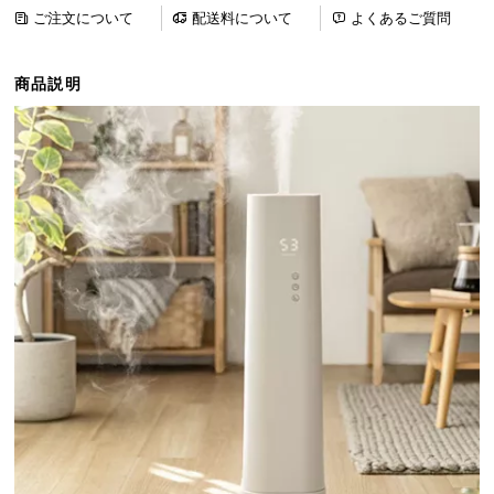
ら
ご注文について
配送料について
よくあるご質問
探
す
商品説明
イ
ン
テ
リ
ア
テ
イ
ス
ト
か
ら
探
す