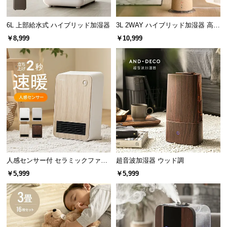
情
報
6L 上部給水式 ハイブリッド加湿器
3L 2WAY ハイブリッド加湿器 高さ
©
調整可能 木目調
￥8,999
￥10,999
M
O
D
E
R
N
D
E
C
O
C
人感センサー付 セラミックファン
超音波加湿器 ウッド調
ヒーター スタイリッシュモデル
o.,
￥5,999
￥5,999
L
t
d.
A