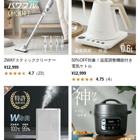
中
型
商
品
の
配
送
に
つ
2WAYスティッククリーナー
50%OFF対象！温度調整機能付き
電気ケトル
い
¥12,999
4.7
（23）
¥12,999
て
4.75
（4）
小
型
商
品
の
配
送
に