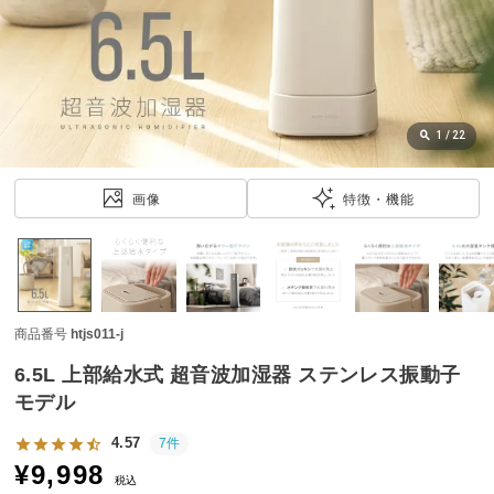
近
チ
ェ
ッ
ク
し
1
/
22
た
ア
画像
特徴・機能
イ
テ
ム
商品番号
htjs011-j
特
集
6.5L 上部給水式 超音波加湿器 ステンレス振動子
一
モデル
覧
4.57
7件
¥
9,998
税込
人