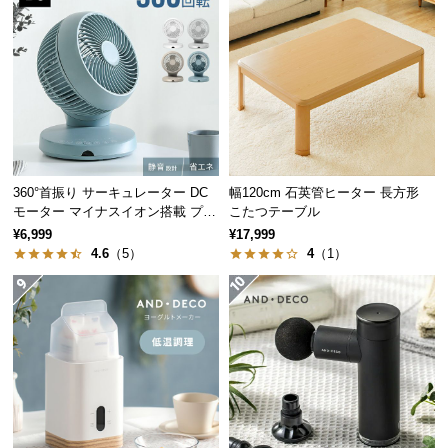
経
路
に
つ
い
て
返
360°首振り サーキュレーター DC
幅120cm 石英管ヒーター 長方形
品・
モーター マイナスイオン搭載 プレ
こたつテーブル
キ
ミアムタイプ
¥6,999
¥17,999
ャ
4.6
（5）
4
（1）
ン
セ
ル
に
つ
い
て