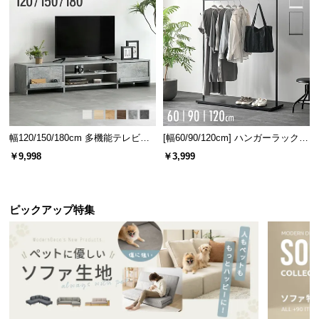
幅120/150/180cm 多機能テレビボ
[幅60/90/120cm] ハンガーラック
ード 木目/石目調 オープン収納・
スチール 4段階高さ調節 サイドフ
￥9,998
￥3,999
引き出し収納付き
ック オープンラック シンプル
ピックアップ特集