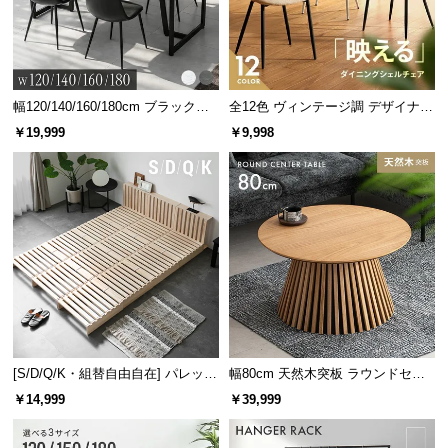
幅120/140/160/180cm ブラックフ
全12色 ヴィンテージ調 デザイナー
レーム ダイニング 大理石調 4人掛
ズシェルチェア
￥19,999
￥9,998
け
[S/D/Q/K・組替自由自在] パレット
幅80cm 天然木突板 ラウンドセン
ベッド 8/12/16枚セット
ターテーブル 美しい格子デザイン
￥14,999
￥39,999