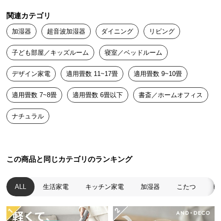
送
関連カテゴリ
料
に
加湿器
超音波加湿器
ダイニング
リビング
つ
子ども部屋／キッズルーム
寝室／ベッドルーム
い
て
デザイン家電
適用畳数 11~17畳
適用畳数 9~10畳
大
適用畳数 7~8畳
適用畳数 6畳以下
書斎／ホームオフィス
型
商
ナチュラル
品
の
配
送
この商品と同じカテゴリのランキング
に
つ
ALL
生活家電
キッチン家電
加湿器
こたつ
ヒ
い
て