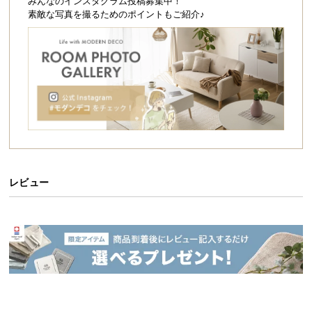
シ
みんなのインスタグラム投稿募集中！
素敵な写真を撮るためのポイントもご紹介♪
ョ
ッ
ピ
ン
グ
ガ
イ
ド
お
支
レビュー
払
い
に
つ
い
て
配