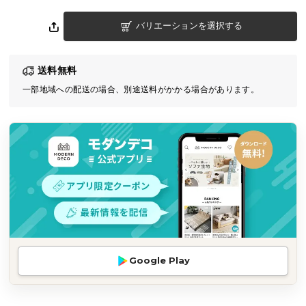
気
バリエーションを選択する
ア
イ
テ
送料無料
ム
一部地域への配送の場合、別途送料がかかる場合があります。
ラ
ン
キ
ン
グ
商
品
カ
テ
Google Play
ゴ
リ
か