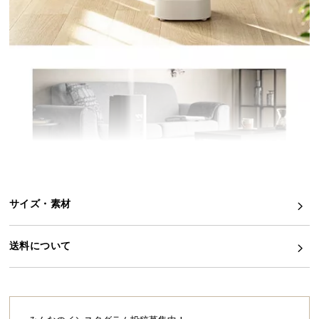
イ
ン
テ
リ
ア
コ
ー
デ
ィ
ネ
ー
ト
サイズ・素材
か
ら
送料について
探
す