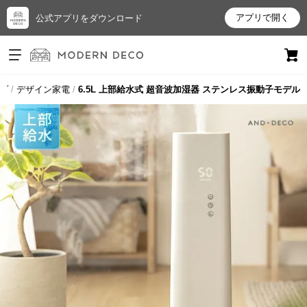
アプリで開く
公式アプリをダウンロード
ログイン
新規会員登録
プ
デザイン家電
6.5L 上部給水式 超音波加湿器 ステンレス振動子モデル
お
気
に
入
り
ア
イ
テ
ム
最