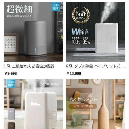
サ
ポ
ー
ト
お
知
ら
1.5L 上部給水式 超音波加湿器
6.5L ダブル除菌 ハイブリッド式 U
せ
Vライト+ヒーター除菌機能付き
￥9,998
￥13,999
ブ
ロ
グ
企
業