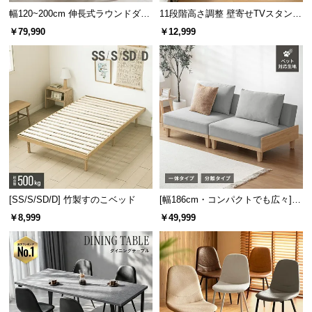
幅120~200cm 伸長式ラウンドダイ
11段階高さ調整 壁寄せTVスタンド
ニングテーブル 6人掛け 天然木突
キャスター付き 上下左右角度調節
￥79,990
￥12,999
板 美しい格子デザイン
機能
[SS/S/SD/D] 竹製すのこベッド
[幅186cm・コンパクトでも広々] 3
人掛けソファベッド リクライニン
￥8,999
￥49,999
グ 天然木フレーム 北欧