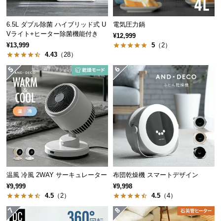
つ
い
6.5L ダブル除菌 ハイブリッド式 U
電気圧力鍋
て
Vライト+ヒーター除菌機能付き
¥12,999
¥13,999
5
（2）
4.43
（28）
開
梱
設
置
サ
ー
ビ
ス
に
つ
い
温風 冷風 2WAY サーキュレーター
布団乾燥機 スマートデザイン
て
¥9,999
¥9,998
4.5
（2）
4.5
（4）
搬
入