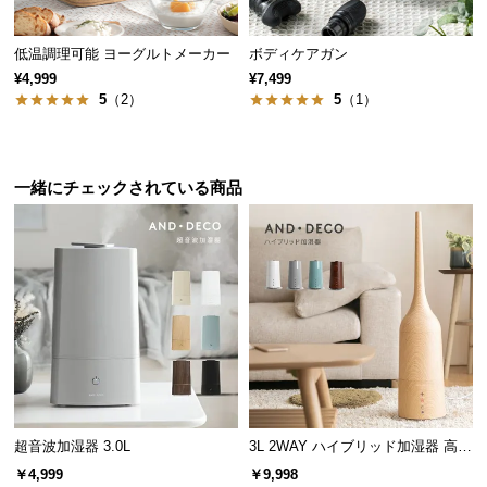
保
証
低温調理可能 ヨーグルトメーカー
ボディケアガン
に
¥4,999
¥7,499
つ
5
（2）
5
（1）
い
て
会
一緒にチェックされている商品
員
規
約
に
つ
い
て
お
超音波加湿器 3.0L
3L 2WAY ハイブリッド加湿器 高さ
客
調整可能
￥4,999
￥9,998
様