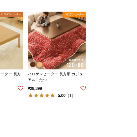
ヒーター 長方
ハロゲンヒーター 長方形 カジュ
アルこたつ
¥
28,399
5.00
（1）