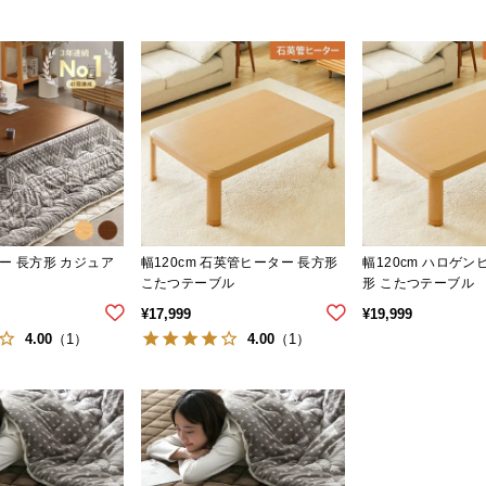
ー 長方形 カジュア
幅120cm 石英管ヒーター 長方形
幅120cm ハロゲン
こたつテーブル
形 こたつテーブル
¥
17,999
¥
19,999
4.00
4.00
（1）
（1）