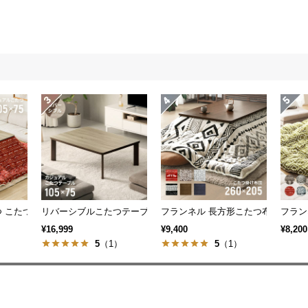
 こたつ布団セット
リバーシブルこたつテーブル 長方形
フランネル 長方形こたつ布団
フラン
¥16,999
¥9,400
¥8,200
）
5
（1）
5
（1）