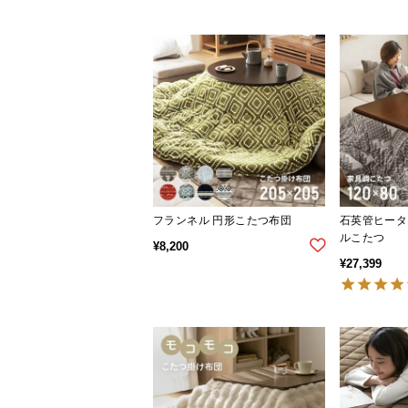
フランネル 円形こたつ布団
石英管ヒータ
ルこたつ
¥
8,200
¥
27,399