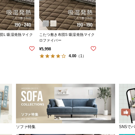
団L 吸湿発熱マイク
こたつ敷き布団S 吸湿発熱マイク
ロファイバー
¥
5,998
4.00
（1）
ソファ特集
SNSで