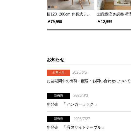
幅120~200cm 伸長式ラウ
11段階高さ調整 壁
ンドダイニングテーブル 6
スタンド キャスタ
￥79,990
￥12,999
人掛け 天然木突板 美しい
上下左右角度調節
格子デザイン
お知らせ
2026/8/5
お知らせ
お盆期間中の出荷・配送・お問い合わせについて
2026/8/3
新発売
新発売 「 ハンガーラック 」
2026/7/27
新発売
新発売 「 昇降サイドテーブル 」