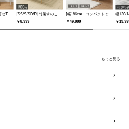
寄せTV
[SS/S/SD/D] 竹製すのこベ
[幅186cm・コンパクトでも
幅120/1
ー付き
ッド
広々] 3人掛けソファベッド
ックフ
￥8,999
￥49,999
￥19,99
機能
リクライニング 天然木フレ
大理石調
ーム 北欧
もっと見る