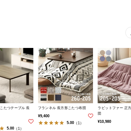
こたつテーブル 長
フランネル 長方形こたつ布団
ラビットファー 正
団
¥
9,400
¥
10,980
5.00
（1）
5.00
（1）