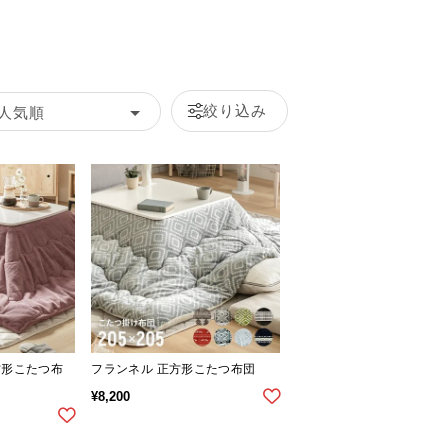
絞り込み
人気順
方形こたつ布
フランネル 正方形こたつ布団
¥
8,200