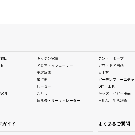
座布団
キッチン家電
テント・タープ
器具
アロマディフューザー
アウトドア用品
美容家電
人工芝
加湿器
ガーデンファーニチャ
ヒーター
DIY・工具
納家具
こたつ
キッズ・ベビー用品
扇風機・サーキュレーター
日用品・生活雑貨
グガイド
よくあるご質問