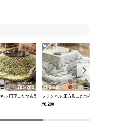
ネル 円形こたつ布団
フランネル 正方形こたつ布団
幅120cm 石英管ヒー
¥8,200
¥17,999
4
（1）