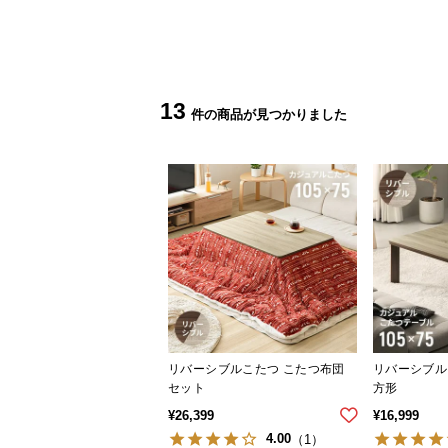
13
リバーシブルこたつ こたつ布団
リバーシブル
セット
方形
¥
26,399
¥
16,999
4.00
（1）