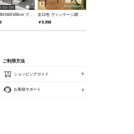
40/160/180cm ブラ
全12色 ヴィンテージ調 デ
[S/D/Q/K・組替自由自在]
レーム ダイニング
ザイナーズシェルチェア
パレットベッド 8/12/16
9
￥9,998
￥14,999
 4人掛け
セット
ご利用方法
ショッピングガイド
お客様サポート