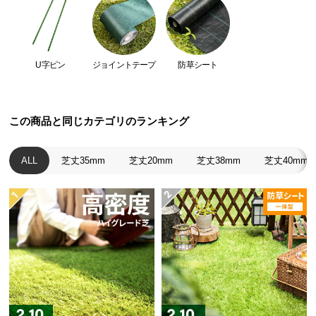
つ
い
て
U字ピン
ジョイントテープ
防草シート
開
梱
設
この商品と同じカテゴリのランキング
置
サ
ALL
芝丈35mm
芝丈20mm
芝丈38mm
芝丈40mm
ー
ビ
ス
に
つ
い
て
搬
入