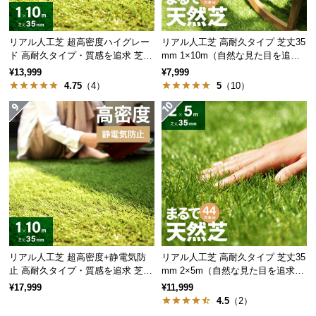
サ
ポ
リアル人工芝 超高密度ハイグレー
リアル人工芝 高耐久タイプ 芝丈35
ー
ド 高耐久タイプ・質感を追求 芝丈
mm 1×10m（自然な見た目を追
ト
35mm 1×10m
求・U字ピン付属）
¥13,999
¥7,999
4.75
（4）
5
（10）
お
知
ら
せ
ブ
ロ
グ
リアル人工芝 超高密度+静電気防
リアル人工芝 高耐久タイプ 芝丈35
止 高耐久タイプ・質感を追求 芝丈
mm 2×5m（自然な見た目を追求・
35mm 1×10m
U字ピン付属）
¥17,999
¥11,999
4.5
（2）
企
業