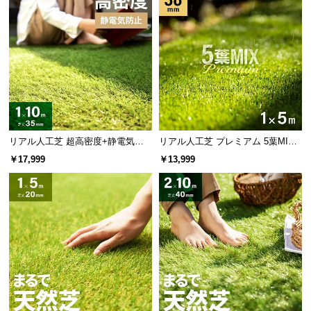
リアル人工芝 超高密度+静電気防
リアル人工芝 プレミアム 5葉MI
止 高耐久タイプ・質感を追求 芝丈
X・質感をさらに追求 芝丈38mm 1
￥17,999
￥13,999
35mm 1×10m
×5m