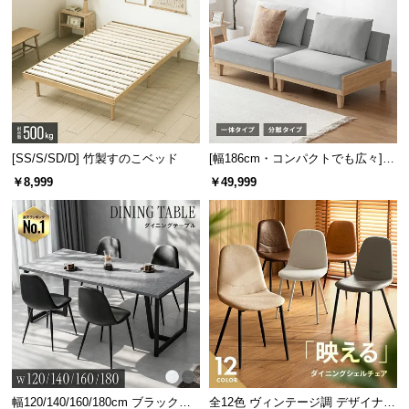
[SS/S/SD/D] 竹製すのこベッド
[幅186cm・コンパクトでも広々] 3
人掛けソファベッド リクライニン
￥8,999
￥49,999
グ 天然木フレーム 北欧
幅120/140/160/180cm ブラックフ
全12色 ヴィンテージ調 デザイナー