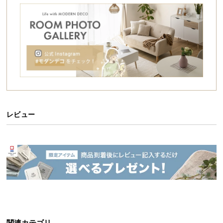
シ
ョ
ッ
ピ
ン
グ
ガ
イ
ド
レビュー
お
支
払
い
に
つ
い
て
配