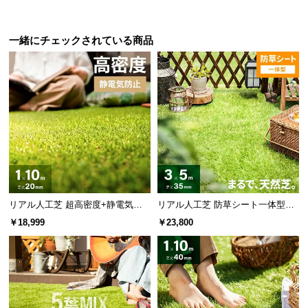
情
報
一緒にチェックされている商品
©
M
O
D
E
R
N
D
E
C
O
リアル人工芝 超高密度+静電気防
リアル人工芝 防草シート一体型タ
C
止 極細タイプ 芝丈20mm 1×10m
イプ 芝丈35mm 3×5m（自然な見
￥18,999
￥23,800
防草シート付
た目追求・U字ピン付）
o.,
L
t
d.
A