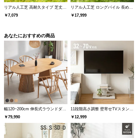
リアル人工芝 高耐久タイプ 芝丈20
リアル人工芝 ロングパイル 長めで
mm 1×5m 防草シート付（自然な見
ふかふかの質感 芝丈40mm 2×10m
￥7,079
￥17,999
た目追求・U字ピン）
あなたにおすすめの商品
幅120~200cm 伸長式ラウンドダイ
11段階高さ調整 壁寄せTVスタンド
ニングテーブル 6人掛け 天然木突
キャスター付き 上下左右角度調節
￥79,990
￥12,999
板 美しい格子デザイン
機能