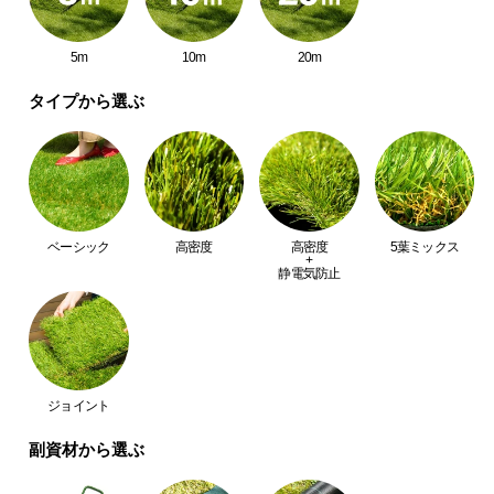
中
型
5m
10m
20m
商
品
タイプから選ぶ
の
配
送
に
つ
い
ベーシック
高密度
高密度
5葉ミックス
+
て
静電気防止
小
型
商
品
ジョイント
の
配
副資材から選ぶ
送
に