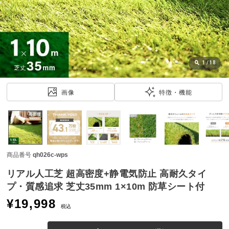
近
チ
ェ
ッ
ク
し
1
/
18
た
ア
画像
特徴・機能
イ
テ
ム
商品番号
qh026c-wps
特
集
リアル人工芝 超高密度+静電気防止 高耐久タイ
一
プ・質感追求 芝丈35mm 1×10m 防草シート付
覧
¥
19,998
税込
人