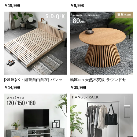
レーム ダイニング 大理石調 4人掛
ズシェルチェア
￥19,999
￥9,998
け
[S/D/Q/K・組替自由自在] パレット
幅80cm 天然木突板 ラウンドセン
ベッド 8/12/16枚セット
ターテーブル 美しい格子デザイン
￥14,999
￥39,999