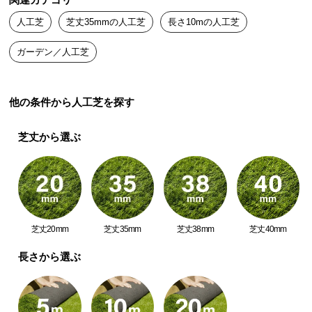
関連カテゴリ
送
人工芝
芝丈35mmの人工芝
長さ10mの人工芝
料
に
ガーデン／人工芝
つ
い
て
他の条件から人工芝を探す
大
芝丈から選ぶ
型
商
品
の
配
送
芝丈20mm
芝丈35mm
芝丈38mm
芝丈40mm
に
つ
長さから選ぶ
い
て