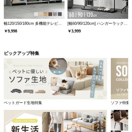
幅120/150/180cm 多機能テレビボ
[幅60/90/120cm] ハンガーラック
ード 木目/石目調 オープン収納・
スチール 4段階高さ調節 サイドフ
￥9,998
￥3,999
引き出し収納付き
ック オープンラック シンプル
ピックアップ特集
ペットガード生地特集
ソファ特集