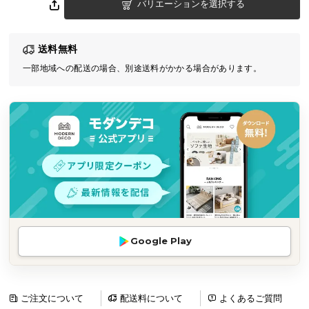
バリエーションを選択する
気
ア
イ
送料無料
テ
一部地域への配送の場合、別途送料がかかる場合があります。
ム
ラ
ン
キ
ン
グ
商
品
カ
Google Play
テ
ゴ
リ
ご注文について
配送料について
よくあるご質問
か