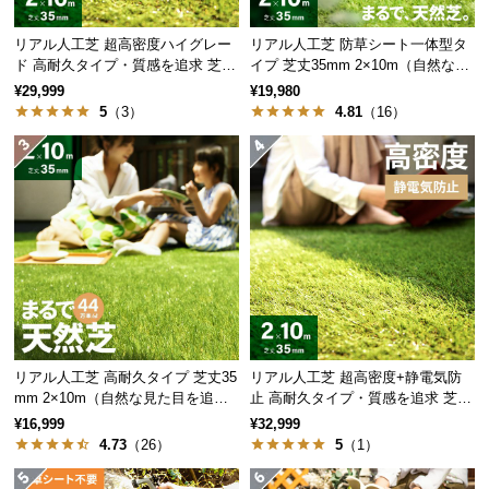
経
路
リアル人工芝 超高密度ハイグレー
リアル人工芝 防草シート一体型タ
に
ド 高耐久タイプ・質感を追求 芝丈
イプ 芝丈35mm 2×10m（自然な見
35mm 2×10m
た目追求・U字ピン付）
つ
¥29,999
¥19,980
5
（3）
4.81
（16）
い
て
返
品・
キ
ャ
ン
セ
ル
に
リアル人工芝 高耐久タイプ 芝丈35
リアル人工芝 超高密度+静電気防
つ
mm 2×10m（自然な見た目を追
止 高耐久タイプ・質感を追求 芝丈
い
求・U字ピン付属）
35mm 2×10m
¥16,999
¥32,999
て
4.73
（26）
5
（1）