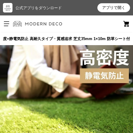
アプリで開く
公式アプリをダウンロード
ログイン
新規会員登録
度+静電気防止 高耐久タイプ・質感追求 芝丈35mm 1×10m 防草シート付
お
気
に
入
り
ア
イ
テ
ム
最