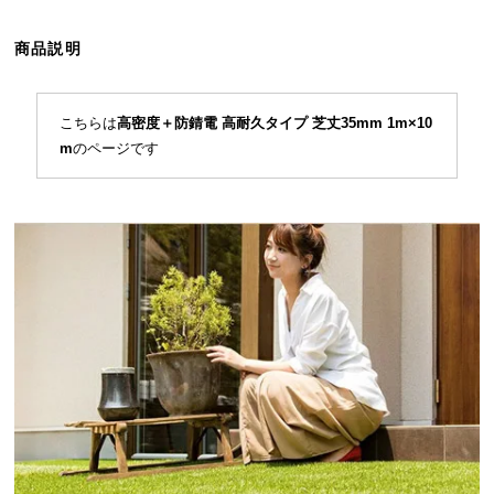
ら
探
商品説明
す
こちらは
高密度＋防錆電 高耐久タイプ 芝丈35mm 1m×10
イ
m
のページです
ン
テ
リ
ア
テ
イ
ス
ト
か
ら
探
す