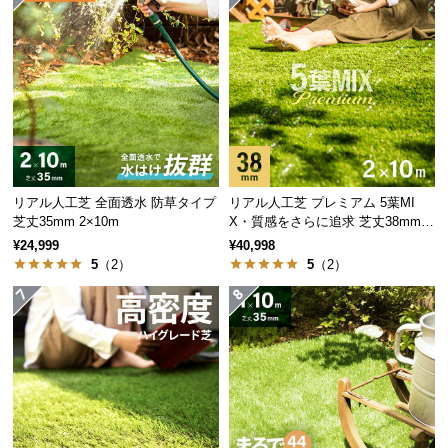
保
証
に
つ
い
て
会
員
リアル人工芝 全面透水 防草タイプ
リアル人工芝 プレミアム 5葉MI
規
芝丈35mm 2×10m
X・質感をさらに追求 芝丈38mm 2
約
×10m
¥24,999
¥40,998
に
5
（2）
5
（2）
つ
い
て
お
客
様