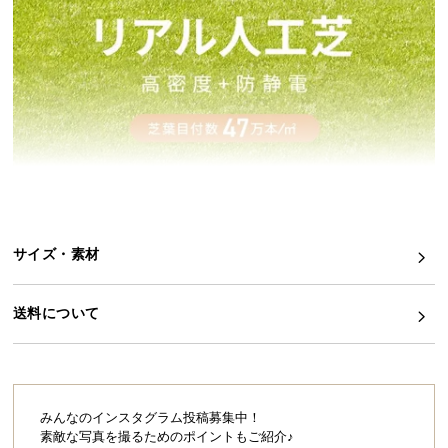
イ
ン
テ
リ
ア
コ
ー
デ
ィ
ネ
サイズ・素材
ー
ト
か
送料について
ら
探
す
みんなのインスタグラム投稿募集中！
素敵な写真を撮るためのポイントもご紹介♪