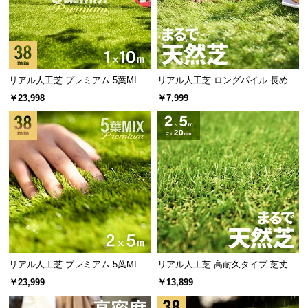
l
l
リアル人工芝 プレミアム 5葉MI
リアル人工芝 ロングパイル 長めで
X・質感をさらに追求 芝丈38mm 1
ふかふかの質感 芝丈40mm 1×10m
￥23,998
￥7,999
×10m 防草シート付
リアル人工芝 プレミアム 5葉MI
リアル人工芝 高耐久タイプ 芝丈20
X・質感をさらに追求 芝丈38mm 2
mm 2×5m 防草シート付（自然な見
￥23,999
￥13,899
×5m
た目追求・U字ピン）