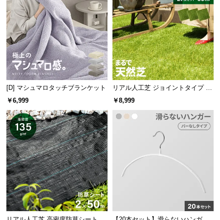
商品のお届けから、ご購入後のアフターサービスま
で、トータルでご満足頂けるように努めています。
[D] マシュマロタッチブランケット
リアル人工芝 ジョイントタイプ 30
cm 27枚 芝丈25mm
￥6,999
￥8,999
3ヶ月保証
安心と信頼の「3ヶ月保証」
リアル人工芝 高密度防草シート 2×
【20本セット】滑らないハンガー