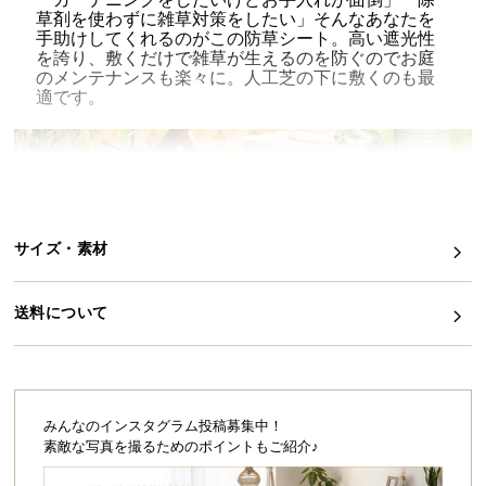
草剤を使わずに雑草対策をしたい」そんなあなたを
イ
手助けしてくれるのがこの防草シート。高い遮光性
を誇り、敷くだけで雑草が生えるのを防ぐのでお庭
ン
のメンテナンスも楽々に。人工芝の下に敷くのも最
テ
適です。
リ
ア
コ
ー
デ
ィ
サイズ・素材
ネ
ー
ト
送料について
か
ら
探
す
みんなのインスタグラム投稿募集中！
素敵な写真を撮るためのポイントもご紹介♪
太陽光を遮断し雑草をブロック