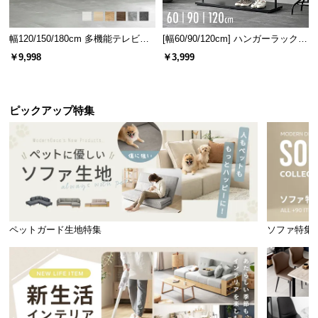
幅120/150/180cm 多機能テレビボ
[幅60/90/120cm] ハンガーラック
ード 木目/石目調 オープン収納・
スチール 4段階高さ調節 サイドフ
￥9,998
￥3,999
引き出し収納付き
ック オープンラック シンプル
ピックアップ特集
ペットガード生地特集
ソファ特集