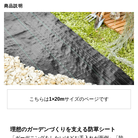
ら
商品説明
探
す
イ
ン
テ
リ
ア
テ
イ
ス
ト
こちらは
1×20m
サイズのページです
か
ら
探
す
理想のガーデンづくりを支える防草シート
「ガーデニングをしたいけどお手入れが面倒」「除