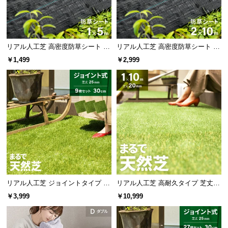
l
ハサミやカッターで簡単にカットできるので、敷き
たい場所に合わせてぴったり敷くことができます。
l
リアル人工芝 高密度防草シート 1×
リアル人工芝 高密度防草シート 2×
5m
10m
￥1,499
￥2,999
リアル人工芝 ジョイントタイプ 30
リアル人工芝 高耐久タイプ 芝丈20
cm 9枚 芝丈25mm
mm 1×10m 防草シート付（自然な
￥3,999
￥10,999
見た目追求・U字ピン）
充実のアフターサービス