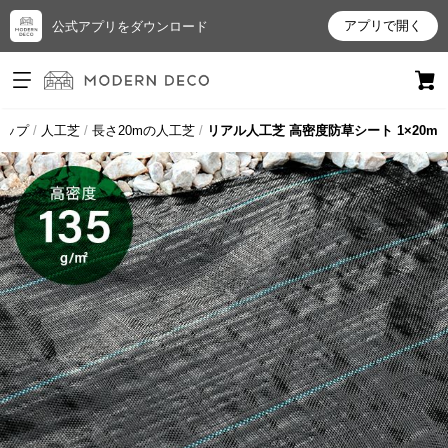
アプリで開く
公式アプリをダウンロード
ログイン
新規会員登録
トップ
人工芝
長さ20mの人工芝
リアル人工芝 高密度防草シート 1×20m
お
気
に
入
り
ア
イ
テ
ム
最