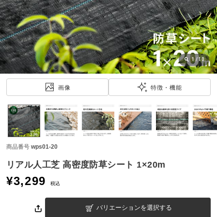
近
チ
ェ
ッ
ク
し
1
/
10
た
ア
画像
特徴・機能
イ
テ
ム
商品番号
wps01-20
特
集
リアル人工芝 高密度防草シート 1×20m
一
¥
3,299
覧
税込
バリエーションを選択する
人