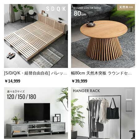
け
[S/D/Q/K・組替自由自在] パレット
幅80cm 天然木突板 ラウンドセン
ベッド 8/12/16枚セット
ターテーブル 美しい格子デザイン
￥14,999
￥39,999