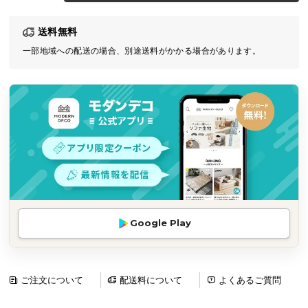
気
送料無料
ア
イ
一部地域への配送の場合、別途送料がかかる場合があります。
テ
ム
ラ
ン
キ
ン
グ
商
Google Play
品
カ
テ
ゴ
ご注文について
配送料について
よくあるご質問
リ
か