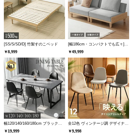
[SS/S/SD/D] 竹製すのこベッド
[幅186cm・コンパクトでも広々] 3
人掛けソファベッド リクライニン
￥8,999
￥49,999
グ 天然木フレーム 北欧
幅120/140/160/180cm ブラックフ
全12色 ヴィンテージ調 デザイナー
レーム ダイニング 大理石調 4人掛
ズシェルチェア
￥19,999
￥9,998