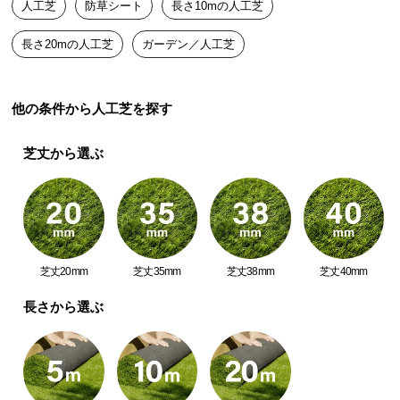
人工芝
防草シート
長さ10mの人工芝
路にも使用できます。
送
料
長さ20mの人工芝
ガーデン／人工芝
に
つ
い
他の条件から人工芝を探す
て
人工芝下
砂利敷き
芝丈から選ぶ
大
型
商
品
の
配
芝丈20mm
芝丈35mm
芝丈38mm
芝丈40mm
田畑の通路
菜園ハウス
送
に
長さから選ぶ
つ
い
て