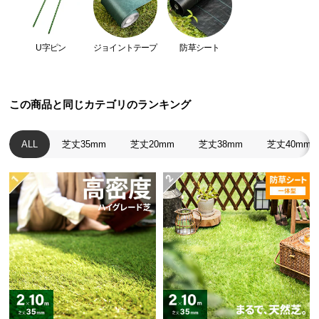
つ
劣化を防ぐUVカット加工
い
生地にはUVカット加工を施しており、紫外線による
て
U字ピン
ジョイントテープ
防草シート
破れ等の劣化を防止します。
開
梱
この商品と同じカテゴリのランキング
設
置
ALL
芝丈35mm
芝丈20mm
芝丈38mm
芝丈40mm
サ
ー
ビ
ス
に
つ
い
て
搬
頑固な雑草も防ぐ高密度タイプ
入