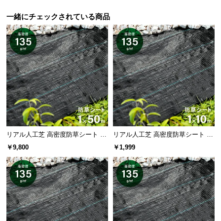
情
高価な機械も必要ナシ！シートを広げて敷くだけな
報
一緒にチェックされている商品
ので、女性でも簡単です。
©
M
O
D
E
R
N
D
E
C
リアル人工芝 高密度防草シート 1×
リアル人工芝 高密度防草シート 1×
50m
10m
O
￥9,800
￥1,999
C
o.,
L
t
敷きたい場所に合わせて自由にカット
d.
A