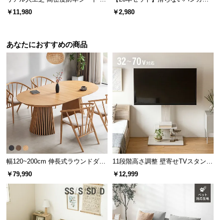
機能の損壊・部品の紛失など予期せぬトラブルに
50m
固定フック
も無償で対応。ご購入3ヶ月以内に不具合が発生し
￥11,980
￥2,980
た場合、新しくご交換させて頂きます。
あなたにおすすめの商品
幅120~200cm 伸長式ラウンドダイ
11段階高さ調整 壁寄せTVスタンド
ニングテーブル 6人掛け 天然木突
キャスター付き 上下左右角度調節
￥79,990
￥12,999
板 美しい格子デザイン
機能