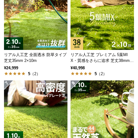
保
一般的な防草シート
当商品
証
に
つ
い
て
会
リアル人工芝 全面透水 防草タイプ
リアル人工芝 プレミアム 5葉MI
員
生地の密度が低いと隙
高密度な生地
により、鋭
芝丈35mm 2×10m
X・質感をさらに追求 芝丈38mm 2
間が広いため、貫通力
い茎を持つ雑草もしっか
規
×10m
¥24,999
¥40,998
の高い雑草には効果が
りと防ぐことができま
約
5
（2）
5
（2）
薄い。
す。
に
つ
い
て
水はけのよい平織り構造
お
シートは透水性の高い平織り構造を採用。雨が降っ
客
ても水がたまる心配はありません。
様