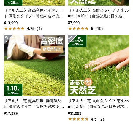
サ
リアル人工芝 超高密度ハイグレー
リアル人工芝 高耐久タイプ 芝丈35
ポ
ド 高耐久タイプ・質感を追求 芝丈
mm 1×10m（自然な見た目を追
ー
35mm 1×10m
求・U字ピン付属）
¥13,999
¥7,999
ト
4.75
（4）
5
（10）
お
知
ら
せ
ブ
ロ
リアル人工芝 超高密度+静電気防
リアル人工芝 高耐久タイプ 芝丈35
グ
止 高耐久タイプ・質感を追求 芝丈
mm 2×5m（自然な見た目を追求・
35mm 1×10m
U字ピン付属）
¥17,999
¥11,999
4.5
（2）
広げて敷くだけの簡単設置
企
業