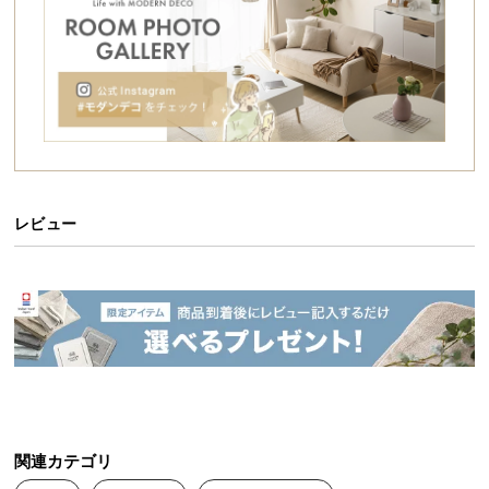
シ
ョ
ッ
シートが光を遮断し雑草の成長につながる光合成を
ピ
抑制。一度敷くとお庭のお手入れが簡単になりま
す。
ン
グ
ガ
イ
ド
レビュー
お
支
払
い
に
つ
い
て
さまざまな場所で使える
関連カテゴリ
配
使い方はアイデア次第！砂利や人工芝の下に敷いたり、田畑の通