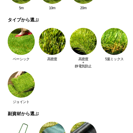
耐久性抜群なシート生地
中
5m
10m
20m
型
商
タイプから選ぶ
シート生地は破れや裂けに強い丈夫な作り。長期間
品
安心して使えるシートに仕上げました。
の
配
送
に
つ
ベーシック
高密度
高密度
5葉ミックス
+
い
静電気防止
て
小
型
商
ジョイント
品
の
副資材から選ぶ
耐用年数
約4～6年
配
送
に