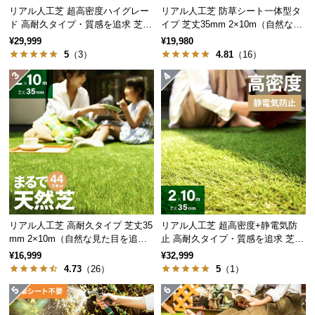
経
リアル人工芝 超高密度ハイグレー
リアル人工芝 防草シート一体型タ
ド 高耐久タイプ・質感を追求 芝丈
イプ 芝丈35mm 2×10m（自然な見
路
密度は約135g/㎡と一般的な防草シートと比べて厚
35mm 2×10m
た目追求・U字ピン付）
¥29,999
¥19,980
に
手。貫通力の高い雑草もしっかりと防ぎます。
5
（3）
4.81
（16）
つ
い
て
返
品・
キ
ャ
ン
セ
ル
リアル人工芝 高耐久タイプ 芝丈35
リアル人工芝 超高密度+静電気防
に
mm 2×10m（自然な見た目を追
止 高耐久タイプ・質感を追求 芝丈
求・U字ピン付属）
35mm 2×10m
つ
密度
約135g/㎡
¥16,999
¥32,999
い
4.73
（26）
5
（1）
て
一般的な防草シートとの比較