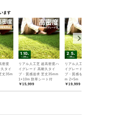
います
高密度
リアル人工芝 超高密度ハ
リアル人工芝 超高密度ハ
リ
耐久タイ
イグレード 高耐久タイ
イグレード 高耐久タイ
イ
芝丈35m
プ・質感追求 芝丈35mm
プ・質感を追求 芝丈35m
プ
1×10m 防草シート付
m 2×5m
2
￥15,999
￥19,999
￥