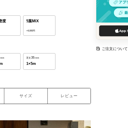
密度
5葉MIX
App 
円
+6,000円
ご注文について
35
mm
芝丈
mm
0m
1×5m
サイズ
レビュー