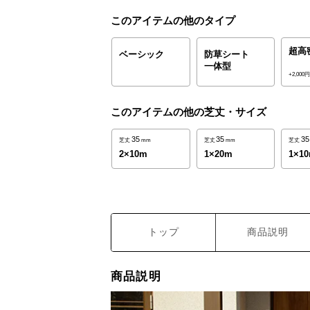
このアイテムの他のタイプ
超高
ベーシック
防草シート
一体型
+2,000
このアイテムの他の芝丈・サイズ
35
35
35
芝丈
mm
芝丈
mm
芝丈
2×10m
1×20m
1×1
トップ
商品説明
商品説明