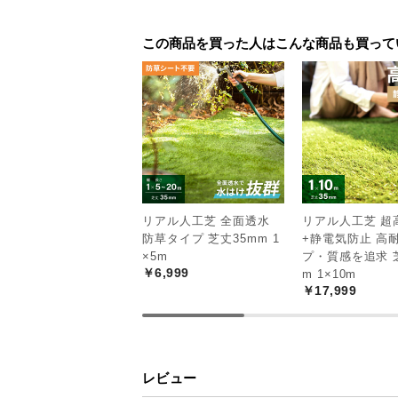
この商品を買った人はこんな商品も買って
リアル人工芝 全面透水
リアル人工芝 超
防草タイプ 芝丈35mm 1
+静電気防止 高
×5m
プ・質感を追求 
￥6,999
m 1×10m
￥17,999
レビュー