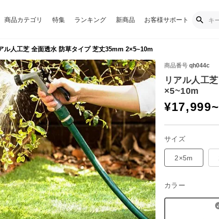
商品カテゴリ
特集
ランキング
新商品
お客様サポート
ル人工芝 全面透水 防草タイプ 芝丈35mm 2×5~10m
商品番号
qh044c
リアル人工芝 
×5~10m
¥
17,999
サイズ
2×5m
カラー