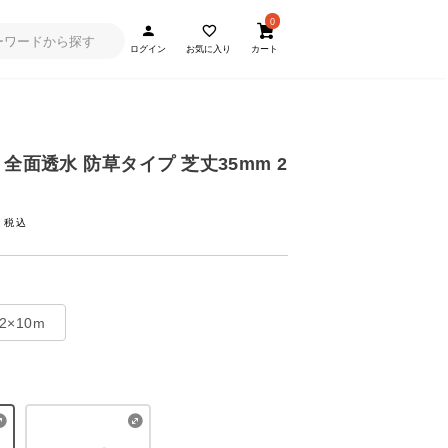
0
ログイン
お気に入り
カート
全面透水 防草タイプ 芝丈35mm 2
~
2×10m