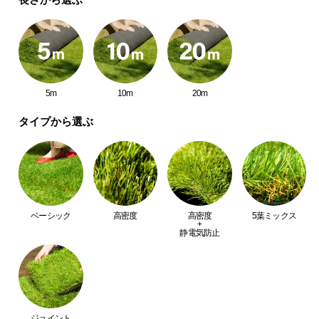
中
型
商
品
の
配
5m
10m
20m
送
に
タイプから選ぶ
つ
い
て
小
ベーシック
高密度
高密度
5葉ミックス
型
+
静電気防止
商
品
の
配
送
に
ジョイント