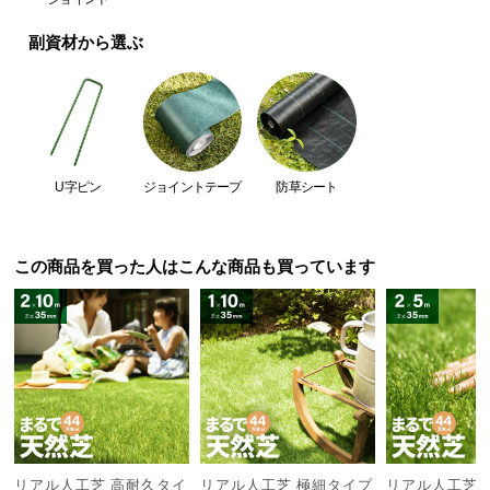
つ
副資材から選ぶ
い
て
開
梱
設
U字ピン
ジョイントテープ
防草シート
置
サ
ー
この商品を買った人はこんな商品も買っています
ビ
ス
に
つ
い
て
搬
入
リアル人工芝 高耐久タイ
リアル人工芝 極細タイプ
リアル人工芝 