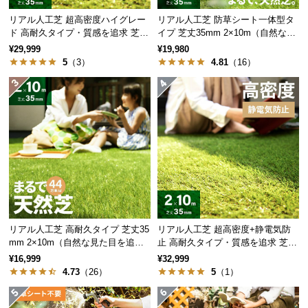
保
証
リアル人工芝 超高密度ハイグレー
リアル人工芝 防草シート一体型タ
ド 高耐久タイプ・質感を追求 芝丈
イプ 芝丈35mm 2×10m（自然な見
に
35mm 2×10m
た目追求・U字ピン付）
¥29,999
¥19,980
つ
5
（3）
4.81
（16）
い
て
会
員
規
約
に
つ
い
て
リアル人工芝 高耐久タイプ 芝丈35
リアル人工芝 超高密度+静電気防
mm 2×10m（自然な見た目を追
止 高耐久タイプ・質感を追求 芝丈
求・U字ピン付属）
35mm 2×10m
¥16,999
¥32,999
4.73
（26）
5
（1）
お
客
様