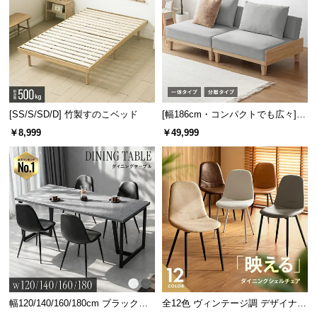
[SS/S/SD/D] 竹製すのこベッド
[幅186cm・コンパクトでも広々] 3
人掛けソファベッド リクライニン
￥8,999
￥49,999
グ 天然木フレーム 北欧
幅120/140/160/180cm ブラックフ
全12色 ヴィンテージ調 デザイナー
レーム ダイニング 大理石調 4人掛
ズシェルチェア