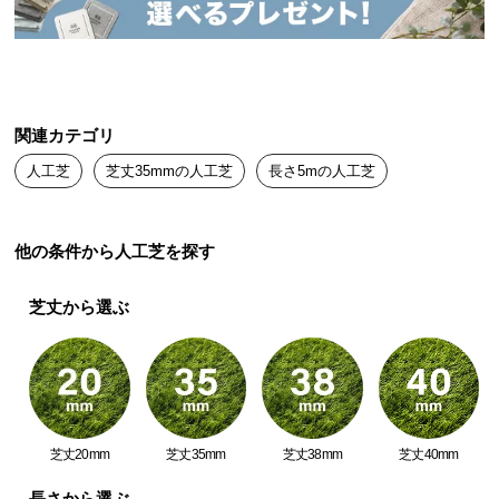
送
料
に
つ
い
関連カテゴリ
て
人工芝
芝丈35mmの人工芝
長さ5mの人工芝
大
型
商
他の条件から人工芝を探す
品
の
芝丈から選ぶ
配
送
に
つ
い
て
芝丈20mm
芝丈35mm
芝丈38mm
芝丈40mm
長さから選ぶ