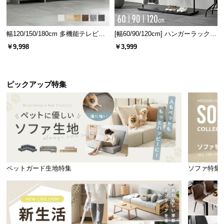
幅120/150/180cm 多機能テレビボ
[幅60/90/120cm] ハンガーラック
ード 木目/石目調 オープン収納・
スチール 4段階高さ調節 サイドフ
￥9,998
￥3,999
引き出し収納付き
ック オープンラック シンプル
ピックアップ特集
ペットガード生地特集
ソファ特集