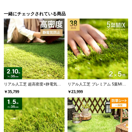
l
l
一緒にチェックされている商品
リアル人工芝 超高密度+静電気防
リアル人工芝 プレミアム 5葉MI
止 極細タイプ 芝丈35mm 2×10m
X・質感をさらに追求 芝丈38mm 2
￥35,799
￥23,999
防草シート付
×5m