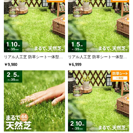
リアル人工芝 防草シート一体型タ
リアル人工芝 防草シート一体型タ
イプ 芝丈35mm 1×10m（自然な見
イプ 芝丈35mm 1×5m（自然な見
￥9,980
￥6,999
た目追求・U字ピン付）
た目追求・U字ピン付）