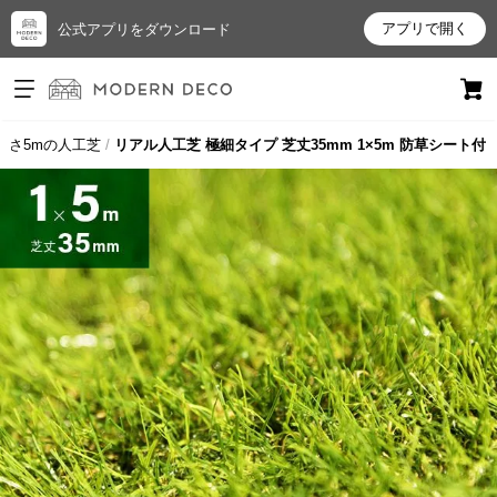
アプリで開く
公式アプリをダウンロード
ログイン
新規会員登録
長さ5mの人工芝
リアル人工芝 極細タイプ 芝丈35mm 1×5m 防草シート付
お
気
に
入
り
ア
イ
テ
ム
最