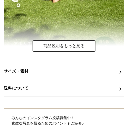
イ
ン
テ
リ
ア
コ
商品説明をもっと見る
ー
デ
ィ
ネ
サイズ・素材
ー
ト
送料について
か
ら
探
す
みんなのインスタグラム投稿募集中！
素敵な写真を撮るためのポイントもご紹介♪