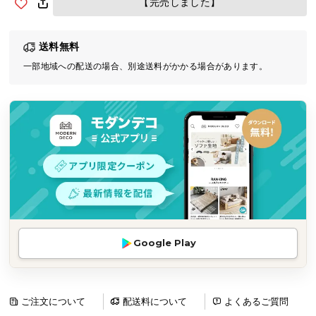
【完売しました】
気
ア
送料無料
イ
テ
一部地域への配送の場合、別途送料がかかる場合があります。
ム
ラ
ン
キ
ン
グ
商
品
Google Play
カ
テ
ゴ
リ
ご注文について
配送料について
よくあるご質問
か