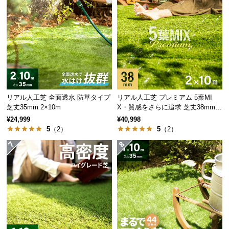
サ
ポ
ー
ト
お
知
リアル人工芝 全面透水 防草タイプ
リアル人工芝 プレミアム 5葉MI
ら
芝丈35mm 2×10m
X・質感をさらに追求 芝丈38mm 2
×10m
せ
¥24,999
¥40,998
5
（2）
5
（2）
ブ
ロ
グ
企
業