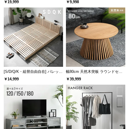
￥19,999
￥9,998
け
[S/D/Q/K・組替自由自在] パレット
幅80cm 天然木突板 ラウンドセン
ベッド 8/12/16枚セット
ターテーブル 美しい格子デザイン
￥14,999
￥39,999