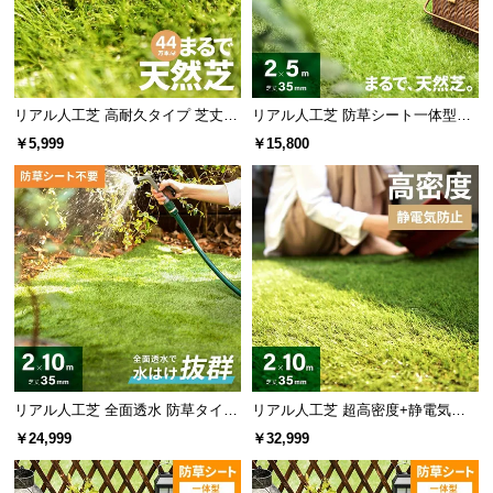
リアル人工芝 高耐久タイプ 芝丈35
リアル人工芝 防草シート一体型タ
mm 1×5m（自然な見た目を追求・
イプ 芝丈35mm 2×5m（自然な見
￥5,999
￥15,800
U字ピン付属）
た目追求・U字ピン付）
リアル人工芝 全面透水 防草タイプ
リアル人工芝 超高密度+静電気防
芝丈35mm 2×10m
止 高耐久タイプ・質感を追求 芝丈
￥24,999
￥32,999
35mm 2×10m