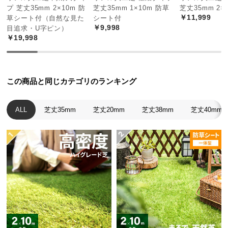
経
プ 芝丈35mm 2×10m 防
芝丈35mm 1×10m 防草
芝丈35mm 2×
￥11,999
草シート付（自然な見た
シート付
路
￥9,998
目追求・U字ピン）
に
￥19,998
つ
い
て
この商品と同じカテゴリのランキング
返
品・
ALL
芝丈35mm
芝丈20mm
芝丈38mm
芝丈40mm
キ
ャ
ン
セ
ル
に
つ
い
て