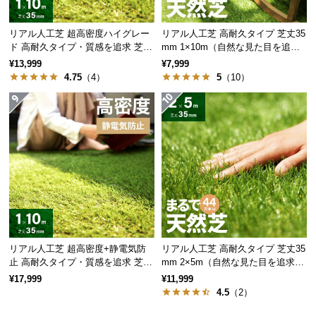
情
報
リアル人工芝 超高密度ハイグレー
リアル人工芝 高耐久タイプ 芝丈35
©
ド 高耐久タイプ・質感を追求 芝丈
mm 1×10m（自然な見た目を追
M
35mm 1×10m
求・U字ピン付属）
¥13,999
¥7,999
O
4.75
（4）
5
（10）
D
E
R
N
D
E
C
O
C
o.,
リアル人工芝 超高密度+静電気防
リアル人工芝 高耐久タイプ 芝丈35
L
止 高耐久タイプ・質感を追求 芝丈
mm 2×5m（自然な見た目を追求・
t
35mm 1×10m
U字ピン付属）
¥17,999
¥11,999
d.
4.5
（2）
A