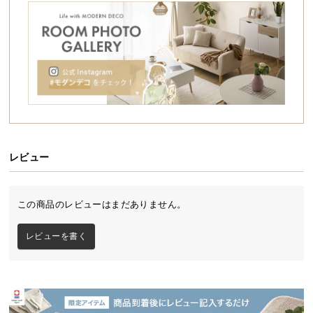
シ
ョ
ッ
ピ
ン
グ
ガ
イ
ド
レビュー
お
支
払
この商品のレビューはまだありません。
い
に
レビューを書く
つ
い
て
配