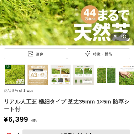
近
チ
ェ
ッ
ク
し
1
/
20
た
ア
画像
特徴・機能
イ
テ
ム
商品番号
qh1-wps
特
集
リアル人工芝 極細タイプ 芝丈35mm 1×5m 防草シ
一
ート付
覧
¥
6,399
税込
人