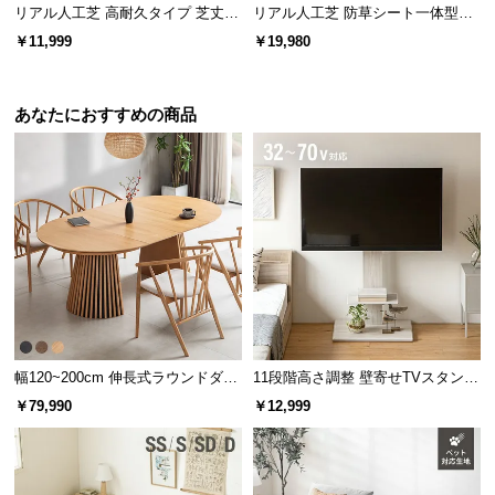
リアル人工芝 高耐久タイプ 芝丈35
リアル人工芝 防草シート一体型タ
mm 2×5m（自然な見た目を追求・
イプ 芝丈35mm 2×10m（自然な見
￥11,999
￥19,980
U字ピン付属）
た目追求・U字ピン付）
あなたにおすすめの商品
幅120~200cm 伸長式ラウンドダイ
11段階高さ調整 壁寄せTVスタンド
ニングテーブル 6人掛け 天然木突
キャスター付き 上下左右角度調節
￥79,990
￥12,999
板 美しい格子デザイン
機能