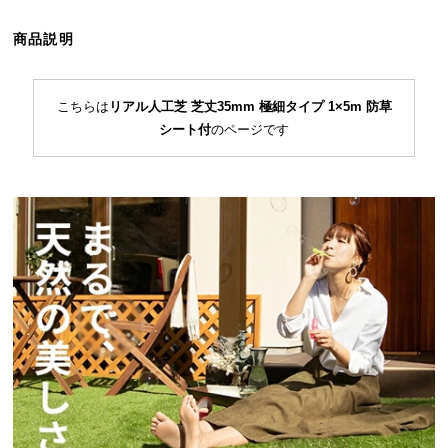
ら
探
商品説明
す
こちらは
リアル人工芝 芝丈35mm 極細タイプ 1×5m 防草
シート付
のページです
イ
ン
テ
リ
ア
テ
イ
ス
ト
か
ら
探
す