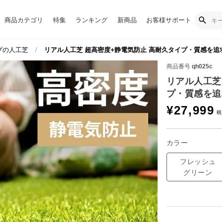
商品カテゴリ
特集
ランキング
新商品
お客様サポート
プの人工芝
リアル人工芝 超高密度+静電気防止 高耐久タイプ・質感を追求 芝
商品番号
qh025c
リアル人工芝
プ・質感を追求
¥
27,999
カラー
フレッシュ
グリーン