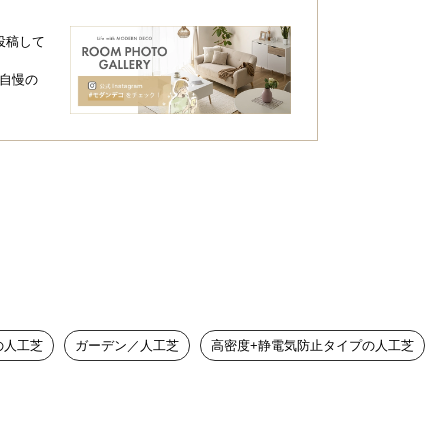
投稿して
自慢の
の人工芝
ガーデン／人工芝
高密度+静電気防止タイプの人工芝