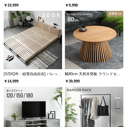
レーム ダイニング 大理石調 4人掛
ズシェルチェア
￥19,999
￥9,998
け
[S/D/Q/K・組替自由自在] パレット
幅80cm 天然木突板 ラウンドセン
ベッド 8/12/16枚セット
ターテーブル 美しい格子デザイン
￥14,999
￥39,999