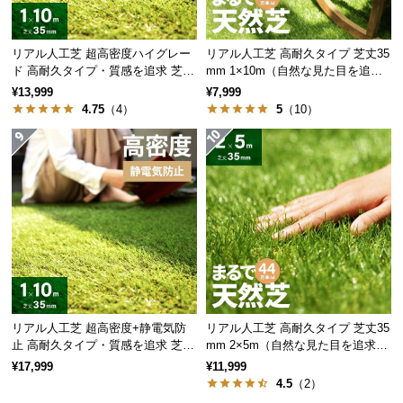
サ
ポ
リアル人工芝 超高密度ハイグレー
リアル人工芝 高耐久タイプ 芝丈35
ー
ド 高耐久タイプ・質感を追求 芝丈
mm 1×10m（自然な見た目を追
ト
35mm 1×10m
求・U字ピン付属）
¥13,999
¥7,999
4.75
（4）
5
（10）
お
知
ら
せ
ブ
ロ
グ
リアル人工芝 超高密度+静電気防
リアル人工芝 高耐久タイプ 芝丈35
止 高耐久タイプ・質感を追求 芝丈
mm 2×5m（自然な見た目を追求・
35mm 1×10m
U字ピン付属）
¥17,999
¥11,999
4.5
（2）
企
業