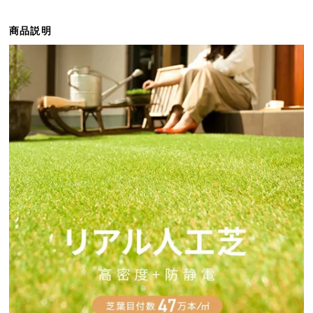
ら
探
商品説明
す
イ
ン
テ
リ
ア
テ
イ
ス
ト
か
ら
探
す