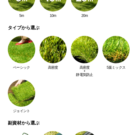
中
型
5m
10m
20m
商
品
タイプから選ぶ
の
配
送
に
つ
い
ベーシック
高密度
高密度
5葉ミックス
+
て
静電気防止
小
型
商
品
ジョイント
の
配
副資材から選ぶ
送
に