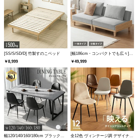
[SS/S/SD/D] 竹製すのこベッド
[幅186cm・コンパクトでも広々] 3
人掛けソファベッド リクライニン
￥8,999
￥49,999
グ 天然木フレーム 北欧
幅120/140/160/180cm ブラックフ
全12色 ヴィンテージ調 デザイナー