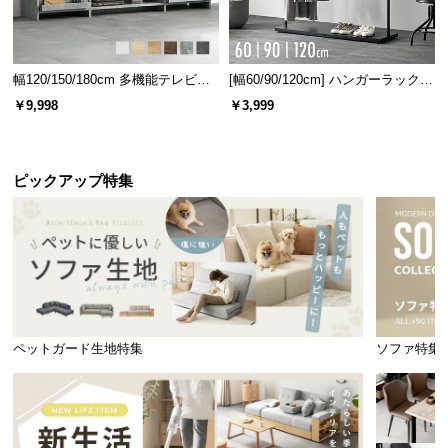
幅120/150/180cm 多機能テレビボ
[幅60/90/120cm] ハンガーラック
ード 木目/石目調 オープン収納・
スチール 4段階高さ調節 サイドフ
￥9,998
￥3,999
引き出し収納付き
ック オープンラック シンプル
ピックアップ特集
ペットガード生地特集
ソファ特集