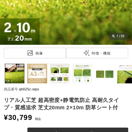
近
チ
ェ
ッ
ク
し
1
/
20
た
ア
画像
特徴・機能
イ
テ
ム
商品番号
qh025c-wps
特
集
リアル人工芝 超高密度+静電気防止 高耐久タイ
一
プ・質感追求 芝丈20mm 2×10m 防草シート付
覧
¥
30,799
税込
人