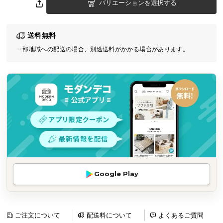
バリエーションを選択する
気
ア
イ
送料無料
テ
一部地域への配送の場合、別途送料がかかる場合があります。
ム
ラ
ン
キ
ン
グ
商
品
カ
Google Play
テ
ゴ
リ
ご注文について
配送料について
よくあるご質問
か