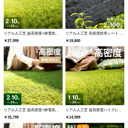
l
l
リアル人工芝 超高密度+静電気防
リアル人工芝 高密度防草シート 2×
止 高耐久タイプ・質感を追求 芝丈
100m
￥27,999
￥19,800
20mm 2×10m
リアル人工芝 超高密度+静電気防
リアル人工芝 超高密度ハイグレー
止 高耐久タイプ・質感追求 芝丈35
ド 高耐久タイプ・質感追求 芝丈20
￥35,799
￥14,999
mm 2×10m 防草シート付
mm 1×10m 防草シート付