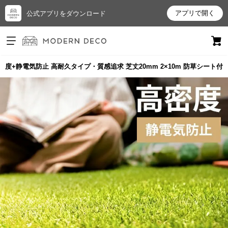
アプリで開く
公式アプリをダウンロード
ログイン
新規会員登録
度+静電気防止 高耐久タイプ・質感追求 芝丈20mm 2×10m 防草シート付
お
気
に
入
り
ア
イ
テ
ム
最