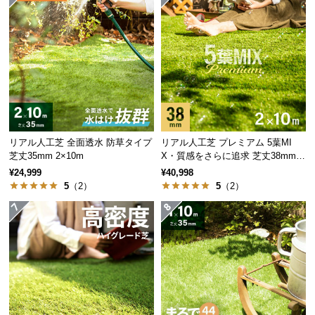
保
証
に
つ
い
て
会
員
リアル人工芝 全面透水 防草タイプ
リアル人工芝 プレミアム 5葉MI
規
芝丈35mm 2×10m
X・質感をさらに追求 芝丈38mm 2
約
×10m
¥24,999
¥40,998
に
5
（2）
5
（2）
つ
い
て
お
客
様