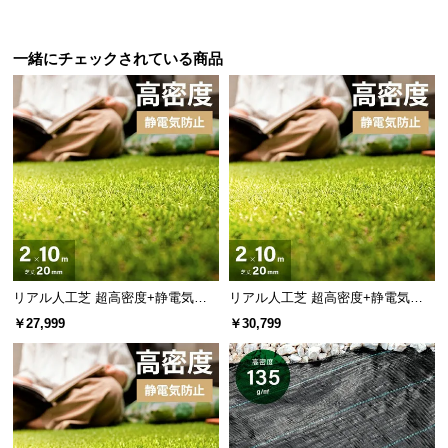
情
報
一緒にチェックされている商品
©
M
O
D
E
R
N
D
E
C
O
リアル人工芝 超高密度+静電気防
リアル人工芝 超高密度+静電気防
C
止 極細タイプ 芝丈20mm 2×10m
止 極細タイプ 芝丈20mm 2×10m
￥27,999
￥30,799
防草シート付
o.,
L
t
d.
A