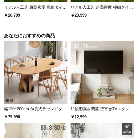
リアル人工芝 超高密度 極細タイプ
リアル人工芝 超高密度 極細タイプ
芝丈20mm 2×10m 防草シート付
芝丈20mm 2×10m
￥26,799
￥23,999
あなたにおすすめの商品
幅120~200cm 伸長式ラウンドダイ
11段階高さ調整 壁寄せTVスタンド
ニングテーブル 6人掛け 天然木突
キャスター付き 上下左右角度調節
￥79,990
￥12,999
板 美しい格子デザイン
機能