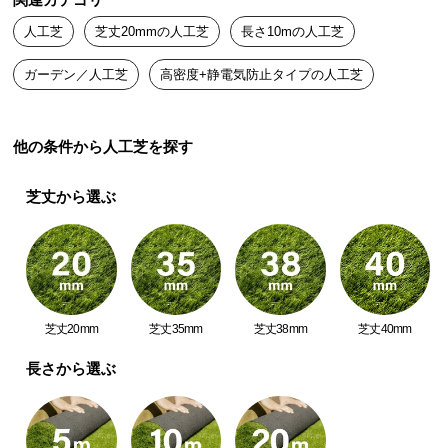
関連カテゴリ
送
人工芝
芝丈20mmの人工芝
長さ10mの人工芝
料
に
ガーデン／人工芝
高密度+静電気防止タイプの人工芝
つ
い
て
他の条件から人工芝を探す
大
芝丈から選ぶ
型
商
品
の
配
送
芝丈20mm
芝丈35mm
芝丈38mm
芝丈40mm
に
つ
長さから選ぶ
い
て