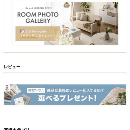
シ
ョ
ッ
ピ
ン
グ
ガ
イ
ド
レビュー
お
支
払
い
に
つ
い
て
配