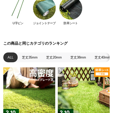
つ
い
て
U字ピン
ジョイントテープ
防草シート
開
梱
設
この商品と同じカテゴリのランキング
置
サ
ALL
芝丈35mm
芝丈20mm
芝丈38mm
芝丈40mm
ー
ビ
ス
に
つ
い
て
搬
入