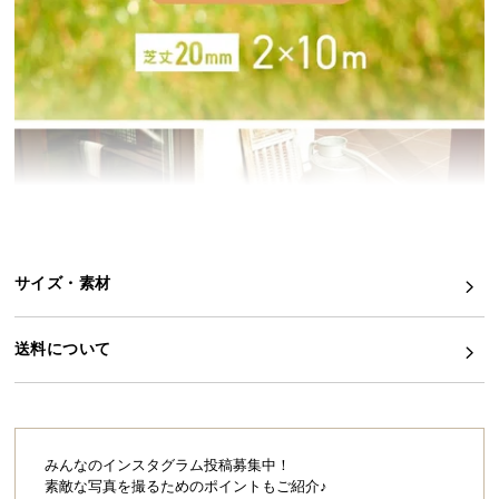
イ
ン
テ
リ
ア
コ
ー
デ
ィ
ネ
サイズ・素材
ー
ト
か
送料について
ら
探
す
みんなのインスタグラム投稿募集中！
素敵な写真を撮るためのポイントもご紹介♪