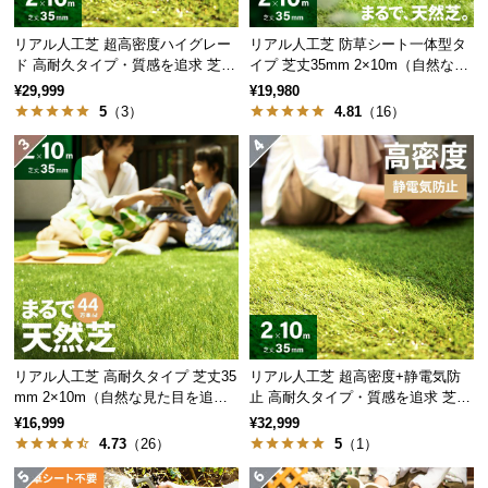
経
路
リアル人工芝 超高密度ハイグレー
リアル人工芝 防草シート一体型タ
に
ド 高耐久タイプ・質感を追求 芝丈
イプ 芝丈35mm 2×10m（自然な見
35mm 2×10m
た目追求・U字ピン付）
つ
¥29,999
¥19,980
5
（3）
4.81
（16）
い
て
返
品・
キ
ャ
ン
セ
ル
に
リアル人工芝 高耐久タイプ 芝丈35
リアル人工芝 超高密度+静電気防
つ
mm 2×10m（自然な見た目を追
止 高耐久タイプ・質感を追求 芝丈
い
求・U字ピン付属）
35mm 2×10m
¥16,999
¥32,999
て
4.73
（26）
5
（1）