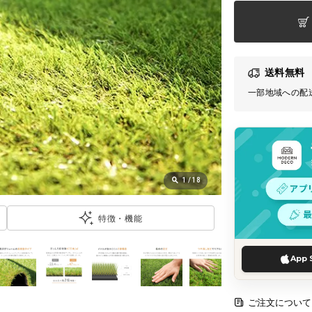
送料無料
一部地域への配
1
/
18
特徴・機能
App 
ご注文について