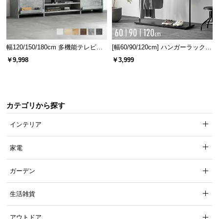
保
証
に
つ
い
幅120/150/180cm 多機能テレビボ
[幅60/90/120cm] ハンガーラック
ード 木目/石目調 オープン収納・
スチール 4段階高さ調節 サイドフ
て
￥9,998
￥3,999
引き出し収納付き
ック オープンラック シンプル
会
員
規
カテゴリから探す
約
インテリア
に
つ
家電
い
て
ガーデン
生活雑貨
お
客
アウトドア
様