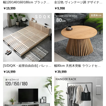
幅120/140/160/180cm ブラックフ
全12色 ヴィンテージ調 デザイナー
経
レーム ダイニング 大理石調 4人掛
ズシェルチェア
路
￥19,999
￥9,998
け
に
つ
い
て
返
品・
キ
ャ
ン
[S/D/Q/K・組替自由自在] パレット
幅80cm 天然木突板 ラウンドセン
セ
ベッド 8/12/16枚セット
ターテーブル 美しい格子デザイン
￥14,999
￥39,999
ル
に
つ
い
て