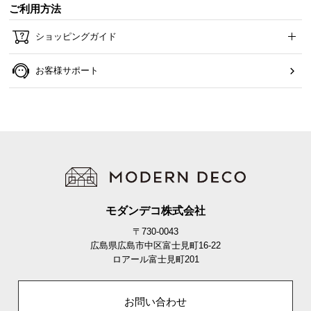
情
ご利用方法
報
ショッピングガイド
©
M
お客様サポート
O
D
E
R
N
D
E
C
O
モダンデコ株式会社
C
〒730-0043
o.,
広島県広島市中区富士見町16-22
L
ロアール富士見町201
t
d.
A
お問い合わせ