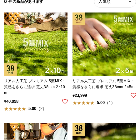
8
人気順
ら
探
す
イ
ン
テ
リ
ア
テ
リアル人工芝 プレミアム 5葉MIX・
リアル人工芝 プレミアム 5葉MIX・
イ
質感をさらに追求 芝丈38mm 2×10
質感をさらに追求 芝丈38mm 2×5m
ス
m
¥
23,999
ト
¥
40,998
5.00
（1）
か
5.00
（2）
ら
探
す