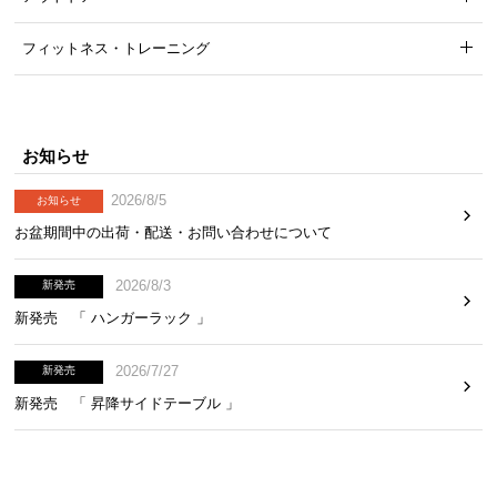
サ
フィットネス・トレーニング
ポ
ー
ト
お知らせ
お
2026/8/5
お知らせ
知
ら
お盆期間中の出荷・配送・お問い合わせについて
せ
2026/8/3
新発売
新発売 「 ハンガーラック 」
ブ
ロ
2026/7/27
新発売
グ
新発売 「 昇降サイドテーブル 」
企
業