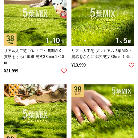
イ
ン
テ
リ
ア
コ
リアル人工芝 プレミアム 5葉MIX・
リアル人工芝 プレミアム 5葉MIX・
ー
質感をさらに追求 芝丈38mm 1×10
質感をさらに追求 芝丈38mm 1×5m
デ
m
¥
13,999
ィ
¥
21,999
ネ
ー
ト
か
ら
探
す