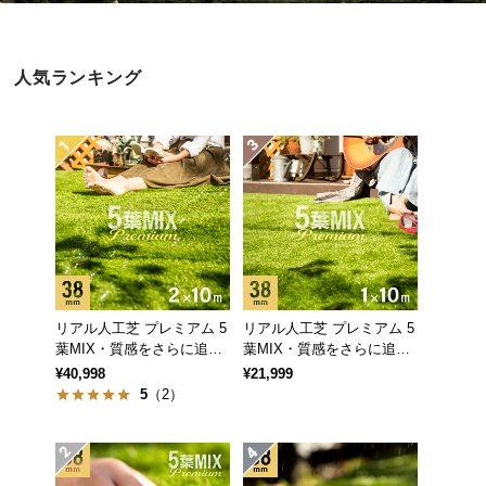
近
チ
ェ
人気ランキング
ッ
ク
し
た
ア
イ
テ
ム
リアル人工芝 プレミアム 5
リアル人工芝 プレミアム 5
特
葉MIX・質感をさらに追求
葉MIX・質感をさらに追求
集
芝丈38mm 2×10m
芝丈38mm 1×10m
¥40,998
¥21,999
一
5
（2）
覧
人