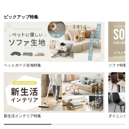
送
料
ピックアップ特集
に
つ
い
て
大
型
商
ペットガード生地特集
ソファ特集
品
の
配
送
に
つ
い
新生活インテリア特集
ダイニング
て