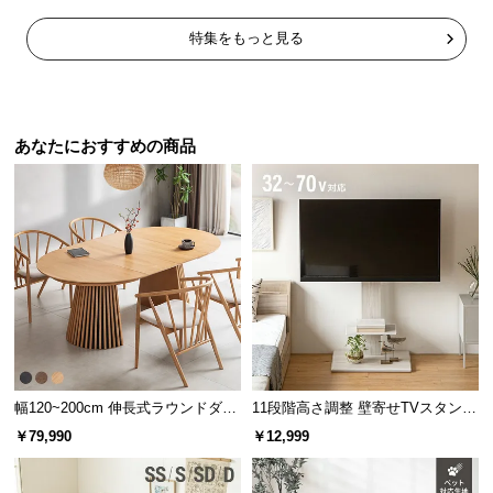
中
型
特集をもっと見る
商
品
の
配
あなたにおすすめの商品
送
に
つ
い
て
小
型
商
品
幅120~200cm 伸長式ラウンドダイ
11段階高さ調整 壁寄せTVスタンド
の
ニングテーブル 6人掛け 天然木突
キャスター付き 上下左右角度調節
￥79,990
￥12,999
配
板 美しい格子デザイン
機能
送
に