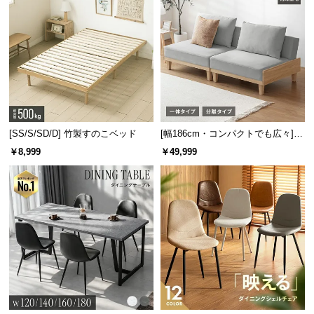
つ
い
て
開
梱
設
置
[SS/S/SD/D] 竹製すのこベッド
[幅186cm・コンパクトでも広々] 3
サ
人掛けソファベッド リクライニン
￥8,999
￥49,999
グ 天然木フレーム 北欧
ー
ビ
ス
に
つ
い
て
搬
入