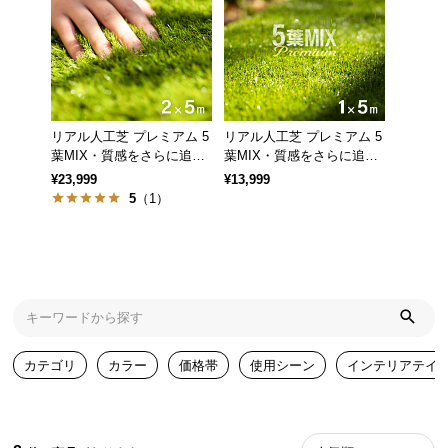
気
ア
イ
テ
ム
リアル人工芝 プレミアム 5
リアル人工芝 プレミアム 5
ラ
葉MIX・質感をさらに追求
葉MIX・質感をさらに追求
ン
芝丈38mm 2×5m
芝丈38mm 1×5m
¥23,999
¥13,999
キ
5
（1）
ン
グ
商
品
カ
カテゴリ
カラー
価格帯
使用シーン
インテリアテイ
テ
ゴ
リ
か