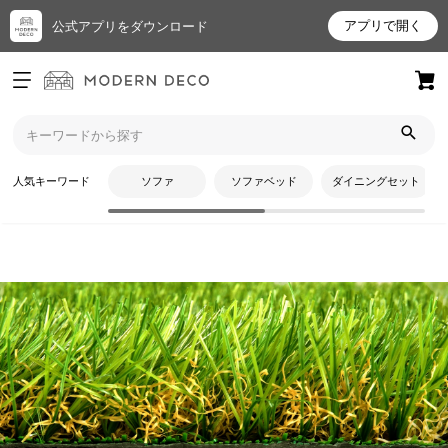
アプリで開く
公式アプリをダウンロード
ログイン
新規会員登録
トップ
人工芝
5葉ミックスタイプの人工芝
お
人気キーワード
ソファ
ソファベッド
ダイニングセット
気
に
入
り
ア
イ
テ
CATEGORY
ム
5葉ミックスタイプの人工芝
最