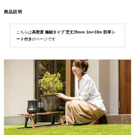
ら
探
商品説明
す
こちらは
高密度 極細タイプ 芝丈35mm 1m×10m 防草シ
ート付き
のページです
イ
ン
テ
リ
ア
テ
イ
ス
ト
か
ら
探
す