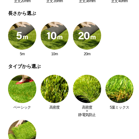
芝丈20mm
芝丈35mm
芝丈38mm
芝丈40mm
中
型
長さから選ぶ
商
品
の
配
送
に
5m
10m
20m
つ
タイプから選ぶ
い
て
小
型
商
ベーシック
高密度
高密度
5葉ミックス
品
+
静電気防止
の
配
送
に