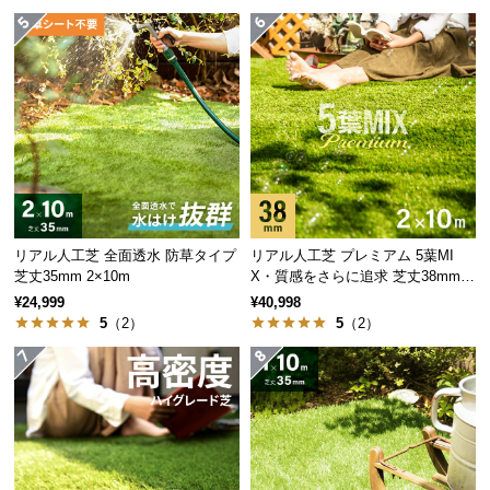
サ
ポ
ー
ト
お
知
ら
せ
リアル人工芝 全面透水 防草タイプ
リアル人工芝 プレミアム 5葉MI
芝丈35mm 2×10m
X・質感をさらに追求 芝丈38mm 2
×10m
¥24,999
¥40,998
5
（2）
5
（2）
ブ
ロ
グ
企
業