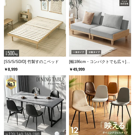
[SS/S/SD/D] 竹製すのこベッド
[幅186cm・コンパクトでも広々] 3
人掛けソファベッド リクライニン
￥8,999
￥49,999
グ 天然木フレーム 北欧