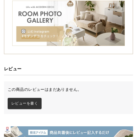
シ
ョ
ッ
ピ
ン
グ
ガ
イ
ド
レビュー
お
支
払
この商品のレビューはまだありません。
い
に
レビューを書く
つ
い
て
配