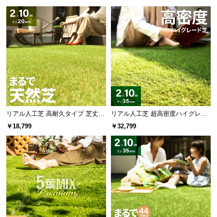
mm 2×10m 防草シート付
×10m
リアル人工芝 高耐久タイプ 芝丈20
リアル人工芝 超高密度ハイグレー
mm 2×10m 防草シート付（自然な
ド 高耐久タイプ・質感追求 芝丈35
￥18,799
￥32,799
見た目追求・U字ピン）
mm 2×10m 防草シート付