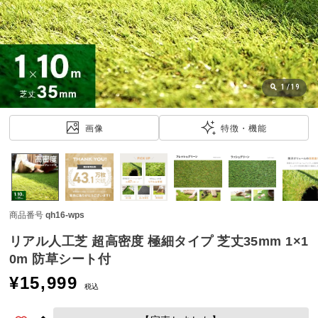
近
チ
ェ
ッ
ク
し
1
/
19
た
ア
画像
特徴・機能
イ
テ
ム
商品番号
qh16-wps
特
集
リアル人工芝 超高密度 極細タイプ 芝丈35mm 1×1
一
0m 防草シート付
覧
¥
15,999
税込
人