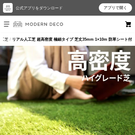
アプリで開く
公式アプリをダウンロード
ログイン
新規会員登録
人工芝
リアル人工芝 超高密度 極細タイプ 芝丈35mm 1×10m 防草シート付
お
気
に
入
り
ア
イ
テ
ム
最