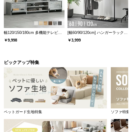
幅120/150/180cm 多機能テレビボ
[幅60/90/120cm] ハンガーラック
ード 木目/石目調 オープン収納・
スチール 4段階高さ調節 サイドフ
￥9,998
￥3,999
引き出し収納付き
ック オープンラック シンプル
ピックアップ特集
ペットガード生地特集
ソファ特集