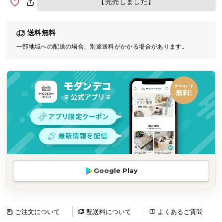
【完売しました】
気
ア
送料無料
イ
テ
一部地域への配送の場合、別途送料がかかる場合があります。
ム
ラ
ン
キ
ン
グ
商
品
Google Play
カ
テ
ゴ
リ
ご注文について
配送料について
よくあるご質問
か