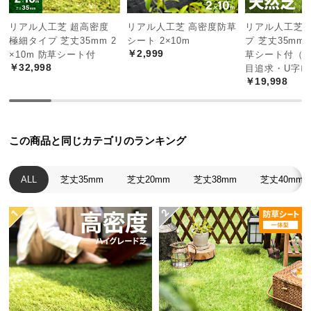
経
路
リアル人工芝 超高密度
リアル人工芝 高密度防草
リアル人工芝 
極細タイプ 芝丈35mm 2
シート 2×10m
プ 芝丈35mm 
に
￥2,999
×10m 防草シート付
草シート付（
つ
￥32,998
目追求・U字ピ
い
￥19,998
て
返
品・
この商品と同じカテゴリのランキング
キ
ャ
ALL
芝丈35mm
芝丈20mm
芝丈38mm
芝丈40mm
ン
セ
ル
に
つ
い
て