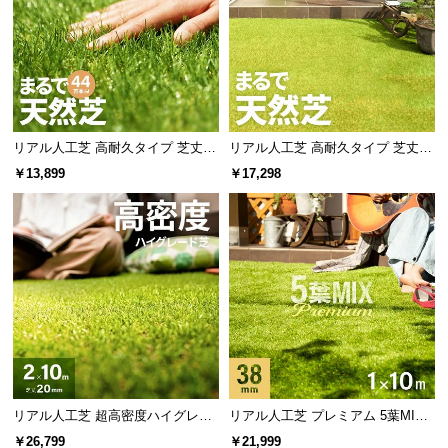
リアル人工芝 高耐久タイプ 芝丈35
リアル人工芝 高耐久タイプ 芝丈20
mm 2×5m 防草シート付（自然な見
mm 1×20m 防草シート付（自然な
￥13,899
￥17,298
た目追求・U字ピン）
見た目追求・U字ピン）
リアル人工芝 超高密度ハイグレー
リアル人工芝 プレミアム 5葉MI
ド 高耐久タイプ・質感追求 芝丈20
X・質感をさらに追求 芝丈38mm 1
￥26,799
￥21,999