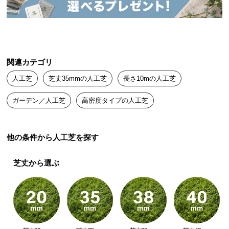
送
料
に
つ
い
関連カテゴリ
て
人工芝
芝丈35mmの人工芝
長さ10mの人工芝
大
ガーデン／人工芝
高密度タイプの人工芝
型
商
品
他の条件から人工芝を探す
の
配
送
芝丈から選ぶ
に
つ
い
て