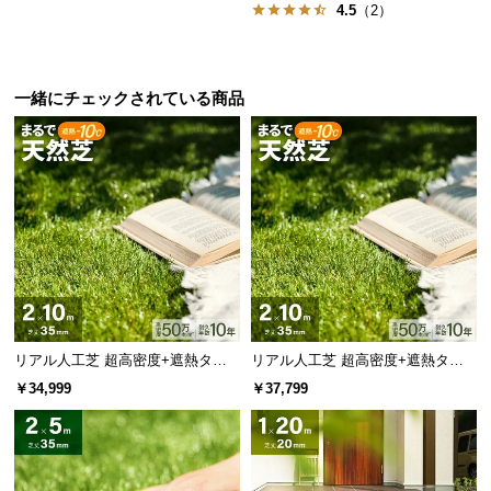
l
4.5
（2）
l
一緒にチェックされている商品
リアル人工芝 超高密度+遮熱タイ
リアル人工芝 超高密度+遮熱タイ
プ 高耐久・質感を追求 芝丈35m
プ 高耐久・質感を追求 芝丈35m
￥34,999
￥37,799
m 2×10m
m 2×10m 防草シート付