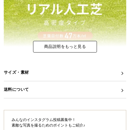
イ
ン
テ
リ
ア
コ
商品説明をもっと見る
ー
デ
ィ
ネ
サイズ・素材
ー
ト
送料について
か
ら
探
す
みんなのインスタグラム投稿募集中！
素敵な写真を撮るためのポイントもご紹介♪