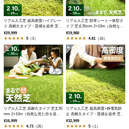
保
証
に
リアル人工芝 超高密度ハイグレー
リアル人工芝 防草シート一体型タ
つ
ド 高耐久タイプ・質感を追求 芝丈
イプ 芝丈35mm 2×10m（自然な見
い
35mm 2×10m
た目追求・U字ピン付）
¥29,999
¥19,980
て
5
（3）
4.81
（16）
会
員
規
約
に
つ
い
て
リアル人工芝 高耐久タイプ 芝丈35
リアル人工芝 超高密度+静電気防
mm 2×10m（自然な見た目を追
止 高耐久タイプ・質感を追求 芝丈
お
求・U字ピン付属）
35mm 2×10m
¥16,999
¥32,999
客
4.73
（26）
5
（1）
様