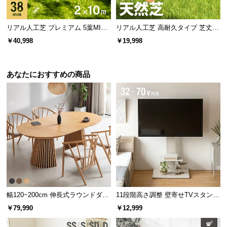
リアル人工芝 プレミアム 5葉MI
リアル人工芝 高耐久タイプ 芝丈35
X・質感をさらに追求 芝丈38mm 2
mm 2×10m 防草シート付（自然な
￥40,998
￥19,998
×10m
見た目追求・U字ピン）
あなたにおすすめの商品
幅120~200cm 伸長式ラウンドダイ
11段階高さ調整 壁寄せTVスタンド
ニングテーブル 6人掛け 天然木突
キャスター付き 上下左右角度調節
￥79,990
￥12,999
板 美しい格子デザイン
機能