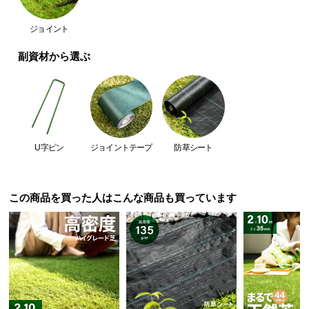
つ
ジョイント
い
て
副資材から選ぶ
開
梱
設
置
サ
U字ピン
ジョイントテープ
防草シート
ー
ビ
ス
この商品を買った人はこんな商品も買っています
に
つ
い
て
搬
入