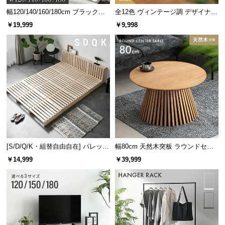
幅120/140/160/180cm ブラックフ
全12色 ヴィンテージ調 デザイナー
レーム ダイニング 大理石調 4人掛
ズシェルチェア
￥19,999
￥9,998
け
[S/D/Q/K・組替自由自在] パレット
幅80cm 天然木突板 ラウンドセン
ベッド 8/12/16枚セット
ターテーブル 美しい格子デザイン
￥14,999
￥39,999