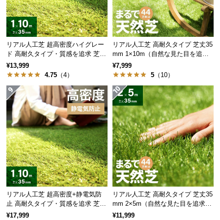
情
報
©
M
リアル人工芝 超高密度ハイグレー
リアル人工芝 高耐久タイプ 芝丈35
O
ド 高耐久タイプ・質感を追求 芝丈
mm 1×10m（自然な見た目を追
35mm 1×10m
求・U字ピン付属）
D
¥13,999
¥7,999
4.75
（4）
5
（10）
E
R
N
D
E
C
O
C
o.,
L
t
リアル人工芝 超高密度+静電気防
リアル人工芝 高耐久タイプ 芝丈35
d.
止 高耐久タイプ・質感を追求 芝丈
mm 2×5m（自然な見た目を追求・
A
35mm 1×10m
U字ピン付属）
¥17,999
¥11,999