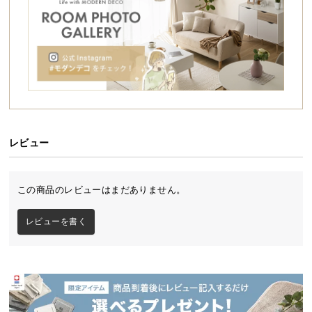
シ
ョ
ッ
ピ
ン
グ
ガ
イ
ド
レビュー
お
支
この商品のレビューはまだありません。
払
い
レビューを書く
に
つ
い
て
配