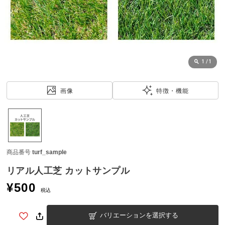
近
チ
ェ
ッ
ク
し
1
/
1
た
ア
画像
特徴・機能
イ
テ
ム
商品番号
turf_sample
特
集
リアル人工芝 カットサンプル
一
¥
500
覧
税込
バリエーションを選択する
人