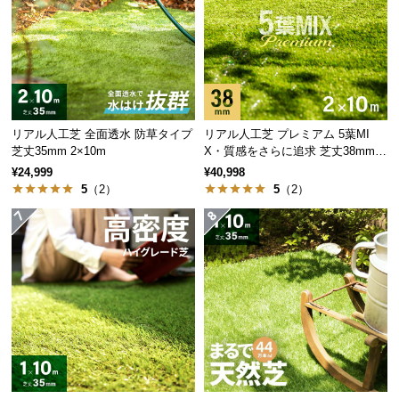
サ
ポ
ー
ト
リアル人工芝 全面透水 防草タイプ
リアル人工芝 プレミアム 5葉MI
お
芝丈35mm 2×10m
X・質感をさらに追求 芝丈38mm 2
知
×10m
¥24,999
¥40,998
ら
5
（2）
5
（2）
せ
ブ
ロ
グ
企
業