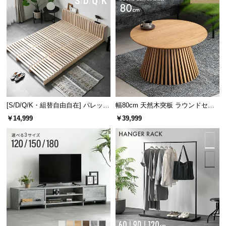
[S/D/Q/K・組替自由自在] パレット
幅80cm 天然木突板 ラウンドセン
ベッド 8/12/16枚セット
ターテーブル 美しい格子デザイン
￥14,999
￥39,999