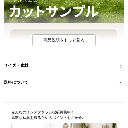
イ
ン
テ
リ
ア
商品説明をもっと見る
コ
ー
デ
ィ
サイズ・素材
ネ
ー
ト
送料について
か
ら
探
す
みんなのインスタグラム投稿募集中！
素敵な写真を撮るためのポイントもご紹介♪