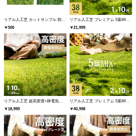
リアル人工芝 カットサンプル 防草
リアル人工芝 プレミアム 5葉MI
シート一体型タイプ
X・質感をさらに追求 芝丈38mm 1
￥500
￥21,999
×10m
リアル人工芝 超高密度+静電気防
リアル人工芝 プレミアム 5葉MI
止 高耐久タイプ・質感追求 芝丈20
X・質感をさらに追求 芝丈38mm 2
￥18,999
￥40,998
mm 1×10m 防草シート付
×10m