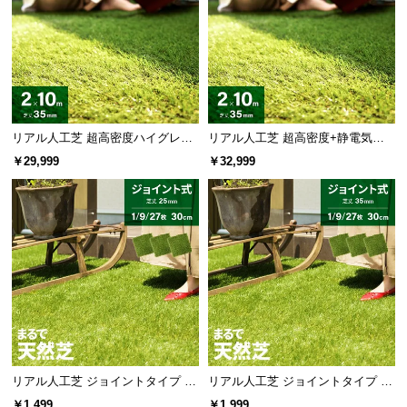
リアル人工芝 超高密度ハイグレー
リアル人工芝 超高密度+静電気防
ド 高耐久タイプ・質感を追求 芝丈
止 高耐久タイプ・質感を追求 芝丈
￥29,999
￥32,999
35mm 2×10m
35mm 2×10m
リアル人工芝 ジョイントタイプ 30
リアル人工芝 ジョイントタイプ 30
cm 1/9/27枚 芝丈25mm
cm 1/9/27枚 芝丈35mm
￥1,499
￥1,999