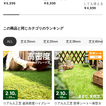
経
￥6,999
￥8,999
しても使える
￥4,999
路
に
つ
い
この商品と同じカテゴリのランキング
て
返
ALL
芝丈35mm
芝丈20mm
芝丈38mm
芝丈40mm
品・
キ
ャ
ン
セ
ル
に
つ
い
て
リアル人工芝 超高密度ハイグレー
リアル人工芝 防草シート一体型タ