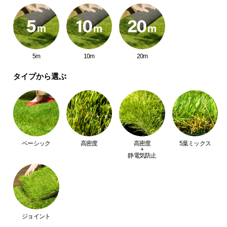
中
型
商
品
の
5m
10m
20m
配
送
タイプから選ぶ
に
つ
い
て
ベーシック
高密度
高密度
5葉ミックス
小
+
静電気防止
型
商
品
の
配
送
ジョイント
に