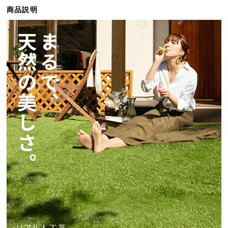
ら
商品説明
探
す
イ
ン
テ
リ
ア
テ
イ
ス
ト
か
ら
探
す