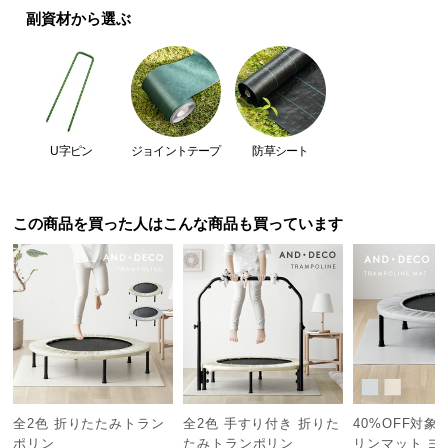
副資材から選ぶ
つ
い
て
開
梱
U字ピン
ジョイントテープ
防草シート
設
置
サ
この商品を買った人はこんな商品も買っています
ー
ビ
ス
に
つ
い
て
搬
全2色 折りたたみトラン
全2色 手すり付き 折りた
40%OFF対象
入
ポリン
たみトランポリン
リンマット ヨ