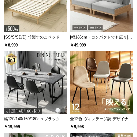
[SS/S/SD/D] 竹製すのこベッド
[幅186cm・コンパクトでも広々] 3
人掛けソファベッド リクライニン
￥8,999
￥49,999
グ 天然木フレーム 北欧
幅120/140/160/180cm ブラックフ
全12色 ヴィンテージ調 デザイナー
レーム ダイニング 大理石調 4人掛
ズシェルチェア
￥19,999
￥9,998
け