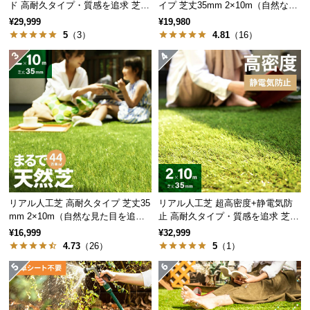
保
ド 高耐久タイプ・質感を追求 芝丈
イプ 芝丈35mm 2×10m（自然な見
35mm 2×10m
た目追求・U字ピン付）
証
¥29,999
¥19,980
5
（3）
4.81
（16）
に
つ
い
て
会
員
規
約
に
つ
リアル人工芝 高耐久タイプ 芝丈35
リアル人工芝 超高密度+静電気防
い
mm 2×10m（自然な見た目を追
止 高耐久タイプ・質感を追求 芝丈
て
求・U字ピン付属）
35mm 2×10m
¥16,999
¥32,999
4.73
（26）
5
（1）
お
客
様