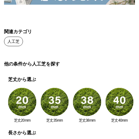
送
料
に
つ
関連カテゴリ
い
て
人工芝
大
型
他の条件から人工芝を探す
商
品
芝丈から選ぶ
の
配
送
に
つ
い
芝丈20mm
芝丈35mm
芝丈38mm
芝丈40mm
て
長さから選ぶ