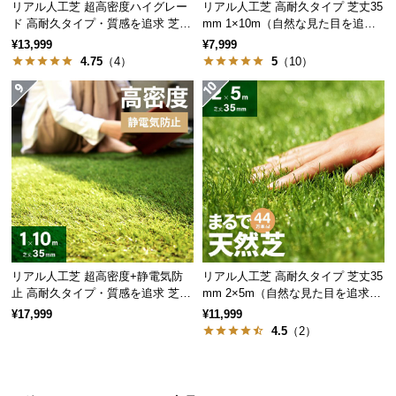
リアル人工芝 超高密度ハイグレー
リアル人工芝 高耐久タイプ 芝丈35
情
報
ド 高耐久タイプ・質感を追求 芝丈
mm 1×10m（自然な見た目を追
35mm 1×10m
求・U字ピン付属）
¥13,999
¥7,999
©
4.75
（4）
5
（10）
M
O
D
E
R
N
D
E
C
O
リアル人工芝 超高密度+静電気防
リアル人工芝 高耐久タイプ 芝丈35
C
止 高耐久タイプ・質感を追求 芝丈
mm 2×5m（自然な見た目を追求・
o.,
35mm 1×10m
U字ピン付属）
¥17,999
¥11,999
L
4.5
（2）
t
d.
A