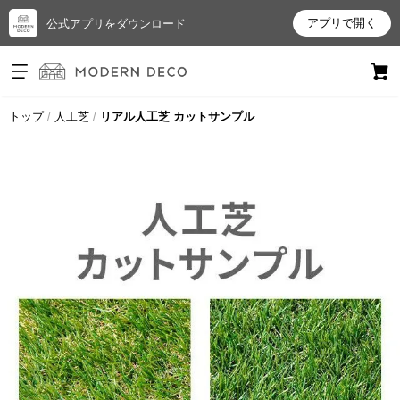
アプリで開く
公式アプリをダウンロード
ログイン
新規会員登録
トップ
人工芝
リアル人工芝 カットサンプル
お
気
に
入
り
ア
イ
テ
ム
最