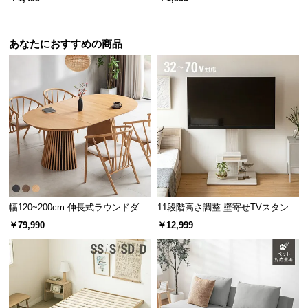
あなたにおすすめの商品
幅120~200cm 伸長式ラウンドダイ
11段階高さ調整 壁寄せTVスタンド
ニングテーブル 6人掛け 天然木突
キャスター付き 上下左右角度調節
￥79,990
￥12,999
板 美しい格子デザイン
機能