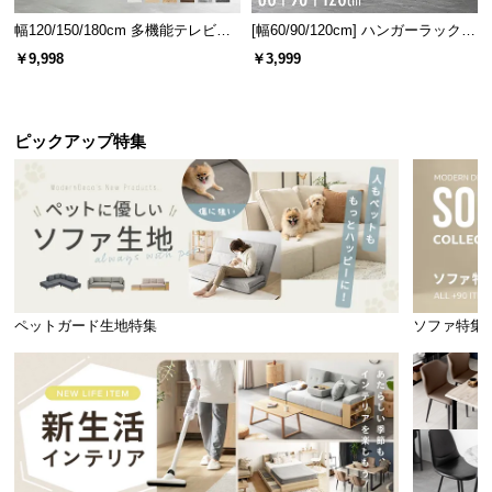
幅120/150/180cm 多機能テレビボ
[幅60/90/120cm] ハンガーラック
ード 木目/石目調 オープン収納・
スチール 4段階高さ調節 サイドフ
￥9,998
￥3,999
引き出し収納付き
ック オープンラック シンプル
ピックアップ特集
ペットガード生地特集
ソファ特集