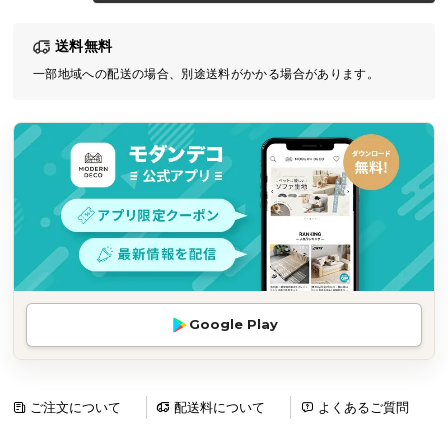
気
送料無料
ア
イ
一部地域への配送の場合、別途送料がかかる場合があります。
テ
ム
ラ
ン
キ
ン
グ
商
Google Play
品
カ
テ
ゴ
ご注文について
配送料について
よくあるご質問
リ
か