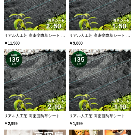
サ
ポ
ー
ト
リアル人工芝 高密度防草シート 2×
リアル人工芝 高密度防草シート 1×
50m
50m
￥11,980
￥9,800
お
知
ら
せ
ブ
ロ
グ
リアル人工芝 高密度防草シート 2×
リアル人工芝 高密度防草シート 1×
10m
10m
￥2,999
￥1,999
企
業