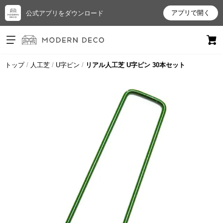
アプリで開く
公式アプリをダウンロード
ログイン
新規会員登録
トップ
人工芝
U字ピン
リアル人工芝 U字ピン 30本セット
お
気
に
入
り
ア
イ
テ
ム
最