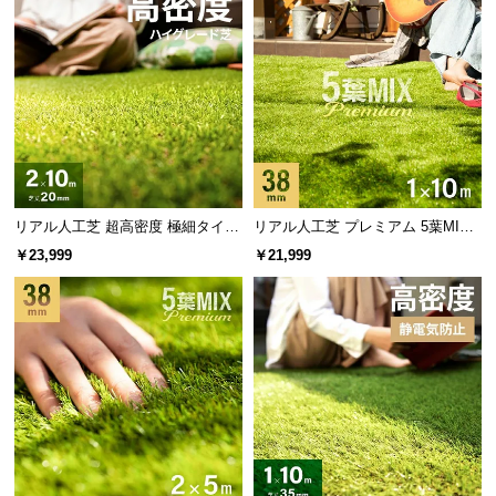
情
報
©
M
O
D
E
R
N
リアル人工芝 超高密度 極細タイプ
リアル人工芝 プレミアム 5葉MI
D
芝丈20mm 2×10m
X・質感をさらに追求 芝丈38mm 1
￥23,999
￥21,999
×10m
E
C
O
C
o.,
L
t
d.
A