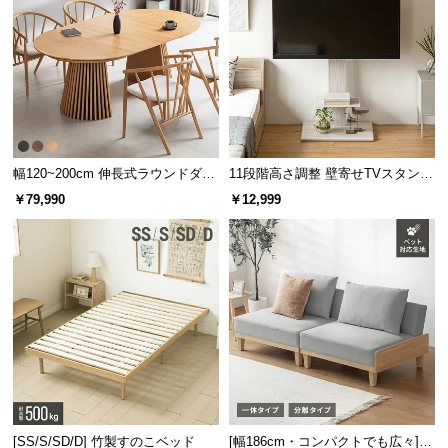
幅120~200cm 伸長式ラウンドダイ
11段階高さ調整 壁寄せTVスタンド
ニングテーブル 6人掛け 天然木突
キャスター付き 上下左右角度調節
￥79,990
￥12,999
板 美しい格子デザイン
機能
[SS/S/SD/D] 竹製すのこベッド
[幅186cm・コンパクトでも広々] 3