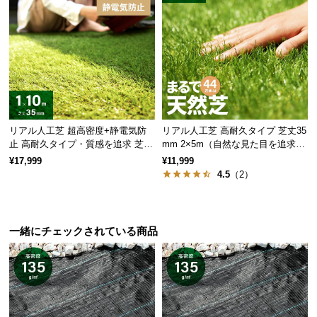
保
証
に
つ
い
て
会
リアル人工芝 超高密度+静電気防
リアル人工芝 高耐久タイプ 芝丈35
員
止 高耐久タイプ・質感を追求 芝丈
mm 2×5m（自然な見た目を追求・
規
35mm 1×10m
U字ピン付属）
¥17,999
¥11,999
約
4.5
（2）
に
つ
い
一緒にチェックされている商品
て
お
客
様