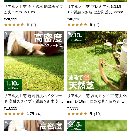
経
リアル人工芝 全面透水 防草タイプ
リアル人工芝 プレミアム 5葉MI
路
芝丈35mm 2×10m
X・質感をさらに追求 芝丈38mm 2
に
×10m
¥24,999
¥40,998
つ
5
（2）
5
（2）
い
て
返
品・
キ
ャ
ン
セ
ル
リアル人工芝 超高密度ハイグレー
リアル人工芝 高耐久タイプ 芝丈35
に
ド 高耐久タイプ・質感を追求 芝丈
mm 1×10m（自然な見た目を追
つ
35mm 1×10m
求・U字ピン付属）
¥13,999
¥7,999
い
4.75
（4）
5
（10）
て