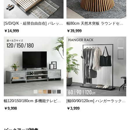
[S/D/Q/K・組替自由自在] パレット
幅80cm 天然木突板 ラウンドセン
ベッド 8/12/16枚セット
ターテーブル 美しい格子デザイン
￥14,999
￥39,999
幅120/150/180cm 多機能テレビボ
[幅60/90/120cm] ハンガーラック
ード 木目/石目調 オープン収納・
スチール 4段階高さ調節 サイドフ
￥9,998
￥3,999
引き出し収納付き
ック オープンラック シンプル