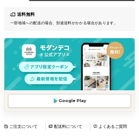
気
送料無料
ア
イ
一部地域への配送の場合、別途送料がかかる場合があります。
テ
ム
ラ
ン
キ
ン
グ
商
Google Play
品
カ
テ
ゴ
ご注文について
配送料について
よくあるご質問
リ
か