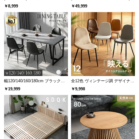
人掛けソファベッド リクライニン
￥8,999
￥49,999
グ 天然木フレーム 北欧
幅120/140/160/180cm ブラックフ
全12色 ヴィンテージ調 デザイナー
レーム ダイニング 大理石調 4人掛
ズシェルチェア
￥19,999
￥9,998
け