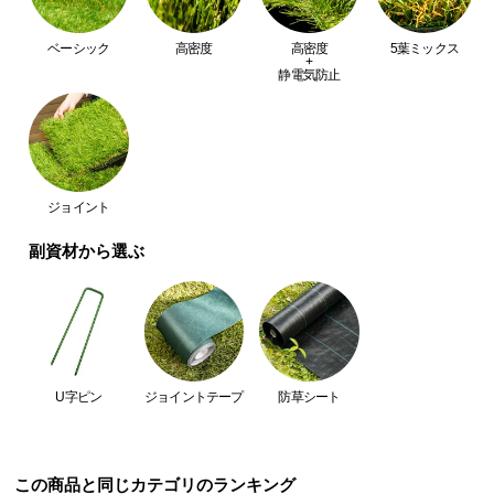
送
料
ベーシック
高密度
高密度
5葉ミックス
+
に
静電気防止
つ
い
て
大
ジョイント
型
商
副資材から選ぶ
品
の
配
送
に
U字ピン
ジョイントテープ
防草シート
つ
い
て
この商品と同じカテゴリのランキング