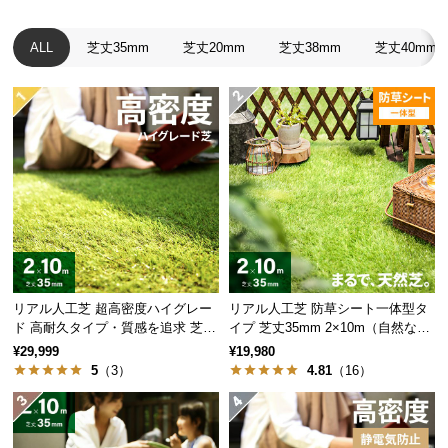
中
型
ALL
芝丈35mm
芝丈20mm
芝丈38mm
芝丈40mm
商
品
の
配
送
に
つ
い
て
小
型
リアル人工芝 超高密度ハイグレー
リアル人工芝 防草シート一体型タ
ド 高耐久タイプ・質感を追求 芝丈
イプ 芝丈35mm 2×10m（自然な見
商
35mm 2×10m
た目追求・U字ピン付）
¥29,999
¥19,980
品
5
（3）
4.81
（16）
の
配
送
に