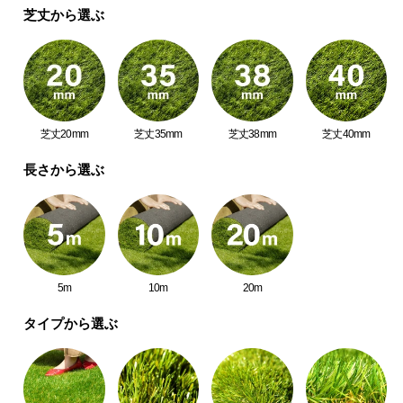
シ
芝丈から選ぶ
ョ
ッ
ピ
ン
グ
ガ
芝丈20mm
芝丈35mm
芝丈38mm
芝丈40mm
イ
ド
長さから選ぶ
お
支
払
い
5m
10m
20m
に
つ
タイプから選ぶ
い
て
配