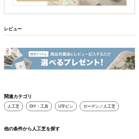
イ
ン
テ
レビュー
リ
ア
コ
ー
デ
ィ
ネ
ー
ト
か
関連カテゴリ
ら
人工芝
DIY・工具
U字ピン
ガーデン／人工芝
探
す
他の条件から人工芝を探す