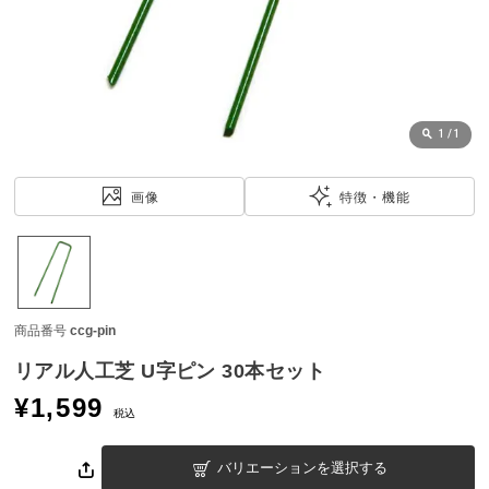
近
チ
ェ
ッ
ク
し
1
/
1
た
ア
画像
特徴・機能
イ
テ
ム
商品番号
ccg-pin
特
集
リアル人工芝 U字ピン 30本セット
一
¥
1,599
覧
税込
バリエーションを選択する
人