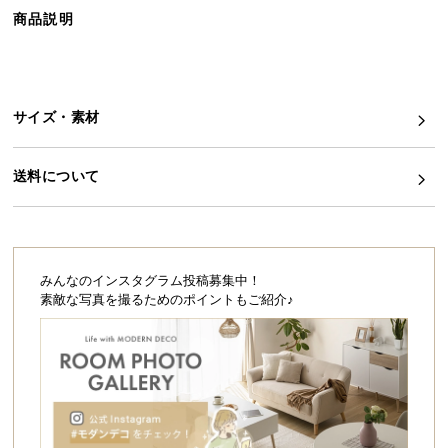
ら
商品説明
探
す
サイズ・素材
イ
ン
送料について
テ
リ
ア
テ
イ
みんなのインスタグラム投稿募集中！
ス
素敵な写真を撮るためのポイントもご紹介♪
ト
か
ら
探
す