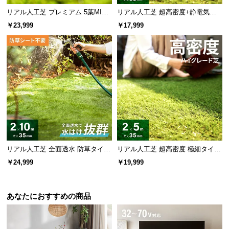
l
リアル人工芝 プレミアム 5葉MI
リアル人工芝 超高密度+静電気防
l
X・質感をさらに追求 芝丈38mm 2
止 高耐久タイプ・質感を追求 芝丈
￥23,999
￥17,999
×5m
35mm 1×10m
リアル人工芝 全面透水 防草タイプ
リアル人工芝 超高密度 極細タイプ
芝丈35mm 2×10m
芝丈35mm 2×5m
￥24,999
￥19,999
あなたにおすすめの商品