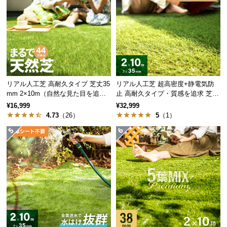
つ
い
て
開
梱
設
リアル人工芝 高耐久タイプ 芝丈35
リアル人工芝 超高密度+静電気防
置
mm 2×10m（自然な見た目を追
止 高耐久タイプ・質感を追求 芝丈
求・U字ピン付属）
35mm 2×10m
サ
¥16,999
¥32,999
4.73
（26）
5
（1）
ー
ビ
ス
に
つ
い
て
搬
入