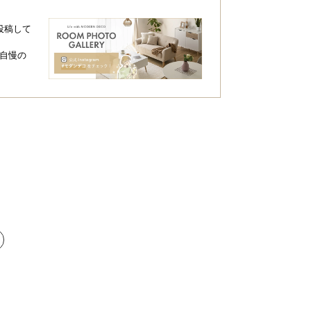
投稿して
自慢の
える
芝の下に敷いたり、田畑の通路にも使用で
砂利敷き