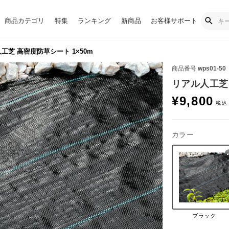
商品カテゴリ
特集
ランキング
新商品
お客様サポート
工芝 高密度防草シート 1×50m
商品番号
wps01-50
リアル人工芝 
¥
9,800
カラー
ブラック