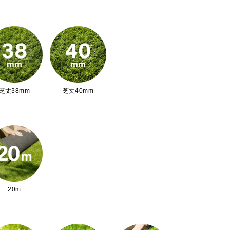
菜園ハウス
芝丈38mm
芝丈40mm
ト生地
20m