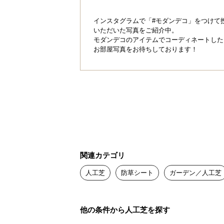
インスタグラムで「#モダンデコ」をつけて
いただいた写真をご紹介中。
モダンデコのアイテムでコーディネートした
さまざまな場所で使
お部屋写真をお待ちしております！
使い方はアイデア次第！砂利や人工
きます。
関連カテゴリ
人工芝
防草シート
ガーデン／人工芝
人工芝下
他の条件から人工芝を探す