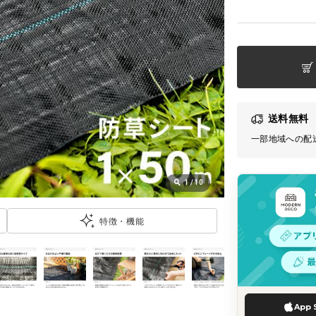
送料無料
一部地域への配
1
/
10
特徴・機能
App 