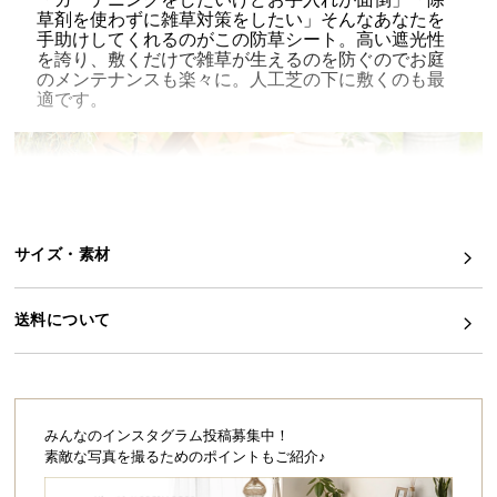
草剤を使わずに雑草対策をしたい」そんなあなたを
イ
手助けしてくれるのがこの防草シート。高い遮光性
を誇り、敷くだけで雑草が生えるのを防ぐのでお庭
ン
のメンテナンスも楽々に。人工芝の下に敷くのも最
テ
適です。
リ
ア
コ
ー
デ
ィ
サイズ・素材
ネ
ー
ト
送料について
か
ら
探
す
みんなのインスタグラム投稿募集中！
素敵な写真を撮るためのポイントもご紹介♪
太陽光を遮断し雑草をブロック