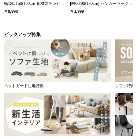
幅120/150/180cm 多機能テレビボ
[幅60/90/120cm] ハンガーラック
ード 木目/石目調 オープン収納・
スチール 4段階高さ調節 サイドフ
￥9,998
￥3,999
引き出し収納付き
ック オープンラック シンプル
ピックアップ特集
ペットガード生地特集
ソファ特集