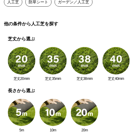
人工芝
防草シート
ガーデン／人工芝
路にも使用できます。
送
料
に
他の条件から人工芝を探す
つ
い
芝丈から選ぶ
て
人工芝下
砂利敷き
大
型
商
品
芝丈20mm
芝丈35mm
芝丈38mm
芝丈40mm
の
配
長さから選ぶ
田畑の通路
菜園ハウス
送
に
つ
い
て
5m
10m
20m