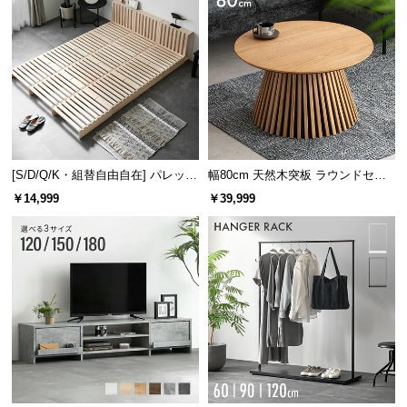
[S/D/Q/K・組替自由自在] パレット
幅80cm 天然木突板 ラウンドセン
ベッド 8/12/16枚セット
ターテーブル 美しい格子デザイン
￥14,999
￥39,999