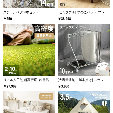
l
ハサミやカッターで簡単にカットできるので、敷き
たい場所に合わせてぴったり敷くことができます。
l
スチールペグ 4本セット
[セミダブル] すのこベッド プレミ
アムマットレス付き
￥550
￥38,998
リアル人工芝 超高密度+静電気防
[大容量収納・10本掛け] スラック
止 極細タイプ 芝丈20mm 2×10m
スハンガー キャスター付き 出し入
￥27,999
￥3,980
れ簡単 左右スイング
充実のアフターサービス