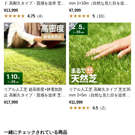
ド 高耐久タイプ・質感を追求 芝丈
mm 1×10m（自然な見た目を追
サ
35mm 1×10m
求・U字ピン付属）
¥13,999
¥7,999
ポ
4.75
（4）
5
（10）
ー
ト
お
知
ら
せ
リアル人工芝 超高密度+静電気防
リアル人工芝 高耐久タイプ 芝丈35
ブ
止 高耐久タイプ・質感を追求 芝丈
mm 2×5m（自然な見た目を追求・
ロ
35mm 1×10m
U字ピン付属）
¥17,999
¥11,999
グ
4.5
（2）
広げて敷くだけの簡単設置
企
一緒にチェックされている商品
業