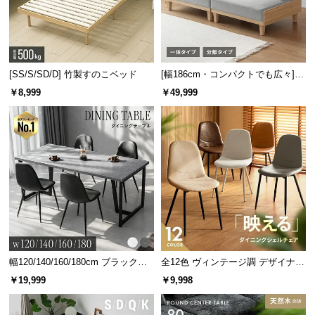
[SS/S/SD/D] 竹製すのこベッド
[幅186cm・コンパクトでも広々] 3
人掛けソファベッド リクライニン
￥8,999
￥49,999
グ 天然木フレーム 北欧
幅120/140/160/180cm ブラックフ
全12色 ヴィンテージ調 デザイナー
レーム ダイニング 大理石調 4人掛
ズシェルチェア
￥19,999
￥9,998
け