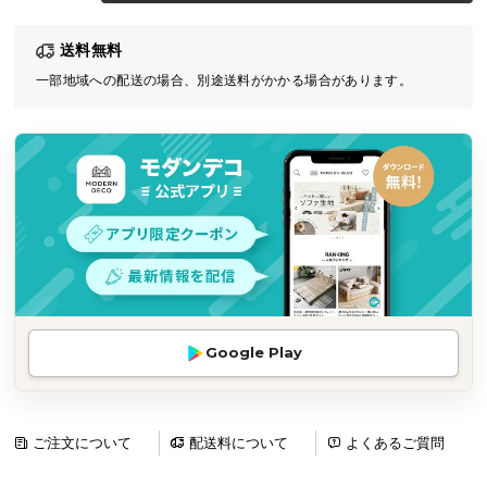
気
送料無料
ア
イ
一部地域への配送の場合、別途送料がかかる場合があります。
テ
ム
ラ
ン
キ
ン
グ
商
Google Play
品
カ
テ
ゴ
ご注文について
配送料について
よくあるご質問
リ
か