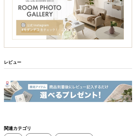
シ
ョ
ッ
シートが光を遮断し雑草の成長につながる光合成を
ピ
抑制。一度敷くとお庭のお手入れが簡単になりま
す。
ン
グ
ガ
イ
ド
レビュー
お
支
払
い
に
つ
い
て
さまざまな場所で使える
関連カテゴリ
配
使い方はアイデア次第！砂利や人工芝の下に敷いたり、田畑の通