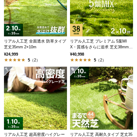
保
一般的な防草シート
当商品
証
に
つ
い
て
リアル人工芝 全面透水 防草タイプ
リアル人工芝 プレミアム 5葉MI
芝丈35mm 2×10m
X・質感をさらに追求 芝丈38mm 2
会
×10m
¥24,999
¥40,998
員
生地の密度が低いと隙
高密度な生地
により、鋭
5
（2）
5
（2）
間が広いため、貫通力
い茎を持つ雑草もしっか
規
の高い雑草には効果が
りと防ぐことができま
約
薄い。
す。
に
つ
い
て
水はけのよい平織り構造
お
シートは透水性の高い平織り構造を採用。雨が降っ
客
ても水がたまる心配はありません。
リアル人工芝 超高密度ハイグレー
リアル人工芝 高耐久タイプ 芝丈35
様