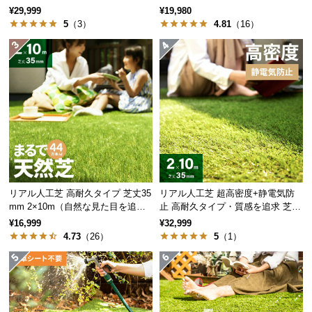
35mm 2×10m
た目追求・U字ピン付）
経
¥29,999
¥19,980
5
（3）
4.81
（16）
路
密度は約135g/㎡と一般的な防草シートと比べて厚
に
手。貫通力の高い雑草もしっかりと防ぎます。
つ
い
て
返
品・
キ
ャ
ン
リアル人工芝 高耐久タイプ 芝丈35
リアル人工芝 超高密度+静電気防
セ
mm 2×10m（自然な見た目を追
止 高耐久タイプ・質感を追求 芝丈
ル
求・U字ピン付属）
35mm 2×10m
¥16,999
¥32,999
に
4.73
（26）
5
（1）
つ
密度
約135g/㎡
い
て
一般的な防草シートとの比較