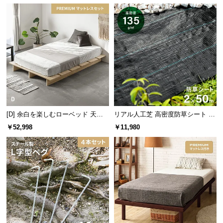
情
高価な機械も必要ナシ！シートを広げて敷くだけな
報
ので、女性でも簡単です。
©
M
O
D
E
R
N
D
[D] 余白を楽しむローベッド 天然
リアル人工芝 高密度防草シート 2×
E
木調 ステージベッド プレミアムマ
50m
￥52,998
￥11,980
ットレス付き
C
O
C
o.,
L
t
敷きたい場所に合わせて自由にカット
d.
A