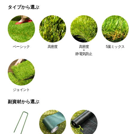
耐久性抜群なシート生地
中
タイプから選ぶ
型
商
シート生地は破れや裂けに強い丈夫な作り。長期間
品
安心して使えるシートに仕上げました。
の
配
送
ベーシック
高密度
高密度
5葉ミックス
+
に
静電気防止
つ
い
て
小
ジョイント
型
商
副資材から選ぶ
品
の
耐用年数
約4～6年
配
送
に