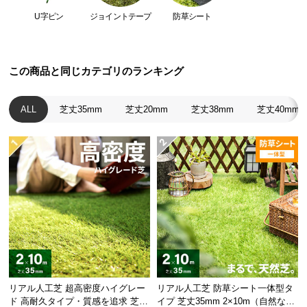
つ
U字ピン
ジョイントテープ
防草シート
劣化を防ぐUVカット加工
い
生地にはUVカット加工を施しており、紫外線による
て
破れ等の劣化を防止します。
この商品と同じカテゴリのランキング
開
梱
ALL
芝丈35mm
芝丈20mm
芝丈38mm
芝丈40mm
設
置
サ
ー
ビ
ス
に
つ
い
て
搬
リアル人工芝 超高密度ハイグレー
リアル人工芝 防草シート一体型タ
頑固な雑草も防ぐ高密度タイプ
入
ド 高耐久タイプ・質感を追求 芝丈
イプ 芝丈35mm 2×10m（自然な見