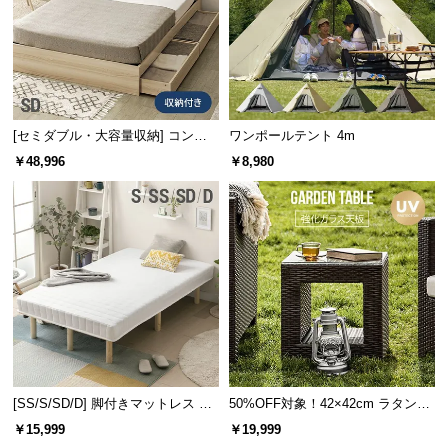
商品のお届けから、ご購入後のアフターサービスま
で、トータルでご満足頂けるように努めています。
[セミダブル・大容量収納] コンセ
ワンポールテント 4m
ント機能付きベッド プレミアムマ
￥48,996
￥8,980
ットレス付き
3ヶ月保証
[SS/S/SD/D] 脚付きマットレス 脚
50%OFF対象！42×42cm ラタン調
長25cm ボンネルコイル
ガーデンテーブル
安心と信頼の「3ヶ月保証」
￥15,999
￥19,999