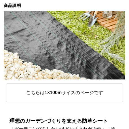
ら
商品説明
探
す
イ
ン
テ
リ
ア
テ
イ
ス
ト
こちらは
1×100m
サイズのページです
か
ら
探
す
理想のガーデンづくりを支える防草シート
「ガーデニングをしたいけどお手入れが面倒」「除