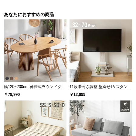
機能の損壊・部品の紛失など予期せぬトラブルに
も無償で対応。ご購入3ヶ月以内に不具合が発生し
た場合、新しくご交換させて頂きます。
あなたにおすすめの商品
幅120~200cm 伸長式ラウンドダイ
11段階高さ調整 壁寄せTVスタンド
ニングテーブル 6人掛け 天然木突
キャスター付き 上下左右角度調節
￥79,990
￥12,999
板 美しい格子デザイン
機能