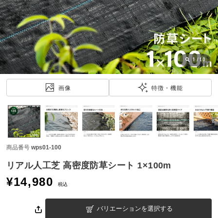
近
チ
ェ
ッ
ク
し
1
/
10
た
ア
画像
特徴・機能
イ
テ
ム
商品番号
wps01-100
特
集
リアル人工芝 高密度防草シート 1×100m
一
¥
14,980
覧
税込
バリエーションを選択する
人