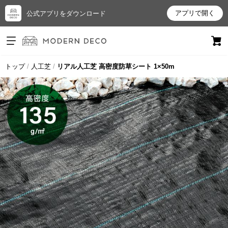
アプリで開く
公式アプリをダウンロード
ログイン
新規会員登録
トップ
人工芝
リアル人工芝 高密度防草シート 1×50m
お
気
に
入
り
ア
イ
テ
ム
最