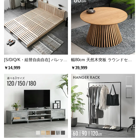
[S/D/Q/K・組替自由自在] パレット
幅80cm 天然木突板 ラウンドセン
ベッド 8/12/16枚セット
ターテーブル 美しい格子デザイン
￥14,999
￥39,999