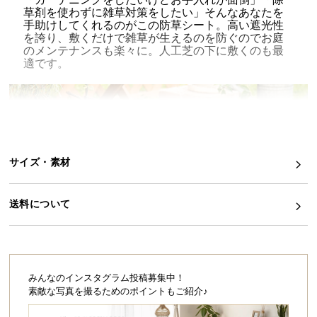
草剤を使わずに雑草対策をしたい」そんなあなたを
イ
手助けしてくれるのがこの防草シート。高い遮光性
を誇り、敷くだけで雑草が生えるのを防ぐのでお庭
ン
のメンテナンスも楽々に。人工芝の下に敷くのも最
テ
適です。
リ
ア
コ
ー
デ
ィ
サイズ・素材
ネ
ー
ト
送料について
か
ら
探
す
みんなのインスタグラム投稿募集中！
素敵な写真を撮るためのポイントもご紹介♪
太陽光を遮断し雑草をブロック