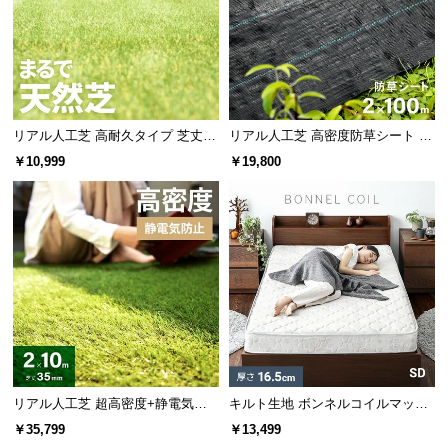
商品のお届けから、ご購入後のアフターサービスま
で、トータルでご満足頂けるように努めています。
リアル人工芝 高耐久タイプ 芝丈20
リアル人工芝 高密度防草シート 2×
mm 1×10m 防草シート付（自然な
100m
￥10,999
￥19,800
見た目追求・U字ピン）
3ヶ月保証
リアル人工芝 超高密度+静電気防
キルト生地 ボンネルコイルマット
止 極細タイプ 芝丈35mm 2×10m
レス SD
安心と信頼の「3ヶ月保証」
￥35,799
￥13,499
防草シート付