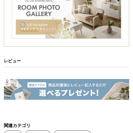
シ
ョ
ッ
シートが光を遮断し雑草の成長につながる光合成を
ピ
抑制。一度敷くとお庭のお手入れが簡単になりま
す。
ン
グ
ガ
イ
ド
レビュー
お
支
払
い
に
つ
い
て
さまざまな場所で使える
関連カテゴリ
配
使い方はアイデア次第！砂利や人工芝の下に敷いたり、田畑の通