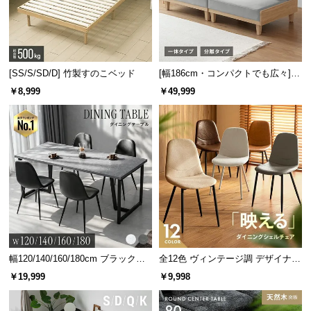
[SS/S/SD/D] 竹製すのこベッド
[幅186cm・コンパクトでも広々] 3
人掛けソファベッド リクライニン
￥8,999
￥49,999
グ 天然木フレーム 北欧
幅120/140/160/180cm ブラックフ
全12色 ヴィンテージ調 デザイナー
レーム ダイニング 大理石調 4人掛
ズシェルチェア
￥19,999
￥9,998
け