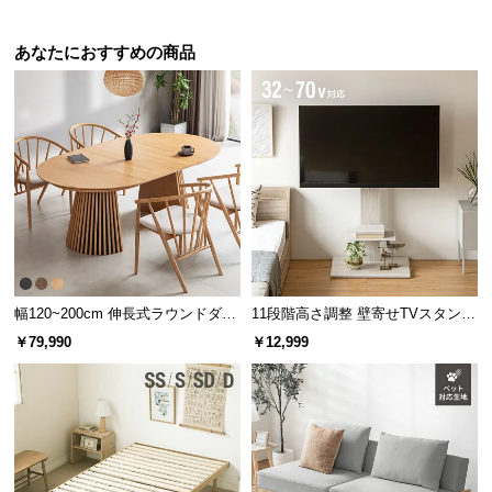
機能の損壊・部品の紛失など予期せぬトラブルに
も無償で対応。ご購入3ヶ月以内に不具合が発生し
た場合、新しくご交換させて頂きます。
あなたにおすすめの商品
幅120~200cm 伸長式ラウンドダイ
11段階高さ調整 壁寄せTVスタンド
ニングテーブル 6人掛け 天然木突
キャスター付き 上下左右角度調節
￥79,990
￥12,999
板 美しい格子デザイン
機能