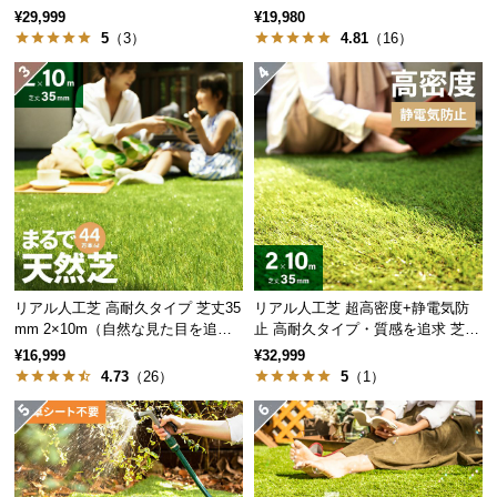
35mm 2×10m
た目追求・U字ピン付）
経
¥29,999
¥19,980
5
（3）
4.81
（16）
路
密度は約135g/㎡と一般的な防草シートと比べて厚
に
手。貫通力の高い雑草もしっかりと防ぎます。
つ
い
て
返
品・
キ
ャ
ン
リアル人工芝 高耐久タイプ 芝丈35
リアル人工芝 超高密度+静電気防
セ
mm 2×10m（自然な見た目を追
止 高耐久タイプ・質感を追求 芝丈
ル
求・U字ピン付属）
35mm 2×10m
¥16,999
¥32,999
に
4.73
（26）
5
（1）
つ
密度
約135g/㎡
い
て
一般的な防草シートとの比較