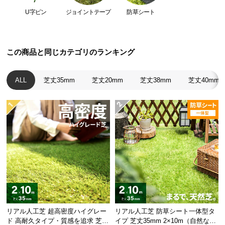
つ
U字ピン
ジョイントテープ
防草シート
劣化を防ぐUVカット加工
い
生地にはUVカット加工を施しており、紫外線による
て
破れ等の劣化を防止します。
この商品と同じカテゴリのランキング
開
梱
ALL
芝丈35mm
芝丈20mm
芝丈38mm
芝丈40mm
設
置
サ
ー
ビ
ス
に
つ
い
て
搬
リアル人工芝 超高密度ハイグレー
リアル人工芝 防草シート一体型タ
頑固な雑草も防ぐ高密度タイプ
入
ド 高耐久タイプ・質感を追求 芝丈
イプ 芝丈35mm 2×10m（自然な見