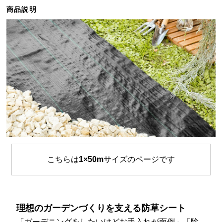
ら
商品説明
探
す
イ
ン
テ
リ
ア
テ
イ
ス
ト
こちらは
1×50m
サイズのページです
か
ら
探
す
理想のガーデンづくりを支える防草シート
「ガーデニングをしたいけどお手入れが面倒」「除