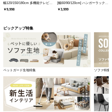
幅120/150/180cm 多機能テレビボ
[幅60/90/120cm] ハンガーラック
ード 木目/石目調 オープン収納・
スチール 4段階高さ調節 サイドフ
￥9,998
￥3,999
引き出し収納付き
ック オープンラック シンプル
ピックアップ特集
ペットガード生地特集
ソファ特集