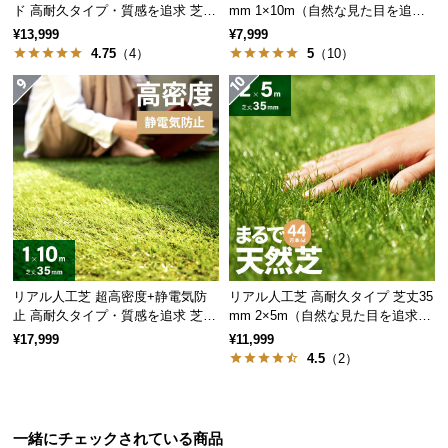
ド 高耐久タイプ・質感を追求 芝丈
mm 1×10m（自然な見た目を追
サ
35mm 1×10m
求・U字ピン付属）
¥13,999
¥7,999
ポ
4.75
（4）
5
（10）
ー
ト
お
知
ら
せ
リアル人工芝 超高密度+静電気防
リアル人工芝 高耐久タイプ 芝丈35
ブ
止 高耐久タイプ・質感を追求 芝丈
mm 2×5m（自然な見た目を追求・
ロ
35mm 1×10m
U字ピン付属）
¥17,999
¥11,999
グ
4.5
（2）
広げて敷くだけの簡単設置
企
一緒にチェックされている商品
業