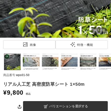
近
チ
ェ
ッ
ク
し
1
/
10
た
ア
画像
特徴・機能
イ
テ
ム
商品番号
wps01-50
特
集
リアル人工芝 高密度防草シート 1×50m
一
¥
9,800
覧
税込
バリエーションを選択する
人