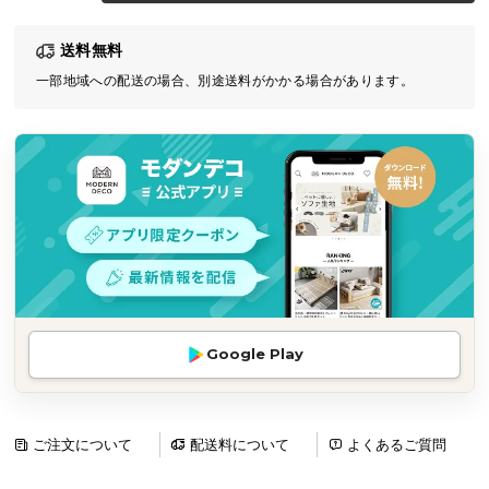
気
送料無料
ア
イ
一部地域への配送の場合、別途送料がかかる場合があります。
テ
ム
ラ
ン
キ
ン
グ
商
Google Play
品
カ
テ
ゴ
ご注文について
配送料について
よくあるご質問
リ
か