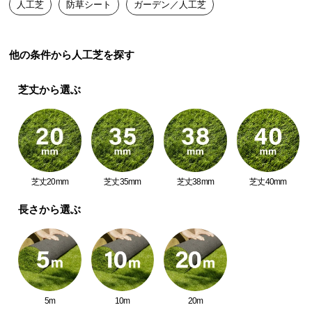
人工芝
防草シート
ガーデン／人工芝
路にも使用できます。
送
料
に
他の条件から人工芝を探す
つ
い
芝丈から選ぶ
て
人工芝下
砂利敷き
大
型
商
品
芝丈20mm
芝丈35mm
芝丈38mm
芝丈40mm
の
配
長さから選ぶ
田畑の通路
菜園ハウス
送
に
つ
い
て
5m
10m
20m