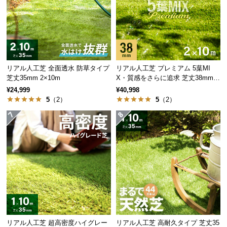
保
一般的な防草シート
当商品
証
に
つ
い
て
リアル人工芝 全面透水 防草タイプ
リアル人工芝 プレミアム 5葉MI
芝丈35mm 2×10m
X・質感をさらに追求 芝丈38mm 2
会
×10m
¥24,999
¥40,998
員
生地の密度が低いと隙
高密度な生地
により、鋭
5
（2）
5
（2）
間が広いため、貫通力
い茎を持つ雑草もしっか
規
の高い雑草には効果が
りと防ぐことができま
約
薄い。
す。
に
つ
い
て
水はけのよい平織り構造
お
シートは透水性の高い平織り構造を採用。雨が降っ
客
ても水がたまる心配はありません。
リアル人工芝 超高密度ハイグレー
リアル人工芝 高耐久タイプ 芝丈35
様