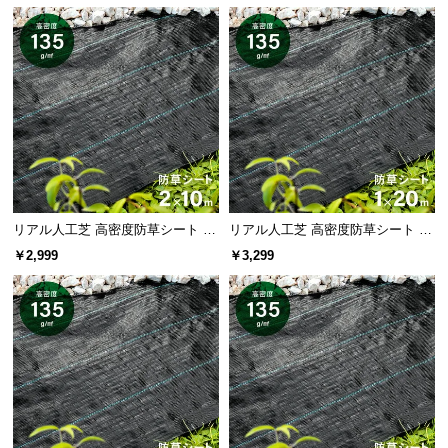
情
高価な機械も必要ナシ！シートを広げて敷くだけな
報
ので、女性でも簡単です。
©
M
O
D
E
R
N
D
リアル人工芝 高密度防草シート 2×
リアル人工芝 高密度防草シート 1×
E
10m
20m
￥2,999
￥3,299
C
O
C
o.,
L
t
敷きたい場所に合わせて自由にカット
d.
A