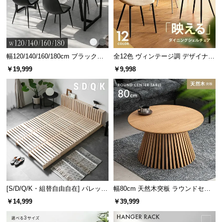
情
報
©
M
O
幅120/140/160/180cm ブラックフ
全12色 ヴィンテージ調 デザイナー
D
レーム ダイニング 大理石調 4人掛
ズシェルチェア
￥19,999
￥9,998
け
E
R
N
D
E
C
O
C
o.,
L
[S/D/Q/K・組替自由自在] パレット
幅80cm 天然木突板 ラウンドセン
t
ベッド 8/12/16枚セット
ターテーブル 美しい格子デザイン
d.
￥14,999
￥39,999
A