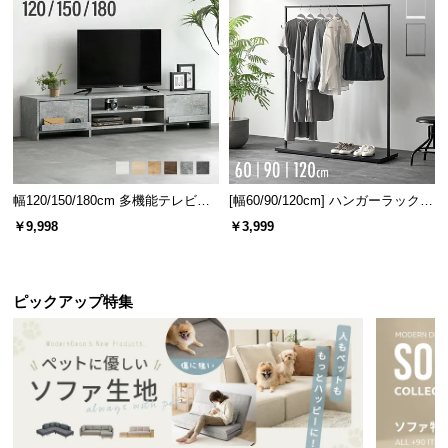
l
l
幅120/150/180cm 多機能テレビボ
[幅60/90/120cm] ハンガーラック
ード 木目/石目調 オープン収納・
スチール 4段階高さ調節 サイドフ
￥9,998
￥3,999
引き出し収納付き
ック オープンラック シンプル
ピックアップ特集