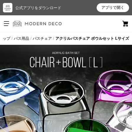
アプリで開く
公式アプリをダウンロード
ログイン
新規会員登録
トップ
バス用品
バスチェア
アクリルバスチェア ボウルセット Lサイズ
お
気
に
入
り
ア
イ
テ
ム
最