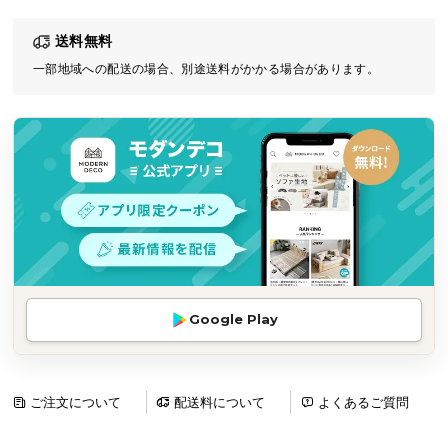
気
送料無料
ア
イ
一部地域への配送の場合、別途送料がかかる場合があります。
テ
ム
ラ
ン
キ
ン
グ
商
Google Play
品
カ
テ
ゴ
ご注文について
配送料について
よくあるご質問
リ
か