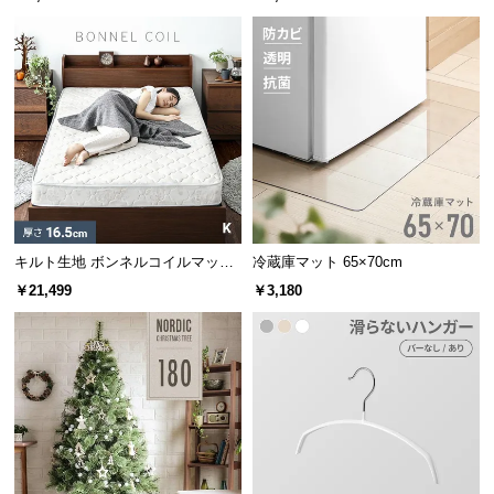
つ
い
て
開
梱
設
置
サ
ー
キルト生地 ボンネルコイルマット
冷蔵庫マット 65×70cm
ビ
レス K
￥21,499
￥3,180
ス
に
つ
い
て
搬
入