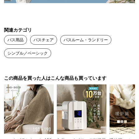
送
料
に
つ
関連カテゴリ
い
バス用品
バスチェア
バスルーム・ランドリー
て
シンプル／ベーシック
大
型
商
品
この商品を買った人はこんな商品も買っています
の
配
送
に
つ
い
て