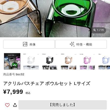
近
チ
ェ
ッ
ク
し
1
/
19
た
ア
画像
特徴・機能
イ
テ
ム
商品番号
bsc02
特
集
アクリルバスチェア ボウルセット Lサイズ
一
¥
7,999
覧
税込
【完売しました】
人