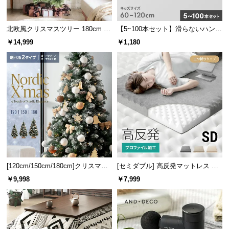
経
路
北欧風クリスマスツリー 180cm オ
【5~100本セット】滑らないハンガ
に
ーナメントセット
ー キッズサイズ
つ
￥14,999
￥1,180
い
て
返
品・
キ
ャ
ン
セ
ル
[120cm/150cm/180cm]クリスマス
[セミダブル] 高反発マットレス 体
に
ツリー オーナメント付
圧分散プロファイル加工 厚さ10cm
￥9,998
￥7,999
つ
三つ折り
い
て