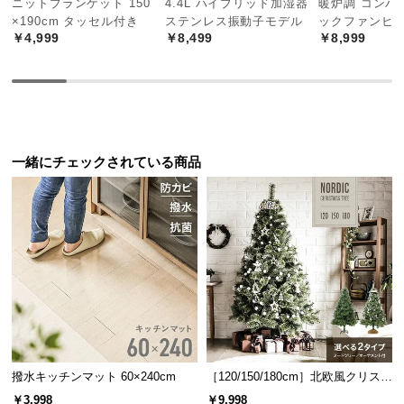
ニットブランケット 150
4.4L ハイブリッド加湿器
暖炉調 コンパ
中
×190cm タッセル付き
ステンレス振動子モデル
ックファンヒ
型
￥4,999
￥8,499
￥8,999
商
品
の
配
送
に
一緒にチェックされている商品
つ
い
て
小
型
商
品
の
配
撥水キッチンマット 60×240cm
［120/150/180cm］北欧風クリスマ
送
スツリー オーナメントセット
￥3,998
￥9,998
に