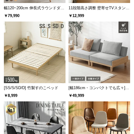
サ
幅120~200cm 伸長式ラウンドダイ
11段階高さ調整 壁寄せTVスタンド
ポ
ニングテーブル 6人掛け 天然木突
キャスター付き 上下左右角度調節
￥79,990
￥12,999
板 美しい格子デザイン
機能
ー
ト
お
知
ら
せ
[SS/S/SD/D] 竹製すのこベッド
[幅186cm・コンパクトでも広々] 3
ブ
人掛けソファベッド リクライニン
￥8,999
￥49,999
ロ
グ 天然木フレーム 北欧
グ
企
業