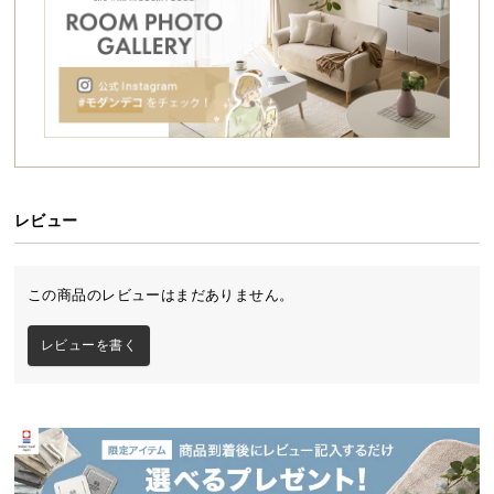
シ
ョ
ッ
ピ
ン
グ
ガ
イ
ド
レビュー
お
支
この商品のレビューはまだありません。
払
い
レビューを書く
に
つ
い
て
配