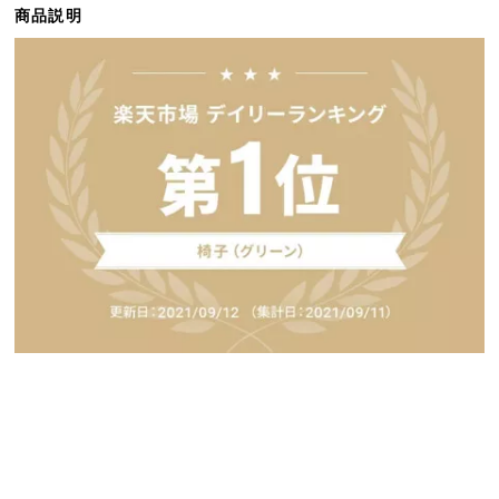
商品説明
ら
探
す
イ
ン
テ
リ
ア
テ
イ
ス
ト
か
ら
探
す