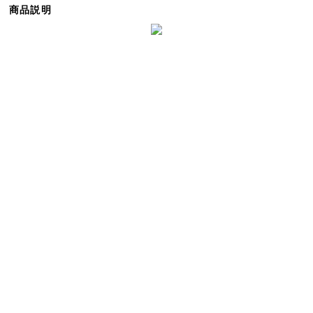
商品説明
ら
探
す
イ
ン
テ
リ
ア
テ
イ
ス
ト
か
ら
探
す