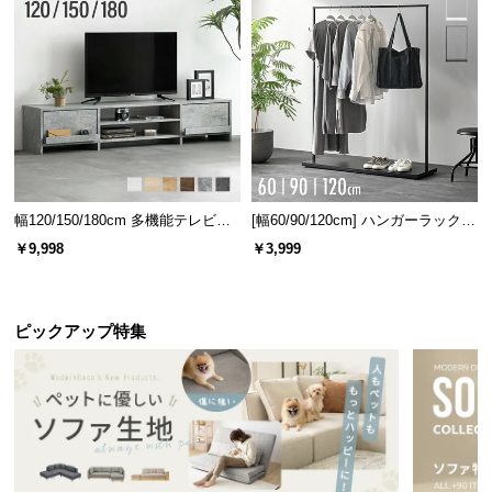
l
l
幅120/150/180cm 多機能テレビボ
[幅60/90/120cm] ハンガーラック
ード 木目/石目調 オープン収納・
スチール 4段階高さ調節 サイドフ
￥9,998
￥3,999
引き出し収納付き
ック オープンラック シンプル
ピックアップ特集