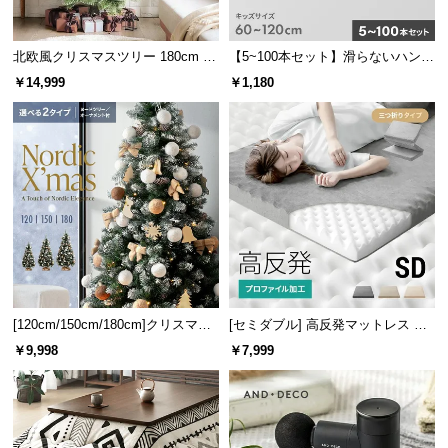
経
路
北欧風クリスマスツリー 180cm オ
【5~100本セット】滑らないハンガ
に
ーナメントセット
ー キッズサイズ
つ
￥14,999
￥1,180
い
て
返
品・
キ
ャ
ン
セ
ル
[120cm/150cm/180cm]クリスマス
[セミダブル] 高反発マットレス 体
に
ツリー オーナメント付
圧分散プロファイル加工 厚さ10cm
￥9,998
￥7,999
つ
三つ折り
い
て