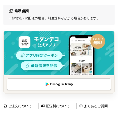
気
送料無料
ア
イ
一部地域への配送の場合、別途送料がかかる場合があります。
テ
ム
ラ
ン
キ
ン
グ
商
Google Play
品
カ
テ
ゴ
ご注文について
配送料について
よくあるご質問
リ
か