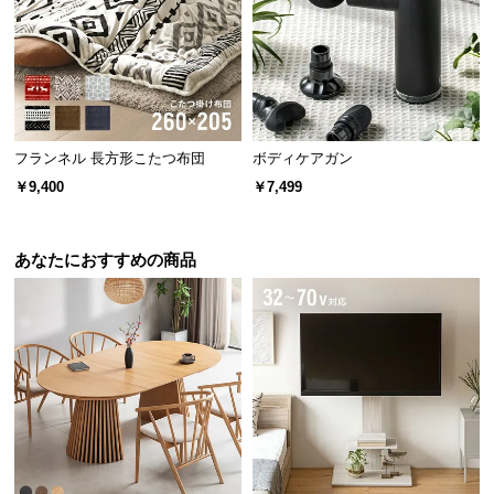
保
証
に
つ
い
て
フランネル 長方形こたつ布団
ボディケアガン
会
￥9,400
￥7,499
員
規
約
あなたにおすすめの商品
に
つ
い
て
お
客
様