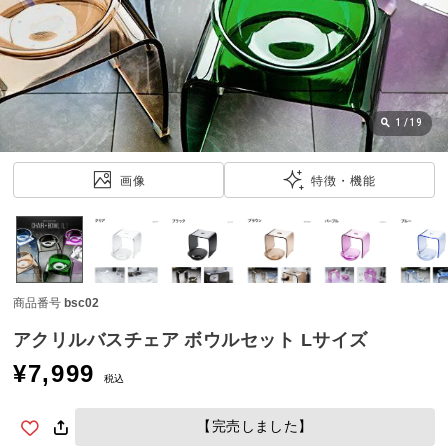
近
チ
ェ
ッ
ク
し
1
/
19
た
ア
画像
特徴・機能
イ
テ
ム
商品番号
bsc02
特
集
アクリルバスチェア ボウルセット Lサイズ
一
¥
7,999
覧
税込
【完売しました】
人