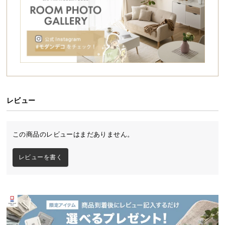
シ
ョ
ッ
ピ
ン
グ
ガ
イ
ド
レビュー
お
支
この商品のレビューはまだありません。
払
い
レビューを書く
に
つ
い
て
配