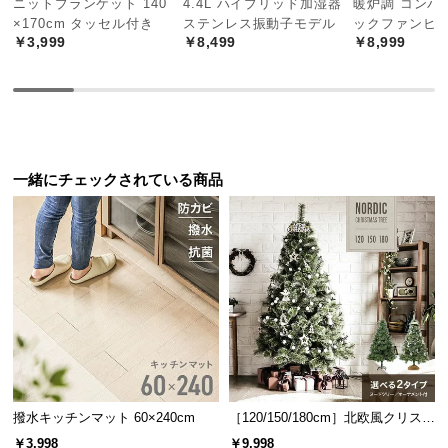
ニットブランケット 140
4.4L ハイブリッド加湿器
暖炉調 コンパ
中
×170cm タッセル付き
ステンレス振動子モデル
ックファンヒ
型
￥3,999
￥8,499
￥8,999
商
品
の
配
送
に
一緒にチェックされている商品
つ
い
て
小
型
商
品
の
配
撥水キッチンマット 60×240cm
［120/150/180cm］北欧風クリスマ
送
スツリー オーナメントセット
￥3,998
￥9,998
に