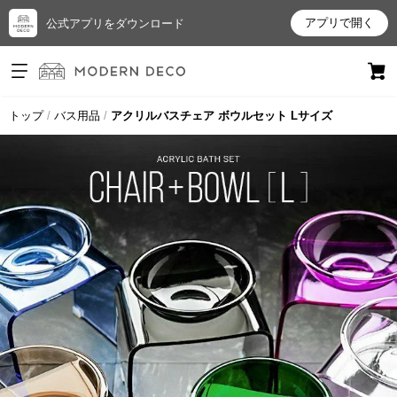
アプリで開く
公式アプリをダウンロード
ログイン
新規会員登録
トップ
バス用品
アクリルバスチェア ボウルセット Lサイズ
お
気
に
入
り
ア
イ
テ
ム
最