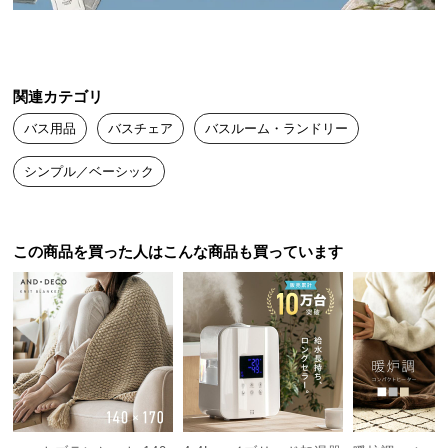
送
料
に
つ
関連カテゴリ
い
バス用品
バスチェア
バスルーム・ランドリー
て
シンプル／ベーシック
大
型
商
品
この商品を買った人はこんな商品も買っています
の
配
送
に
つ
い
て