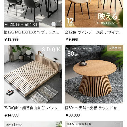
情
報
©
M
O
幅120/140/160/180cm ブラックフ
全12色 ヴィンテージ調 デザイナー
D
レーム ダイニング 大理石調 4人掛
ズシェルチェア
￥19,999
￥9,998
け
E
R
N
D
E
C
O
C
o.,
L
[S/D/Q/K・組替自由自在] パレット
幅80cm 天然木突板 ラウンドセン
t
ベッド 8/12/16枚セット
ターテーブル 美しい格子デザイン
d.
￥14,999
￥39,999
A