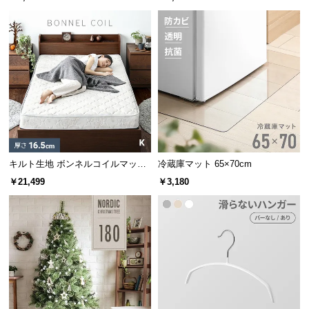
つ
い
て
開
梱
設
置
サ
ー
キルト生地 ボンネルコイルマット
冷蔵庫マット 65×70cm
ビ
レス K
￥21,499
￥3,180
ス
に
つ
い
て
搬
入