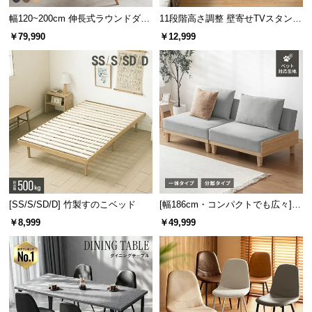
サ
幅120~200cm 伸長式ラウンドダイ
11段階高さ調整 壁寄せTVスタンド
ポ
ニングテーブル 6人掛け 天然木突
キャスター付き 上下左右角度調節
￥79,990
￥12,999
板 美しい格子デザイン
機能
ー
ト
お
知
ら
せ
[SS/S/SD/D] 竹製すのこベッド
[幅186cm・コンパクトでも広々] 3
ブ
人掛けソファベッド リクライニン
￥8,999
￥49,999
ロ
グ 天然木フレーム 北欧
グ
企
業