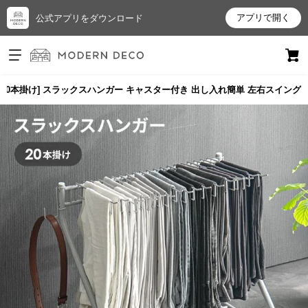
アプリで開く
公式アプリをダウンロード
ログイン
新規会員登録
20本掛け] スラックスハンガー キャスター付き 出し入れ簡単 左右スイング
お
気
に
入
り
ア
イ
テ
ム
最