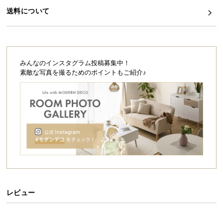
シ
送料について
ョ
ッ
ピ
ン
グ
みんなのインスタグラム投稿募集中！
ガ
素敵な写真を撮るためのポイントもご紹介♪
イ
ド
お
支
払
い
に
つ
い
レビュー
て
配