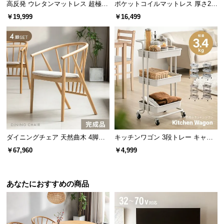
高反発 ウレタンマットレス 超極厚
ポケットコイルマットレス 厚さ20
経
20cm 三つ折りタイプ [SD]
cm D
￥19,999
￥16,499
路
に
つ
い
て
返
品・
キ
ャ
ン
ダイニングチェア 天然曲木 4脚セ
キッチンワゴン 3段トレー キャス
セ
ット
ター付きタイプ
￥67,960
￥4,999
ル
に
つ
あなたにおすすめの商品
い
て