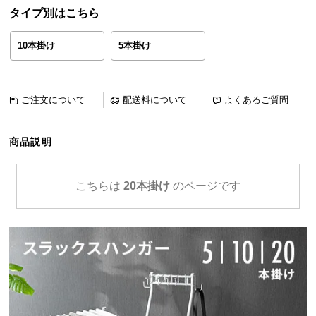
ら
タイプ別はこちら
探
す
10本掛け
5本掛け
イ
ご注文について
配送料について
よくあるご質問
ン
テ
商品説明
リ
ア
テ
こちらは
20本掛け
のページです
イ
ス
ト
か
ら
探
す