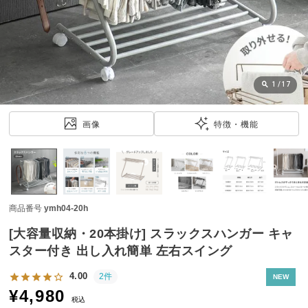
近
チ
ェ
ッ
ク
し
1
/
17
た
ア
画像
特徴・機能
イ
テ
ム
商品番号
ymh04-20h
特
集
[大容量収納・20本掛け] スラックスハンガー キャ
一
スター付き 出し入れ簡単 左右スイング
覧
4.00
2件
NEW
¥
4,980
税込
人