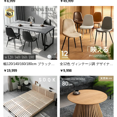
￥8,999
￥49,999
グ 天然木フレーム 北欧
サ
ポ
ー
ト
お
知
ら
せ
幅120/140/160/180cm ブラックフ
全12色 ヴィンテージ調 デザイナー
レーム ダイニング 大理石調 4人掛
ズシェルチェア
￥19,999
￥9,998
け
ブ
ロ
グ
企
業