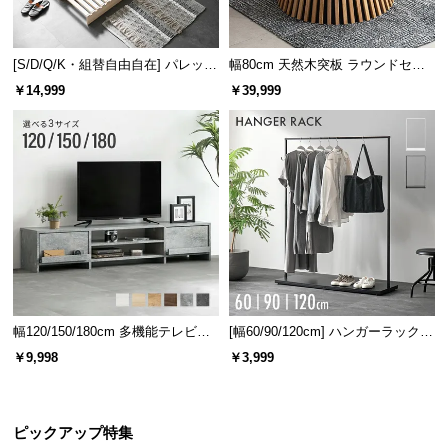
情
報
©
[S/D/Q/K・組替自由自在] パレット
幅80cm 天然木突板 ラウンドセン
ベッド 8/12/16枚セット
ターテーブル 美しい格子デザイン
M
￥14,999
￥39,999
O
D
E
R
N
D
E
C
O
C
幅120/150/180cm 多機能テレビボ
[幅60/90/120cm] ハンガーラック
o.,
ード 木目/石目調 オープン収納・
スチール 4段階高さ調節 サイドフ
￥9,998
￥3,999
L
引き出し収納付き
ック オープンラック シンプル
t
d.
A
ピックアップ特集