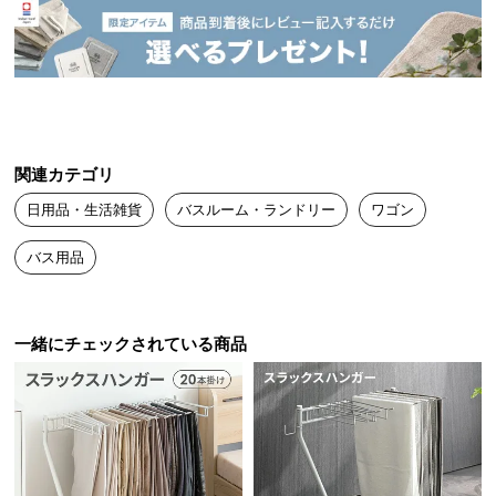
送
料
に
つ
い
て
関連カテゴリ
大
日用品・生活雑貨
バスルーム・ランドリー
ワゴン
型
商
バス用品
品
の
配
一緒にチェックされている商品
送
に
つ
い
て