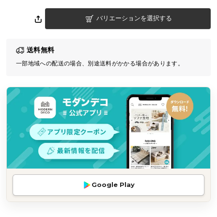
気
バリエーションを選択する
ア
イ
テ
送料無料
ム
一部地域への配送の場合、別途送料がかかる場合があります。
ラ
ン
キ
ン
グ
商
品
カ
テ
Google Play
ゴ
リ
か