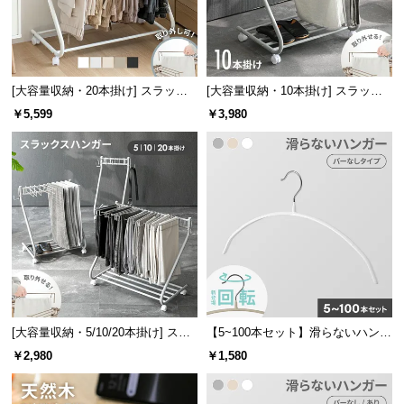
中
型
商
品
の
[大容量収納・20本掛け] スラック
[大容量収納・10本掛け] スラック
スハンガー キャスター付き 出し入
スハンガー キャスター付き 出し入
配
￥5,599
￥3,980
れ簡単 棚なしタイプ
れ簡単 左右スイング
送
に
つ
い
て
小
型
商
品
[大容量収納・5/10/20本掛け] スラ
【5~100本セット】滑らないハンガ
の
ックスハンガー キャスター付き 出
ー
￥2,980
￥1,580
配
し入れ簡単 左右スイング
送
に