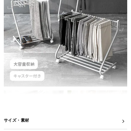
イ
ン
テ
リ
ア
コ
ー
デ
ィ
ネ
ー
ト
か
ら
探
す
サイズ・素材