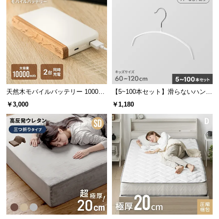
つ
い
て
開
梱
設
置
天然木モバイルバッテリー 10000m
【5~100本セット】滑らないハンガ
サ
Ah USB-C/USB-A 2台同時充電対応
ー キッズサイズ
￥3,000
￥1,180
ー
ビ
ス
に
つ
い
て
搬
入