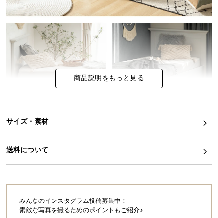
イ
ン
テ
リ
ア
コ
商品説明をもっと見る
ー
デ
ィ
ネ
サイズ・素材
ー
ト
送料について
か
ら
探
す
みんなのインスタグラム投稿募集中！
素敵な写真を撮るためのポイントもご紹介♪