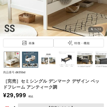
近
チ
ェ
ッ
ク
し
1
/
12
た
ア
画像
特徴・機能
イ
テ
ム
商品番号
dk55bd
特
集
［完売］セミシングル デンマーク デザイン ベッ
一
ドフレーム アンティーク調
覧
¥
29,999
税込
人