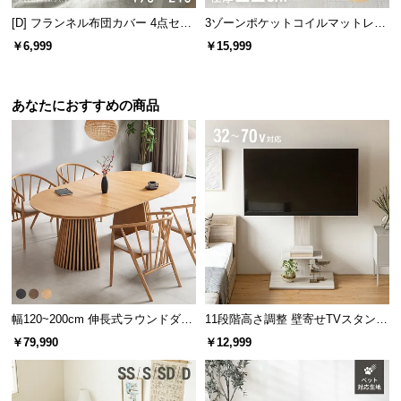
[D] フランネル布団カバー 4点セッ
3ゾーンポケットコイルマットレス
お部屋のスペースを広く確保できるセミシングルサ
ト
厚さ22cm SD ブラック
￥6,999
￥15,999
イズ。気軽にレイアウトを変えられます。
あなたにおすすめの商品
幅120~200cm 伸長式ラウンドダイ
11段階高さ調整 壁寄せTVスタンド
横幅
奥行き
高さ
ニングテーブル 6人掛け 天然木突
キャスター付き 上下左右角度調節
￥79,990
￥12,999
板 美しい格子デザイン
機能
約108.6㎝
約210.8㎝
約100㎝