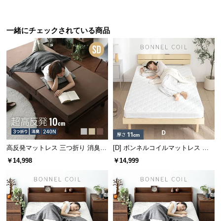
サ
ポ
一緒にチェックされている商品
ー
幅65cm
幅99cm
幅147cm
幅99cm
ト
デンマー
デンマー
デンマー
デンマー
¥10,99
¥26,99
¥26,99
¥19,99
8
9
9
9
ク デザイ
ク デザイ
ク デザイ
ク デザイ
ン ワーク
ン マルチ
ン マルチ
ン マルチ
デスク
キャビネ
チェスト
チェスト
お
ット
知
ら
せ
デンマーク家具シリーズをもっと見る
高反発マットレス 三つ折り 消臭
[D] ボンネルコイルマットレス 厚
ブ
高密度ハード 厚さ10cm SD
さ11cm
￥14,998
￥14,999
ロ
グ
企
アクセントをつけるモールディング装飾
業