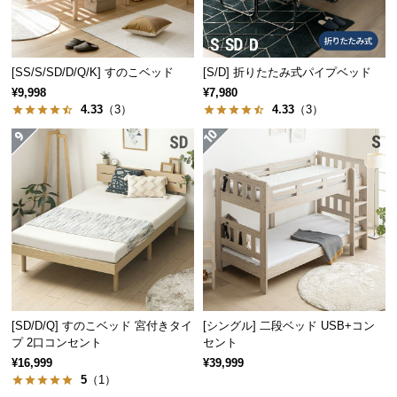
保
証
に
つ
[SS/S/SD/D/Q/K] すのこベッド
[S/D] 折りたたみ式パイプベッド
い
¥9,998
¥7,980
て
4.33
（3）
4.33
（3）
会
員
デンマーク家具シリーズのラインナッ
規
プ
約
に
つ
い
て
幅118cm
幅99cm
幅110cm
幅120cm
幅130cm
デンマー
デンマー
デンマー
デンマー
デンマー
¥19,99
¥10,99
¥14,99
¥19,99
¥17,99
8
9
9
8
9
ク デザイ
ク デザイ
クデザイ
ク デザイ
ク デザイ
[SD/D/Q] すのこベッド 宮付きタイ
[シングル] 二段ベッド USB+コン
ン テレビ
ン センタ
ン ワーク
ン ワーク
ン ワーク
プ 2口コンセント
セント
お
ボード
ーテーブ
デスク
デスク
デスク
¥16,999
¥39,999
客
ル
5
（1）
様