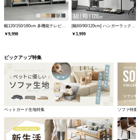
フレームの内寸
横幅
奥行き
幅120/150/180cm 多機能テレビボ
[幅60/90/120cm] ハンガーラック
ード 木目/石目調 オープン収納・
スチール 4段階高さ調節 サイドフ
￥9,998
￥3,999
約91㎝
約201㎝
引き出し収納付き
ック オープンラック シンプル
ピックアップ特集
こだわりの背面化粧仕上げ
ヘッドボード背面も同一の板材で仕上げています。
どこから見ても美しく、お部屋の雰囲気を損ねませ
ん。
ペットガード生地特集
ソファ特集