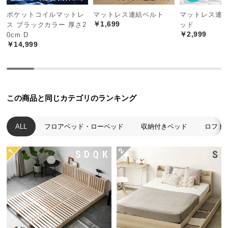
中
ポケットコイルマットレ
マットレス連結ベルト
マットレス連
型
￥1,699
ス ブラックカラー 厚さ2
ッド
商
￥2,999
0cm D
品
￥14,999
の
配
送
に
つ
この商品と同じカテゴリのランキング
い
て
ALL
フロアベッド・ローベッド
収納付きベッド
ロフト
小
型
商
品
の
配
送
に