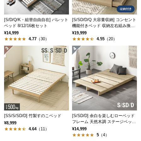
つ
い
[S/D/Q/K・組替自由自在] パレット
[S/SD/D/Q 大容量収納] コンセント
て
ベッド 8/12/16枚セット
機能付きベッド 収納左右組み換え
可能
¥14,999
¥19,999
開
4.77
（30）
4.55
（20）
梱
設
置
伝統と信頼のデンマークデザイン
サ
ー
ビ
家具づくりの長い歴史を持つデンマーク。家具の本
ス
場にて丁寧に作り上げられたこだわりの一台です。
に
つ
い
[SS/S/SD/D] 竹製すのこベッド
[S/SD/D] 余白を楽しむローベッド
て
フレーム 天然木調 ステージベッド
¥8,999
ロボット掃除機対応
4.64
（11）
¥14,999
搬
5
（4）
入