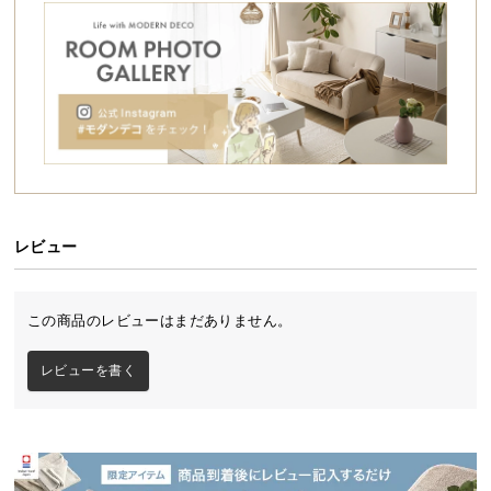
シ
ョ
ッ
ピ
ン
グ
ガ
イ
ド
レビュー
お
支
気品を漂わせる北欧モダンベッド
払
この商品のレビューはまだありません。
い
モールディングをあしらったデザインが上品さを醸
に
し出す北欧テイストのベッド。ヘッドボードは背も
レビューを書く
たれとしても使え、リラックスできる体勢で過ごせ
つ
ます。省スペースな設計でお部屋のレイアウトの幅
い
が広がります。
て
配