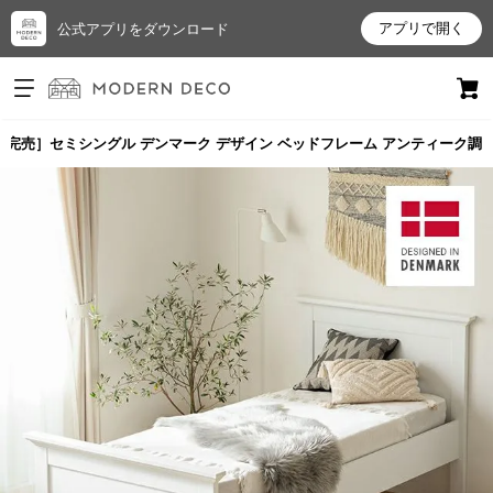
アプリで開く
公式アプリをダウンロード
ログイン
新規会員登録
［完売］セミシングル デンマーク デザイン ベッドフレーム アンティーク調
お
気
に
入
り
ア
イ
テ
ム
最