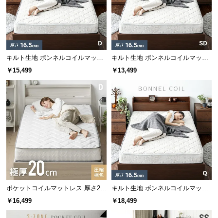
情
報
ヘッドとフットボード部分のモールディング装飾が
©
アクセントをつけ、クラシック調やアンティーク調
M
のお部屋に仕上げます。
O
キルト生地 ボンネルコイルマット
キルト生地 ボンネルコイルマット
D
レス D
レス SD
￥15,499
￥13,499
E
R
N
D
E
C
O
C
o.,
L
t
ポケットコイルマットレス 厚さ20
キルト生地 ボンネルコイルマット
cm D
レス Q
d.
￥16,499
￥18,499
A
ゆったり寛げるハイタイプのヘッドボード