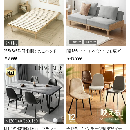
風通しの良いすのこ板
通気性に優れたすのこ板は湿気やカビ対策に最適。
オールシーズンを通して快適な睡眠をサポートしま
す。
[SS/S/SD/D] 竹製すのこベッド
[幅186cm・コンパクトでも広々] 3
人掛けソファベッド リクライニン
￥8,999
￥49,999
グ 天然木フレーム 北欧
幅120/140/160/180cm ブラックフ
全12色 ヴィンテージ調 デザイナー