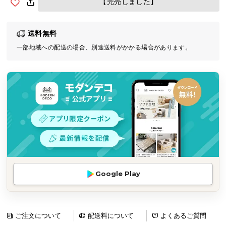
【完売しました】
気
ア
送料無料
イ
テ
一部地域への配送の場合、別途送料がかかる場合があります。
ム
ラ
ン
キ
ン
グ
商
品
Google Play
カ
テ
ゴ
リ
ご注文について
配送料について
よくあるご質問
か