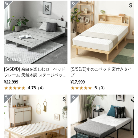
経
路
に
つ
い
て
返
品・
シリーズで揃えてトータ
キ
[S/SD/D] 余白を楽しむローベッド
[S/SD/D]すのこベッド 宮付きタイ
フレーム 天然木調 ステージベッド
プ
ャ
ルコーデ
2口コンセントタイプ
¥22,999
¥17,999
ン
4.75
（4）
5
（9）
セ
同シリーズの家具で揃えることで空間に統一性
ル
が生まれ、すっきりとまとまった印象のお部屋
に
になります。
つ
い
て