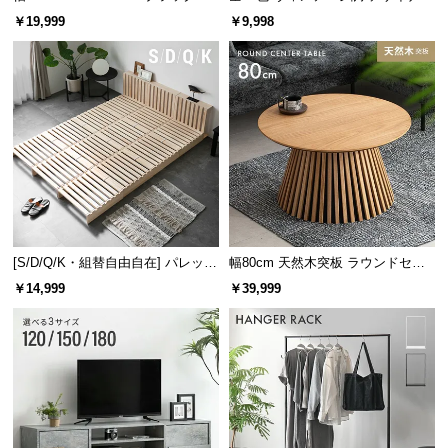
レーム ダイニング 大理石調 4人掛
ズシェルチェア
￥19,999
￥9,998
け
安定感のあるドロップマット構造
フレーム内部にマットレスを落とし込む構造なの
で、マットレスがズレにくく安定感のある寝心地で
す。
[S/D/Q/K・組替自由自在] パレット
幅80cm 天然木突板 ラウンドセン
ベッド 8/12/16枚セット
ターテーブル 美しい格子デザイン
￥14,999
￥39,999