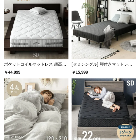
l
l
高さのあるヘッドボードは、読書やテレビを見ると
きに楽な姿勢でゆったりと寛ぐことができます。
ポケットコイルマットレス 超高密
[セミシングル] 脚付きマットレス
度3ゾーン 硬め 厚さ24cm SD
極厚20cm ボンネルコイル
￥44,999
￥15,999
省スペースで置けるセミシングルサイズ