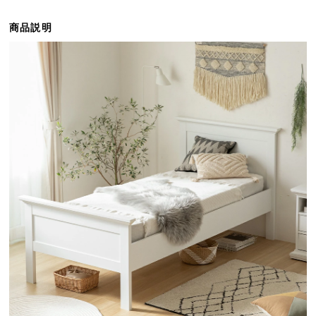
ら
探
商品説明
す
イ
ン
テ
リ
ア
テ
イ
ス
ト
か
ら
探
す