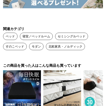
送
デンマーク生まれの本格北欧デザイン
料
に
つ
デンマークの人気インテリアメーカーによるプロダ
い
クトデザイン。本物の北欧デザインをお届けしま
関連カテゴリ
す。
て
ベッド
寝室／ベッドルーム
セミシングルベッド
大
すのこベッド
モダン
北欧家具・ノルディック
型
商
品
の
この商品を買った人はこんな商品も買っています
配
送
に
つ
い
て