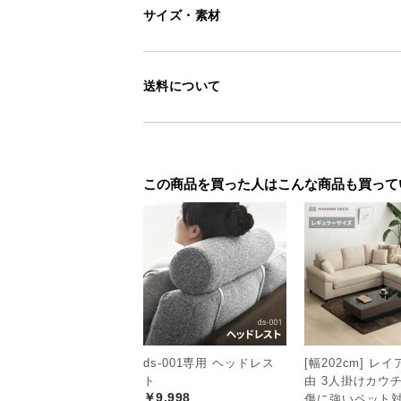
サイズ・素材
送料について
この商品を買った人はこんな商品も買って
安らぎで満たされ
ds-001専用 ヘッドレス
[幅202cm] レ
ト
由 3人掛けカウ
全体を木目調で仕上げたシックな一
￥9,998
傷に強いペット