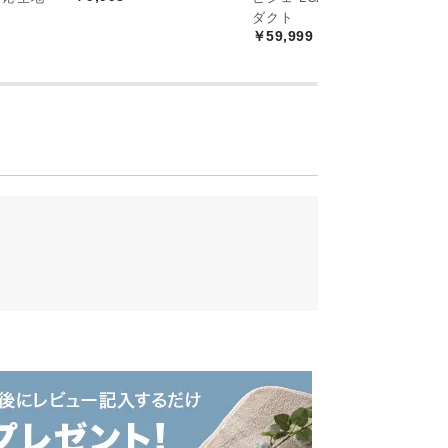
る快適な広さです。通気性に優れたすのこ
￥
ダクト
な眠りをサポートします。
￥59,999
の本格北欧デザイン
ーによるプロダクトデザイン。本物の北欧