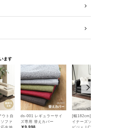
います
るウッド調ベッド
イアウト自
ds-001 レギュラーサイ
[幅182cm] 3人掛けデザ
[
チソファ
ズ専用 替えカバー
イナーズソファ ル・コル
ザ
台。開放的なワイドダブルサイズのベッド
￥9,998
対応生地
ビジェ LC2 名作 リプロ
ソ