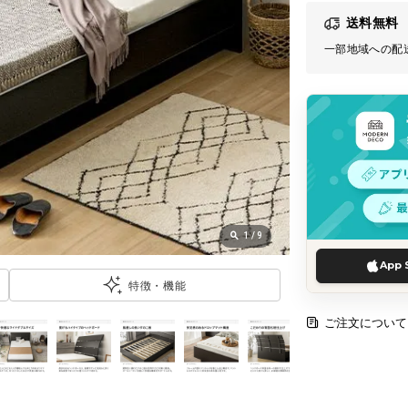
送料無料
一部地域への配
1
/
9
App 
特徴・機能
ご注文について