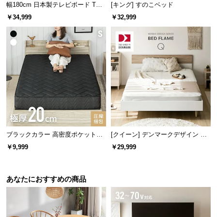
幅180cm 日本製テレビボード TOT-
[キング] すのこベッド
007
￥34,999
￥32,999
すっきり見せるスライド扉収納
宮台には収納扉を取り付けました。スライド扉で場
所をとらず、ベッド回りの小物類もすっきり片付き
ます。
ブラックカラー 高密度ポケットコ
[クイーン] デンマークデザイン ベ
イルマットレス S
ッドフレーム 木目調
￥9,999
￥29,999
あなたにおすすめの商品