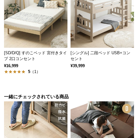
サ
床面には防湿強化シートを取り付けました。冷気や
ポ
湿気を防ぎ、快適な寝心地になるよう仕上げまし
ー
た。
ト
お
[SD/D/Q] すのこベッド 宮付きタイ
[シングル] 二段ベッド USB+コン
知
プ 2口コンセント
セント
ら
¥16,999
¥39,999
せ
5
（1）
ブ
一緒にチェックされている商品
ロ
グ
※シートの色は写真と異なる場合があります。
企
業