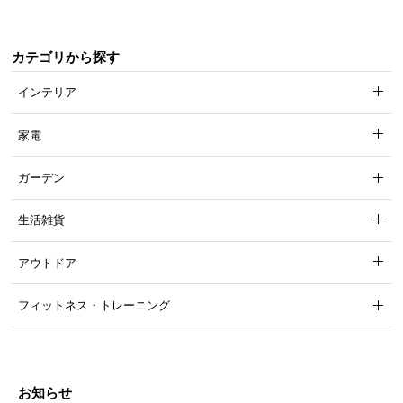
機能の損壊・部品の紛失など予期せぬトラブルに
も無償で対応。 ご購入1年以内に不具合が発生し
た場合、新しくご交換させて頂きます。
カテゴリから探す
インテリア
家電
ガーデン
生活雑貨
アウトドア
フィットネス・トレーニング
お知らせ