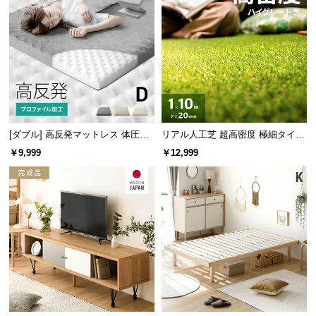
l
引き出しは組み立て時に、左右どちらからでも設
l
置が可能です。
やさしく照らす間接照明
[ダブル] 高反発マットレス 体圧分
リアル人工芝 超高密度 極細タイプ
散プロファイル加工 厚さ10cm 三
芝丈20mm 1×10m
￥9,999
￥12,999
ヘッドボードの中央には照明付き。就寝前の読書時
つ折り
などリラックスタイムをやさしく照らします。