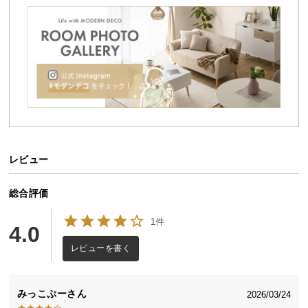
シ
ョ
ッ
ピ
ン
グ
ガ
イ
本い草の香りが爽やかな多機能畳ベッド
ド
天然い草の香りが心地よく広がる畳ベッド。棚照明
レビュー
お
や引出しなど機能面も充実しています。安心の日本
製なので長くご愛用いただける一台です。
支
払
総合評価
い
1件
に
4.0
日本製の確かな品質
つ
レビューを書く
い
て
日本国内生産だからこそ実現できたクオリティ。安
みっこぷー
2026/03/24
心・安全な製品をお届けできるよう、徹底した品質
配