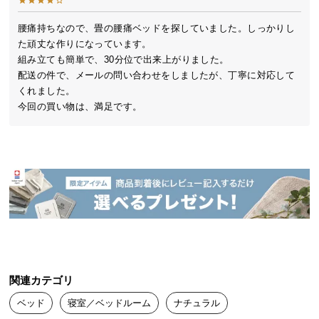
管理のもと、熟練の職人たちが心を込めて製造して
送
います。
料
腰痛持ちなので、畳の腰痛ベッドを探していました。しっかりし
た頑丈な作りになっています。

に
組み立ても簡単で、30分位で出来上がりました。

つ
配送の件で、メールの問い合わせをしましたが、丁寧に対応して
い
くれました。

て
今回の買い物は、満足です。
大
型
商
品
の
配
送
製造国
日本
に
つ
い
関連カテゴリ
て
ベッド
寝室／ベッドルーム
ナチュラル
天然のい草が香る畳ベッド