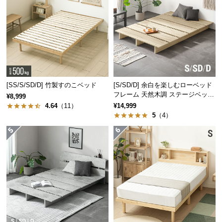
経
路
ベッドの中材には。断熱と防音性に優れた素材を使
に
用。夏は涼しく冬は温かいベッドに適した仕様で
つ
す。
い
て
[SS/S/SD/D] 竹製すのこベッド
[S/SD/D] 余白を楽しむローベッド
返
フレーム 天然木調 ステージベッド
¥8,999
品・
ロボット掃除機対応
4.64
（11）
¥14,999
キ
5
（4）
ャ
ン
セ
ル
に
つ
い
て
畳は取り外しができて衛生的