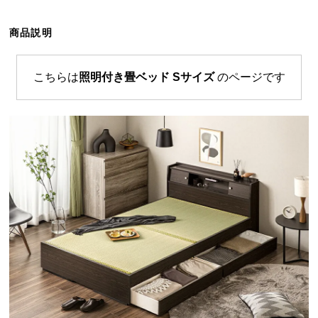
ら
探
商品説明
す
こちらは
照明付き畳ベッド Sサイズ
のページです
イ
ン
テ
リ
ア
テ
イ
ス
ト
か
ら
探
す