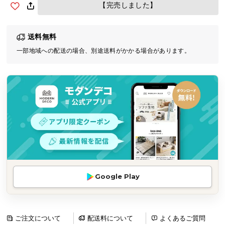
【完売しました】
気
ア
イ
送料無料
テ
一部地域への配送の場合、別途送料がかかる場合があります。
ム
ラ
ン
キ
ン
グ
商
品
カ
Google Play
テ
ゴ
リ
ご注文について
配送料について
よくあるご質問
か