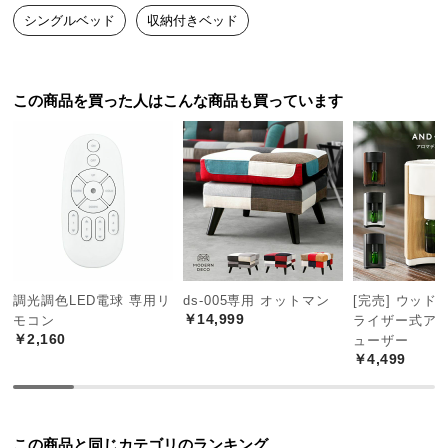
中
シングルベッド
収納付きベッド
型
い草の自然な色彩や心地よい香りに癒される畳ベッ
商
ド。お部屋にさりげなく和を取り入れることができ
品
ます。
の
この商品を買った人はこんな商品も買っています
配
送
に
つ
い
て
小
調光調色LED電球 専用リ
ds-005専用 オットマン
[完売] ウッド
型
￥14,999
モコン
ライザー式ア
商
￥2,160
ューザー
品
￥4,499
の
配
送
美しい木目調のデザイン
この商品と同じカテゴリのランキング
に