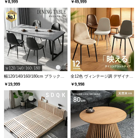
￥8,999
￥49,999
グ 天然木フレーム 北欧
幅120/140/160/180cm ブラックフ
全12色 ヴィンテージ調 デザイナー
レーム ダイニング 大理石調 4人掛
ズシェルチェア
￥19,999
￥9,998
け
商品サイズ
※単位は「センチメートル」になります