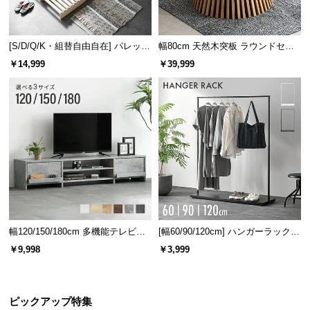
[S/D/Q/K・組替自由自在] パレット
幅80cm 天然木突板 ラウンドセン
ベッド 8/12/16枚セット
ターテーブル 美しい格子デザイン
￥14,999
￥39,999
横幅
奥行き
高さ
約101㎝
約215㎝
約72㎝
幅120/150/180cm 多機能テレビボ
[幅60/90/120cm] ハンガーラック
ード 木目/石目調 オープン収納・
スチール 4段階高さ調節 サイドフ
￥9,998
￥3,999
引き出し収納付き
ック オープンラック シンプル
ピックアップ特集
充実のアフターサービス