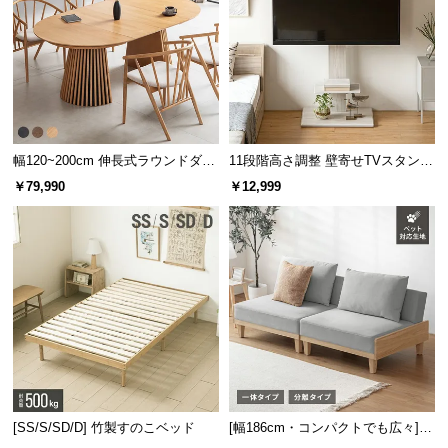
カラーバリエーション
幅120~200cm 伸長式ラウンドダイ
11段階高さ調整 壁寄せTVスタンド
ニングテーブル 6人掛け 天然木突
キャスター付き 上下左右角度調節
￥79,990
￥12,999
板 美しい格子デザイン
機能
ライトブラウン
LIGHT BROWN
[SS/S/SD/D] 竹製すのこベッド
[幅186cm・コンパクトでも広々] 3
人掛けソファベッド リクライニン