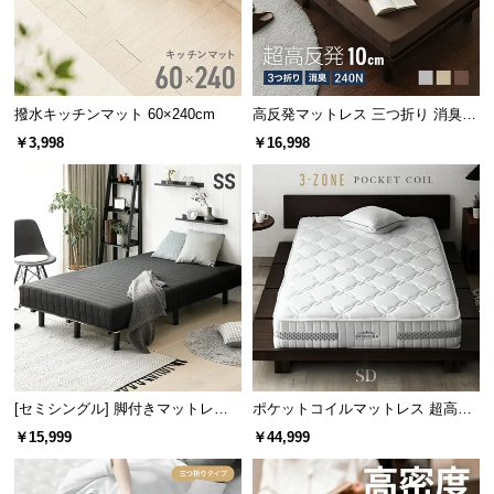
情
大容量のベッド下収納
報
©
ベッド下は2つに分かれた引き出し収納付き。ワンル
M
ームや収納の少ないお部屋にもおすすめです。
撥水キッチンマット 60×240cm
高反発マットレス 三つ折り 消臭
O
高密度ハード 厚さ10cm D
￥3,998
￥16,998
D
E
R
N
D
E
C
O
C
o.,
L
[セミシングル] 脚付きマットレス
ポケットコイルマットレス 超高密
t
極厚20cm ボンネルコイル
度3ゾーン 硬め 厚さ24cm SD
引き出し
2杯
￥15,999
￥44,999
d.
A