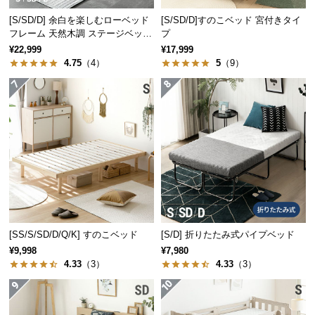
保
証
[S/SD/D] 余白を楽しむローベッド
[S/SD/D]すのこベッド 宮付きタイ
フレーム 天然木調 ステージベッド
プ
に
畳は軽量なので簡単に取り外しが可能。陰干しなど
2口コンセントタイプ
¥22,999
¥17,999
つ
のお手入れができて衛生的にお使いいただけます。
4.75
（4）
5
（9）
い
て
会
員
規
約
に
つ
い
て
[SS/S/SD/D/Q/K] すのこベッド
[S/D] 折りたたみ式パイプベッド
¥9,998
¥7,980
4.33
（3）
4.33
（3）
お
客
冷気や湿気を防ぐシート
様