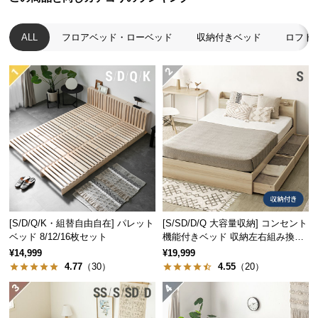
つ
い
ベッドフレームには優しい風合いの木目を施し、現
ALL
フロアベッド・ローベッド
収納付きベッド
ロフト
代の生活にも取り入れやすいデザインに仕上げまし
て
た。
開
梱
設
置
サ
ー
ビ
ス
に
[S/D/Q/K・組替自由自在] パレット
[S/SD/D/Q 大容量収納] コンセント
つ
ベッド 8/12/16枚セット
機能付きベッド 収納左右組み換え
い
可能
¥14,999
¥19,999
て
4.77
（30）
4.55
（20）
搬
断熱・防音性に優れた中材
入