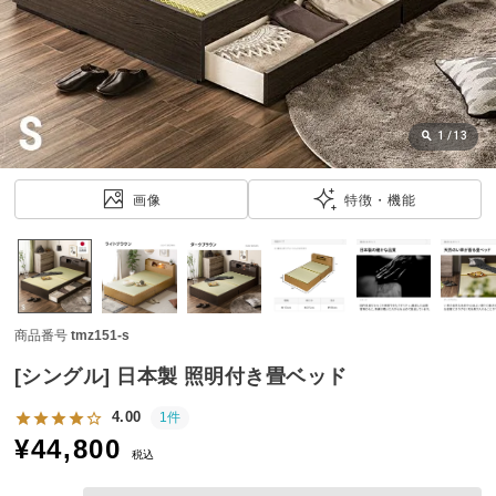
近
チ
ェ
ッ
ク
し
1
/
13
た
ア
画像
特徴・機能
イ
テ
ム
商品番号
tmz151-s
特
集
[シングル] 日本製 照明付き畳ベッド
一
覧
4.00
1件
¥
44,800
税込
人