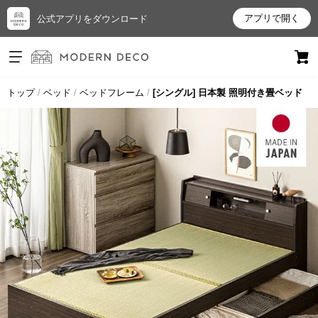
アプリで開く
公式アプリをダウンロード
ログイン
新規会員登録
トップ
ベッド
ベッドフレーム
[シングル] 日本製 照明付き畳ベッド
お
気
に
入
り
ア
イ
テ
ム
最