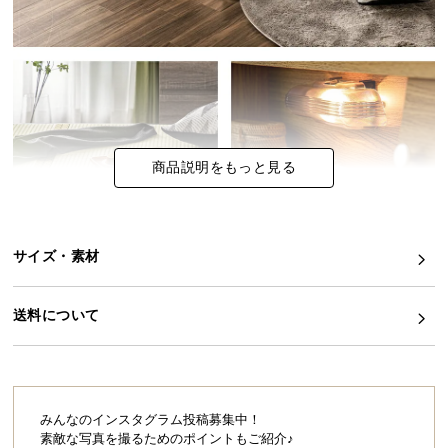
イ
ン
テ
リ
ア
コ
商品説明をもっと見る
ー
デ
ィ
ネ
サイズ・素材
ー
ト
か
送料について
ら
探
す
みんなのインスタグラム投稿募集中！
素敵な写真を撮るためのポイントもご紹介♪