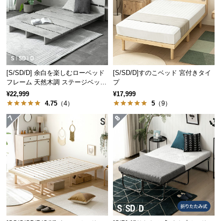
サ
ポ
ー
ト
[S/SD/D] 余白を楽しむローベッド
[S/SD/D]すのこベッド 宮付きタイ
お
フレーム 天然木調 ステージベッド
プ
知
2口コンセントタイプ
¥22,999
¥17,999
ら
4.75
（4）
5
（9）
せ
ブ
ロ
グ
企
業