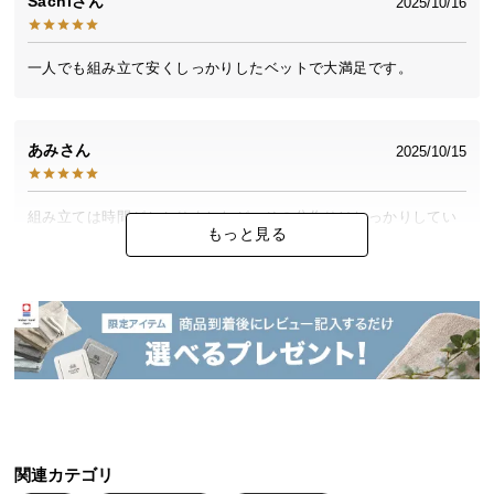
Sachi
2025/10/16
中
型
商
一人でも組み立て安くしっかりしたベットで大満足です。
品
の
配
あみ
2025/10/15
送
に
つ
組み立ては時間がかかりましたが、その分作りはしっかりしてい
もっと見る
い
ました。
て
小
めぐにゃん
2025/02/08
型
商
ひとりで組み立てるのには少し大変でしたが、品質はとても良く
品
気に入ってます!!
の
配
送
関連カテゴリ
に