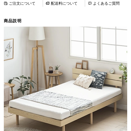
ご注文について
配送料について
よくあるご質問
ら
探
す
商品説明
イ
ン
テ
リ
ア
テ
イ
ス
ト
か
ら
探
す