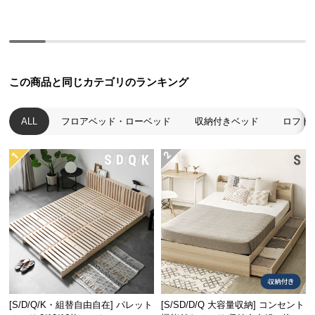
経
路
に
つ
い
この商品と同じカテゴリのランキング
て
ALL
フロアベッド・ローベッド
収納付きベッド
ロフト
返
品・
キ
ャ
ン
セ
ル
に
つ
い
て
[S/D/Q/K・組替自由自在] パレット
[S/SD/D/Q 大容量収納] コンセント