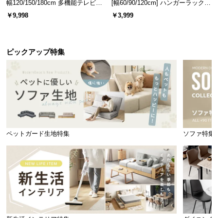
幅120/150/180cm 多機能テレビボ
[幅60/90/120cm] ハンガーラック
ード 木目/石目調 オープン収納・
スチール 4段階高さ調節 サイドフ
￥9,998
￥3,999
引き出し収納付き
ック オープンラック シンプル
ピックアップ特集
ペットガード生地特集
ソファ特集