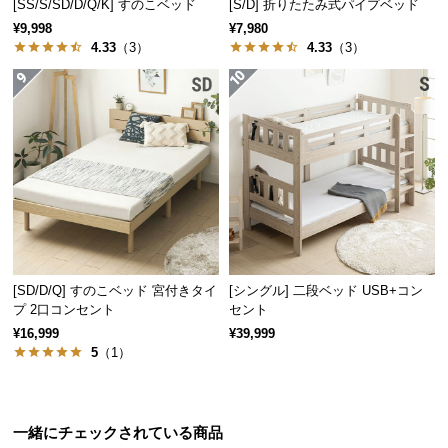
[SS/S/SD/D/Q/K] すのこベッド
[S/D] 折りたたみ式パイプベッド
情
報
¥9,998
¥7,980
4.33
（3）
4.33
（3）
©
M
O
D
E
R
N
D
E
C
[SD/D/Q] すのこベッド 宮付きタイ
[シングル] 二段ベッド USB+コン
O
プ 2口コンセント
セント
C
¥16,999
¥39,999
o.,
5
（1）
L
t
d.
A
一緒にチェックされている商品