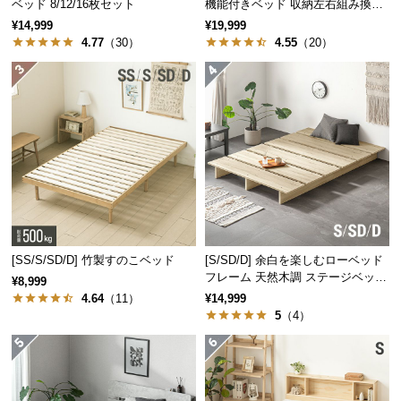
保
ベッド 8/12/16枚セット
機能付きベッド 収納左右組み換え
可能
証
¥14,999
¥19,999
4.77
（30）
4.55
（20）
に
つ
い
て
会
員
規
約
に
つ
[SS/S/SD/D] 竹製すのこベッド
[S/SD/D] 余白を楽しむローベッド
い
フレーム 天然木調 ステージベッド
¥8,999
て
ロボット掃除機対応
4.64
（11）
¥14,999
5
（4）
お
客
様