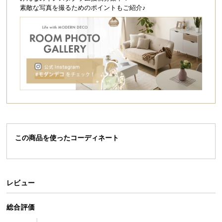
シ
素敵な写真を撮るためのポイントもご紹介♪
ョ
ッ
ピ
ン
グ
ガ
イ
ド
お
支
この商品を使ったコーディネート
払
い
に
つ
レビュー
い
て
総合評価
配