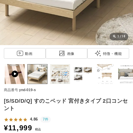
近
チ
ェ
ッ
ク
し
1
/
18
た
ア
動画
画像
特徴・機能
イ
テ
ム
商品番号
ynd-019-s
特
集
[S/SD/D/Q] すのこベッド 宮付きタイプ 2口コンセ
一
ント
覧
4.86
7件
¥
11,999
税込
人