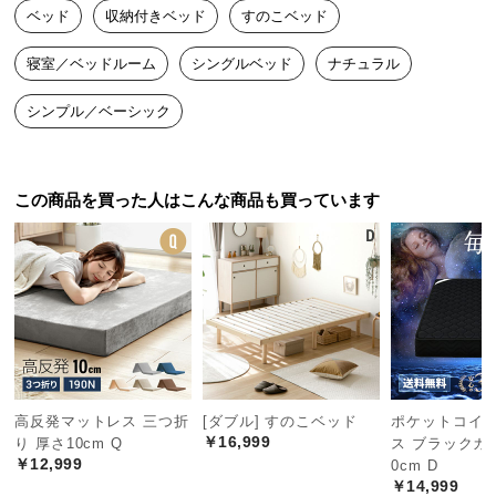
yy
東京都
20代
女性
2024/11/05
ベッド
収納付きベッド
すのこベッド
つ
い
寝室／ベッドルーム
シングルベッド
ナチュラル
デザインは可愛いし機能的で気に入っています！

て
厚めのマットレスを引いたのでヘッドボードがほぼなくなるの
シンプル／ベーシック
で、そこだけ注意です！（個人的には特に問題ないですが）

開
組み立てる時にネジ穴がなかったり、どれがどのパーツなのかわ
梱
かりにくかったので4にしました。組み立て時間自体は二人でやれ
設
ば１時間もかからないと思います。
この商品を買った人はこんな商品も買っています
置
サ
ー
ビ
ス
に
つ
い
て
高反発マットレス 三つ折
[ダブル] すのこベッド
ポケットコイ
￥16,999
り 厚さ10cm Q
ス ブラックカ
搬
￥12,999
0cm D
入
￥14,999