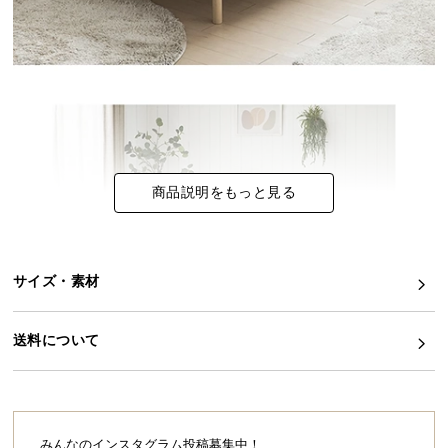
イ
ン
テ
リ
ア
コ
ー
商品説明をもっと見る
デ
ィ
ネ
ー
サイズ・素材
ト
か
ら
送料について
探
す
みんなのインスタグラム投稿募集中！