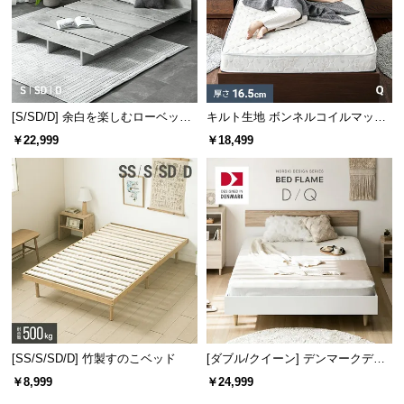
[S/SD/D] 余白を楽しむローベッド
キルト生地 ボンネルコイルマット
フレーム 天然木調 ステージベッド
レス Q
￥22,999
￥18,499
2口コンセントタイプ
[SS/S/SD/D] 竹製すのこベッド
[ダブル/クイーン] デンマークデザ
イン ベッドフレーム 木目調
￥8,999
￥24,999