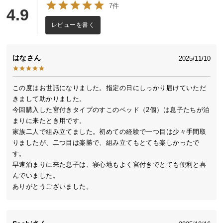
7件
送
4.9
料
レビューを書く
に
つ
い
はな
2025/11/10
て
この度はお世話になりました。指定の日にしっかり届けていただ
大
きまして助かりました。

型
今回購入した宮付きタイプのすこのベッド（2個）は息子たちが泊
商
まりに来たとき用です。

品
家族二人で組み立てました。初めての経験で一つ目は少々手間取
の
りましたが、二つ目は楽勝で、組み立てもとても楽しかったで
配
す。

送
早速泊まりに来た息子は、寝心地もよく宮付きでとても便利と喜
に
んでいました。

つ
ありがとうございました。
い
て