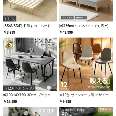
[SS/S/SD/D] 竹製すのこベッド
[幅186cm・コンパクトでも広々] 3
人掛けソファベッド リクライニン
￥8,999
￥49,999
グ 天然木フレーム 北欧
幅120/140/160/180cm ブラックフ
全12色 ヴィンテージ調 デザイナー
レーム ダイニング 大理石調 4人掛
ズシェルチェア
￥19,999
￥9,998
け