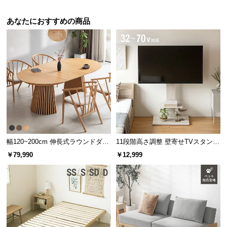
あなたにおすすめの商品
幅120~200cm 伸長式ラウンドダイ
11段階高さ調整 壁寄せTVスタンド
ニングテーブル 6人掛け 天然木突
キャスター付き 上下左右角度調節
￥79,990
￥12,999
板 美しい格子デザイン
機能