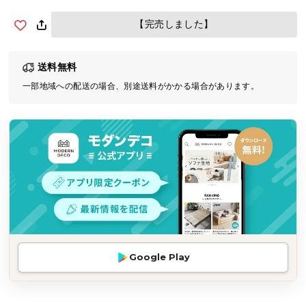
気
【完売しました】
ア
イ
テ
送料無料
ム
一部地域への配送の場合、別途送料がかかる場合があります。
ラ
ン
キ
ン
グ
商
品
カ
テ
Google Play
ゴ
リ
か