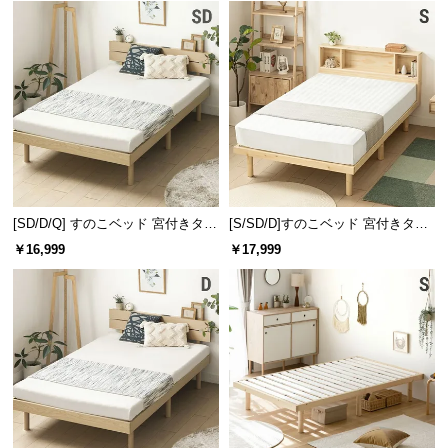
l
l
[SD/D/Q] すのこベッド 宮付きタイ
[S/SD/D]すのこベッド 宮付きタイ
プ 2口コンセント
プ
￥16,999
￥17,999