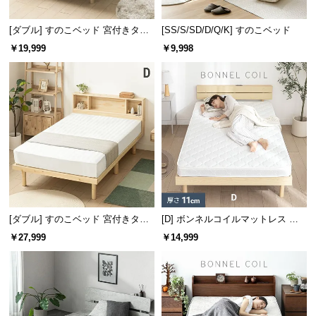
[ダブル] すのこベッド 宮付きタイ
[SS/S/SD/D/Q/K] すのこベッド
プ 2口コンセント
￥19,999
￥9,998
[ダブル] すのこベッド 宮付きタイ
[D] ボンネルコイルマットレス 厚
プ
さ11cm
￥27,999
￥14,999