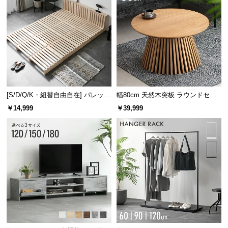
[S/D/Q/K・組替自由自在] パレット
幅80cm 天然木突板 ラウンドセン
ベッド 8/12/16枚セット
ターテーブル 美しい格子デザイン
￥14,999
￥39,999