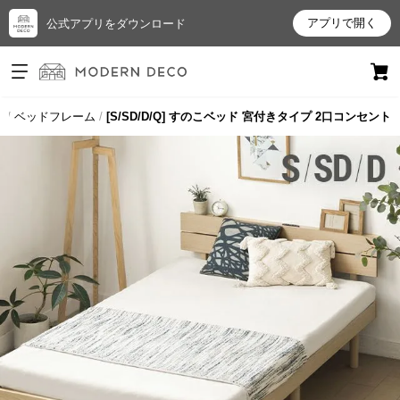
アプリで開く
公式アプリをダウンロード
ログイン
新規会員登録
ド
ベッドフレーム
[S/SD/D/Q] すのこベッド 宮付きタイプ 2口コンセント
お
気
に
入
り
ア
イ
テ
ム
最