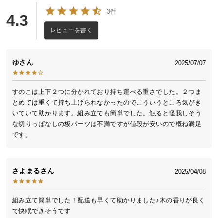
送
3件
4.3
料
に
レビューを書く
つ
い
ゆ
2025/07/07
て
大
すのこは上下２つに分かれており持ち運べる重さでした。２つま
型
とめては重くて持ち上げられなかったのでこういうところ気がき
商
いていて助かります。組み立ても簡単でした。触ると怪我しそう
品
な切りっぱなしの板パーツは不満ですが値段が安いので概ね満足
の
です。
配
送
に
さよまる
2025/04/08
つ
い
て
組み立て簡単でした！配送も早くて助かりました♪木の香りが良く
て快眠できそうです