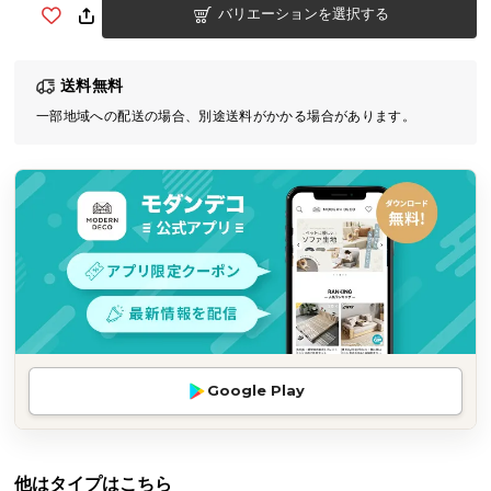
バリエーションを選択する
気
ア
イ
送料無料
テ
一部地域への配送の場合、別途送料がかかる場合があります。
ム
ラ
ン
キ
ン
グ
商
品
カ
Google Play
テ
ゴ
リ
か
他はタイプはこちら