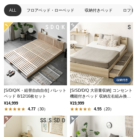
経
ALL
フロアベッド・ローベッド
収納付きベッド
ロフト
路
に
つ
い
て
返
品・
キ
ャ
ン
セ
[S/D/Q/K・組替自由自在] パレット
[S/SD/D/Q 大容量収納] コンセント
ル
ベッド 8/12/16枚セット
機能付きベッド 収納左右組み換え
可能
に
¥14,999
¥19,999
4.77
（30）
4.55
（20）
つ
い
て