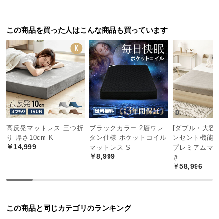
つ
い
この商品を買った人はこんな商品も買っています
て
開
梱
設
置
サ
ー
ビ
高反発マットレス 三つ折
ブラックカラー 2層ウレ
[ダブル・大容量
ス
り 厚さ10cm K
タン仕様 ポケットコイル
ンセント機能
に
￥14,999
マットレス S
プレミアムマ
￥8,999
つ
き
￥58,996
い
て
搬
この商品と同じカテゴリのランキング
入