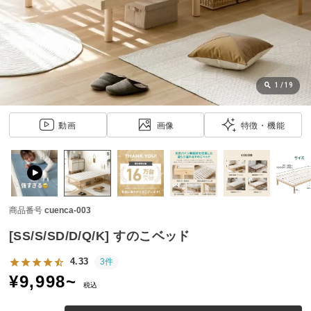
近
チ
ェ
ッ
ク
し
1
/
19
た
ア
動画
画像
特徴・機能
イ
テ
ム
商品番号
cuenca-003
特
集
[SS/S/SD/D/Q/K] すのこベッド
一
覧
4.33
3件
¥
9,998
~
税込
人