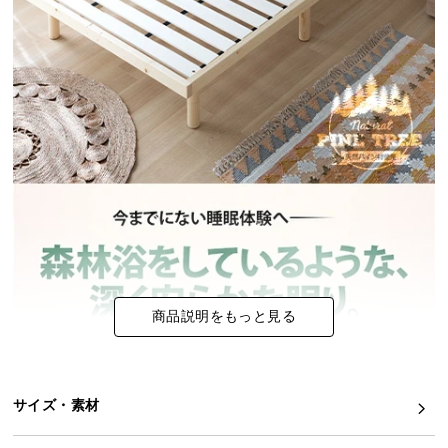
イ
ン
テ
リ
ア
コ
ー
デ
ィ
ネ
ー
ト
か
商品説明をもっと見る
ら
探
す
サイズ・素材