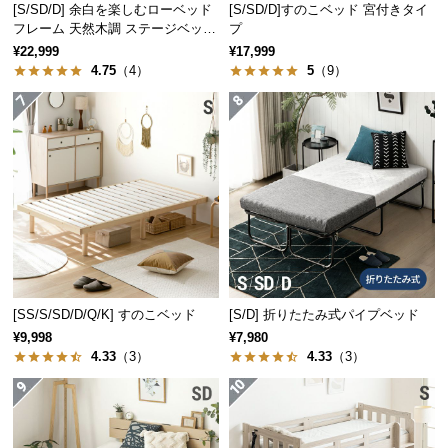
[S/SD/D] 余白を楽しむローベッド
[S/SD/D]すのこベッド 宮付きタイ
サ
フレーム 天然木調 ステージベッド
プ
ポ
2口コンセントタイプ
¥22,999
¥17,999
ー
4.75
（4）
5
（9）
ト
お
知
ら
せ
ブ
[SS/S/SD/D/Q/K] すのこベッド
[S/D] 折りたたみ式パイプベッド
ロ
¥9,998
¥7,980
グ
4.33
（3）
4.33
（3）
企
業