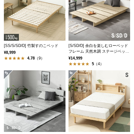
保
証
に
つ
い
て
[SS/S/SD/D] 竹製すのこベッド
[S/SD/D] 余白を楽しむローベッド
会
フレーム 天然木調 ステージベッド
¥8,999
員
ロボット掃除機対応
4.78
（9）
¥14,999
規
5
（4）
約
に
つ
い
て
お
客
様