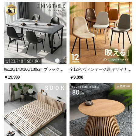
幅120/140/160/180cm ブラックフ
全12色 ヴィンテージ調 デザイナー
レーム ダイニング 大理石調 4人掛
ズシェルチェア
￥19,999
￥9,998
け