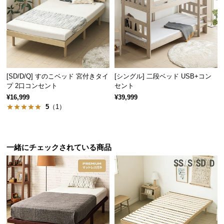
情
報
©
M
O
D
[SD/D/Q] すのこベッド 宮付きタイ
[シングル] 二段ベッド USB+コン
E
プ 2口コンセント
セント
R
¥16,999
¥39,999
N
5
（1）
D
E
C
O
一緒にチェックされている商品
C
o.,
L
t
d.
A