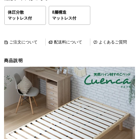
ら
探
体圧分散
8層構造
マットレス付
マットレス付
す
イ
ご注文について
配送料について
よくあるご質問
ン
テ
商品説明
リ
ア
テ
イ
ス
ト
か
ら
探
す