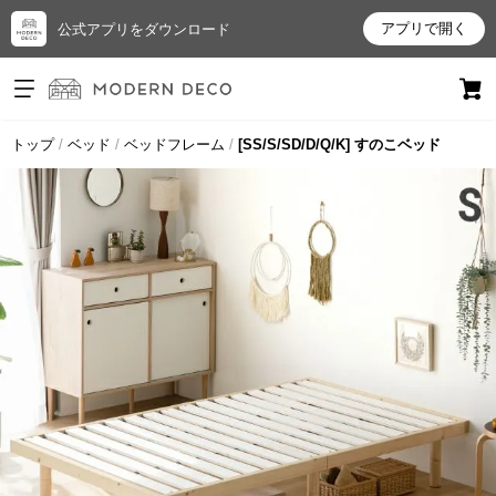
アプリで開く
公式アプリをダウンロード
ログイン
新規会員登録
トップ
ベッド
ベッドフレーム
[SS/S/SD/D/Q/K] すのこベッド
お
気
に
入
り
ア
イ
テ
ム
最