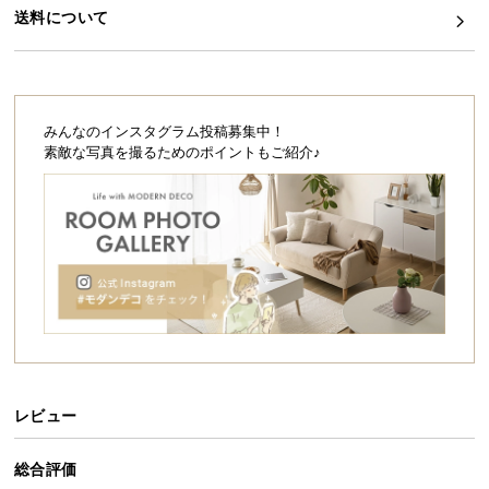
シ
送料について
ョ
ッ
ピ
ン
グ
みんなのインスタグラム投稿募集中！
ガ
素敵な写真を撮るためのポイントもご紹介♪
イ
ド
お
支
払
い
に
つ
い
レビュー
て
総合評価
配