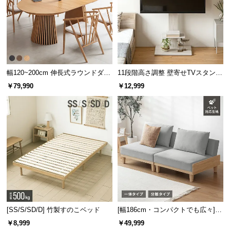
幅120~200cm 伸長式ラウンドダイ
11段階高さ調整 壁寄せTVスタンド
ニングテーブル 6人掛け 天然木突
キャスター付き 上下左右角度調節
￥79,990
￥12,999
板 美しい格子デザイン
機能
[SS/S/SD/D] 竹製すのこベッド
[幅186cm・コンパクトでも広々] 3
人掛けソファベッド リクライニン
￥8,999
￥49,999
グ 天然木フレーム 北欧