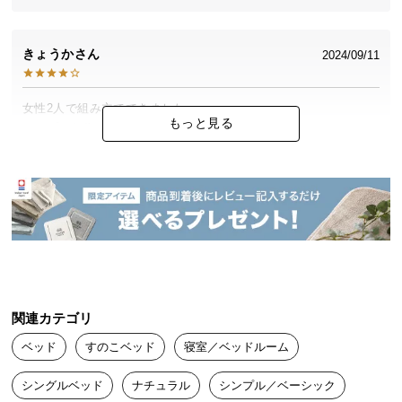
中
型
商
きょうか
2024/09/11
品
の
女性2人で組み立てできました。

配
もっと見る
シンプルな作りで概ね満足です。
送
に
つ
い
て
小
型
商
品
関連カテゴリ
の
ベッド
すのこベッド
寝室／ベッドルーム
配
送
シングルベッド
ナチュラル
シンプル／ベーシック
に