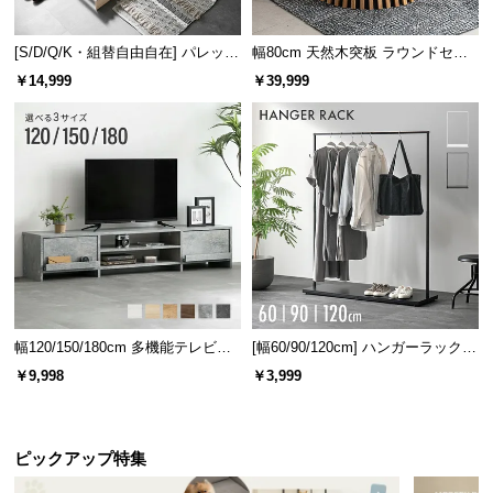
[S/D/Q/K・組替自由自在] パレット
幅80cm 天然木突板 ラウンドセン
ベッド 8/12/16枚セット
ターテーブル 美しい格子デザイン
￥14,999
￥39,999
幅120/150/180cm 多機能テレビボ
[幅60/90/120cm] ハンガーラック
ード 木目/石目調 オープン収納・
スチール 4段階高さ調節 サイドフ
￥9,998
￥3,999
引き出し収納付き
ック オープンラック シンプル
ピックアップ特集