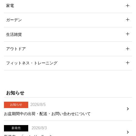
家電
スライドカバーでほこりを防ぐ
ガーデン
コンセントにもUSBポートにも、ほこりやゴミの侵
入を防ぐスライドカバーが付いているので安心で
生活雑貨
す。
アウトドア
フィットネス・トレーニング
お知らせ
2026/8/5
お知らせ
お盆期間中の出荷・配送・お問い合わせについて
2026/8/3
新発売