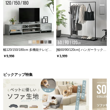
幅120/150/180cm 多機能テレビボ
[幅60/90/120cm] ハンガーラック
ード 木目/石目調 オープン収納・
スチール 4段階高さ調節 サイドフ
コンセント数の比較
￥9,998
￥3,999
引き出し収納付き
ック オープンラック シンプル
従来品
当商品
ピックアップ特集
1口
2口（計1500W）
2
口に増えてもっと便利に！