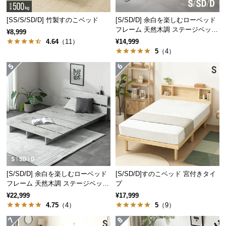
経
路
[SS/S/SD/D] 竹製すのこベッド
[S/SD/D] 余白を楽しむローベッド
フレーム 天然木調 ステージベッド
に
¥8,999
ロボット掃除機対応
つ
4.64
（11）
¥14,999
5
（4）
い
高さ
約45㎝
て
返
一般的なベッドとの比較
品・
キ
一般的なベッド
当商品
ャ
ン
セ
ル
に
[S/SD/D] 余白を楽しむローベッド
[S/SD/D]すのこベッド 宮付きタイ
つ
フレーム 天然木調 ステージベッド
プ
い
2口コンセントタイプ
¥22,999
¥17,999
△ 圧迫感がある
〇 圧迫感がない
て
4.75
（4）
5
（9）
空間が狭く見えてしまう
空間が広く見える