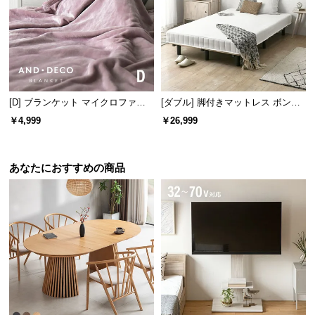
宮棚の内寸
横幅
奥行き
高さ
[D] ブランケット マイクロファイ
[ダブル] 脚付きマットレス ボンネ
バー
ルコイル やさしい肌触り コンパク
￥4,999
￥26,999
トサイズで届く 一体型
約98㎝
約13㎝
約10㎝
あなたにおすすめの商品
小物をたくさん置ける耐久性
宮棚の耐荷重は
約80㎏
もあるので、照明器具を設置
したり、小物をたくさん置くこともできます。