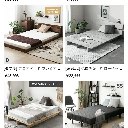
情
報
©
M
O
フレーム高さ（内寸）
約8.8㎝
D
E
R
シーツ崩れを防ぎ見た目も美しく
N
D
シーツの折込み部分もフレーム内に入るため、型崩
[ダブル] フロアベッド プレミアム
[S/SD/D] 余白を楽しむローベッド
れを防げます。見た目もすっきりとした仕上がりで
E
マットレス付き
フレーム 天然木調 ステージベッド
す。
￥48,996
￥22,999
C
2口コンセントタイプ
O
C
o.,
L
t
d.
A