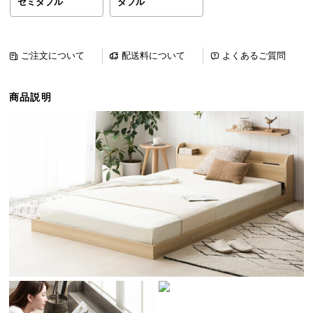
セミダブル
ダブル
ら
探
す
ご注文について
配送料について
よくあるご質問
イ
商品説明
ン
テ
リ
ア
テ
イ
ス
ト
か
ら
探
す