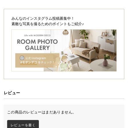
シ
ョ
ッ
みんなのインスタグラム投稿募集中！
ピ
素敵な写真を撮るためのポイントもご紹介♪
ン
グ
ホワイト
アッシュホワイト
ナチュラル
ガ
イ
ド
お
ブラウン
キャメルブラウン
ダークブラウン
支
払
い
に
レビュー
つ
アッシュグレー
ダークグレー
い
この商品のレビューはまだありません。
て
お部屋を広く見せるフロアベッド
レビューを書く
配