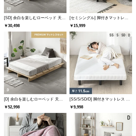
l
l
[SD] 余白を楽しむローベッド 天然
[セミシングル] 脚付きマットレス
木調 ステージベッド マットレス付
極厚20cm ボンネルコイル
￥30,498
￥15,999
き
シンプルで使いやすいヘッドボード
どんなお部屋にも合わせやすいシンプルなヘッドボ
ード。文庫本や時計などが置ける宮棚付きです。
[D] 余白を楽しむローベッド 天然
[SS/S/SD/D] 脚付きマットレス ボ
木調 ステージベッド プレミアムマ
ンネルコイル
￥52,998
￥9,998
ットレス付き