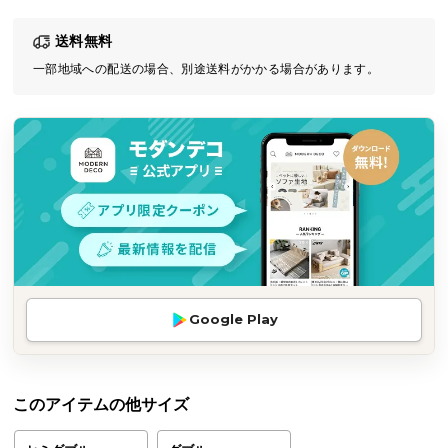
気
送料無料
ア
イ
一部地域への配送の場合、別途送料がかかる場合があります。
テ
ム
ラ
ン
キ
ン
グ
商
Google Play
品
カ
テ
ゴ
このアイテムの他サイズ
リ
か