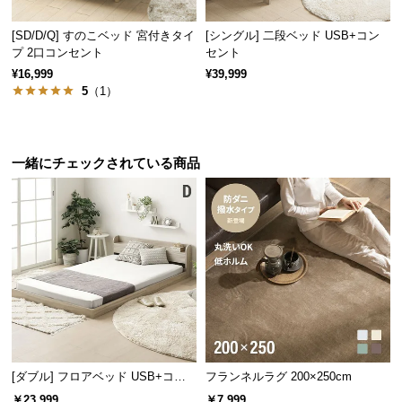
サ
フレームの内寸
[SD/D/Q] すのこベッド 宮付きタイ
[シングル] 二段ベッド USB+コン
ポ
プ 2口コンセント
セント
ー
横幅
奥行き
¥16,999
¥39,999
ト
5
（1）
約98㎝
約196㎝
お
一緒にチェックされている商品
知
ら
厚手のマットレスもすっぽり収まる
せ
フレーム内側の高さは
約8.8㎝
。分厚いマットレスを
敷いてもすっぽりとキレイに収まります。
ブ
ロ
グ
[ダブル] フロアベッド USB+コン
フランネルラグ 200×250cm
企
セント
業
￥23,999
￥7,999