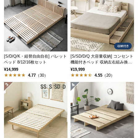
床面が低いのでマットレスを敷いても高くなり過ぎ
ず、安心してくつろげます。お子様のいるご家庭に
つ
も◎
い
て
開
床面の高さ
約1.2㎝
梱
設
[S/D/Q/K・組替自由自在] パレット
[S/SD/D/Q 大容量収納] コンセント
置
ベッド 8/12/16枚セット
機能付きベッド 収納左右組み換え
サ
空間を広く見せるロースタイル
可能
¥14,999
¥19,999
ー
高さはわずか
45㎝
。ベッド全体を低く設計している
4.77
（30）
4.55
（20）
ビ
ため、圧迫感が少なくお部屋を広々と感じられま
す。
ス
に
つ
い
て
搬
入