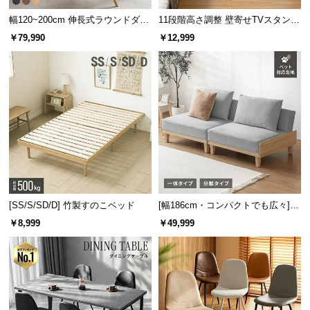
幅120~200cm 伸長式ラウンドダイ
11段階高さ調整 壁寄せTVスタンド
ニングテーブル 6人掛け 天然木突
キャスター付き 上下左右角度調節
￥79,990
￥12,999
板 美しい格子デザイン
機能
耐荷重
約80㎏
2口コンセント&USBポート搭載
[SS/S/SD/D] 竹製すのこベッド
[幅186cm・コンパクトでも広々] 3
人掛けソファベッド リクライニン
￥8,999
￥49,999
グ 天然木フレーム 北欧
宮棚には2口コンセントやUSBポートも搭載。ほこり
を防ぐスライドカバーなど、細かな配慮も忘れませ
ん。