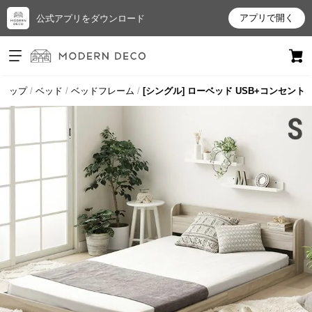
アプリで開く
公式アプリをダウンロード
ログイン
新規会員登録
トップ
ベッド
ベッドフレーム
[シングル] ローベッド USB+コンセント
お
気
に
入
り
ア
イ
テ
ム
最