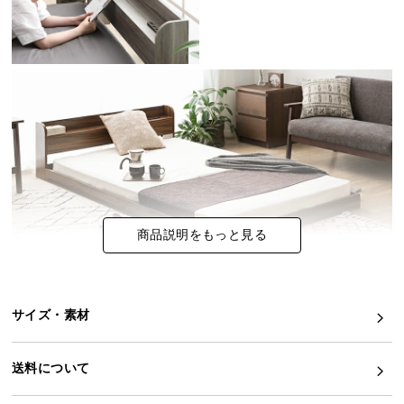
イ
ン
テ
リ
ア
コ
ー
デ
ィ
ネ
商品説明をもっと見る
ー
ト
か
ら
サイズ・素材
探
す
コーデの幅がひろがる多彩なカラバリ
送料について
豊富なカラーバリエーションが自慢のフロアベッ
ド。自分のお部屋に合わせたカラーをお選びくださ
い。