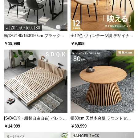
幅120/140/160/180cm ブラックフ
全12色 ヴィンテージ調 デザイナー
レーム ダイニング 大理石調 4人掛
ズシェルチェア
￥19,999
￥9,998
け
2口コンセント
USBポート
スライドカバー
使い勝手の良い2口コンセント
コンセント数は従来品から1つ増えた
2口
に。照明を
置いて就寝前の読書を楽しむこともできます。
[S/D/Q/K・組替自由自在] パレット
幅80cm 天然木突板 ラウンドセン
ベッド 8/12/16枚セット
ターテーブル 美しい格子デザイン
￥14,999
￥39,999