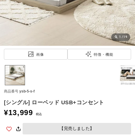
近
チ
ェ
ッ
ク
し
1
/
19
た
ア
画像
特徴・機能
イ
テ
ム
商品番号
ysb-5-s-f
特
集
[シングル] ローベッド USB+コンセント
一
¥
13,999
覧
税込
【完売しました】
人