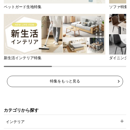
ペットガード生地特集
ソファ特集
USBポート付きで充電も楽々
あるとうれしいUSBポート搭載。
2.1A出力
に対応
し、タブレット端末も充電できます。
新生活インテリア特集
ダイニング
特集をもっと見る
カテゴリから探す
USBポート
1口（DC5V 2.1A）
インテリア