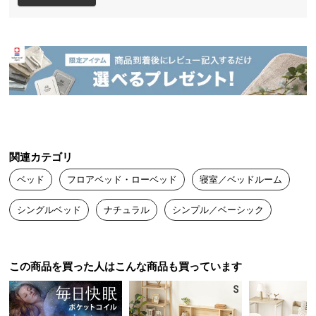
シンプルでスタイリッシュなデザインと、コンセン
送
ト&USBポートを装備した充実の機能。床に近いベッ
料
ドは落ち着きがあり、開放的な空間を生みます。
に
つ
い
て
大
型
関連カテゴリ
商
品
ベッド
フロアベッド・ローベッド
寝室／ベッドルーム
の
配
シングルベッド
ナチュラル
シンプル／ベーシック
送
に
つ
この商品を買った人はこんな商品も買っています
い
て