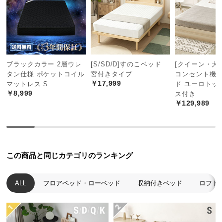
中
暮らしに馴染むフロアベッド
型
商
日本人が古来より親しみを持つロースタイル。床に
品
近い暮らしは気持ちが安らぎます。
の
配
ブラックカラー 2層ウレ
[S/SD/D]すのこベッド
[クイーン・大
送
タン仕様 ポケットコイル
宮付きタイプ
コンセント機
￥17,999
に
マットレス S
ド ユーロトッ
￥8,999
ス付き
つ
￥129,989
い
て
小
型
この商品と同じカテゴリのランキング
商
品
ALL
フロアベッド・ローベッド
収納付きベッド
ロフト
の
配
安心してくつろげる高さ
送
に