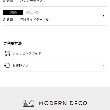
新発売 「 ハンガーラック 」
1.8mの電源コードで設置しやすく
2026/7/27
新発売
新発売 「 昇降サイドテーブル 」
電源コードは
約1.8m
と長めの設計。コンセントから
離れた場所でも設置しやすくなっています。
ご利用方法
ショッピングガイド
お客様サポート
コード長
約1.8m
※ホワイト・アッシュホワイトのみ白色の電源コードです