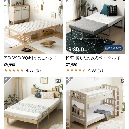
保
証
に
つ
安定感のあるドロップマット構造
い
て
フレーム内部にマットレスを落とし込む構造なの
で、マットレスがズレにくく安定感のある寝心地で
会
す。
員
[SS/S/SD/D/Q/K] すのこベッド
[S/D] 折りたたみ式パイプベッド
規
¥9,998
¥7,980
約
4.33
（3）
4.33
（3）
に
つ
い
て
お
客
様