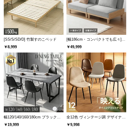
[SS/S/SD/D] 竹製すのこベッド
[幅186cm・コンパクトでも広々] 3
人掛けソファベッド リクライニン
￥8,999
￥49,999
グ 天然木フレーム 北欧
機能的なヘッドボード
文庫本や時計などが置けるワイドな宮棚。コンセン
トや照明も付いて機能性抜群です。
幅120/140/160/180cm ブラックフ
全12色 ヴィンテージ調 デザイナー
レーム ダイニング 大理石調 4人掛
ズシェルチェア
￥19,999
￥9,998
け