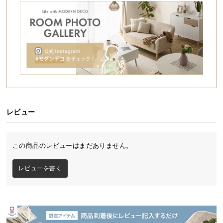
シ
ョ
ッ
ピ
ン
グ
ガ
イ
ド
レビュー
お
支
払
この商品のレビューはまだありません。
い
に
本い草の香りが爽やかな宮棚付き畳ベッド
レビューを書く
つ
天然い草の香りが心地よく広がる畳ベッド。ヘッド
い
ボードには便利な照明やコンセントを備え、畳面は3
て
段階の高さ調節が行えます。安心の日本製で長くご
愛用いただける一台です。
配