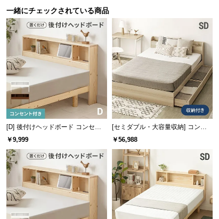
サ
一緒にチェックされている商品
ポ
ー
横幅
奥行き
高さ
ト
1枚あたり
約116㎝
約97㎝
約4㎝
お
知
ら
せ
冷気や湿気を防ぐシート
[D] 後付けヘッドボード コンセン
[セミダブル・大容量収納] コンセ
ト付き 置くだけ
ント機能付きベッド 超極厚マット
￥9,999
￥56,988
レス付き
ブ
床面には防湿強化シートを取り付けました。冷気や
ロ
湿気を防ぎ、快適な寝心地になるよう仕上げまし
た。
グ
企
業