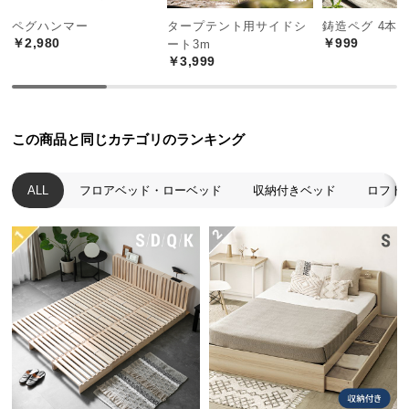
中
ペグハンマー
タープテント用サイドシ
鋳造ペグ 4本
型
製造国
日本
￥2,980
￥999
ート3m
商
￥3,999
品
の
配
天然のい草が香る畳ベッド
送
この商品と同じカテゴリのランキング
に
つ
い草の自然な色彩や心地よい香りに癒される畳ベッ
ALL
フロアベッド・ローベッド
収納付きベッド
ロフト
い
ド。お部屋にさりげなく和を取り入れることができ
て
ます。
小
型
商
品
の
配
送
に