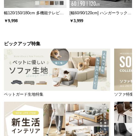
幅120/150/180cm 多機能テレビボ
[幅60/90/120cm] ハンガーラック
ード 木目/石目調 オープン収納・
スチール 4段階高さ調節 サイドフ
￥9,998
￥3,999
引き出し収納付き
ック オープンラック シンプル
ピックアップ特集
使い勝手の良いコンセント
便利な一口コンセントを搭載し、枕元でスマートフ
ォンやタブレットなどを充電できます。
ペットガード生地特集
ソファ特集