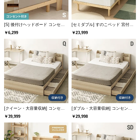
情
報
©
[S] 後付けヘッドボード コンセン
[セミダブル] すのこベッド 宮付き
M
ト付き 置くだけ
タイプ
￥6,299
￥23,999
O
D
E
R
※シートの色は写真と異なる場合があります。
N
D
E
C
大容量のベッド下収納
O
C
o.,
ベッド下は便利な4杯の引き出し収納付き。ワンルー
[クイーン・大容量収納] コンセン
[ダブル・大容量収納] コンセント
ムなど収納の少ないお部屋にもおすすめです。
L
ト機能付きベッド 収納左右組み換
機能付きベッド 収納左右組み換え
￥39,999
￥29,998
t
え可能
可能
d.
A