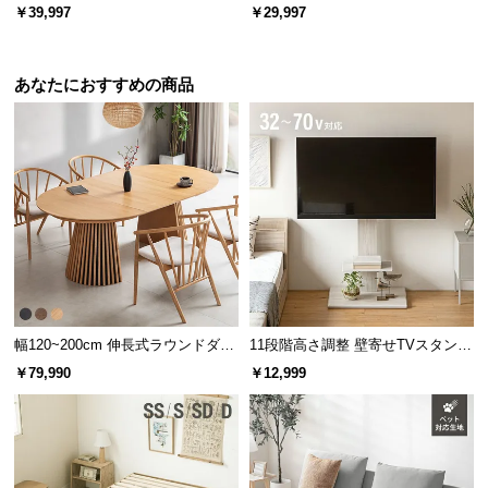
機能付きベッド プレミアムマット
機能付きベッド マットレス付き
￥39,997
￥29,997
レス付き
[セミダブル] 日本製 畳ベッド 片側引出し収納タイプ
¥60,000
あなたにおすすめの商品
片側2杯タイプ
開閉しやすいキャスター付き
キャスター付きでたっぷり収納しても開け閉め
楽々。お部屋に合わせて、左右どちらにも組み替え
可能です。
幅120~200cm 伸長式ラウンドダイ
11段階高さ調整 壁寄せTVスタンド
ニングテーブル 6人掛け 天然木突
キャスター付き 上下左右角度調節
￥79,990
￥12,999
板 美しい格子デザイン
機能