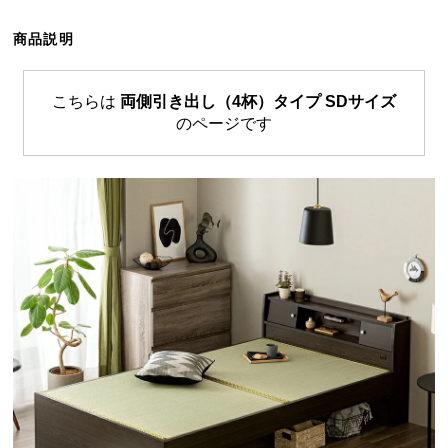
ら
探
商品説明
す
こちらは
両側引き出し（4杯）タイプ SDサイズ
のページです
イ
ン
テ
リ
ア
テ
イ
ス
ト
か
ら
探
す