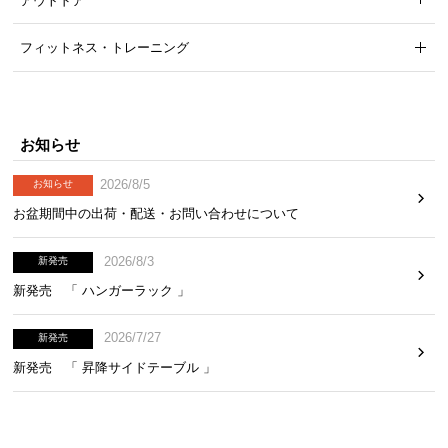
アウトドア
フィットネス・トレーニング
3段階の高さ調節
お知らせ
2026/8/5
お知らせ
畳面の高さを3段階に調節できます。体格や用途に合
お盆期間中の出荷・配送・お問い合わせについて
わせて、お好きな高さでお使いいただけます。
2026/8/3
新発売
新発売 「 ハンガーラック 」
2026/7/27
新発売
新発売 「 昇降サイドテーブル 」