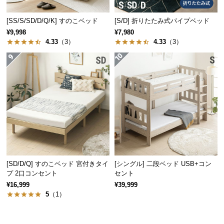
保
証
[SS/S/SD/D/Q/K] すのこベッド
[S/D] 折りたたみ式パイプベッド
に
¥9,998
¥7,980
つ
4.33
（3）
4.33
（3）
い
て
畳は取り外しができて衛生的
会
員
規
畳は軽量なので簡単に取り外しが可能。陰干しなど
のお手入れができて衛生的にお使いいただけます。
約
に
つ
い
[SD/D/Q] すのこベッド 宮付きタイ
[シングル] 二段ベッド USB+コン
て
プ 2口コンセント
セント
¥16,999
¥39,999
5
（1）
お
客
様