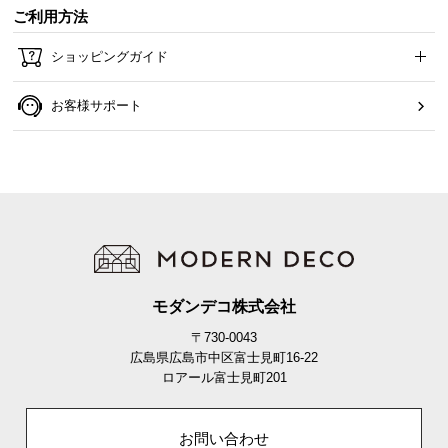
ご利用方法
ショッピングガイド
上段
中段
下段
お客様サポート
畳面の高さ
約38㎝
約35㎝
約32㎝
※写真は上段の高さに調節しています。
カラーバリエーション
モダンデコ株式会社
ナチュラル
NATURAL
〒730-0043
広島県広島市中区富士見町16-22
ロアール富士見町201
お問い合わせ