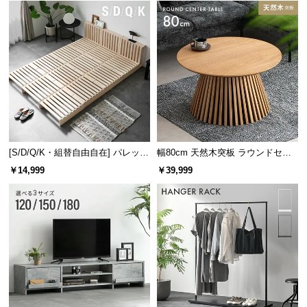
横幅
奥行き
約116㎝
約12㎝
[S/D/Q/K・組替自由自在] パレット
幅80cm 天然木突板 ラウンドセン
ベッド 8/12/16枚セット
ターテーブル 美しい格子デザイン
￥14,999
￥39,999
やさしく照らす間接照明
ヘッドボードの中央には照明付き。就寝前の読書時
などリラックスタイムをやさしく照らします。