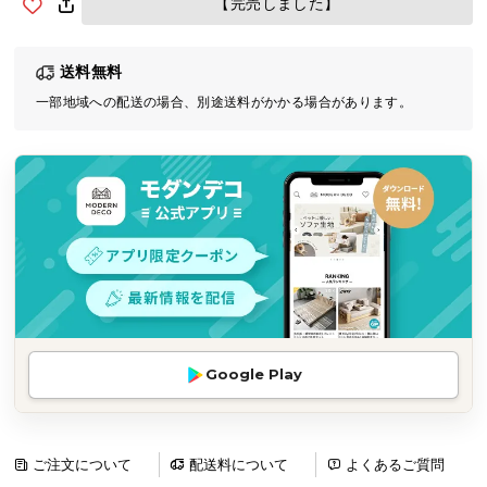
【完売しました】
気
ア
送料無料
イ
テ
一部地域への配送の場合、別途送料がかかる場合があります。
ム
ラ
ン
キ
ン
グ
商
品
Google Play
カ
テ
ゴ
リ
ご注文について
配送料について
よくあるご質問
か