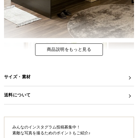
イ
ン
テ
リ
ア
コ
商品説明をもっと見る
ー
デ
ィ
ネ
サイズ・素材
ー
ト
送料について
か
ら
探
す
みんなのインスタグラム投稿募集中！
素敵な写真を撮るためのポイントもご紹介♪