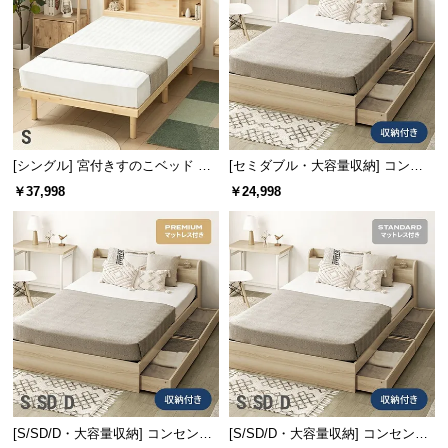
l
l
[シングル] 宮付きすのこベッド プ
[セミダブル・大容量収納] コンセ
レミアムマットレス付き
ント機能付きベッド 収納左右組み
￥37,998
￥24,998
換え可能
横幅
奥行き
高さ
内寸
約94㎝
約35㎝
約10㎝
片側引き出し付きは別ページです
現在ご覧のページは両側引き出し（4杯）タイプ
です。
片側（2杯）引き出し収納付きをご希望の方は、
以下よりお買い求めください。
[S/SD/D・大容量収納] コンセント
[S/SD/D・大容量収納] コンセント