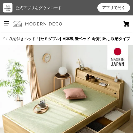
アプリで開く
公式アプリをダウンロード
ログイン
新規会員登録
ッド
収納付きベッド
[セミダブル] 日本製 畳ベッド 両側引出し収納タイプ
お
気
に
入
り
ア
イ
テ
ム
最