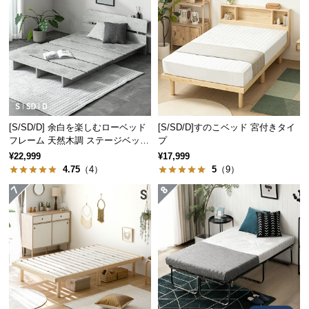
経
路
に
つ
い
て
断熱・防音性に優れた中材
返
[S/SD/D] 余白を楽しむローベッド
[S/SD/D]すのこベッド 宮付きタイ
品・
フレーム 天然木調 ステージベッド
プ
ベッドの中材には、断熱と防音性に優れた素材を使
キ
2口コンセントタイプ
¥22,999
¥17,999
用。夏は涼しく冬は温かいベッドに適した仕様で
ャ
4.75
（4）
5
（9）
す。
ン
セ
ル
に
つ
い
て