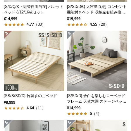
つ
[S/D/Q/K・組替自由自在] パレット
[S/SD/D/Q 大容量収納] コンセント
ベッド 8/12/16枚セット
機能付きベッド 収納左右組み換え
い
可能
¥14,999
¥19,999
て
4.77
（30）
4.55
（20）
開
梱
美しい木目調のデザイン
設
置
サ
ベッドフレームには優しい風合いの木目を施し、現
代の生活にも取り入れやすいデザインに仕上げまし
ー
た。
ビ
ス
に
つ
[SS/S/SD/D] 竹製すのこベッド
[S/SD/D] 余白を楽しむローベッド
い
フレーム 天然木調 ステージベッド
¥8,999
ロボット掃除機対応
て
4.64
（11）
¥14,999
5
（4）
搬
入