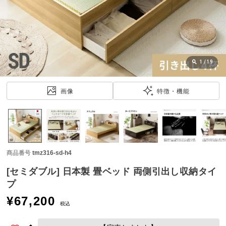
近
チ
ェ
ッ
ク
し
1
/
19
た
ア
画像
特徴・機能
イ
テ
ム
商品番号
tmz316-sd-h4
特
集
[セミダブル] 日本製 畳ベッド 両側引出し収納タイ
一
プ
覧
¥
67,200
税込
人