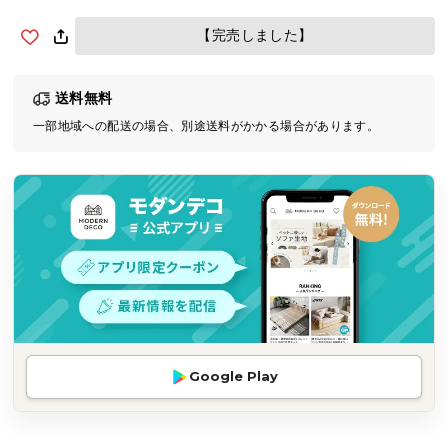
気
【完売しました】
ア
イ
テ
送料無料
ム
一部地域への配送の場合、別途送料がかかる場合があります。
ラ
ン
キ
ン
グ
商
品
カ
テ
Google Play
ゴ
リ
か