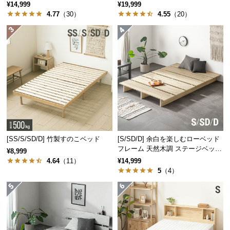
可能
保
¥14,999
¥19,999
4.77
（30）
4.55
（20）
証
に
つ
い
て
会
員
規
約
に
[SS/S/SD/D] 竹製すのこベッド
[S/SD/D] 余白を楽しむローベッド
つ
フレーム 天然木調 ステージベッド
¥8,999
い
ロボット掃除機対応
4.64
（11）
¥14,999
て
5
（4）
お
客
様