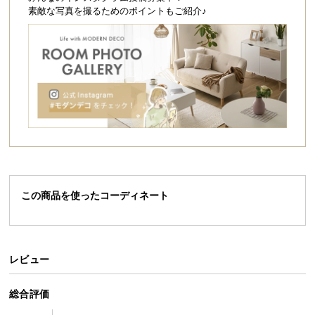
シ
素敵な写真を撮るためのポイントもご紹介♪
ョ
ッ
ピ
ン
グ
ガ
イ
ド
お
支
この商品を使ったコーディネート
払
い
に
つ
レビュー
い
て
総合評価
配