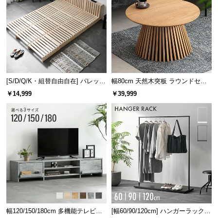
[S/D/Q/K・組替自由自在] パレット
幅80cm 天然木突板 ラウンドセン
ベッド 8/12/16枚セット
ターテーブル 美しい格子デザイン
￥14,999
￥39,999
幅120/150/180cm 多機能テレビボ
[幅60/90/120cm] ハンガーラック