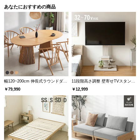
あなたにおすすめの商品
幅120~200cm 伸長式ラウンドダイ
11段階高さ調整 壁寄せTVスタンド
ニングテーブル 6人掛け 天然木突
キャスター付き 上下左右角度調節
￥79,990
￥12,999
板 美しい格子デザイン
機能