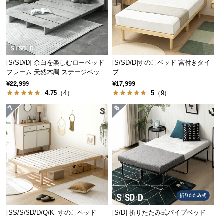
サ
ポ
ー
ト
[S/SD/D] 余白を楽しむローベッド
[S/SD/D]すのこベッド 宮付きタイ
フレーム 天然木調 ステージベッド
プ
お
2口コンセントタイプ
¥22,999
¥17,999
知
4.75
（4）
5
（9）
ら
せ
ブ
ロ
グ
企
[SS/S/SD/D/Q/K] すのこベッド
[S/D] 折りたたみ式パイプベッド
業