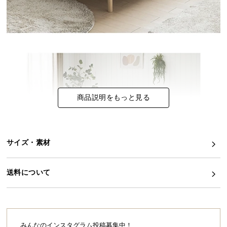
イ
ン
テ
リ
ア
コ
ー
商品説明をもっと見る
デ
ィ
ネ
ー
サイズ・素材
ト
か
ら
送料について
探
す
みんなのインスタグラム投稿募集中！