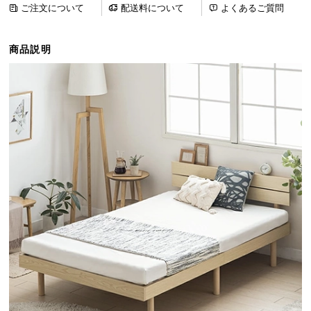
ご注文について
配送料について
よくあるご質問
ら
探
す
商品説明
イ
ン
テ
リ
ア
テ
イ
ス
ト
か
ら
探
す