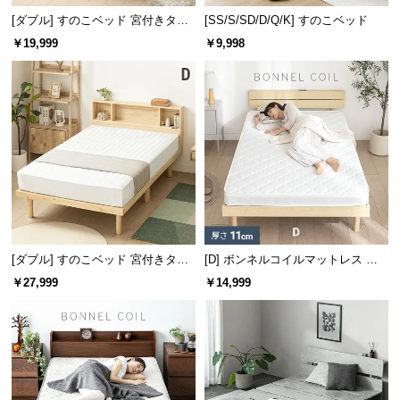
[ダブル] すのこベッド 宮付きタイ
[SS/S/SD/D/Q/K] すのこベッド
プ 2口コンセント
￥19,999
￥9,998
[ダブル] すのこベッド 宮付きタイ
[D] ボンネルコイルマットレス 厚
プ
さ11cm
￥27,999
￥14,999