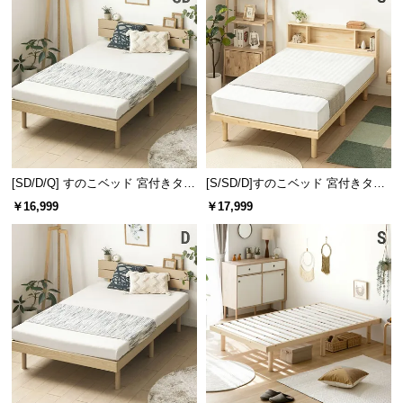
l
l
[SD/D/Q] すのこベッド 宮付きタイ
[S/SD/D]すのこベッド 宮付きタイ
プ 2口コンセント
プ
￥16,999
￥17,999