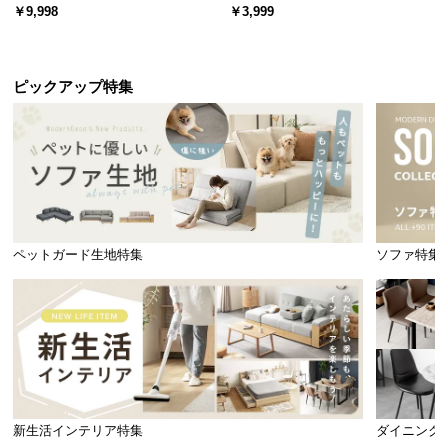
ード 木目/石目調 オープン収納・
スチール 4段階高さ調節 サイドフ
￥9,998
￥3,999
引き出し収納付き
ック オープンラック シンプル
ピックアップ特集
ペットガード生地特集
ソファ特集
新生活インテリア特集
ダイニング