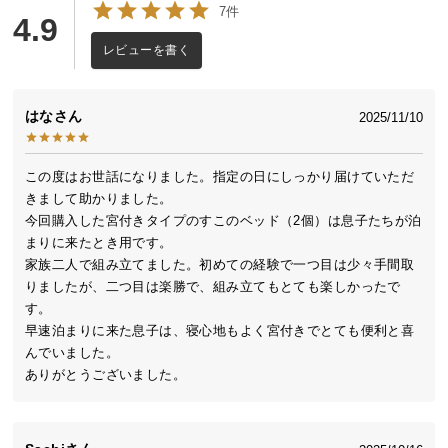
7件
送
4.9
料
レビューを書く
に
つ
い
はな
2025/11/10
て
この度はお世話になりました。指定の日にしっかり届けていただ
大
きまして助かりました。

型
今回購入した宮付きタイプのすこのベッド（2個）は息子たちが泊
商
まりに来たとき用です。

品
家族二人で組み立てました。初めての経験で一つ目は少々手間取
の
りましたが、二つ目は楽勝で、組み立てもとても楽しかったで
配
す。

送
早速泊まりに来た息子は、寝心地もよく宮付きでとても便利と喜
に
んでいました。

つ
ありがとうございました。
い
て