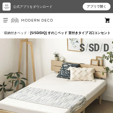
アプリで開く
公式アプリをダウンロード
ログイン
新規会員登録
ド
収納付きベッド
[S/SD/D/Q] すのこベッド 宮付きタイプ 2口コンセント
お
気
に
入
り
ア
イ
テ
ム
最