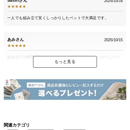
Sachi
2025/10/16
中
型
商
一人でも組み立て安くしっかりしたベットで大満足です。
品
の
配
あみ
2025/10/15
送
に
つ
組み立ては時間がかかりましたが、その分作りはしっかりしてい
もっと見る
い
ました。
て
小
めぐにゃん
2025/02/08
型
商
ひとりで組み立てるのには少し大変でしたが、品質はとても良く
品
気に入ってます!!
の
配
送
関連カテゴリ
に