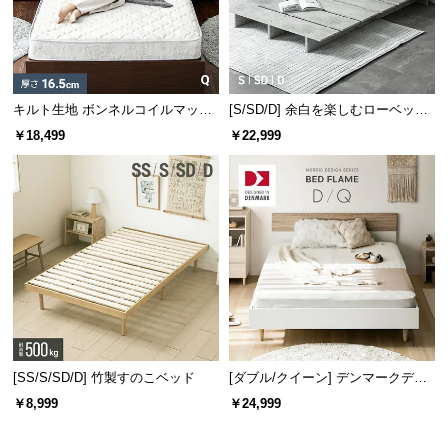
キルト生地 ボンネルコイルマット
[S/SD/D] 余白を楽しむローベッド
レス Q
フレーム 天然木調 ステージベッド
￥18,499
￥22,999
2口コンセントタイプ
[SS/S/SD/D] 竹製すのこベッド
[ダブル/クイーン] デンマークデザ
イン ベッドフレーム 木目調
￥8,999
￥24,999