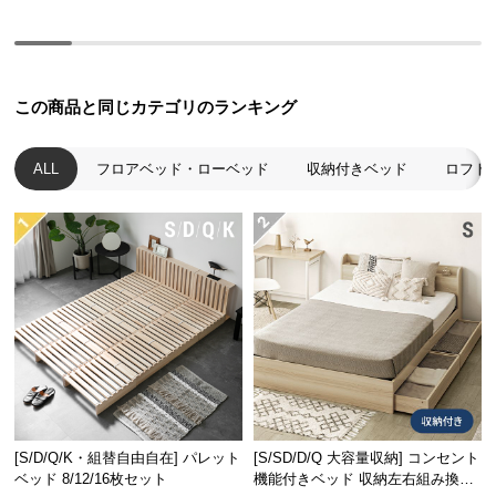
経
路
に
つ
この商品と同じカテゴリのランキング
い
て
ALL
フロアベッド・ローベッド
収納付きベッド
ロフト
返
品・
キ
ャ
ン
セ
ル
に
つ
い
て
[S/D/Q/K・組替自由自在] パレット
[S/SD/D/Q 大容量収納] コンセント
ベッド 8/12/16枚セット
機能付きベッド 収納左右組み換え