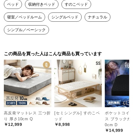
yy
東京都
20代
女性
2024/11/05
ベッド
収納付きベッド
すのこベッド
つ
い
寝室／ベッドルーム
シングルベッド
ナチュラル
デザインは可愛いし機能的で気に入っています！

て
厚めのマットレスを引いたのでヘッドボードがほぼなくなるの
シンプル／ベーシック
で、そこだけ注意です！（個人的には特に問題ないですが）

開
組み立てる時にネジ穴がなかったり、どれがどのパーツなのかわ
梱
かりにくかったので4にしました。組み立て時間自体は二人でやれ
設
ば１時間もかからないと思います。
この商品を買った人はこんな商品も買っています
置
サ
ー
ビ
ス
に
つ
い
て
高反発マットレス 三つ折
[セミシングル] すのこベ
ポケットコイ
り 厚さ10cm Q
ッド
ス ブラックカ
搬
￥12,999
￥8,998
0cm D
入
￥14,999