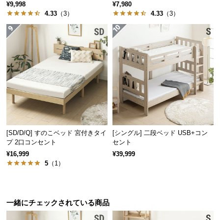
¥9,998
¥7,980
情
報
4.33
（3）
4.33
（3）
©
M
O
D
E
R
N
D
E
C
[SD/D/Q] すのこベッド 宮付きタイ
[シングル] 二段ベッド USB+コン
プ 2口コンセント
セント
O
¥16,999
¥39,999
C
5
（1）
o.,
L
t
d.
一緒にチェックされている商品
A