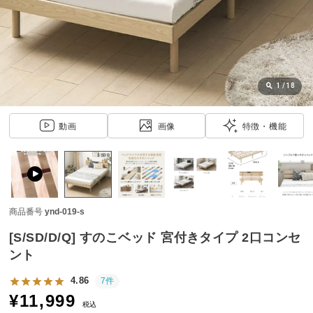
近
チ
ェ
ッ
ク
し
1
/
18
た
ア
動画
画像
特徴・機能
イ
テ
ム
商品番号
ynd-019-s
特
集
[S/SD/D/Q] すのこベッド 宮付きタイプ 2口コンセ
一
ント
覧
4.86
7件
¥
11,999
税込
人