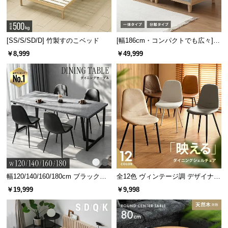
[SS/S/SD/D] 竹製すのこベッド
[幅186cm・コンパクトでも広々] 3
人掛けソファベッド リクライニン
￥8,999
￥49,999
グ 天然木フレーム 北欧
幅120/140/160/180cm ブラックフ
全12色 ヴィンテージ調 デザイナー
レーム ダイニング 大理石調 4人掛
ズシェルチェア
￥19,999
￥9,998
け