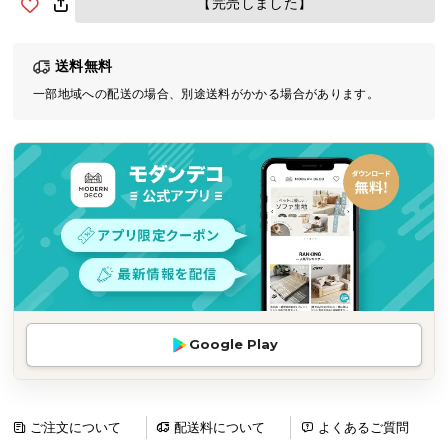
【完売しました】
気
ア
送料無料
イ
テ
一部地域への配送の場合、別途送料がかかる場合があります。
ム
ラ
ン
キ
ン
グ
商
品
Google Play
カ
テ
ゴ
リ
ご注文について
配送料について
よくあるご質問
か