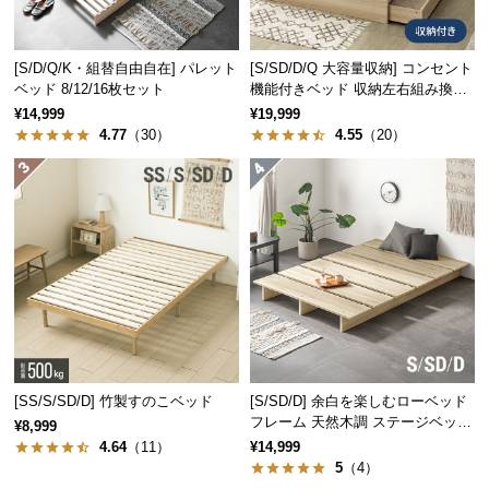
つ
い
[S/D/Q/K・組替自由自在] パレット
[S/SD/D/Q 大容量収納] コンセント
て
ベッド 8/12/16枚セット
機能付きベッド 収納左右組み換え
可能
¥14,999
¥19,999
開
4.77
（30）
4.55
（20）
梱
設
置
サ
ー
ビ
ス
に
つ
い
[SS/S/SD/D] 竹製すのこベッド
[S/SD/D] 余白を楽しむローベッド
て
フレーム 天然木調 ステージベッド
¥8,999
ロボット掃除機対応
4.64
（11）
¥14,999
搬
5
（4）
入