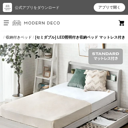
アプリで開く
公式アプリをダウンロード
ログイン
新規会員登録
ド
収納付きベッド
[セミダブル] LED照明付き収納ベッド マットレス付き
お
気
に
入
り
ア
イ
テ
ム
最