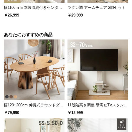
幅110cm 日本製収納付きセンター
ラタン調 アームチェア 2脚セット
テーブル TCT-007
￥26,999
￥29,999
あなたにおすすめの商品
幅120~200cm 伸長式ラウンドダイ
11段階高さ調整 壁寄せTVスタンド
ニングテーブル 6人掛け 天然木突
キャスター付き 上下左右角度調節
￥79,990
￥12,999
板 美しい格子デザイン
機能