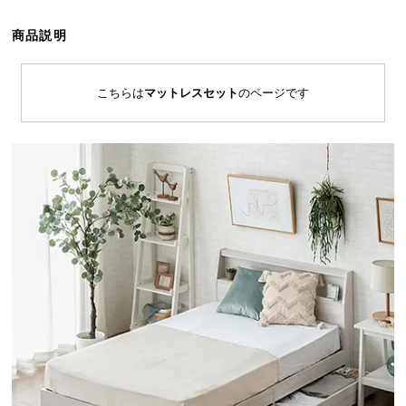
ら
探
商品説明
す
こちらは
マットレスセット
のページです
イ
ン
テ
リ
ア
テ
イ
ス
ト
か
ら
探
す