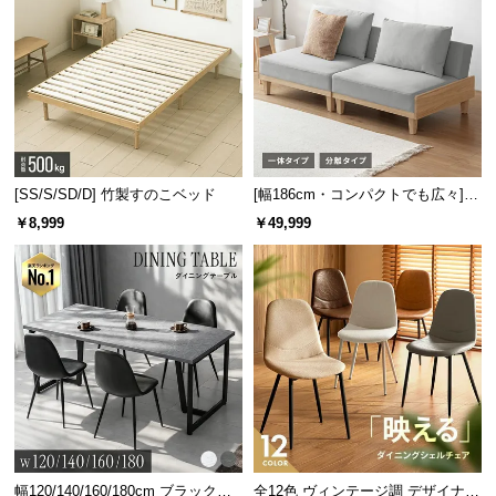
[SS/S/SD/D] 竹製すのこベッド
[幅186cm・コンパクトでも広々] 3
人掛けソファベッド リクライニン
￥8,999
￥49,999
グ 天然木フレーム 北欧
幅120/140/160/180cm ブラックフ
全12色 ヴィンテージ調 デザイナー