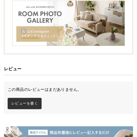
シ
ョ
ッ
ピ
ン
グ
ガ
イ
ド
レビュー
お
支
払
この商品のレビューはまだありません。
い
に
レビューを書く
つ
い
て
配