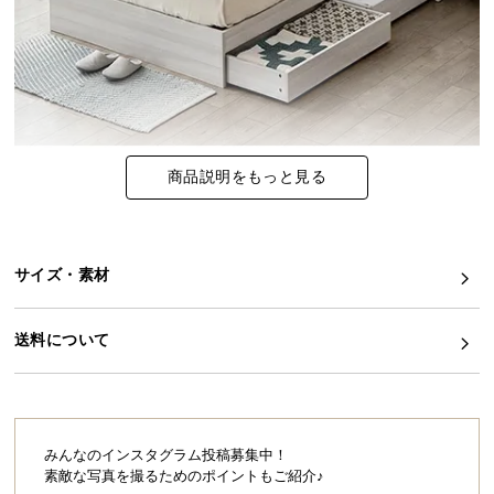
イ
ン
テ
リ
ア
コ
商品説明をもっと見る
ー
デ
ィ
ネ
サイズ・素材
ー
ト
送料について
か
ら
探
す
みんなのインスタグラム投稿募集中！
素敵な写真を撮るためのポイントもご紹介♪