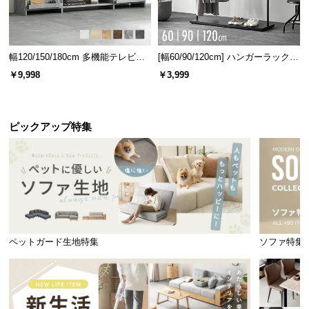
幅120/150/180cm 多機能テレビボ
[幅60/90/120cm] ハンガーラック
ード 木目/石目調 オープン収納・
スチール 4段階高さ調節 サイドフ
￥9,998
￥3,999
引き出し収納付き
ック オープンラック シンプル
ピックアップ特集
ペットガード生地特集
ソファ特集