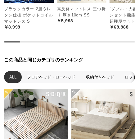
中
ブラックカラー 2層ウレ
高反発マットレス 三つ折
[ダブル・大容量
型
タン仕様 ポケットコイル
り 厚さ10cm SS
ンセント機能
商
￥5,998
マットレス S
超極厚マット
品
￥8,999
￥69,988
の
配
送
に
つ
この商品と同じカテゴリのランキング
い
て
ALL
フロアベッド・ローベッド
収納付きベッド
ロフト
小
型
商
品
の
配
送
に