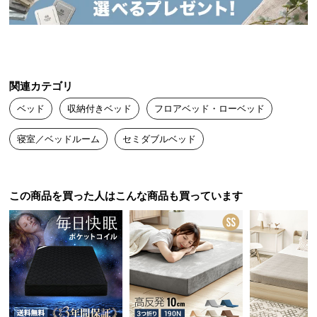
送
料
に
つ
い
関連カテゴリ
て
ベッド
収納付きベッド
フロアベッド・ローベッド
大
寝室／ベッドルーム
セミダブルベッド
型
商
品
の
この商品を買った人はこんな商品も買っています
配
送
に
つ
い
て