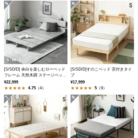
経
路
に
つ
い
て
返
品・
キ
[S/SD/D] 余白を楽しむローベッド
[S/SD/D]すのこベッド 宮付きタイ
フレーム 天然木調 ステージベッド
プ
ャ
2口コンセントタイプ
¥22,999
¥17,999
ン
4.75
（4）
5
（9）
セ
ル
に
つ
い
て