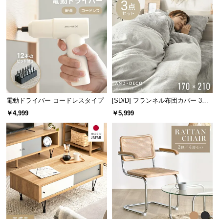
l
l
電動ドライバー コードレスタイプ
[SD/D] フランネル布団カバー 3点
セット
￥4,999
￥5,999