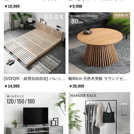
レーム ダイニング 大理石調 4人掛
ズシェルチェア
￥19,999
￥9,998
け
[S/D/Q/K・組替自由自在] パレット
幅80cm 天然木突板 ラウンドセン
ベッド 8/12/16枚セット
ターテーブル 美しい格子デザイン
￥14,999
￥39,999