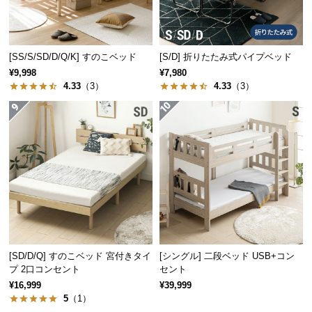
保
証
に
つ
[SS/S/SD/D/Q/K] すのこベッド
[S/D] 折りたたみ式パイプベッド
い
¥9,998
¥7,980
て
4.33
（3）
4.33
（3）
会
員
規
約
に
つ
い
て
[SD/D/Q] すのこベッド 宮付きタイ
[シングル] 二段ベッド USB+コン
プ 2口コンセント
セント
お
¥16,999
¥39,999
客
5
（1）
様