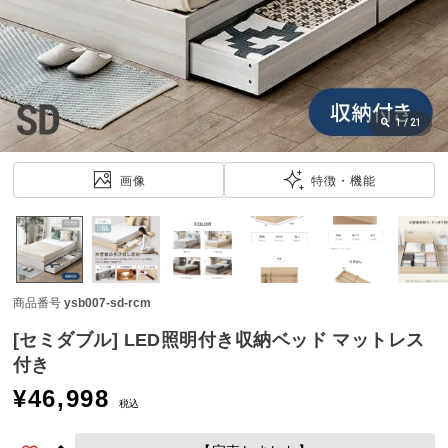
近
チ
ェ
ッ
ク
し
1
/
21
た
ア
画像
特徴・機能
イ
テ
ム
商品番号
ysb007-sd-rcm
特
集
[セミダブル] LED照明付き収納ベッド マットレス
一
付き
覧
¥
46,998
税込
人