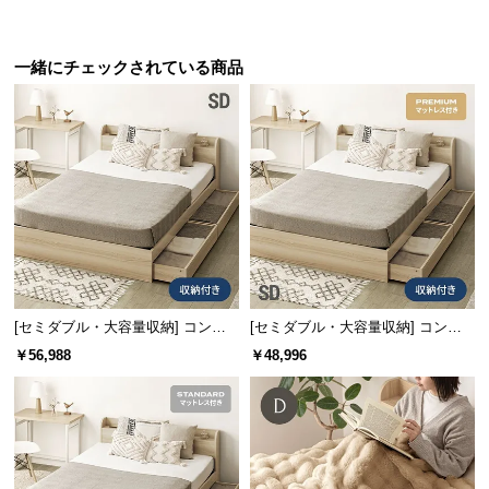
サ
ポ
一緒にチェックされている商品
ー
ト
お
知
ら
せ
[セミダブル・大容量収納] コンセ
[セミダブル・大容量収納] コンセ
ブ
ント機能付きベッド 超極厚マット
ント機能付きベッド プレミアムマ
￥56,988
￥48,996
ロ
レス付き
ットレス付き
グ
企
業