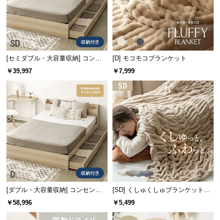
情
報
©
M
O
[セミダブル・大容量収納] コンセ
[D] モコモコブランケット
D
ント機能付きベッド マットレス付
￥39,997
￥7,999
E
き
R
N
D
E
C
O
C
o.,
L
t
[ダブル・大容量収納] コンセント
[SD] くしゅくしゅブランケットフ
機能付きベッド プレミアムマット
ランネルタイプ
d.
￥58,996
￥5,499
レス付き
A