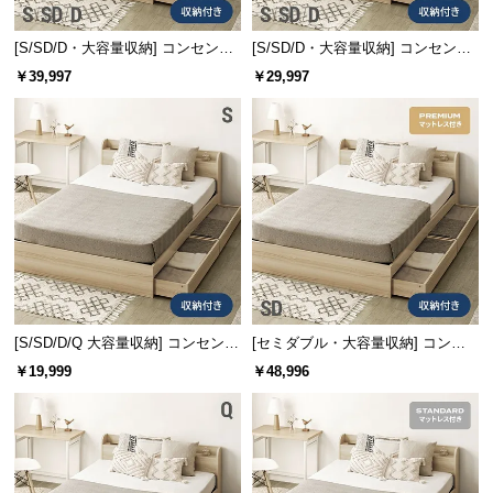
情
報
[S/SD/D・大容量収納] コンセント
[S/SD/D・大容量収納] コンセント
©
機能付きベッド プレミアムマット
機能付きベッド マットレス付き
￥39,997
￥29,997
レス付き
M
O
D
E
R
N
D
E
C
O
[S/SD/D/Q 大容量収納] コンセント
[セミダブル・大容量収納] コンセ
C
機能付きベッド 収納左右組み換え
ント機能付きベッド プレミアムマ
o.,
￥19,999
￥48,996
可能
ットレス付き
L
t
d.
A