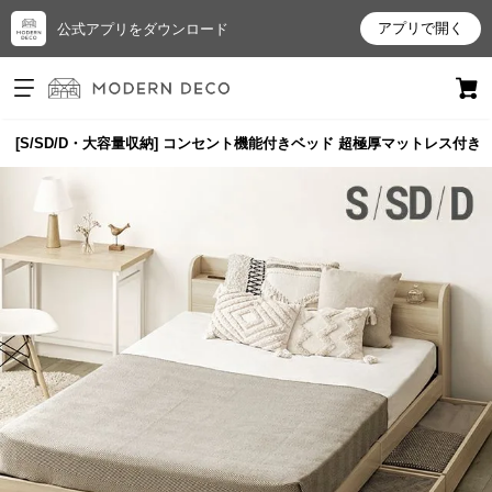
アプリで開く
公式アプリをダウンロード
ログイン
新規会員登録
ド
[S/SD/D・大容量収納] コンセント機能付きベッド 超極厚マットレス付き
お
気
に
入
り
ア
イ
テ
ム
最