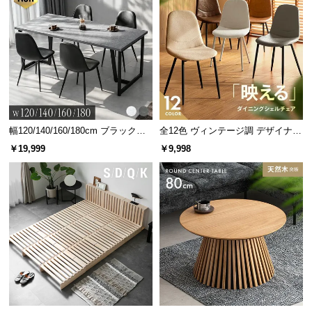
幅120/140/160/180cm ブラックフ
全12色 ヴィンテージ調 デザイナー
レーム ダイニング 大理石調 4人掛
ズシェルチェア
￥19,999
￥9,998
け