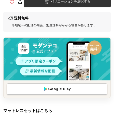
バリエーションを選択する
気
ア
イ
送料無料
テ
一部地域への配送の場合、別途送料がかかる場合があります。
ム
ラ
ン
キ
ン
グ
商
品
カ
Google Play
テ
ゴ
リ
マットレスセットはこちら
か