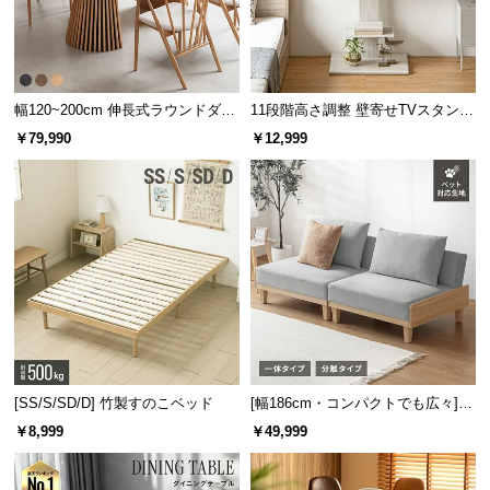
幅120~200cm 伸長式ラウンドダイ
11段階高さ調整 壁寄せTVスタンド
ニングテーブル 6人掛け 天然木突
キャスター付き 上下左右角度調節
￥79,990
￥12,999
板 美しい格子デザイン
機能
[SS/S/SD/D] 竹製すのこベッド
[幅186cm・コンパクトでも広々] 3
人掛けソファベッド リクライニン
￥8,999
￥49,999
グ 天然木フレーム 北欧