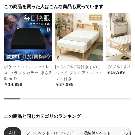
中
この商品を買った人はこんな商品も買っています
型
商
品
の
配
送
に
つ
い
ポケットコイルマットレ
[シングル] 宮付きすのこ
[ダブル] すの
て
￥16,999
ス ブラックカラー 厚さ2
ベッド プレミアムマット
0cm D
レス付き
￥14,999
￥37,998
小
型
商
品
の
この商品と同じカテゴリのランキング
配
送
ALL
フロアベッド・ローベッド
収納付きベッド
ロフト
に