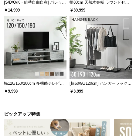
[S/D/Q/K・組替自由自在] パレット
幅80cm 天然木突板 ラウンドセン
ベッド 8/12/16枚セット
ターテーブル 美しい格子デザイン
￥14,999
￥39,999
幅120/150/180cm 多機能テレビボ
[幅60/90/120cm] ハンガーラック
ード 木目/石目調 オープン収納・
スチール 4段階高さ調節 サイドフ
￥9,998
￥3,999
引き出し収納付き
ック オープンラック シンプル
ピックアップ特集