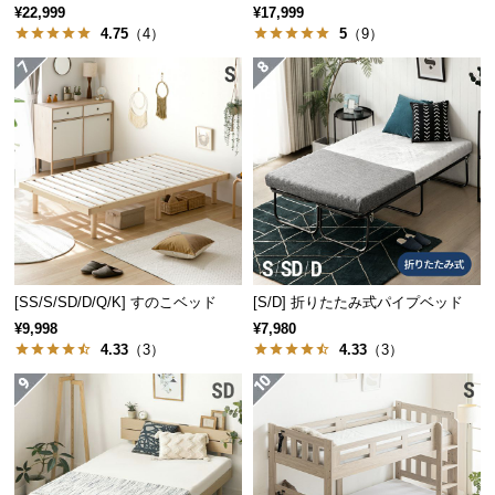
保
2口コンセントタイプ
¥22,999
¥17,999
証
4.75
（4）
5
（9）
に
つ
い
て
会
員
規
約
に
[SS/S/SD/D/Q/K] すのこベッド
[S/D] 折りたたみ式パイプベッド
つ
¥9,998
¥7,980
い
4.33
（3）
4.33
（3）
て
お
客
様