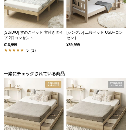
サ
ポ
ー
ト
[SD/D/Q] すのこベッド 宮付きタイ
[シングル] 二段ベッド USB+コン
プ 2口コンセント
セント
¥16,999
¥39,999
お
5
（1）
知
ら
せ
一緒にチェックされている商品
ブ
ロ
グ
企
業