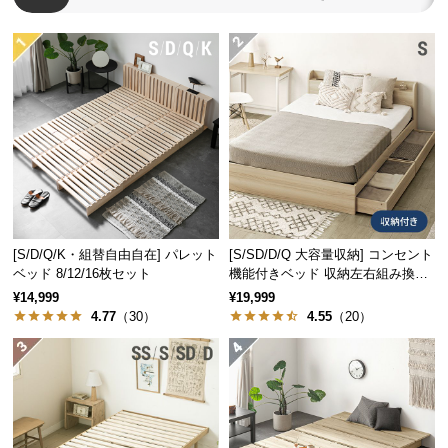
つ
い
て
開
梱
設
置
サ
ー
ビ
[S/D/Q/K・組替自由自在] パレット
[S/SD/D/Q 大容量収納] コンセント
ベッド 8/12/16枚セット
機能付きベッド 収納左右組み換え
ス
可能
¥14,999
¥19,999
に
4.77
（30）
4.55
（20）
つ
い
て
搬
入