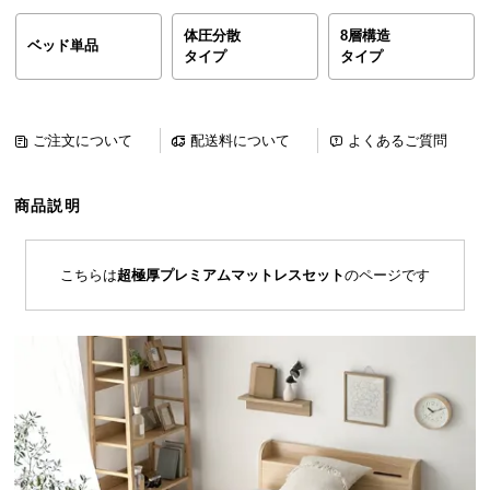
ら
体圧分散
8層構造
探
ベッド単品
タイプ
タイプ
す
ご注文について
配送料について
よくあるご質問
イ
ン
テ
商品説明
リ
ア
テ
こちらは
超極厚プレミアムマットレスセット
のページです
イ
ス
ト
か
ら
探
す