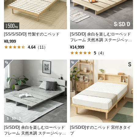
経
路
に
つ
い
[SS/S/SD/D] 竹製すのこベッド
[S/SD/D] 余白を楽しむローベッド
て
フレーム 天然木調 ステージベッド
¥8,999
ロボット掃除機対応
4.64
（11）
¥14,999
5
（4）
返
品・
キ
ャ
ン
セ
ル
に
つ
い
て
[S/SD/D] 余白を楽しむローベッド
[S/SD/D]すのこベッド 宮付きタイ
フレーム 天然木調 ステージベッド
プ