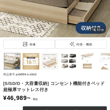
近
チ
ェ
ッ
ク
し
1
/
18
た
ア
画像
特徴・機能
イ
テ
ム
商品番号
ysb004-s-xlm2
特
集
[S/SD/D・大容量収納] コンセント機能付きベッド
一
超極厚マットレス付き
覧
¥
46,989
~
税込
人