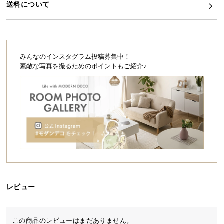
シ
送料について
ョ
ッ
ピ
ン
みんなのインスタグラム投稿募集中！
グ
素敵な写真を撮るためのポイントもご紹介♪
ガ
イ
ド
お
支
払
い
に
つ
い
レビュー
て
配
この商品のレビューはまだありません。