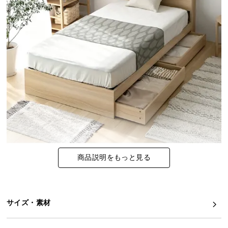
イ
ン
テ
リ
ア
コ
ー
デ
ィ
ネ
ー
ト
か
商品説明をもっと見る
ら
探
す
サイズ・素材