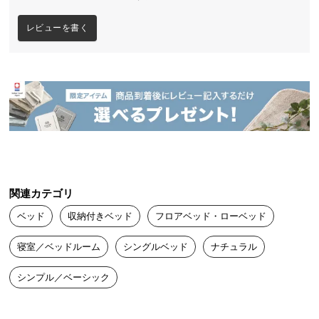
送
料
レビューを書く
に
つ
い
て
大
型
商
品
の
関連カテゴリ
配
ベッド
収納付きベッド
フロアベッド・ローベッド
送
に
寝室／ベッドルーム
シングルベッド
ナチュラル
つ
い
シンプル／ベーシック
て