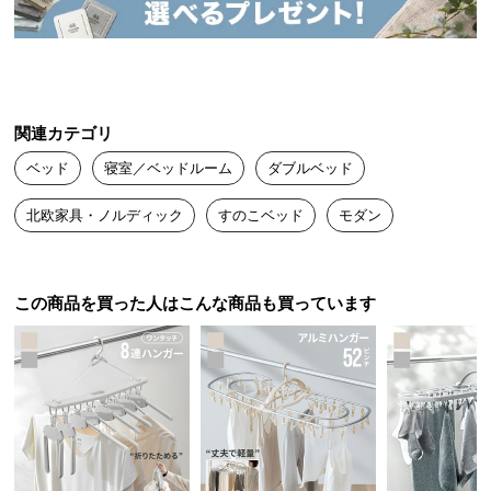
送
デンマーク生まれの本格北欧デザイン
料
に
つ
デンマークの人気インテリアメーカーによるプロダ
い
クトデザイン。本物の北欧デザインをお届けしま
関連カテゴリ
す。
て
ベッド
寝室／ベッドルーム
ダブルベッド
大
北欧家具・ノルディック
すのこベッド
モダン
型
商
品
の
この商品を買った人はこんな商品も買っています
配
送
に
つ
い
て