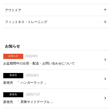
アウトドア
フィットネス・トレーニング
脚の高さ
約19.6㎝
お知らせ
2026/8/5
お知らせ
お盆期間中の出荷・配送・お問い合わせについて
安定性を高めるサポート脚
2026/8/3
新発売
新発売 「 ハンガーラック 」
ベッド中心部には木製の補強脚が付属。沈み込みを
抑え、安定感を高めてくれます。
2026/7/27
新発売
新発売 「 昇降サイドテーブル 」