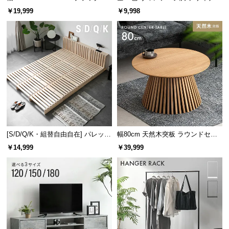
レーム ダイニング 大理石調 4人掛
ズシェルチェア
￥19,999
￥9,998
け
安定感のあるドロップマット構造
フレーム内部にマットレスを落とし込む構造なの
で、マットレスがズレにくく安定感のある寝心地で
す。
[S/D/Q/K・組替自由自在] パレット
幅80cm 天然木突板 ラウンドセン
ベッド 8/12/16枚セット
ターテーブル 美しい格子デザイン
￥14,999
￥39,999