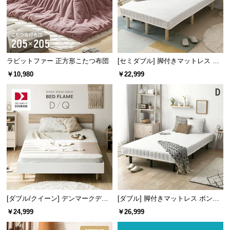
情
報
ヘッドとフットボード部分のモールディング装飾が
©
アクセントをつけ、クラシック調やアンティーク調
M
のお部屋に仕上げます。
O
ラビットファー 正方形こたつ布団
[セミダブル] 脚付きマットレス 脚
D
長25cm ボンネルコイル
￥10,980
￥22,999
E
R
N
D
E
C
O
C
o.,
L
t
[ダブル/クイーン] デンマークデザ
[ダブル] 脚付きマットレス ボンネ
イン ベッドフレーム 木目調
ルコイル やさしい肌触り コンパク
d.
￥24,999
￥26,999
トサイズで届く 一体型
A
ゆったり寛げるハイタイプのヘッドボード