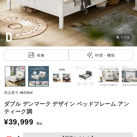
近
チ
ェ
ッ
ク
し
1
/
12
た
ア
画像
特徴・機能
イ
テ
ム
商品番号
dk54bd
特
集
ダブル デンマーク デザイン ベッドフレーム アン
一
ティーク調
覧
¥
39,999
税込
人