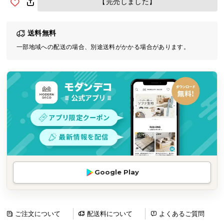
【完売しました】
気
ア
送料無料
イ
テ
一部地域への配送の場合、別途送料がかかる場合があります。
ム
ラ
ン
キ
ン
グ
商
品
Google Play
カ
テ
ゴ
リ
ご注文について
配送料について
よくあるご質問
か