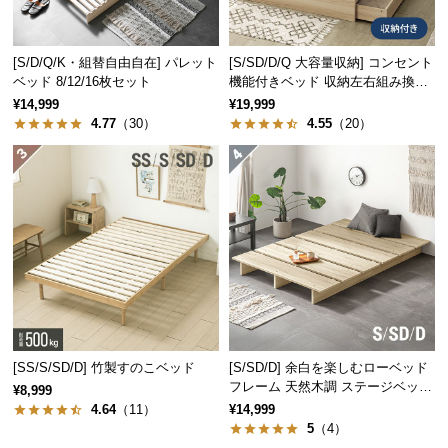
つ
い
[S/D/Q/K・組替自由自在] パレット
[S/SD/D/Q 大容量収納] コンセント
て
ベッド 8/12/16枚セット
機能付きベッド 収納左右組み換え
可能
¥14,999
¥19,999
開
4.77
（30）
4.55
（20）
梱
設
置
伝統と信頼のデンマークデザイン
サ
ー
ビ
家具づくりの長い歴史を持つデンマーク。家具の本
ス
場にて丁寧に作り上げられたこだわりの一台です。
に
つ
い
[SS/S/SD/D] 竹製すのこベッド
[S/SD/D] 余白を楽しむローベッド
て
フレーム 天然木調 ステージベッド
¥8,999
ロボット掃除機対応
4.64
（11）
¥14,999
搬
5
（4）
入