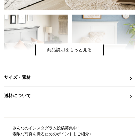
イ
ン
テ
リ
ア
コ
商品説明をもっと見る
ー
デ
ィ
ネ
サイズ・素材
ー
ト
送料について
か
ら
探
す
みんなのインスタグラム投稿募集中！
素敵な写真を撮るためのポイントもご紹介♪