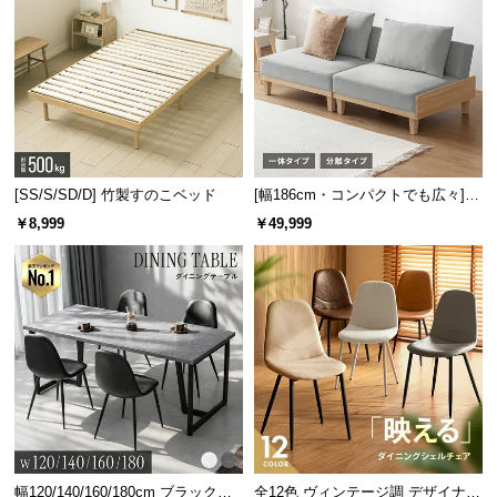
風通しの良いすのこ板
通気性に優れたすのこ板は湿気やカビ対策に最適。
オールシーズンを通して快適な睡眠をサポートしま
[SS/S/SD/D] 竹製すのこベッド
[幅186cm・コンパクトでも広々] 3
す。
人掛けソファベッド リクライニン
￥8,999
￥49,999
グ 天然木フレーム 北欧
幅120/140/160/180cm ブラックフ
全12色 ヴィンテージ調 デザイナー