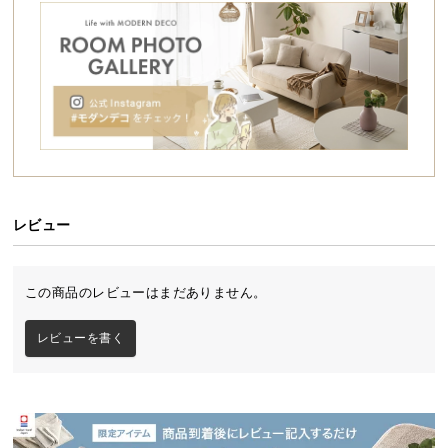
シ
ョ
ッ
ピ
ン
グ
ガ
イ
ド
レビュー
お
支
くつろぎの時間を生む北欧モダンベッド
払
この商品のレビューはまだありません。
い
インテリアに馴染む、シンプルなモールドを施した
に
北欧デザイン。ヘッドボードは背もたれとしても使
レビューを書く
え、リラックスできる体勢で過ごせます。通気性に
つ
優れたすのこ板を採用し、一年を通して心地よい睡
い
眠を味わうことができます。
て
配