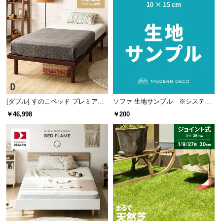
l
l
高さのあるヘッドボードは、読書やテレビを見ると
きに楽な姿勢でゆったりと寛ぐことができます。
[ダブル] すのこベッド プレミアム
ソファ 生地サンプル ※システム
マットレス付き
の都合上、こちらのページから商
￥46,998
￥200
品をかごに追加しても注文が正し
く行われません。必ずオーダーフ
ォームよりご注文ください※
ゆとりのあるダブルサイズ