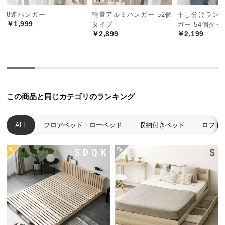
中
8連ハンガー
軽量アルミハンガー 52個
干し分けラン
型
￥1,999
タイプ
ガー 54個タイ
商
￥2,899
￥2,199
品
の
配
送
に
つ
この商品と同じカテゴリのランキング
い
て
ALL
フロアベッド・ローベッド
収納付きベッド
ロフト
小
型
商
品
の
配
送
に