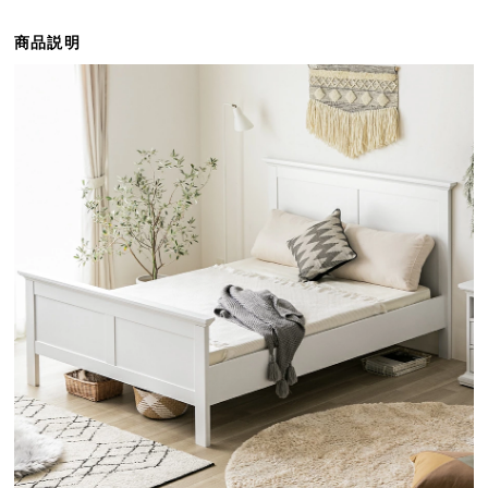
ら
探
商品説明
す
イ
ン
テ
リ
ア
テ
イ
ス
ト
か
ら
探
す