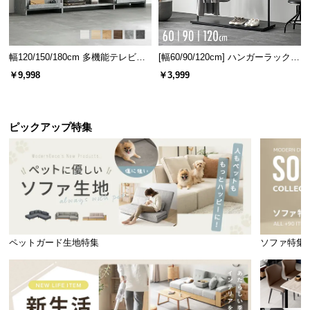
フレームの内寸
幅120/150/180cm 多機能テレビボ
[幅60/90/120cm] ハンガーラック
横幅
奥行き
ード 木目/石目調 オープン収納・
スチール 4段階高さ調節 サイドフ
￥9,998
￥3,999
引き出し収納付き
ック オープンラック シンプル
約140.5㎝
約197.8㎝
ピックアップ特集
こだわりの背面化粧仕上げ
ヘッドボード背面も同一の板材で仕上げています。
どこから見ても美しく、お部屋の雰囲気を損ねませ
ん。
ペットガード生地特集
ソファ特集