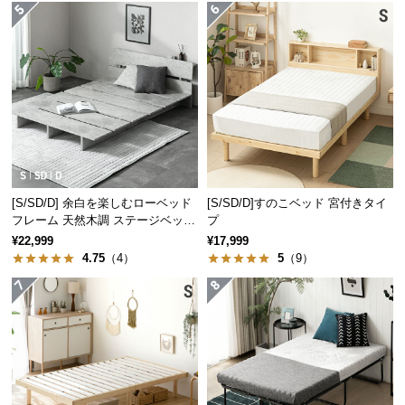
経
路
に
つ
い
て
返
品・
シリーズで揃えてトータ
キ
[S/SD/D] 余白を楽しむローベッド
[S/SD/D]すのこベッド 宮付きタイ
フレーム 天然木調 ステージベッド
プ
ャ
ルコーデ
2口コンセントタイプ
¥22,999
¥17,999
ン
4.75
（4）
5
（9）
セ
同シリーズの家具で揃えることで空間に統一性
ル
が生まれ、すっきりとまとまった印象のお部屋
に
になります。
つ
い
て