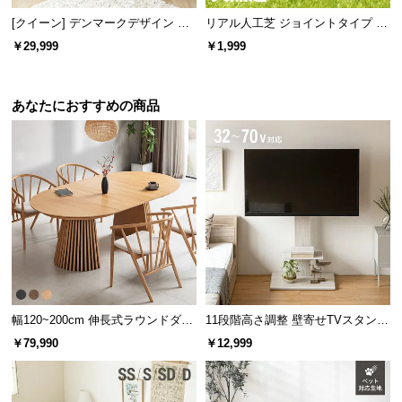
[クイーン] デンマークデザイン ベ
リアル人工芝 ジョイントタイプ 30
ゆったり寝転べるダブルサイズ。余裕のある寝返り
ッドフレーム 木目調
cm 1/9/27枚 芝丈35mm
￥29,999
￥1,999
のスペースを確保できるので、快適に睡眠がとれま
す。
あなたにおすすめの商品
幅120~200cm 伸長式ラウンドダイ
11段階高さ調整 壁寄せTVスタンド
ニングテーブル 6人掛け 天然木突
キャスター付き 上下左右角度調節
横幅
奥行き
高さ
￥79,990
￥12,999
板 美しい格子デザイン
機能
約158.1㎝
約210.8㎝
約110㎝