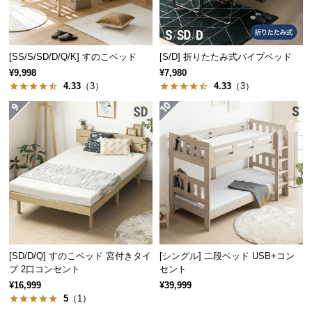
保
証
に
つ
[SS/S/SD/D/Q/K] すのこベッド
[S/D] 折りたたみ式パイプベッド
い
¥9,998
¥7,980
て
4.33
（3）
4.33
（3）
会
員
デンマーク家具シリーズのラインナッ
規
プ
約
に
つ
い
て
幅118cm
幅99cm
幅110cm
幅120cm
幅130cm
デンマー
デンマー
デンマー
デンマー
デンマー
¥19,99
¥10,99
¥14,99
¥19,99
¥17,99
8
9
9
8
9
ク デザイ
ク デザイ
クデザイ
ク デザイ
ク デザイ
[SD/D/Q] すのこベッド 宮付きタイ
[シングル] 二段ベッド USB+コン
ン テレビ
ン センタ
ン ワーク
ン ワーク
ン ワーク
プ 2口コンセント
セント
お
ボード
ーテーブ
デスク
デスク
デスク
¥16,999
¥39,999
客
ル
5
（1）
様