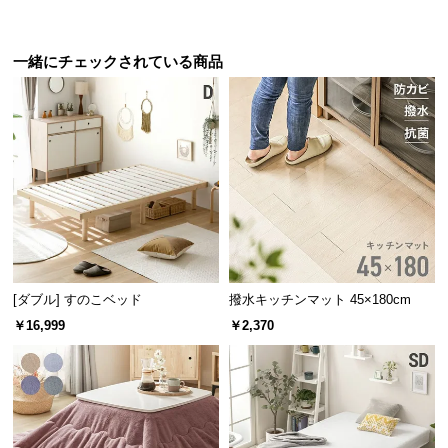
サ
ポ
一緒にチェックされている商品
ー
幅65cm
幅99cm
幅147cm
幅99cm
ト
デンマー
デンマー
デンマー
デンマー
¥10,99
¥26,99
¥26,99
¥19,99
8
9
9
9
ク デザイ
ク デザイ
ク デザイ
ク デザイ
ン ワーク
ン マルチ
ン マルチ
ン マルチ
デスク
キャビネ
チェスト
チェスト
お
ット
知
ら
せ
デンマーク家具シリーズをもっと見る
[ダブル] すのこベッド
撥水キッチンマット 45×180cm
ブ
￥16,999
￥2,370
ロ
グ
企
アクセントをつけるモールディング装飾
業