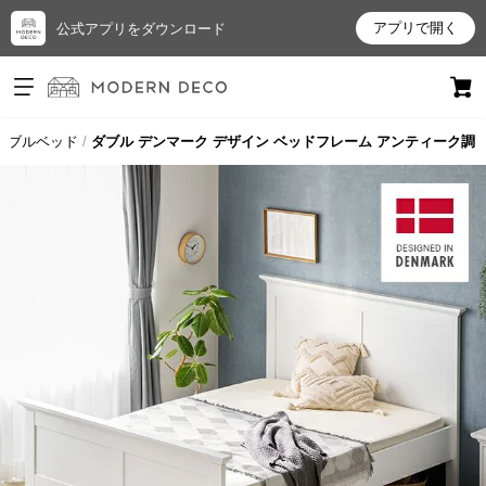
アプリで開く
公式アプリをダウンロード
ログイン
新規会員登録
ダブルベッド
ダブル デンマーク デザイン ベッドフレーム アンティーク調
お
気
に
入
り
ア
イ
テ
ム
最