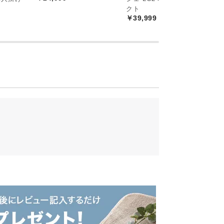
る快適な広さです。通気性に優れたすのこ
￥
クト
な眠りをサポートします。
￥39,999
の本格北欧デザイン
ーによるプロダクトデザイン。本物の北欧