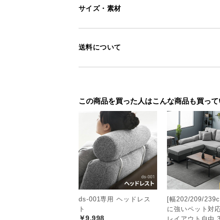
サイズ・素材
送料について
この商品を買った人はこんな商品も買って
安らぎで満たされ
ds-001専用 ヘッドレス
[幅202/209/23
ト
に強いペット対応
全体を木目調で仕上げたシックな一
￥9,998
レイアウト自由 