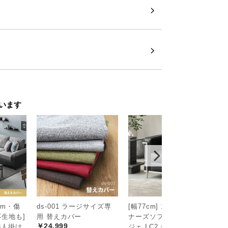
います
るウッド調ベッド
9cm・傷
ds-001 ラージサイズ専
[幅77cm] 1人掛けデザイ
[
生地も]
用 替えカバー
ナーズソファ ル・コルビ
ザ
台。開放的なワイドダブルサイズのベッド
￥24,999
3人掛け
ジェ LC2 名作 リプロダ
ソ