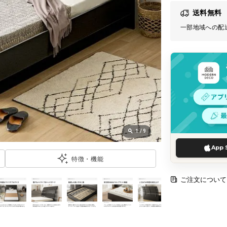
送料無料
一部地域への配
1
/
9
App 
特徴・機能
ご注文について