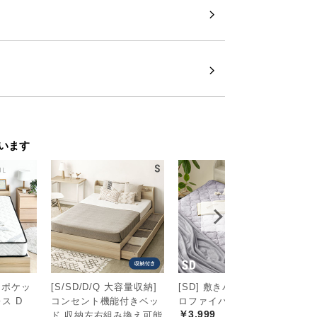
います
 ポケッ
[S/SD/D/Q 大容量収納]
[SD] 敷きパッド マイク
[
ス D
コンセント機能付きベッ
ロファイバー
付
￥3,999
￥
ド 収納左右組み換え可能