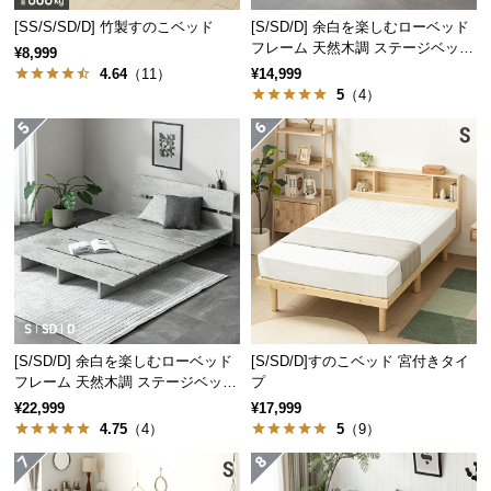
経
[SS/S/SD/D] 竹製すのこベッド
[S/SD/D] 余白を楽しむローベッド
路
フレーム 天然木調 ステージベッド
¥8,999
に
ロボット掃除機対応
4.64
（11）
¥14,999
つ
5
（4）
い
て
△ 圧迫感がある
〇 圧迫感がない
空間が狭く見えてしまう
空間が広く見える
返
品・
キ
ャ
安定感のあるドロップマット構造
ン
セ
ル
フレーム内部にマットレスを落とし込む構造なの
[S/SD/D] 余白を楽しむローベッド
[S/SD/D]すのこベッド 宮付きタイ
に
で、マットレスがズレにくく安定感のある寝心地で
フレーム 天然木調 ステージベッド
プ
つ
す。
2口コンセントタイプ
¥22,999
¥17,999
い
4.75
（4）
5
（9）
て