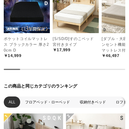
中
型
商
品
の
配
ポケットコイルマットレ
[S/SD/D]すのこベッド
[ダブル・大容量
送
ス ブラックカラー 厚さ2
宮付きタイプ
ンセント機能
に
￥17,999
0cm D
マットレス付
つ
￥14,999
￥46,497
い
て
小
床面の高さ
約1.2㎝
この商品と同じカテゴリのランキング
型
商
品
ALL
フロアベッド・ローベッド
収納付きベッド
ロフト
の
空間を広く見せるロースタイル
配
高さはわずか
45㎝
。ベッド全体を低く設計している
送
ため、圧迫感が少なくお部屋を広々と感じられま
に