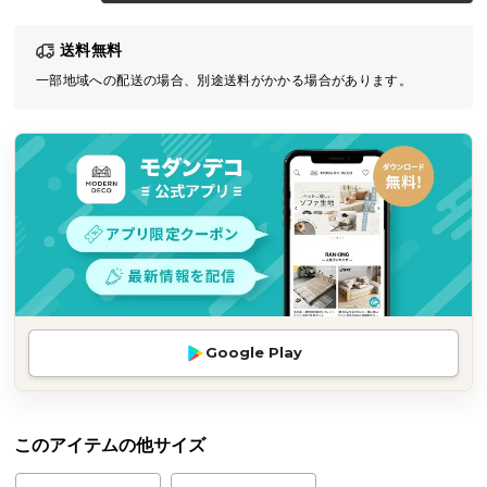
気
送料無料
ア
イ
一部地域への配送の場合、別途送料がかかる場合があります。
テ
ム
ラ
ン
キ
ン
グ
商
Google Play
品
カ
テ
ゴ
このアイテムの他サイズ
リ
か