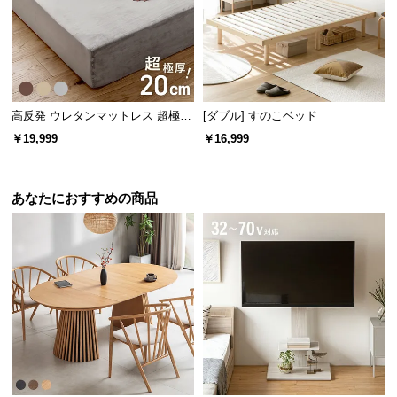
小物をたくさん置ける耐久性
宮棚の耐荷重は
約80㎏
もあるので、照明器具を設置
したり、小物をたくさん置くこともできます。
高反発 ウレタンマットレス 超極厚
[ダブル] すのこベッド
20cm 一体型 フラットタイプ [SD]
￥19,999
￥16,999
あなたにおすすめの商品
耐荷重
約80㎏