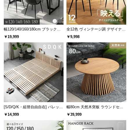
使い勝手の良い2口コンセント
コンセント数は従来品から1つ増えた
2口
に。照明を
幅120/140/160/180cm ブラックフ
全12色 ヴィンテージ調 デザイナー
置いて就寝前の読書を楽しむこともできます。
レーム ダイニング 大理石調 4人掛
ズシェルチェア
￥19,999
￥9,998
け
[S/D/Q/K・組替自由自在] パレット
幅80cm 天然木突板 ラウンドセン
ベッド 8/12/16枚セット
ターテーブル 美しい格子デザイン
￥14,999
￥39,999
コンセント数の比較
従来品
当商品