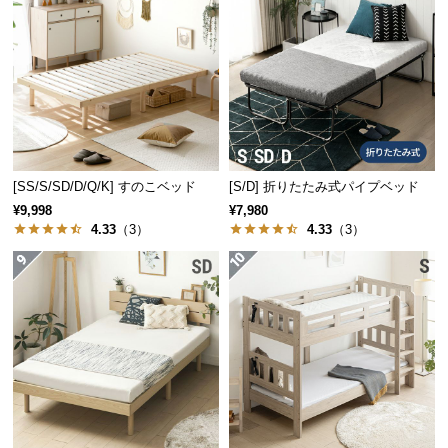
保
証
に
つ
い
て
会
[SS/S/SD/D/Q/K] すのこベッド
[S/D] 折りたたみ式パイプベッド
員
フレームの内寸
¥9,998
¥7,980
規
4.33
（3）
4.33
（3）
約
横幅
奥行き
に
つ
約141㎝
約196㎝
い
て
厚手のマットレスもすっぽり収まる
お
フレーム内側の高さは
約8.8㎝
。分厚いマットレスを
客
敷いてもすっぽりとキレイに収まります。
様