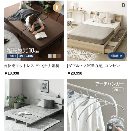
情
報
©
M
O
D
E
R
N
D
高反発マットレス 三つ折り 消臭
[ダブル・大容量収納] コンセント
高密度ハード 厚さ10cm K
機能付きベッド 収納左右組み換え
E
￥19,998
￥29,998
可能
C
O
C
o.,
シンプルで使いやすいヘッドボード
L
t
d.
どんなお部屋にも合わせやすいシンプルなヘッドボ
ード。文庫本や時計などが置ける宮棚付きです。
A