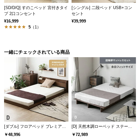
サ
[SD/D/Q] すのこベッド 宮付きタイ
[シングル] 二段ベッド USB+コン
プ 2口コンセント
セント
ポ
ー
¥16,999
¥39,999
5
（1）
ト
お
一緒にチェックされている商品
知
ら
せ
フレーム高さ（内寸）
約8.8㎝
ブ
ロ
グ
シーツ崩れを防ぎ見た目も美しく
[ダブル] フロアベッド プレミアム
[D] 天然木調ローベッド ステージ
シーツの折込み部分もフレーム内に入るため、型崩
れを防げます。見た目もすっきりとした仕上がりで
マットレス付き
ベッド 超極厚マットレス付き（余
企
￥48,996
￥72,989
す。
業
白フィットサイズ）