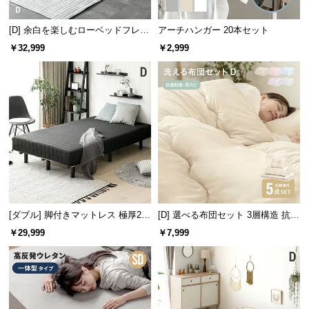
l
l
[D] 余白を楽しむローベッドフレー
アーチハンガー 20本セット
ム 天然木調 ステージベッド 2口コ
￥32,999
￥2,999
ンセント
宮棚の内寸
[ダブル] 脚付きマットレス 極厚20c
[D] 選べる布団セット 3層構造 抗菌
横幅
奥行き
高さ
m ボンネルコイル
洗える 5点セット
￥29,999
￥7,999
約141㎝
約13㎝
約10㎝