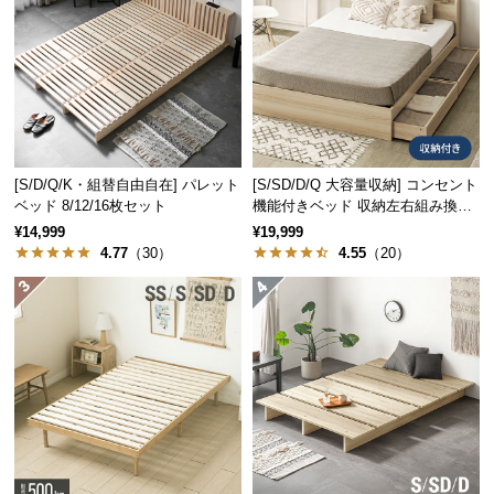
す。
つ
い
て
開
梱
設
[S/D/Q/K・組替自由自在] パレット
[S/SD/D/Q 大容量収納] コンセント
置
ベッド 8/12/16枚セット
機能付きベッド 収納左右組み換え
可能
サ
¥14,999
¥19,999
4.77
（30）
4.55
（20）
ー
ビ
ス
に
高さ
約45㎝
つ
い
一般的なベッドとの比較
て
一般的なベッド
当商品
搬
入