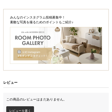
シ
ョ
ッ
みんなのインスタグラム投稿募集中！
ピ
アッシュグレー
ダークグレー
素敵な写真を撮るためのポイントもご紹介♪
ン
グ
ガ
お部屋を広く見せるフロアベッド
イ
シンプルでスタイリッシュなデザインと、コンセン
ド
ト&USBポートを装備した充実の機能。床に近いベッ
ドは落ち着きがあり、開放的な空間を生みます。
お
支
払
い
に
レビュー
つ
い
て
この商品のレビューはまだありません。
配
レビューを書く