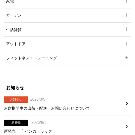
家電
ガーデン
生活雑貨
アウトドア
フィットネス・トレーニング
1.8mの電源コードで設置しやすく
電源コードは
約1.8m
と長めの設計。コンセントから
離れた場所でも設置しやすくなっています。
お知らせ
2026/8/5
お知らせ
お盆期間中の出荷・配送・お問い合わせについて
2026/8/3
新発売
新発売 「 ハンガーラック 」