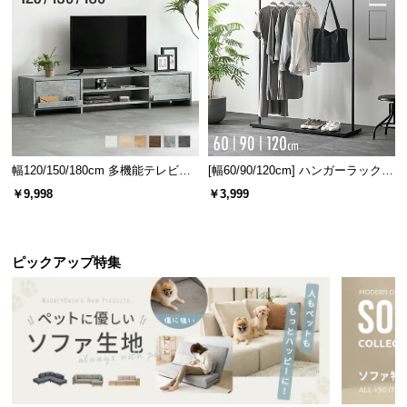
1口
2口（計1500W）
2
口に増えてもっと便利に！
幅120/150/180cm 多機能テレビボ
[幅60/90/120cm] ハンガーラック
ード 木目/石目調 オープン収納・
スチール 4段階高さ調節 サイドフ
￥9,998
￥3,999
引き出し収納付き
ック オープンラック シンプル
USBポート付きで充電も楽々
あるとうれしいUSBポート搭載。
2.1A出力
に対応
し、タブレット端末も充電できます。
ピックアップ特集