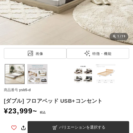
近
チ
ェ
ッ
ク
し
1
/
19
た
ア
画像
特徴・機能
イ
テ
ム
商品番号
ysb5-d
特
集
[ダブル] フロアベッド USB+コンセント
一
¥
23,999
~
覧
税込
バリエーションを選択する
人