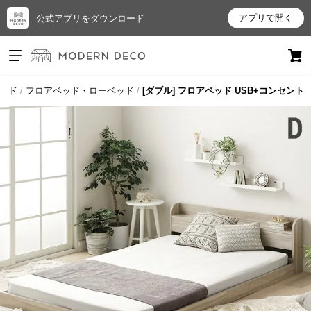
アプリで開く
公式アプリをダウンロード
ログイン
新規会員登録
ッド
フロアベッド・ローベッド
[ダブル] フロアベッド USB+コンセント
お
気
に
入
り
ア
イ
テ
ム
最