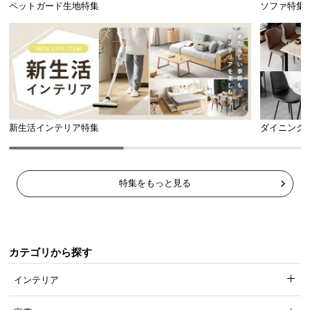
ペットガード生地特集
ソファ特集
USBポート
1口（DC5V 2.1A）
新生活インテリア特集
ダイニング
スライドカバーでほこりを防ぐ
コンセントにもUSBポートにも、ほこりやゴミの侵
特集をもっと見る
入を防ぐスライドカバーが付いているので安心で
す。
カテゴリから探す
インテリア