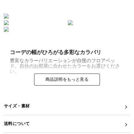
イ
ン
テ
リ
ア
コ
ー
コーデの幅がひろがる多彩なカラバリ
デ
豊富なカラーバリエーションが自慢のフロアベッ
ィ
ド。自分のお部屋に合わせたカラーをお選びくださ
い。
ネ
ー
商品説明をもっと見る
ト
か
ら
サイズ・素材
探
ホワイト
アッシュホワイト
ナチュラル
す
ブラウン
キャメルブラウン
ダークブラウン
送料について