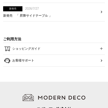
2026/7/27
新発売
新発売 「 昇降サイドテーブル 」
コード長
約1.8m
ご利用方法
※ホワイト・アッシュホワイトのみ白色の電源コードです
ショッピングガイド
お客様サポート
温もり豊かな木目調デザイン
優しい風合いの木目を施し、温かみのあるウッド調
のフレームに仕上げました。