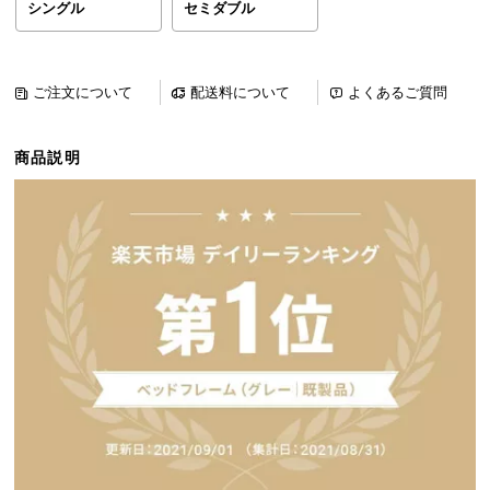
シングル
セミダブル
ら
探
す
ご注文について
配送料について
よくあるご質問
イ
商品説明
ン
テ
リ
ア
テ
イ
ス
ト
か
ら
探
す