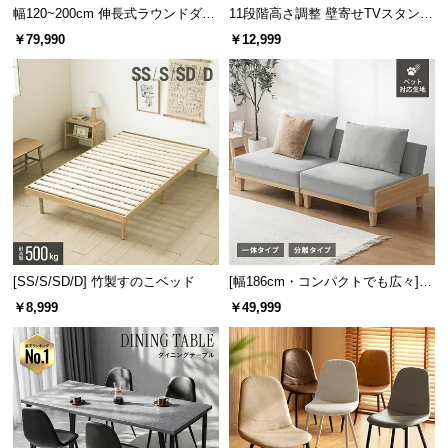
幅120~200cm 伸長式ラウンドダイ
11段階高さ調整 壁寄せTVスタンド
2口コンセント&USBポート搭載
ニングテーブル 6人掛け 天然木突
キャスター付き 上下左右角度調節
￥79,990
￥12,999
板 美しい格子デザイン
機能
宮棚には2口コンセントやUSBポートも搭載。ほこり
を防ぐスライドカバーなど、細かな配慮も忘れませ
ん。
[SS/S/SD/D] 竹製すのこベッド
[幅186cm・コンパクトでも広々] 3
人掛けソファベッド リクライニン
￥8,999
￥49,999
グ 天然木フレーム 北欧
2口コンセント
USBポート
スライドカバー