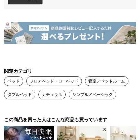
送
料
に
つ
い
て
大
暮らしに馴染むフロアベッド
型
商
関連カテゴリ
品
日本人が古来より親しみを持つロースタイル。床に
ベッド
フロアベッド・ローベッド
寝室／ベッドルーム
近い暮らしは気持ちが安らぎます。
の
配
ダブルベッド
ナチュラル
シンプル／ベーシック
送
に
つ
安心してくつろげる高さ
この商品を買った人はこんな商品も買っています
い
床面が低いのでマットレスを敷いても高くなり過ぎ
て
ず、安心してくつろげます。お子様のいるご家庭に
も◎