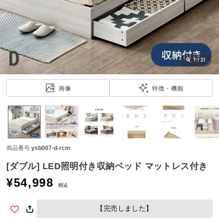
近
チ
ェ
ッ
ク
し
1
/
21
た
ア
画像
特徴・機能
イ
テ
ム
商品番号
ysb007-d-rcm
特
集
[ダブル] LED照明付き収納ベッド マットレス付き
一
¥
54,998
覧
税込
【完売しました】
人