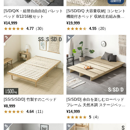
つ
[S/D/Q/K・組替自由自在] パレット
[S/SD/D/Q 大容量収納] コンセント
い
ベッド 8/12/16枚セット
機能付きベッド 収納左右組み換え
て
可能
¥14,999
¥19,999
4.77
（30）
4.55
（20）
開
梱
設
置
サ
ー
ビ
ス
に
つ
[SS/S/SD/D] 竹製すのこベッド
[S/SD/D] 余白を楽しむローベッド
い
フレーム 天然木調 ステージベッド
¥8,999
て
ロボット掃除機対応
4.64
（11）
¥14,999
5
（4）
搬
入