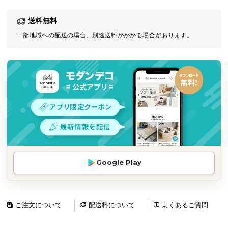
気
送料無料
ア
イ
一部地域への配送の場合、別途送料がかかる場合があります。
テ
ム
ラ
ン
キ
ン
グ
商
Google Play
品
カ
テ
ゴ
ご注文について
配送料について
よくあるご質問
リ
か