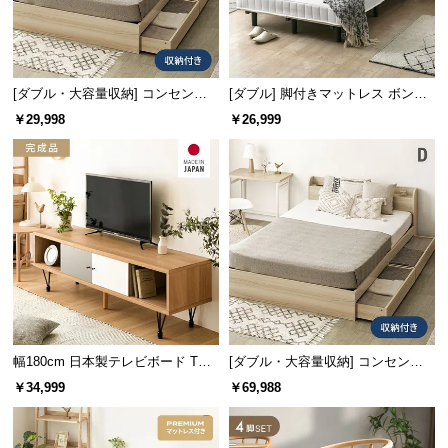
情
報
©
M
[ダブル・大容量収納] コンセント
[ダブル] 脚付きマットレス ボンネ
O
機能付きベッド 収納左右組み換え
ルコイル やさしい肌触り コンパク
￥29,998
￥26,999
D
可能
トサイズで届く 一体型
E
R
N
D
E
C
O
C
o.,
L
幅180cm 日本製テレビボード TOT-
[ダブル・大容量収納] コンセント
007
機能付きベッド 超極厚マットレス
t
￥34,999
￥69,988
付き
d.
A