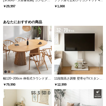
[S/SD/D・大容量収納] コンセント
ソファ滑り止めシリコンマット 4個
機能付きベッド マットレス付き
セット
￥29,997
￥1,000
あなたにおすすめの商品
幅120~200cm 伸長式ラウンドダイ
11段階高さ調整 壁寄せTVスタンド
ニングテーブル 6人掛け 天然木突
キャスター付き 上下左右角度調節
￥79,990
￥12,999
板 美しい格子デザイン
機能