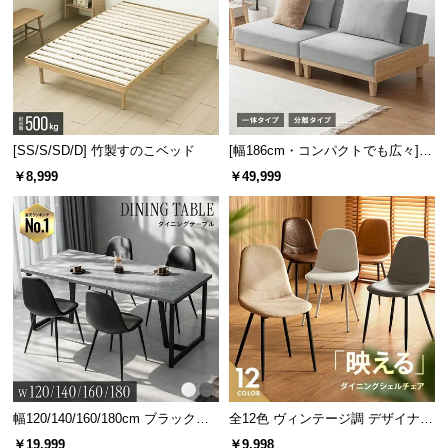
[SS/S/SD/D] 竹製すのこベッド
[幅186cm・コンパクトでも広々] 3
人掛けソファベッド リクライニン
￥8,999
￥49,999
グ 天然木フレーム 北欧
幅120/140/160/180cm ブラックフ
全12色 ヴィンテージ調 デザイナー
レーム ダイニング 大理石調 4人掛
ズシェルチェア
￥19,999
￥9,998