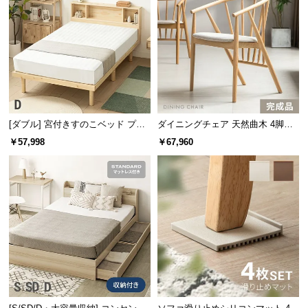
l
l
[ダブル] 宮付きすのこベッド プレ
ダイニングチェア 天然曲木 4脚セ
ミアムマットレス付き
ット
￥57,998
￥67,960