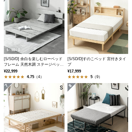
経
路
に
つ
い
て
返
品・
[S/SD/D] 余白を楽しむローベッド
[S/SD/D]すのこベッド 宮付きタイ
フレーム 天然木調 ステージベッド
プ
キ
2口コンセントタイプ
¥22,999
¥17,999
ャ
4.75
（4）
5
（9）
ン
セ
ル
に
つ
い
て