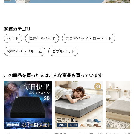
送
料
に
つ
関連カテゴリ
い
ベッド
収納付きベッド
フロアベッド・ローベッド
て
寝室／ベッドルーム
ダブルベッド
大
型
商
品
この商品を買った人はこんな商品も買っています
の
配
送
に
つ
い
て