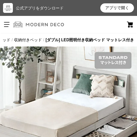
アプリで開く
公式アプリをダウンロード
ログイン
新規会員登録
ベッド
収納付きベッド
[ダブル] LED照明付き収納ベッド マットレス付き
お
気
に
入
り
ア
イ
テ
ム
最