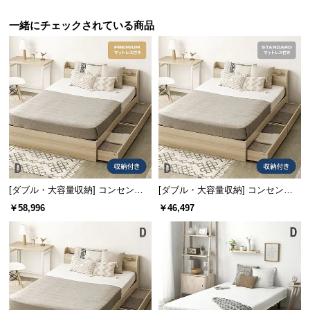
サ
一緒にチェックされている商品
ポ
ー
ト
お
知
ら
せ
[ダブル・大容量収納] コンセント
[ダブル・大容量収納] コンセント
機能付きベッド プレミアムマット
機能付きベッド マットレス付き
￥58,996
￥46,497
ブ
レス付き
ロ
グ
企
業