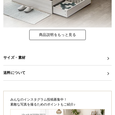
イ
ン
テ
リ
ア
商品説明をもっと見る
コ
ー
デ
ィ
サイズ・素材
ネ
ー
送料について
ト
か
ら
探
す
みんなのインスタグラム投稿募集中！
素敵な写真を撮るためのポイントもご紹介♪