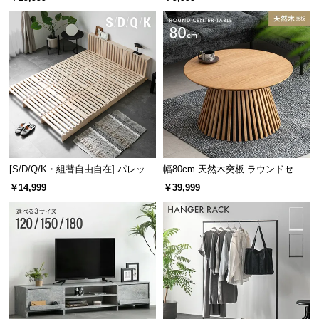
け
[S/D/Q/K・組替自由自在] パレット
幅80cm 天然木突板 ラウンドセン
ベッド 8/12/16枚セット
ターテーブル 美しい格子デザイン
￥14,999
￥39,999