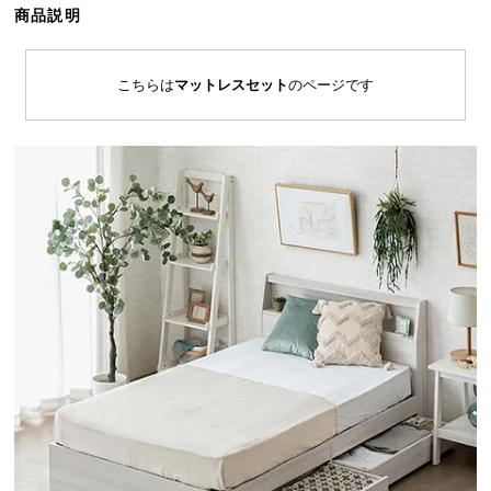
商品説明
ら
探
す
こちらは
マットレスセット
のページです
イ
ン
テ
リ
ア
テ
イ
ス
ト
か
ら
探
す