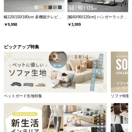
幅120/150/180cm 多機能テレビボ
[幅60/90/120cm] ハンガーラック
ード 木目/石目調 オープン収納・
スチール 4段階高さ調節 サイドフ
￥9,998
￥3,999
引き出し収納付き
ック オープンラック シンプル
ピックアップ特集
ペットガード生地特集
ソファ特集