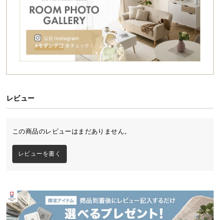
シ
ョ
ッ
ピ
ン
グ
ガ
イ
ド
レビュー
お
支
この商品のレビューはまだありません。
払
い
レビューを書く
に
つ
い
て
配