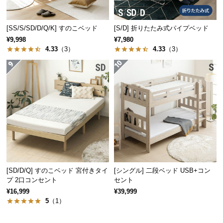
保
証
に
[SS/S/SD/D/Q/K] すのこベッド
[S/D] 折りたたみ式パイプベッド
つ
¥9,998
¥7,980
い
4.33
（3）
4.33
（3）
て
会
員
規
約
に
つ
い
て
[SD/D/Q] すのこベッド 宮付きタイ
[シングル] 二段ベッド USB+コン
プ 2口コンセント
セント
¥16,999
¥39,999
お
5
（1）
客
様