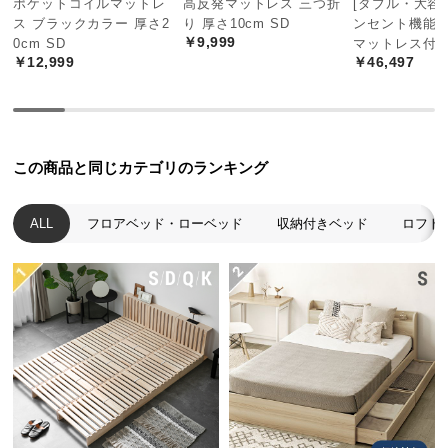
ポケットコイルマットレ
高反発マットレス 三つ折
[ダブル・大容量
中
ス ブラックカラー 厚さ2
り 厚さ10cm SD
ンセント機能
型
￥9,999
0cm SD
マットレス付
商
￥12,999
￥46,497
品
の
配
送
この商品と同じカテゴリのランキング
に
つ
い
ALL
フロアベッド・ローベッド
収納付きベッド
ロフト
て
小
型
商
品
の
配
送
に