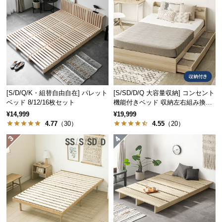
つ
床面の高さ
約1.2㎝
い
て
開
空間を広く見せるロースタイル
梱
高さはわずか
45㎝
。ベッド全体を低く設計している
設
ため、圧迫感が少なくお部屋を広々と感じられま
置
[S/D/Q/K・組替自由自在] パレット
[S/SD/D/Q 大容量収納] コンセント
す。
サ
ベッド 8/12/16枚セット
機能付きベッド 収納左右組み換え
可能
ー
¥14,999
¥19,999
4.77
（30）
4.55
（20）
ビ
ス
に
つ
い
て
搬
入