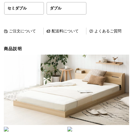
ら
セミダブル
ダブル
探
す
ご注文について
配送料について
よくあるご質問
イ
ン
商品説明
テ
リ
ア
テ
イ
ス
ト
か
ら
探
す