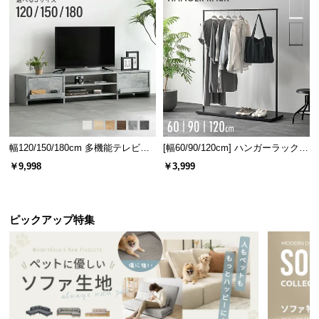
コンセント数の比較
従来品
当商品
幅120/150/180cm 多機能テレビボ
[幅60/90/120cm] ハンガーラック
ード 木目/石目調 オープン収納・
スチール 4段階高さ調節 サイドフ
￥9,998
￥3,999
1口
2口（計1500W）
引き出し収納付き
ック オープンラック シンプル
ピックアップ特集
2
口に増えてもっと便利に！
USBポート付きで充電も楽々