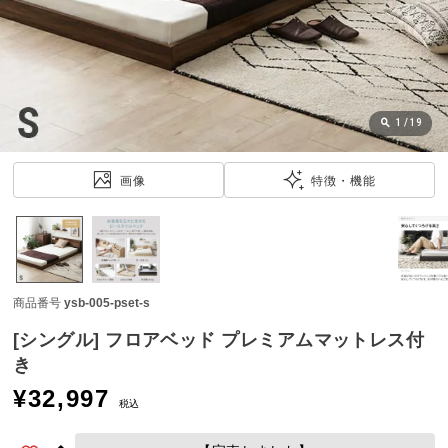
近
チ
ェ
ッ
ク
し
1
/
19
た
ア
画像
特徴・機能
イ
テ
ム
商品番号
ysb-005-pset-s
特
集
[シングル] フロアベッド プレミアムマットレス付
一
き
覧
¥
32,997
税込
人