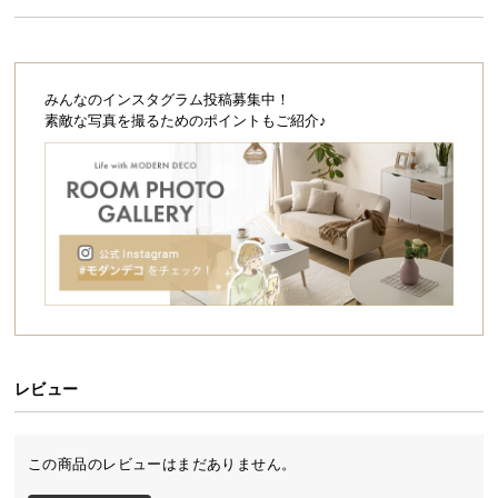
シ
ョ
ホワイト
アッシュホワイト
ナチュラル
ッ
ピ
みんなのインスタグラム投稿募集中！
ン
素敵な写真を撮るためのポイントもご紹介♪
グ
ガ
ブラウン
キャメルブラウン
ダークブラウン
イ
ド
お
支
アッシュグレー
ダークグレー
払
い
に
つ
お部屋を広く見せるフロアベッド
レビュー
い
シンプルでスタイリッシュなデザインと、コンセン
て
ト&USBポートを装備した充実の機能。床に近いベッ
ドは落ち着きがあり、開放的な空間を生みます。
この商品のレビューはまだありません。
配