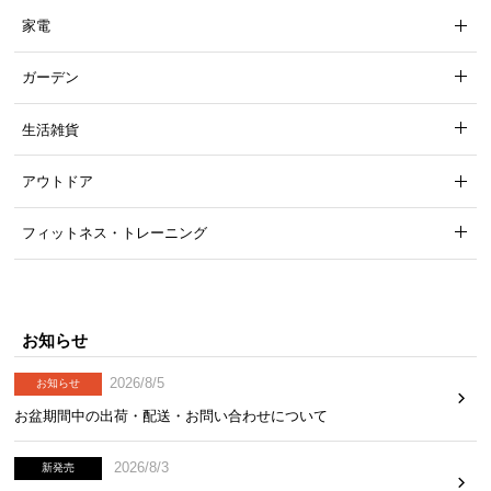
コンセントにもUSBポートにも、ほこりやゴミの侵
入を防ぐスライドカバーが付いているので安心で
家電
す。
ガーデン
生活雑貨
アウトドア
フィットネス・トレーニング
お知らせ
2026/8/5
お知らせ
お盆期間中の出荷・配送・お問い合わせについて
1.8mの電源コードで設置しやすく
2026/8/3
新発売