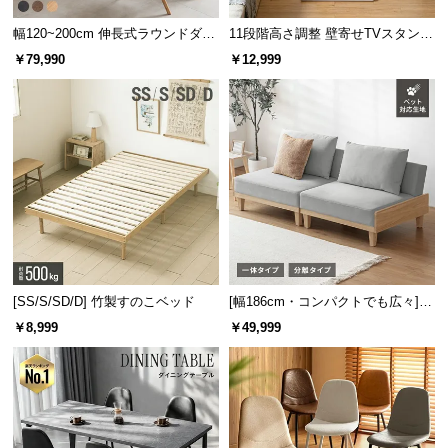
幅120~200cm 伸長式ラウンドダイ
11段階高さ調整 壁寄せTVスタンド
ニングテーブル 6人掛け 天然木突
キャスター付き 上下左右角度調節
￥79,990
￥12,999
板 美しい格子デザイン
機能
耐荷重
約80㎏
2口コンセント&USBポート搭載
宮棚には2口コンセントやUSBポートも搭載。ほこり
を防ぐスライドカバーなど、細かな配慮も忘れませ
[SS/S/SD/D] 竹製すのこベッド
[幅186cm・コンパクトでも広々] 3
ん。
人掛けソファベッド リクライニン
￥8,999
￥49,999
グ 天然木フレーム 北欧