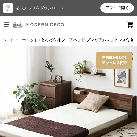
アプリで開く
公式アプリをダウンロード
ログイン
新規会員登録
アベッド・ローベッド
[シングル] フロアベッド プレミアムマットレス付き
お
気
に
入
り
ア
イ
テ
ム
最