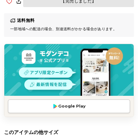
【完売しました】
気
ア
送料無料
イ
テ
一部地域への配送の場合、別途送料がかかる場合があります。
ム
ラ
ン
キ
ン
グ
商
品
Google Play
カ
テ
ゴ
リ
このアイテムの他サイズ
か