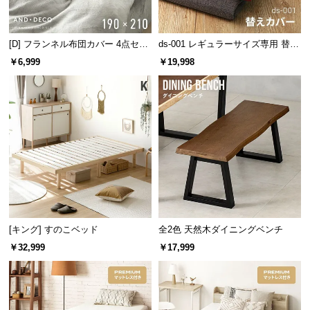
l
l
[D] フランネル布団カバー 4点セッ
ds-001 レギュラーサイズ専用 替え
ト
カバー ペット対応生地
￥6,999
￥19,998
シンプルで使いやすいヘッドボード
どんなお部屋にも合わせやすいシンプルなヘッドボ
ード。文庫本や時計などが置ける宮棚付きです。
[キング] すのこベッド
全2色 天然木ダイニングベンチ
￥32,999
￥17,999