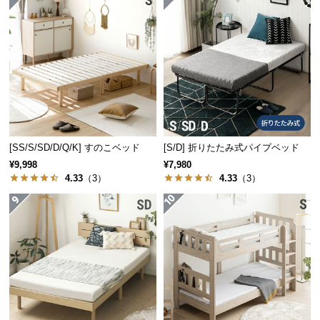
保
安定感のあるドロップマット構造
証
に
フレーム内部にマットレスを落とし込む構造なの
つ
で、マットレスがズレにくく安定感のある寝心地で
い
す。
て
会
員
[SS/S/SD/D/Q/K] すのこベッド
[S/D] 折りたたみ式パイプベッド
規
¥9,998
¥7,980
約
4.33
（3）
4.33
（3）
に
つ
い
て
お
フレームの内寸
客
様
横幅
奥行き