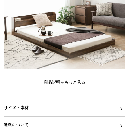
イ
ン
テ
リ
ア
コ
ー
デ
ィ
ネ
ー
商品説明をもっと見る
ト
コーデの幅がひろがる多彩なカラバリ
か
ら
豊富なカラーバリエーションが自慢のフロアベッ
ド。自分のお部屋に合わせたカラーをお選びくださ
探
い。
サイズ・素材
す
送料について