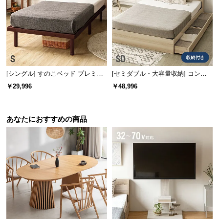
宮棚の内寸
横幅
奥行き
高さ
約98㎝
約13㎝
約10㎝
[シングル] すのこベッド プレミア
[セミダブル・大容量収納] コンセ
ムマットレス付き
ント機能付きベッド プレミアムマ
￥29,996
￥48,996
ットレス付き
小物をたくさん置ける耐久性
宮棚の耐荷重は
約80㎏
もあるので、照明器具を設置
あなたにおすすめの商品
したり、小物をたくさん置くこともできます。