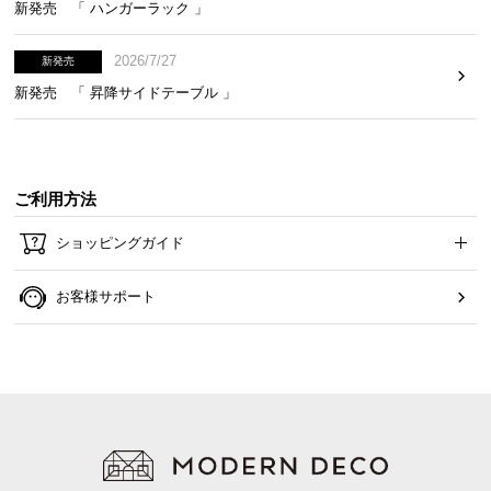
電源コードは
約1.8m
と長めの設計。コンセントから
新発売 「 ハンガーラック 」
離れた場所でも設置しやすくなっています。
2026/7/27
新発売
新発売 「 昇降サイドテーブル 」
ご利用方法
ショッピングガイド
お客様サポート
コード長
約1.8m
※ホワイト・アッシュホワイトのみ白色の電源コードです