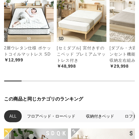
中
近い暮らしは気持ちが安らぎます。
型
商
品
の
配
安心してくつろげる高さ
送
床面が低いのでマットレスを敷いても高くなり過ぎ
2層ウレタン仕様 ポケッ
[セミダブル] 宮付きすの
[ダブル・大容量
に
ず、安心してくつろげます。お子様のいるご家庭に
トコイルマットレス SD
こベッド プレミアムマッ
ンセント機能
も◎
つ
￥12,999
トレス付き
収納左右組み
￥48,998
￥29,998
い
て
小
型
この商品と同じカテゴリのランキング
商
品
ALL
フロアベッド・ローベッド
収納付きベッド
ロフト
の
配
送
に