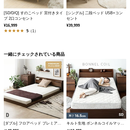
サ
ポ
[SD/D/Q] すのこベッド 宮付きタイ
[シングル] 二段ベッド USB+コン
約98㎝
約196㎝
プ 2口コンセント
セント
ー
¥16,999
¥39,999
ト
5
（1）
厚手のマットレスもすっぽり収まる
お
フレーム内側の高さは
約8.8㎝
。分厚いマットレスを
敷いてもすっぽりとキレイに収まります。
知
一緒にチェックされている商品
ら
せ
ブ
ロ
グ
[ダブル] フロアベッド プレミアム
キルト生地 ボンネルコイルマット
企
業
マットレス付き
レス SD