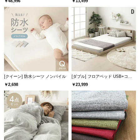
￥48,996
￥13,499
情
報
フレーム高さ（内寸）
約8.8㎝
©
M
O
シーツ崩れを防ぎ見た目も美しく
D
シーツの折込み部分もフレーム内に入るため、型崩
E
れを防げます。見た目もすっきりとした仕上がりで
R
す。
N
D
[クイーン] 防水シーツ ノンパイル
[ダブル] フロアベッド USB+コン
E
セント
C
￥2,698
￥23,999
O
C
o.,
L
t
d.
A