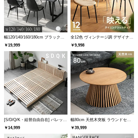
幅120/140/160/180cm ブラックフ
全12色 ヴィンテージ調 デザイナー
レーム ダイニング 大理石調 4人掛
ズシェルチェア
￥19,999
￥9,998
け
2口コンセント
USBポート
スライドカバー
使い勝手の良い2口コンセント
コンセント数は従来品から1つ増えた
2口
に。照明を
置いて就寝前の読書を楽しむこともできます。
[S/D/Q/K・組替自由自在] パレット
幅80cm 天然木突板 ラウンドセン
ベッド 8/12/16枚セット
ターテーブル 美しい格子デザイン
￥14,999
￥39,999