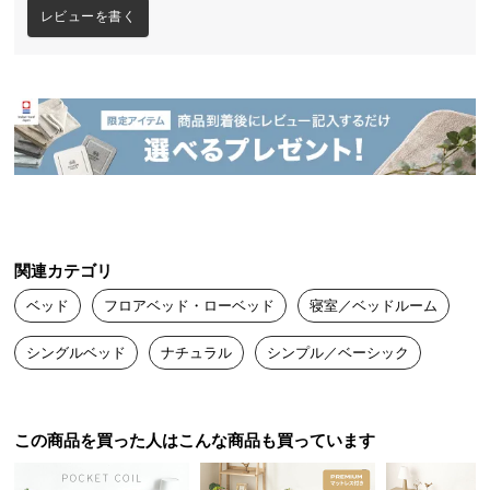
レビューを書く
送
料
に
つ
い
て
大
型
商
品
関連カテゴリ
の
ベッド
フロアベッド・ローベッド
寝室／ベッドルーム
配
送
シングルベッド
ナチュラル
シンプル／ベーシック
に
つ
暮らしに馴染むフロアベッド
い
この商品を買った人はこんな商品も買っています
て
日本人が古来より親しみを持つロースタイル。床に