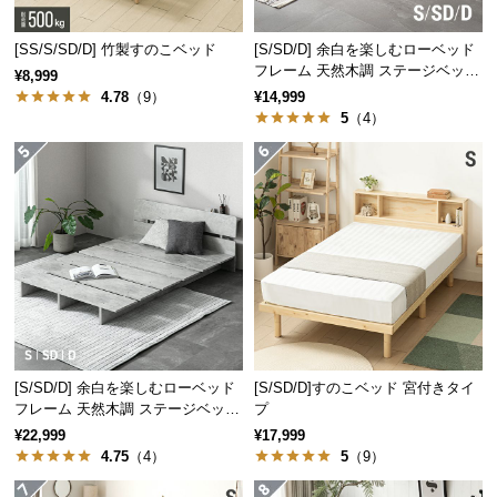
経
路
[SS/S/SD/D] 竹製すのこベッド
[S/SD/D] 余白を楽しむローベッド
高さ
約45㎝
に
フレーム 天然木調 ステージベッド
¥8,999
つ
ロボット掃除機対応
4.78
（9）
¥14,999
い
5
（4）
一般的なベッドとの比較
て
一般的なベッド
当商品
返
品・
キ
ャ
ン
セ
ル
△ 圧迫感がある
〇 圧迫感がない
に
空間が狭く見えてしまう
空間が広く見える
[S/SD/D] 余白を楽しむローベッド
[S/SD/D]すのこベッド 宮付きタイ
つ
フレーム 天然木調 ステージベッド
プ
い
2口コンセントタイプ
¥22,999
¥17,999
て
4.75
（4）
5
（9）