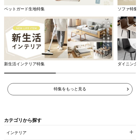
あるとうれしいUSBポート搭載。
2.1A出力
に対応
ペットガード生地特集
ソファ特集
し、タブレット端末も充電できます。
新生活インテリア特集
ダイニング
特集をもっと見る
USBポート
1口（DC5V 2.1A）
カテゴリから探す
スライドカバーでほこりを防ぐ
インテリア