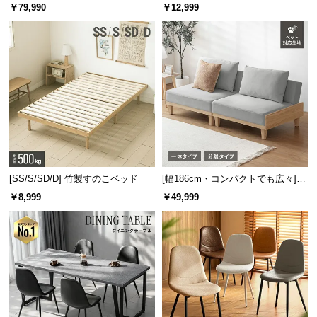
ニングテーブル 6人掛け 天然木突
キャスター付き 上下左右角度調節
￥79,990
￥12,999
板 美しい格子デザイン
機能
[SS/S/SD/D] 竹製すのこベッド
[幅186cm・コンパクトでも広々] 3
人掛けソファベッド リクライニン
￥8,999
￥49,999
グ 天然木フレーム 北欧