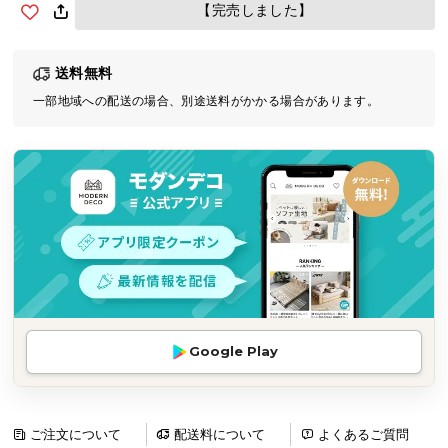
【完売しました】
気
ア
イ
送料無料
テ
一部地域への配送の場合、別途送料がかかる場合があります。
ム
ラ
ン
キ
ン
グ
商
品
カ
Google Play
テ
ゴ
リ
ご注文について
配送料について
よくあるご質問
か