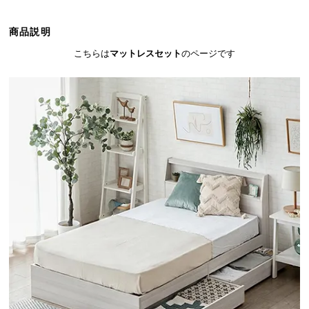
ら
探
商品説明
す
こちらは
マットレスセット
のページです
イ
ン
テ
リ
ア
テ
イ
ス
ト
か
ら
探
す