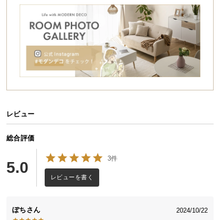
シ
ョ
ッ
ピ
ン
グ
ガ
イ
ド
レビュー
お
支
払
総合評価
い
3件
に
5.0
つ
レビューを書く
い
て
ぽち
2024/10/22
配