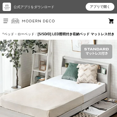
アプリで開く
公式アプリをダウンロード
ログイン
新規会員登録
ロアベッド・ローベッド
[S/SD/D] LED照明付き収納ベッド マットレス付き
お
気
に
入
り
ア
イ
テ
ム
最