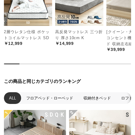
つ
い
て
2層ウレタン仕様 ポケッ
高反発マットレス 三つ折
[クイーン・大
開
トコイルマットレス SD
り 厚さ10cm K
コンセント機
梱
￥12,999
￥14,999
ド 収納左右組
設
￥39,999
置
サ
ー
ビ
この商品と同じカテゴリのランキング
ス
に
つ
ALL
フロアベッド・ローベッド
収納付きベッド
ロフト
い
て
搬
入