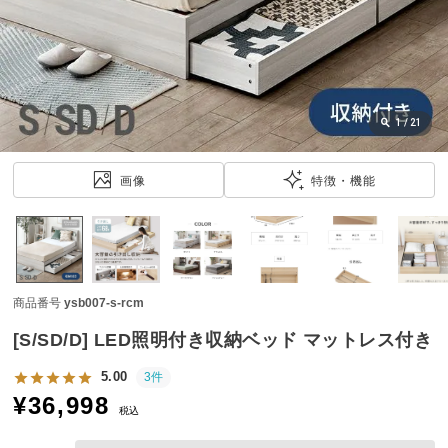
近
チ
ェ
ッ
ク
し
1
/
21
た
ア
画像
特徴・機能
イ
テ
ム
商品番号
ysb007-s-rcm
特
集
[S/SD/D] LED照明付き収納ベッド マットレス付き
一
覧
5.00
3件
¥
36,998
税込
人