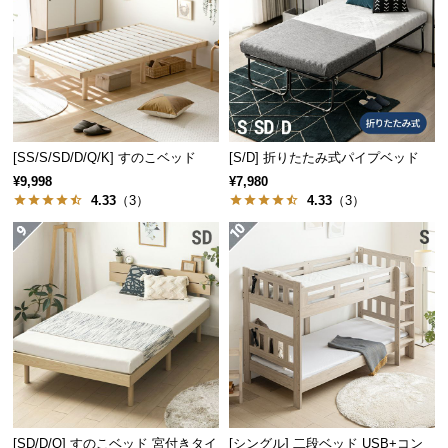
サ
ポ
ー
ト
[SS/S/SD/D/Q/K] すのこベッド
[S/D] 折りたたみ式パイプベッド
お
¥9,998
¥7,980
知
4.33
（3）
4.33
（3）
ら
せ
ブ
ロ
グ
企
業
[SD/D/Q] すのこベッド 宮付きタイ
[シングル] 二段ベッド USB+コン