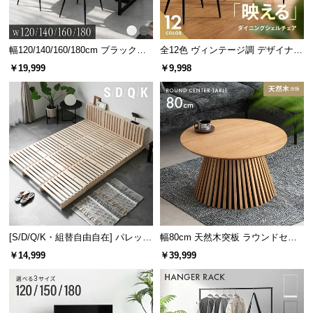
幅120/140/160/180cm ブラックフ
全12色 ヴィンテージ調 デザイナー
レーム ダイニング 大理石調 4人掛
ズシェルチェア
￥19,999
￥9,998
け
[S/D/Q/K・組替自由自在] パレット
幅80cm 天然木突板 ラウンドセン
ベッド 8/12/16枚セット
ターテーブル 美しい格子デザイン
￥14,999
￥39,999