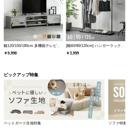
幅120/150/180cm 多機能テレビボ
[幅60/90/120cm] ハンガーラック
ード 木目/石目調 オープン収納・
スチール 4段階高さ調節 サイドフ
￥9,998
￥3,999
引き出し収納付き
ック オープンラック シンプル
ピックアップ特集
ペットガード生地特集
ソファ特集