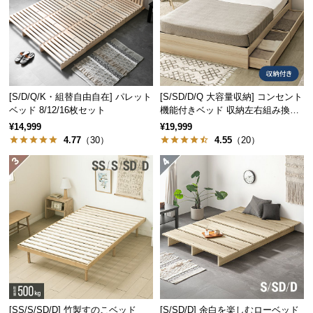
経
路
に
つ
い
て
[S/D/Q/K・組替自由自在] パレット
[S/SD/D/Q 大容量収納] コンセント
ベッド 8/12/16枚セット
機能付きベッド 収納左右組み換え
返
可能
¥14,999
¥19,999
品・
4.77
（30）
4.55
（20）
キ
ャ
ン
セ
ル
に
つ
い
て
[SS/S/SD/D] 竹製すのこベッド
[S/SD/D] 余白を楽しむローベッド