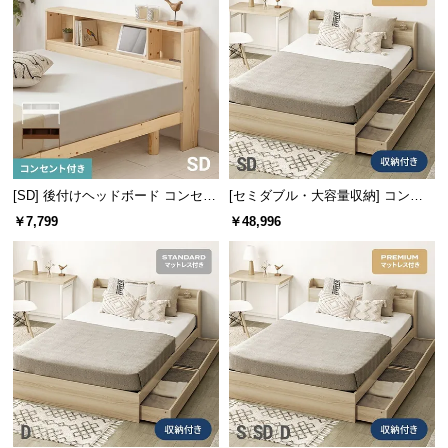
l
l
[SD] 後付けヘッドボード コンセン
[セミダブル・大容量収納] コンセ
ト付き 置くだけ
ント機能付きベッド プレミアムマ
￥7,799
￥48,996
ットレス付き