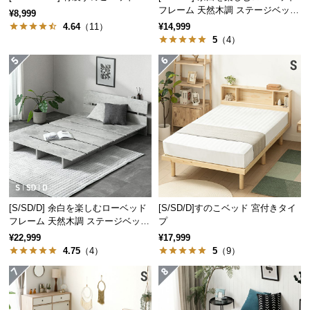
保
フレーム 天然木調 ステージベッド
¥8,999
証
ロボット掃除機対応
4.64
（11）
¥14,999
に
5
（4）
つ
い
て
会
員
規
約
に
つ
[S/SD/D] 余白を楽しむローベッド
[S/SD/D]すのこベッド 宮付きタイ
い
フレーム 天然木調 ステージベッド
プ
て
2口コンセントタイプ
¥22,999
¥17,999
4.75
（4）
5
（9）
お
客
様