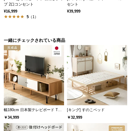
情
プ 2口コンセント
セント
報
¥16,999
¥39,999
5
（1）
©
M
O
D
一緒にチェックされている商品
E
R
N
D
E
C
O
C
o.,
L
幅180cm 日本製テレビボード TOT-
[キング] すのこベッド
t
007
￥34,999
￥32,999
d.
A