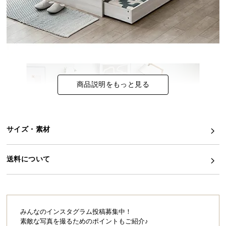
イ
ン
テ
リ
ア
コ
商品説明をもっと見る
ー
デ
ィ
ネ
サイズ・素材
ー
ト
か
送料について
ら
探
す
みんなのインスタグラム投稿募集中！
素敵な写真を撮るためのポイントもご紹介♪