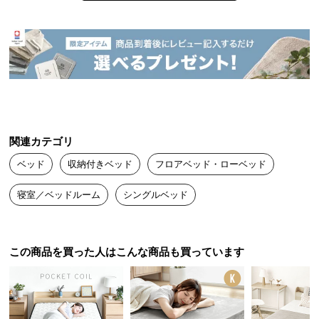
中
型
商
品
の
配
送
に
つ
関連カテゴリ
い
ベッド
収納付きベッド
フロアベッド・ローベッド
て
寝室／ベッドルーム
シングルベッド
小
型
商
この商品を買った人はこんな商品も買っています
品
の
配
送
に