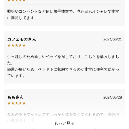
送
料
照明やコンセントなど使い勝手抜群で、見た目もオシャレで非常
に満足してます。
に
つ
い
て
カフェモカ
2024/09/21
大
引っ越しのため新しいベッドを探しており、こちらを購入しまし
型
た。

商
部屋が狭いため、ベッド下に収納できるのが非常に便利で助かっ
品
ています。
の
配
送
もも
2024/05/29
に
つ
い
厚みのあるマットレスでしっかり体を支えてくれるので、寝心地
て
は最高です。照明も明るすぎず

もっと見る
ちょうど良く、非常に気に入っています。