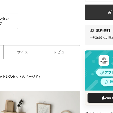
レタン
プ
送料無料
一部地域への配
サイズ
レビュー
ットレスセット
のページです
App 