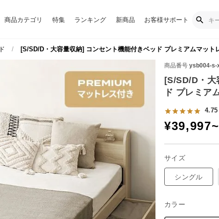
商品カテゴリ
特集
ランキング
新商品
お客様サポート
ド
[S/SD/D・大容量収納] コンセント機能付きベッド プレミアムマット
商品番号
ysb004-s-
[S/SD/D
ド プレミア
4.75
¥
39,997
サイズ
シングル
カラー