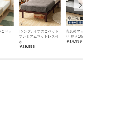
のこベッ
[シングル] すのこベッド
高反発マットレス 三つ折
シ
プレミアムマットレス付
り 厚さ10cm K
1
￥14,999
き
ニ
￥29,996
き
￥