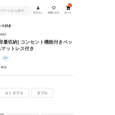
0
ログイン
お気に入り
カート
レス付き
xlm1
・大容量収納] コンセント機能付きベッ
ムマットレス付き
4件
~
セミダブル
ダブル