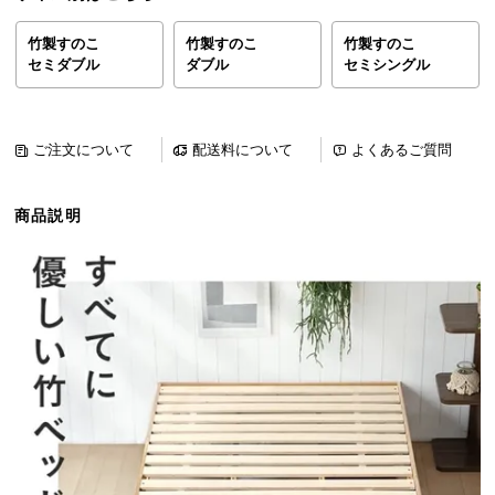
ら
探
竹製すのこ
竹製すのこ
竹製すのこ
セミダブル
ダブル
セミシングル
す
イ
ご注文について
配送料について
よくあるご質問
ン
テ
商品説明
リ
ア
テ
イ
ス
ト
か
ら
探
す