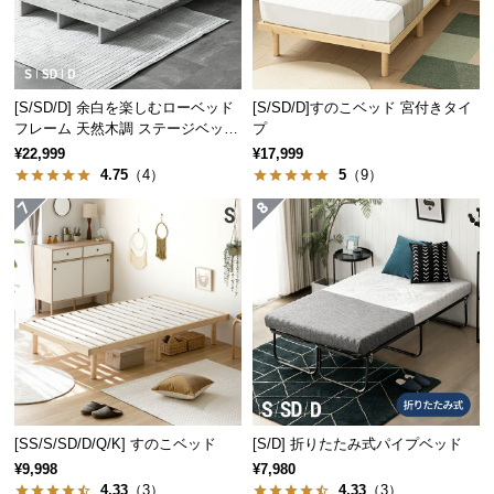
サ
ポ
ー
ト
[S/SD/D] 余白を楽しむローベッド
[S/SD/D]すのこベッド 宮付きタイ
フレーム 天然木調 ステージベッド
プ
2口コンセントタイプ
¥22,999
¥17,999
4.75
（4）
5
（9）
お
知
ら
せ
ブ
ロ
グ
[SS/S/SD/D/Q/K] すのこベッド
[S/D] 折りたたみ式パイプベッド
¥9,998
¥7,980
企
業
4.33
（3）
4.33
（3）