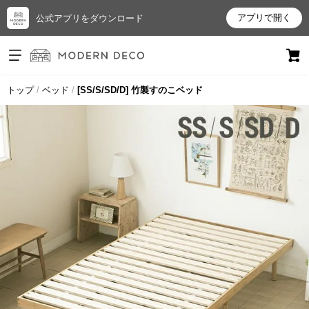
アプリで開く
公式アプリをダウンロード
ログイン
新規会員登録
トップ
ベッド
[SS/S/SD/D] 竹製すのこベッド
お
気
に
入
り
ア
イ
テ
ム
最