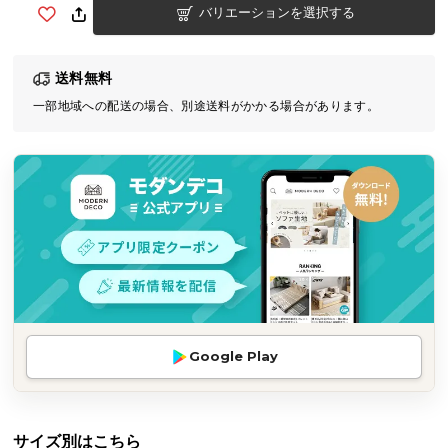
バリエーションを選択する
気
ア
イ
送料無料
テ
一部地域への配送の場合、別途送料がかかる場合があります。
ム
ラ
ン
キ
ン
グ
商
品
カ
Google Play
テ
ゴ
リ
か
サイズ別はこちら