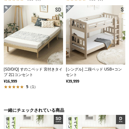
情
報
©
M
O
D
E
R
N
D
[SD/D/Q] すのこベッド 宮付きタイ
[シングル] 二段ベッド USB+コン
E
プ 2口コンセント
セント
C
¥16,999
¥39,999
O
5
（1）
C
o.,
L
一緒にチェックされている商品
t
d.
A