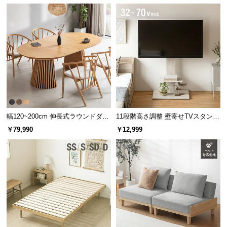
幅120~200cm 伸長式ラウンドダイ
11段階高さ調整 壁寄せTVスタンド
ニングテーブル 6人掛け 天然木突
キャスター付き 上下左右角度調節
￥79,990
￥12,999
板 美しい格子デザイン
機能