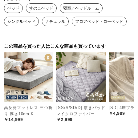
つ
ベッド
すのこベッド
寝室／ベッドルーム
い
お手頃価格で組み立ても簡単で、いい買い物でした。
て
シングルベッド
ナチュラル
フロアベッド・ローベッド
開
梱
この商品を買った人はこんな商品も買っています
設
置
サ
ー
ビ
ス
に
つ
い
高反発マットレス 三つ折
[SS/S/SD/D] 敷きパッド
[SD] 4層ブ
て
￥4,999
り 厚さ10cm K
マイクロファイバー
￥14,999
￥2,999
搬
入