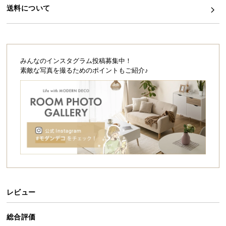
シ
送料について
ョ
ッ
ピ
ン
グ
みんなのインスタグラム投稿募集中！
ガ
素敵な写真を撮るためのポイントもご紹介♪
イ
ド
お
支
払
い
に
つ
い
レビュー
て
総合評価
配