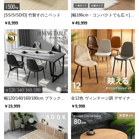
[SS/S/SD/D] 竹製すのこベッド
[幅186cm・コンパクトでも広々] 3
人掛けソファベッド リクライニン
￥8,999
￥49,999
グ 天然木フレーム 北欧
幅120/140/160/180cm ブラックフ
全12色 ヴィンテージ調 デザイナー
レーム ダイニング 大理石調 4人掛
ズシェルチェア
￥19,999
￥9,998
け