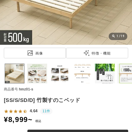
近
チ
ェ
ッ
ク
し
1
/
19
た
ア
画像
特徴・機能
イ
テ
ム
商品番号
hmz01-s
特
集
[SS/S/SD/D] 竹製すのこベッド
一
覧
4.64
11件
¥
8,999
~
税込
人