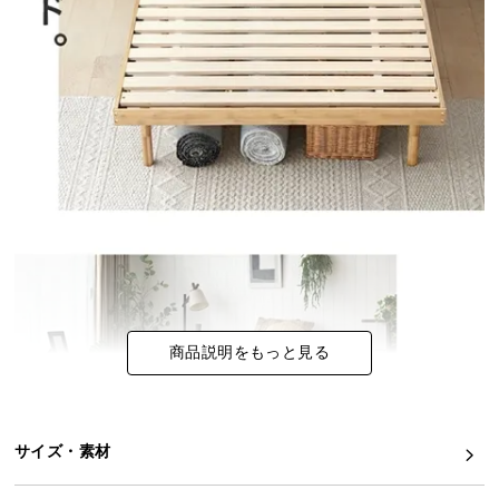
イ
ン
テ
リ
ア
コ
ー
デ
ィ
ネ
ー
ト
か
商品説明をもっと見る
ら
探
す
サイズ・素材