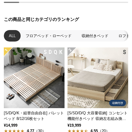
経
路
に
この商品と同じカテゴリのランキング
つ
い
ALL
フロアベッド・ローベッド
収納付きベッド
ロフト
て
返
品・
キ
ャ
ン
セ
ル
に
つ
い
[S/D/Q/K・組替自由自在] パレット
[S/SD/D/Q 大容量収納] コンセント
ベッド 8/12/16枚セット
機能付きベッド 収納左右組み換え
て
可能
¥14,999
¥19,999
4.77
（30）
4.55
（20）