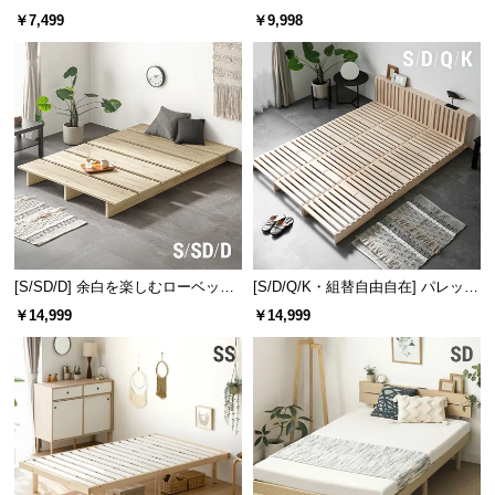
￥7,499
￥9,998
[S/SD/D] 余白を楽しむローベッド
[S/D/Q/K・組替自由自在] パレット
フレーム 天然木調 ステージベッド
ベッド 8/12/16枚セット
￥14,999
￥14,999
ロボット掃除機対応