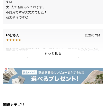
キロ

中
女1人でも組み立てれます。

型
不器用ですが大丈夫でした！

商
頑丈そうです😌
品
の
配
送
いむ
2026/07/14
に
つ
組み立てが簡単で女性1人でもできました。ブラウンのカラーが可
い
もっと見る
愛くて買ってよかったです！
て
小
ヒロミ
2026/06/30
型
商
品
組み立ても簡単で、しっかりした作りなので快適です！
の
配
送
さと
2026/06/10
関連カテゴリ
に