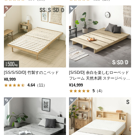
保
証
に
つ
い
て
会
員
規
約
[SS/S/SD/D] 竹製すのこベッド
[S/SD/D] 余白を楽しむローベッド
に
フレーム 天然木調 ステージベッド
¥8,999
ロボット掃除機対応
つ
4.64
（11）
¥14,999
5
（4）
い
て
お
客
様