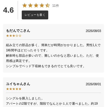
送
11件
4.6
料
に
レビューを書く
つ
い
もだんでこ
2026/08/03
て
大
組み立ての部品が多く、簡単だが時間がかかりました。男性1人で
型
1時間半ほどだったそうです。

商
解体時も部品が多いので、難しいのかなと思いました。ただ、使
品
用感は満足です。

の
シンプルでベッド下収納もできるのでとても良いです。
配
送
に
ユイちゃん
2026/08/01
つ
い
て
シングルを購入しました。

アパートの2階ですが、階段でなんとか１人で運べました。約19