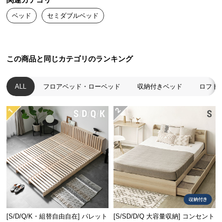
関連カテゴリ
送
ベッド
セミダブルベッド
料
に
つ
い
この商品と同じカテゴリのランキング
て
ALL
フロアベッド・ローベッド
収納付きベッド
ロフト
大
型
商
品
の
配
送
に
つ
い
て
[S/D/Q/K・組替自由自在] パレット
[S/SD/D/Q 大容量収納] コンセント