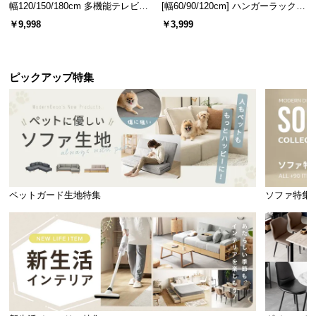
幅120/150/180cm 多機能テレビボ
[幅60/90/120cm] ハンガーラック
ード 木目/石目調 オープン収納・
スチール 4段階高さ調節 サイドフ
￥9,998
￥3,999
引き出し収納付き
ック オープンラック シンプル
ピックアップ特集
ペットガード生地特集
ソファ特集