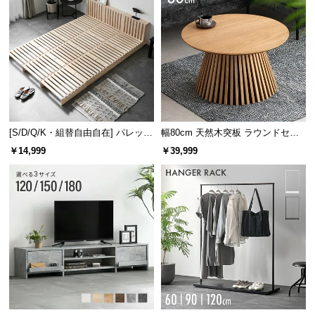
[S/D/Q/K・組替自由自在] パレット
幅80cm 天然木突板 ラウンドセン
ベッド 8/12/16枚セット
ターテーブル 美しい格子デザイン
￥14,999
￥39,999