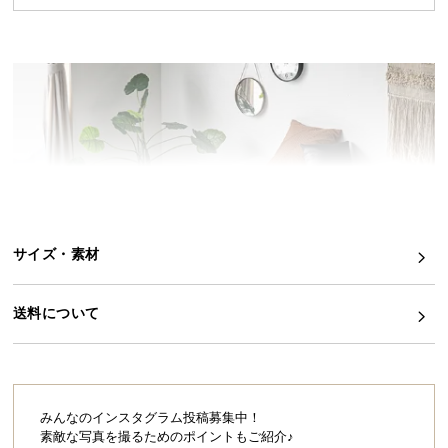
イ
ン
テ
リ
ア
コ
ー
デ
ィ
ネ
サイズ・素材
ー
ト
か
送料について
ら
探
す
みんなのインスタグラム投稿募集中！
素敵な写真を撮るためのポイントもご紹介♪