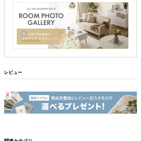
シ
ョ
ッ
ピ
ン
グ
ガ
イ
ド
レビュー
お
支
払
い
に
つ
い
て
配