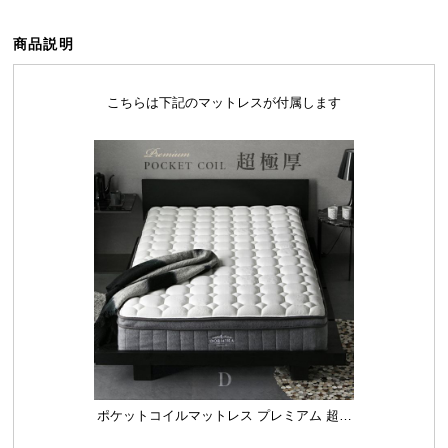
ら
探
商品説明
す
こちらは下記のマットレスが付属します
イ
ン
テ
リ
ア
テ
イ
ス
ト
か
ら
探
す
ポケットコイルマットレス プレミアム 超極
厚 厚さ25cm D