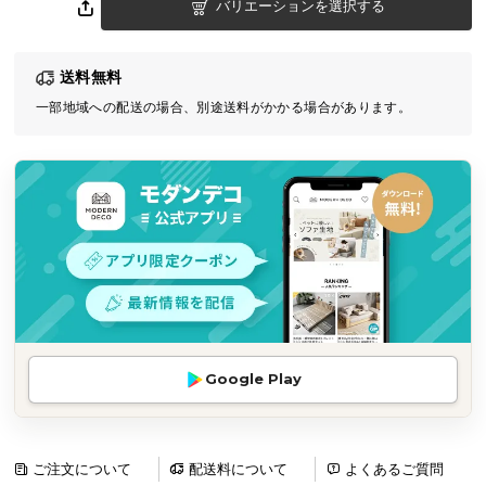
バリエーションを選択する
気
ア
イ
送料無料
テ
一部地域への配送の場合、別途送料がかかる場合があります。
ム
ラ
ン
キ
ン
グ
商
品
カ
Google Play
テ
ゴ
リ
ご注文について
配送料について
よくあるご質問
か