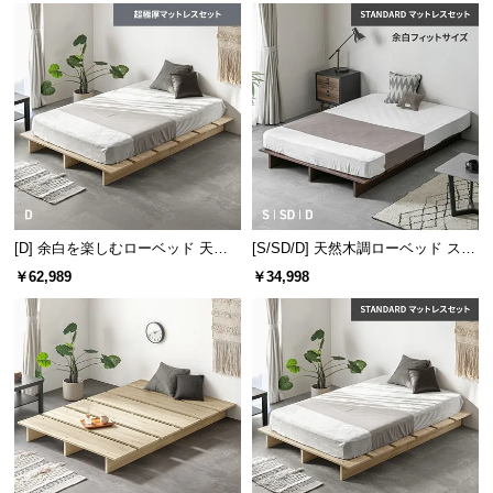
保
証
に
つ
い
て
会
員
規
[D] 余白を楽しむローベッド 天然
[S/SD/D] 天然木調ローベッド ステ
約
木調 ステージベッド 超極厚マット
ージベッド マットレス付き（余白
￥62,989
￥34,998
に
レス付き
フィットサイズ）
つ
い
て
お
客
様