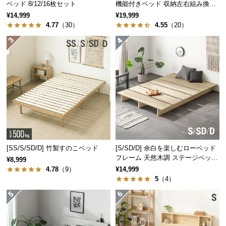
ベッド 8/12/16枚セット
機能付きベッド 収納左右組み換え
中
可能
型
¥14,999
¥19,999
4.77
（30）
4.55
（20）
商
品
の
配
送
に
つ
い
て
小
[SS/S/SD/D] 竹製すのこベッド
[S/SD/D] 余白を楽しむローベッド
型
フレーム 天然木調 ステージベッド
¥8,999
商
ロボット掃除機対応
4.78
（9）
¥14,999
品
5
（4）
の
配
送
に