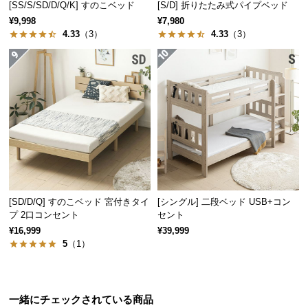
[SS/S/SD/D/Q/K] すのこベッド
[S/D] 折りたたみ式パイプベッド
経
¥9,998
¥7,980
路
4.33
（3）
4.33
（3）
に
つ
い
て
返
品・
キ
ャ
ン
セ
[SD/D/Q] すのこベッド 宮付きタイ
[シングル] 二段ベッド USB+コン
プ 2口コンセント
セント
ル
¥16,999
¥39,999
に
5
（1）
つ
い
て
一緒にチェックされている商品