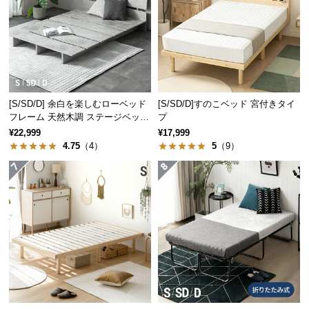
つ
い
て
開
梱
[S/SD/D] 余白を楽しむローベッド
[S/SD/D]すのこベッド 宮付きタイ
設
フレーム 天然木調 ステージベッド
プ
置
2口コンセントタイプ
¥22,999
¥17,999
サ
4.75
（4）
5
（9）
ー
ビ
ス
に
つ
い
て
搬
入