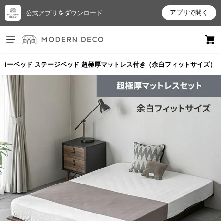
アプリで開く
公式アプリをダウンロード
ログイン
新規会員登録
木調ローベッド ステージベッド 超極厚マットレス付き（余白フィットサイズ）
お
気
に
入
り
ア
イ
テ
ム
最