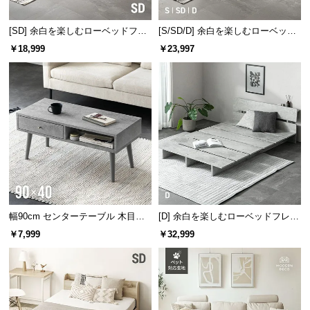
サ
ポ
[SD] 余白を楽しむローベッドフレ
[S/SD/D] 余白を楽しむローベッド
ーム 天然木調 ステージベッド ロ
天然木調 ステージベッド マットレ
ー
￥18,999
￥23,997
ボット掃除機対応
ス付き
ト
お
知
ら
せ
ブ
幅90cm センターテーブル 木目調/
[D] 余白を楽しむローベッドフレー
ロ
モルタル調
ム 天然木調 ステージベッド 2口コ
￥7,999
￥32,999
グ
ンセント
企
業