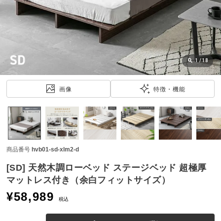
近
チ
ェ
ッ
ク
し
1
/
18
た
ア
画像
特徴・機能
イ
テ
ム
商品番号
hvb01-sd-xlm2-d
特
集
[SD] 天然木調ローベッド ステージベッド 超極厚
一
マットレス付き（余白フィットサイズ）
覧
¥
58,989
税込
人