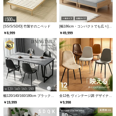
[SS/S/SD/D] 竹製すのこベッド
[幅186cm・コンパクトでも広々] 3
人掛けソファベッド リクライニン
￥8,999
￥49,999
グ 天然木フレーム 北欧
幅120/140/160/180cm ブラックフ
全12色 ヴィンテージ調 デザイナー
レーム ダイニング 大理石調 4人掛
ズシェルチェア
￥19,999
￥9,998
け