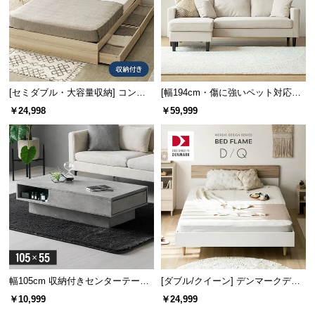
情
報
©
M
O
D
[セミダブル・大容量収納] コンセ
[幅194cm・傷に強いペット対応生
ント機能付きベッド 収納左右組み
地] 3人掛けカウチソファ ヘッドレ
E
￥24,998
￥59,999
換え可能
スト付 レイアウト自由 広々設計
R
N
D
E
C
O
C
o.,
L
t
幅105cm 収納付きセンターテーブ
[ダブル/クイーン] デンマークデザ
d.
ル
イン ベッドフレーム 木目調
￥10,999
￥24,999
A