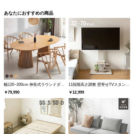
l
l
あなたにおすすめの商品
幅120~200cm 伸長式ラウンドダイ
11段階高さ調整 壁寄せTVスタンド
ニングテーブル 6人掛け 天然木突
キャスター付き 上下左右角度調節
￥79,990
￥12,999
板 美しい格子デザイン
機能