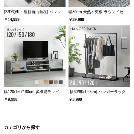
情
報
[S/D/Q/K・組替自由自在] パレット
幅80cm 天然木突板 ラウンドセン
ベッド 8/12/16枚セット
ターテーブル 美しい格子デザイン
©
￥14,999
￥39,999
M
O
D
E
R
N
D
E
C
O
幅120/150/180cm 多機能テレビボ
[幅60/90/120cm] ハンガーラック
C
ード 木目/石目調 オープン収納・
スチール 4段階高さ調節 サイドフ
￥9,998
￥3,999
o.,
引き出し収納付き
ック オープンラック シンプル
L
t
d.
カテゴリから探す
A