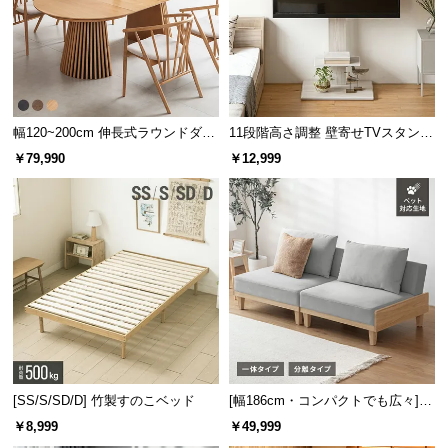
保
証
に
つ
い
て
幅120~200cm 伸長式ラウンドダイ
11段階高さ調整 壁寄せTVスタンド
ニングテーブル 6人掛け 天然木突
キャスター付き 上下左右角度調節
￥79,990
￥12,999
会
板 美しい格子デザイン
機能
員
規
約
に
つ
い
て
お
[SS/S/SD/D] 竹製すのこベッド
[幅186cm・コンパクトでも広々] 3
人掛けソファベッド リクライニン
客
￥8,999
￥49,999
グ 天然木フレーム 北欧
様