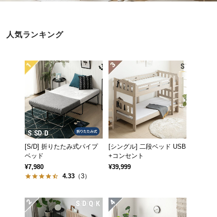
近
チ
ェ
人気ランキング
ッ
ク
し
た
ア
イ
テ
ム
[S/D] 折りたたみ式パイプ
[シングル] 二段ベッド USB
特
ベッド
+コンセント
集
¥7,980
¥39,999
一
4.33
（3）
覧
人