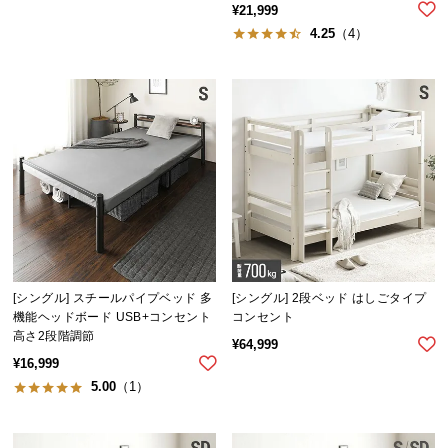
¥
21,999
送
4.25
（4）
料
に
つ
い
て
大
型
商
品
の
配
[シングル] スチールパイプベッド 多
[シングル] 2段ベッド はしごタイプ
送
機能ヘッドボード USB+コンセント
コンセント
高さ2段階調節
に
¥
64,999
つ
¥
16,999
い
5.00
（1）
て