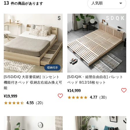
13
人気順
ら
探
す
イ
ン
テ
リ
ア
テ
[S/SD/D/Q 大容量収納] コンセント
[S/D/Q/K・組替自由自在] パレット
イ
機能付きベッド 収納左右組み換え可
ベッド 8/12/16枚セット
ス
能
¥
14,999
ト
¥
19,999
4.77
（30）
か
4.55
（20）
ら
探
す