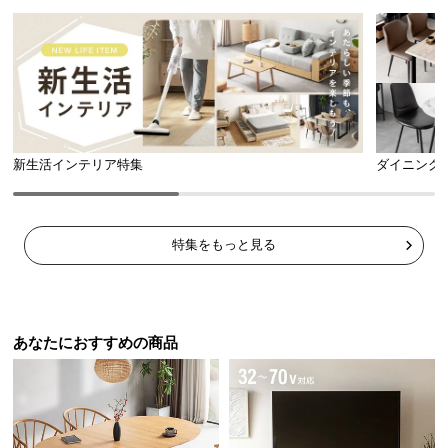
経
路
に
つ
い
て
新生活インテリア特集
ダイニング
返
品・
キ
ャ
特集をもっと見る
ン
セ
ル
に
あなたにおすすめの商品
つ
い
て