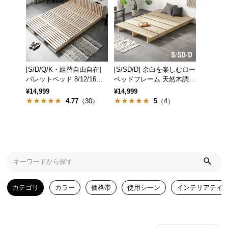
気
ア
イ
テ
ム
[S/D/Q/K・組替自由自在]
[S/SD/D] 余白を楽しむロー
ラ
パレットベッド 8/12/16枚
ベッドフレーム 天然木調
ン
セット
ステージベッド ロボット掃
¥14,999
¥14,999
キ
除機対応
4.77
（30）
5
（4）
ン
グ
商
品
カ
カテゴリ
カラー
価格帯
使用シーン
インテリアテイ
テ
ゴ
リ
か