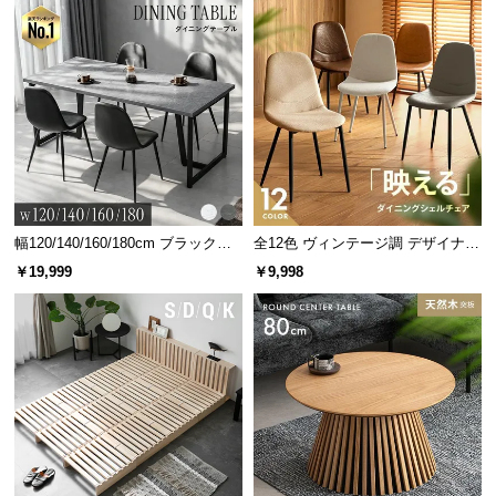
サ
ポ
ー
ト
お
知
ら
幅120/140/160/180cm ブラックフ
全12色 ヴィンテージ調 デザイナー
せ
レーム ダイニング 大理石調 4人掛
ズシェルチェア
￥19,999
￥9,998
け
ブ
ロ
グ
企
業