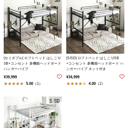
中
型
商
品
の
配
送
に
つ
[セミダブル] ロフトベッド はしご U
[S/SD] ロフトベッド はしご USB
い
SB+コンセント 多機能ヘッドボード
+コンセント 多機能ヘッドボード ハ
て
ハンガーパイプ
ンガーパイプ ネット付き
¥
39,999
¥
34,999
小
5.00
（1）
4.00
（2）
型
商
品
の
配
送
に