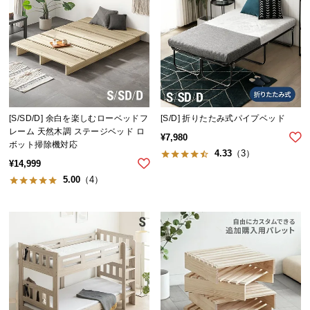
イ
ン
テ
リ
ア
コ
ー
[S/SD/D] 余白を楽しむローベッドフ
[S/D] 折りたたみ式パイプベッド
レーム 天然木調 ステージベッド ロ
デ
¥
7,980
ボット掃除機対応
ィ
4.33
（3）
¥
14,999
ネ
5.00
（4）
ー
ト
か
ら
探
す