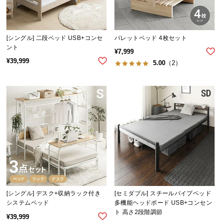
シ
ョ
ッ
ピ
[シングル] 二段ベッド USB+コンセ
パレットベッド 4枚セット
ン
ント
¥
7,999
グ
¥
39,999
5.00
（2）
ガ
イ
ド
お
支
払
い
に
つ
い
[シングル] デスク+収納ラック付き
[セミダブル] スチールパイプベッド
て
システムベッド
多機能ヘッドボード USB+コンセン
ト 高さ2段階調節
¥
39,999
配