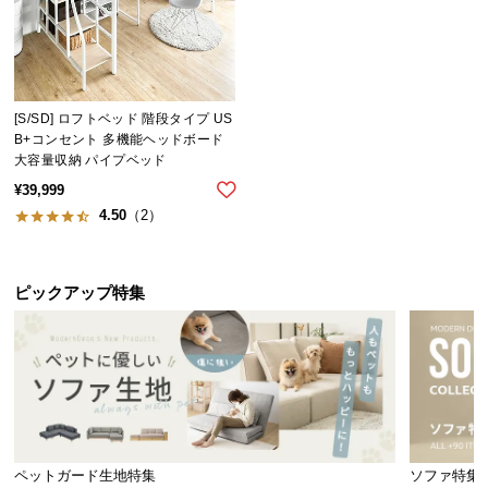
つ
い
て
[S/SD] ロフトベッド 階段タイプ US
開
B+コンセント 多機能ヘッドボード
梱
大容量収納 パイプベッド
設
¥
39,999
置
4.50
（2）
サ
ー
ビ
ピックアップ特集
ス
に
つ
い
て
搬
ペットガード生地特集
ソファ特集
入