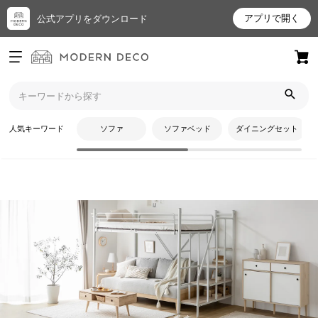
アプリで開く
公式アプリをダウンロード
ログイン
新規会員登録
トップ
ベッド
キッズベッド
お
人気キーワード
ソファ
ソファベッド
ダイニングセット
気
に
入
り
ア
イ
テ
CATEGORY
ム
キッズベッド
最