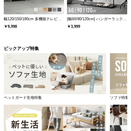
幅120/150/180cm 多機能テレビボ
[幅60/90/120cm] ハンガーラック
ード 木目/石目調 オープン収納・
スチール 4段階高さ調節 サイドフ
￥9,998
￥3,999
引き出し収納付き
ック オープンラック シンプル
ピックアップ特集
ペットガード生地特集
ソファ特集