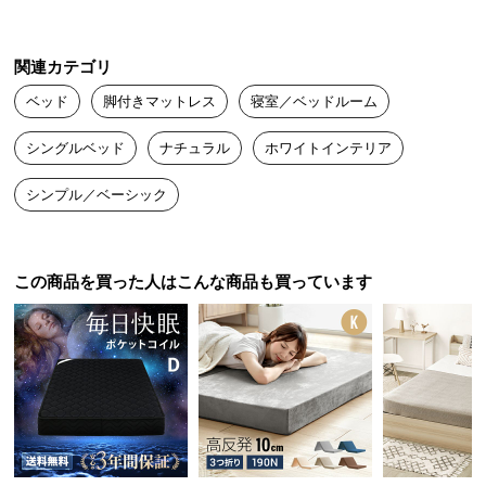
中
型
商
関連カテゴリ
品
ベッド
脚付きマットレス
寝室／ベッドルーム
の
配
シングルベッド
ナチュラル
ホワイトインテリア
送
に
シンプル／ベーシック
つ
い
て
この商品を買った人はこんな商品も買っています
小
型
商
品
の
配
送
に