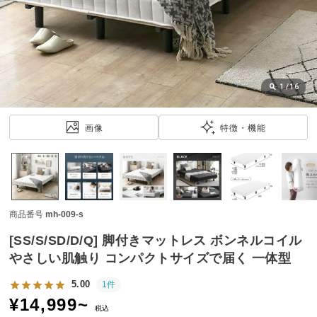
近
チ
ェ
ッ
ク
し
1
/
16
た
ア
画像
特徴・機能
イ
テ
ム
商品番号
mh-009-s
特
集
[SS/S/SD/D/Q] 脚付きマットレス ボンネルコイル
一
やさしい肌触り コンパクトサイズで届く 一体型
覧
5.00
1件
¥
14,999
~
税込
人