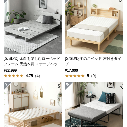
保
証
に
つ
い
て
会
員
[S/SD/D] 余白を楽しむローベッド
[S/SD/D]すのこベッド 宮付きタイ
規
フレーム 天然木調 ステージベッド
プ
約
2口コンセントタイプ
¥22,999
¥17,999
に
4.75
（4）
5
（9）
つ
い
て
お
客
様