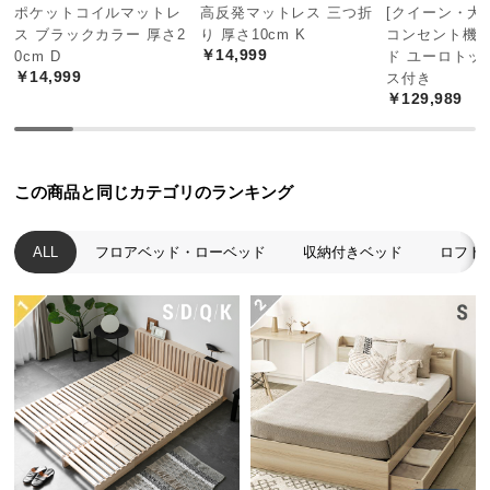
ポケットコイルマットレ
高反発マットレス 三つ折
[クイーン・大
つ
ス ブラックカラー 厚さ2
り 厚さ10cm K
コンセント機
い
￥14,999
0cm D
ド ユーロトッ
て
￥14,999
ス付き
￥129,989
開
梱
設
この商品と同じカテゴリのランキング
置
サ
ー
ALL
フロアベッド・ローベッド
収納付きベッド
ロフト
ビ
ス
に
つ
い
て
搬
入