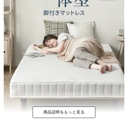
イ
ン
テ
リ
ア
コ
ー
デ
ィ
ネ
ー
ト
か
ら
探
す
商品説明をもっと見る