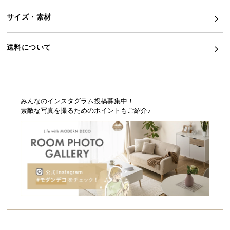
シ
ョ
サイズ・素材
ッ
ピ
送料について
ン
グ
ガ
イ
ド
みんなのインスタグラム投稿募集中！
素敵な写真を撮るためのポイントもご紹介♪
お
支
払
い
に
つ
い
て
配