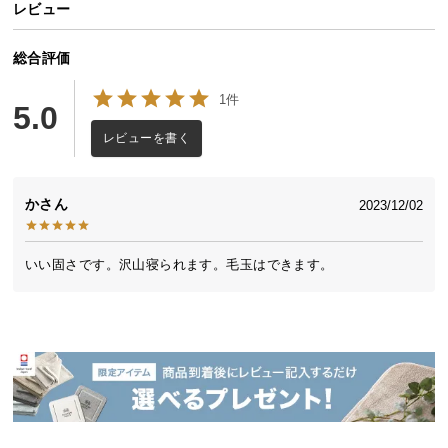
レビュー
送
料
総合評価
に
つ
1件
5.0
い
て
レビューを書く
大
型
か
2023/12/02
商
品
いい固さです。沢山寝られます。毛玉はできます。
の
配
送
に
つ
い
て