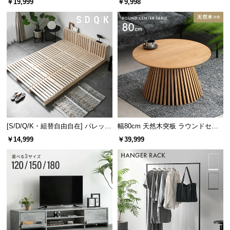
￥19,999
￥9,998
け
[S/D/Q/K・組替自由自在] パレット
幅80cm 天然木突板 ラウンドセン
ベッド 8/12/16枚セット
ターテーブル 美しい格子デザイン
￥14,999
￥39,999