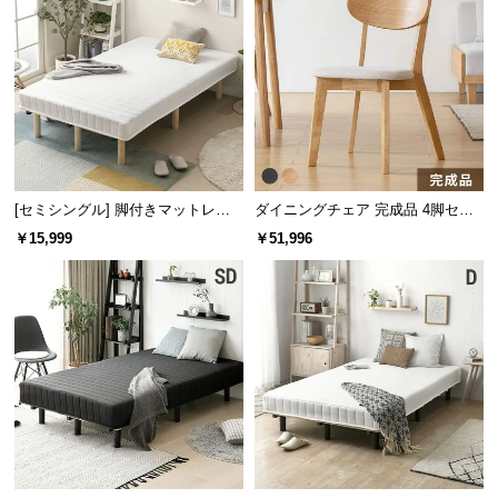
[セミシングル] 脚付きマットレス
ダイニングチェア 完成品 4脚セッ
脚長25cm ボンネルコイル
ト
￥15,999
￥51,996