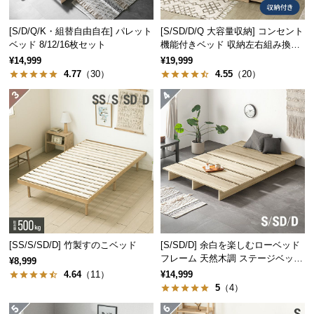
経
路
[S/D/Q/K・組替自由自在] パレット
[S/SD/D/Q 大容量収納] コンセント
に
ベッド 8/12/16枚セット
機能付きベッド 収納左右組み換え
つ
可能
¥14,999
¥19,999
い
4.77
（30）
4.55
（20）
て
返
品・
キ
ャ
ン
セ
ル
に
[SS/S/SD/D] 竹製すのこベッド
[S/SD/D] 余白を楽しむローベッド
つ
フレーム 天然木調 ステージベッド
¥8,999
い
ロボット掃除機対応
4.64
（11）
¥14,999
て
5
（4）