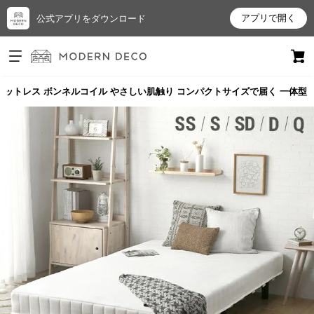
アプリで開く
公式アプリをダウンロード
ログイン
新規会員登録
 脚付きマットレス ボンネルコイル やさしい肌触り コンパクトサイズで届く 一体型
お
気
に
入
り
ア
イ
テ
ム
最