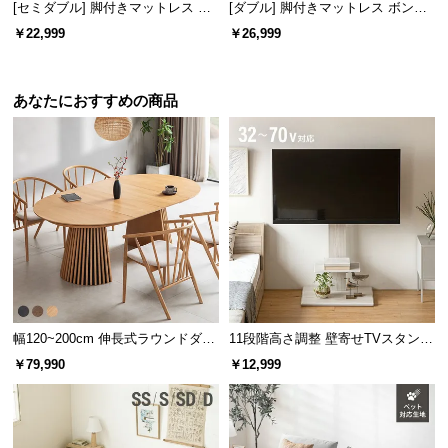
[セミダブル] 脚付きマットレス 極
[ダブル] 脚付きマットレス ボンネ
厚20cm ボンネルコイル
ルコイル やさしい肌触り コンパク
￥22,999
￥26,999
トサイズで届く 一体型
あなたにおすすめの商品
幅120~200cm 伸長式ラウンドダイ
11段階高さ調整 壁寄せTVスタンド
ニングテーブル 6人掛け 天然木突
キャスター付き 上下左右角度調節
￥79,990
￥12,999
板 美しい格子デザイン
機能