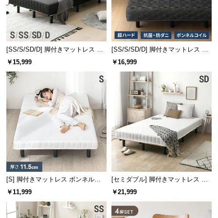
l
l
[SS/S/SD/D] 脚付きマットレス 極
[SS/S/SD/D] 脚付きマットレス ボ
厚20cm ボンネルコイル
ンネルコイル ハードタイプ
￥15,999
￥16,999
[S] 脚付きマットレス ボンネルコ
[セミダブル] 脚付きマットレス ボ
イル
ンネルコイル やさしい肌触り コン
￥11,999
￥21,999
パクトサイズで届く 一体型