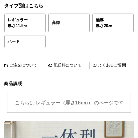
ら
タイプ別はこちら
探
す
レギュラー
極厚
高脚
厚さ11.5㎝
厚さ20㎝
イ
ハード
ン
テ
リ
ご注文について
配送料について
よくあるご質問
ア
テ
イ
商品説明
ス
ト
こちらは
レギュラー（厚さ16cm）
のページです
か
ら
探
す