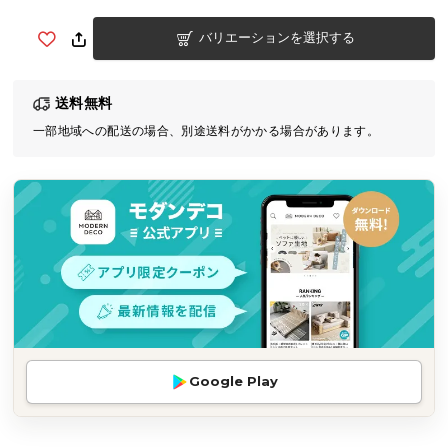
気
バリエーションを選択する
ア
イ
テ
送料無料
ム
一部地域への配送の場合、別途送料がかかる場合があります。
ラ
ン
キ
ン
グ
商
品
カ
テ
Google Play
ゴ
リ
か