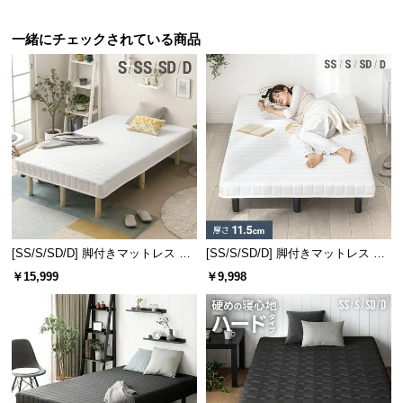
情
報
一緒にチェックされている商品
©
M
O
D
E
R
N
D
E
C
[SS/S/SD/D] 脚付きマットレス 脚
[SS/S/SD/D] 脚付きマットレス ボ
O
長25cm ボンネルコイル
ンネルコイル
￥15,999
￥9,998
C
o.,
L
t
d.
A