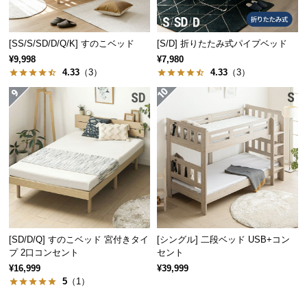
サ
ポ
[SS/S/SD/D/Q/K] すのこベッド
[S/D] 折りたたみ式パイプベッド
ー
¥9,998
¥7,980
ト
4.33
（3）
4.33
（3）
お
知
ら
せ
ブ
ロ
グ
[SD/D/Q] すのこベッド 宮付きタイ
[シングル] 二段ベッド USB+コン
プ 2口コンセント
セント
¥16,999
¥39,999
5
（1）
企
業