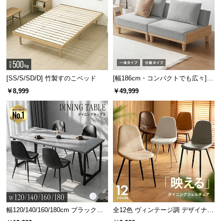
[SS/S/SD/D] 竹製すのこベッド
[幅186cm・コンパクトでも広々] 3
人掛けソファベッド リクライニン
￥8,999
￥49,999
グ 天然木フレーム 北欧
幅120/140/160/180cm ブラックフ
全12色 ヴィンテージ調 デザイナー
レーム ダイニング 大理石調 4人掛
ズシェルチェア