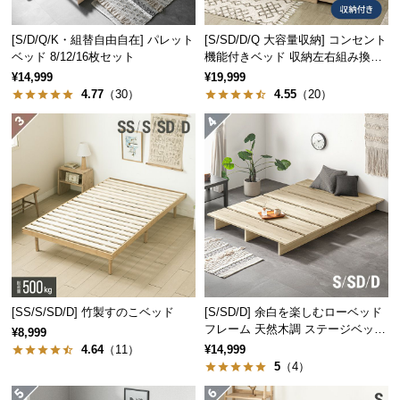
経
路
[S/D/Q/K・組替自由自在] パレット
[S/SD/D/Q 大容量収納] コンセント
に
ベッド 8/12/16枚セット
機能付きベッド 収納左右組み換え
つ
可能
¥14,999
¥19,999
い
4.77
（30）
4.55
（20）
て
返
品・
キ
ャ
ン
セ
ル
に
[SS/S/SD/D] 竹製すのこベッド
[S/SD/D] 余白を楽しむローベッド
つ
フレーム 天然木調 ステージベッド
¥8,999
い
ロボット掃除機対応
4.64
（11）
¥14,999
て
5
（4）