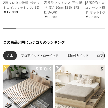
2層ウレタン仕様 ポケッ
高反発マットレス 三つ折
[S/SD/D・大
つ
トコイルマットレス SD
り 厚さ10cm [SS/ S/S
コンセント機
い
￥12,999
D/D/Q/K]
ド マットレス
て
￥6,999
￥29,997
開
梱
設
この商品と同じカテゴリのランキング
置
サ
ー
ALL
フロアベッド・ローベッド
収納付きベッド
ロフト
ビ
ス
に
つ
い
て
搬
入