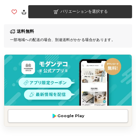
気
バリエーションを選択する
ア
イ
テ
送料無料
ム
一部地域への配送の場合、別途送料がかかる場合があります。
ラ
ン
キ
ン
グ
商
品
カ
テ
Google Play
ゴ
リ
か