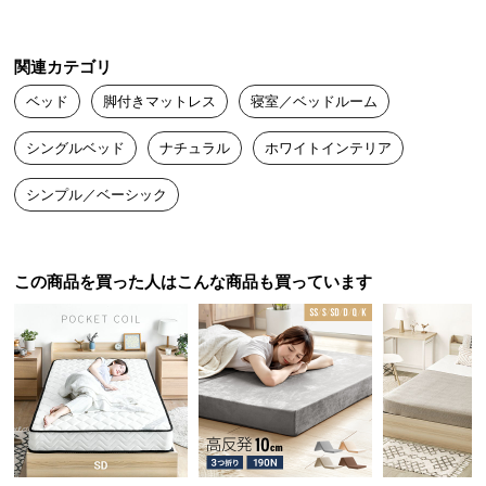
中
型
商
関連カテゴリ
品
ベッド
脚付きマットレス
寝室／ベッドルーム
の
配
シングルベッド
ナチュラル
ホワイトインテリア
送
に
シンプル／ベーシック
つ
い
て
この商品を買った人はこんな商品も買っています
小
型
商
品
の
配
送
に