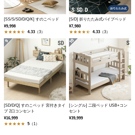
サ
ポ
[SS/S/SD/D/Q/K] すのこベッド
[S/D] 折りたたみ式パイプベッド
ー
¥9,998
¥7,980
ト
4.33
（3）
4.33
（3）
お
知
ら
せ
ブ
ロ
グ
[SD/D/Q] すのこベッド 宮付きタイ
[シングル] 二段ベッド USB+コン
プ 2口コンセント
セント
¥16,999
¥39,999
5
（1）
企
業