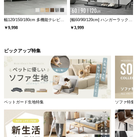
幅120/150/180cm 多機能テレビボ
[幅60/90/120cm] ハンガーラック
ード 木目/石目調 オープン収納・
スチール 4段階高さ調節 サイドフ
￥9,998
￥3,999
引き出し収納付き
ック オープンラック シンプル
ピックアップ特集
ペットガード生地特集
ソファ特集