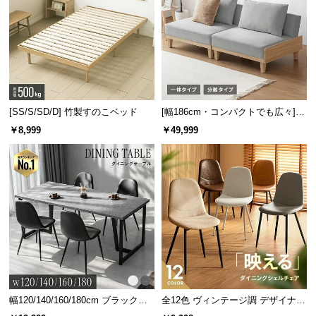
[SS/S/SD/D] 竹製すのこベッド
[幅186cm・コンパクトでも広々] 3
人掛けソファベッド リクライニン
￥8,999
￥49,999
グ 天然木フレーム 北欧
幅120/140/160/180cm ブラックフ
全12色 ヴィンテージ調 デザイナー
レーム ダイニング 大理石調 4人掛
ズシェルチェア