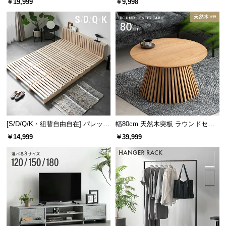
￥19,999
￥9,998
け
[S/D/Q/K・組替自由自在] パレット
幅80cm 天然木突板 ラウンドセン
ベッド 8/12/16枚セット
ターテーブル 美しい格子デザイン
￥14,999
￥39,999