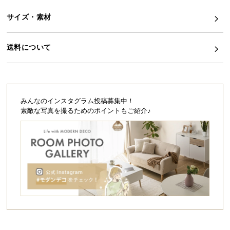
シ
ョ
サイズ・素材
ッ
ピ
送料について
ン
グ
ガ
イ
ド
みんなのインスタグラム投稿募集中！
素敵な写真を撮るためのポイントもご紹介♪
お
支
払
い
に
つ
い
て
配