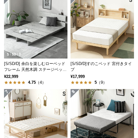
保
証
に
つ
い
て
会
員
[S/SD/D] 余白を楽しむローベッド
[S/SD/D]すのこベッド 宮付きタイ
規
フレーム 天然木調 ステージベッド
プ
約
2口コンセントタイプ
¥22,999
¥17,999
に
4.75
（4）
5
（9）
つ
い
て
お
客
様