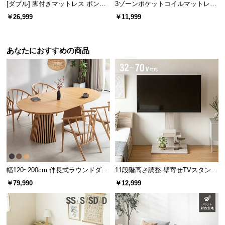
[ダブル] 脚付きマットレス ボンネ
3ゾーンポケットコイルマットレス
ルコイル やさしい肌触り コンパク
厚さ22cm S/SD/D
￥26,999
￥11,999
トサイズで届く 一体型
あなたにおすすめの商品
幅120~200cm 伸長式ラウンドダイ
11段階高さ調整 壁寄せTVスタンド
ニングテーブル 6人掛け 天然木突
キャスター付き 上下左右角度調節
￥79,990
￥12,999
板 美しい格子デザイン
機能