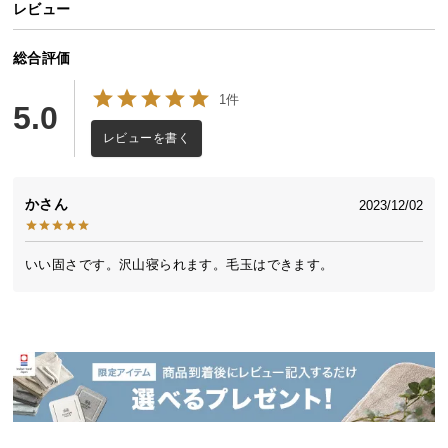
レビュー
送
料
総合評価
に
つ
1件
5.0
い
て
レビューを書く
大
型
か
2023/12/02
商
品
いい固さです。沢山寝られます。毛玉はできます。
の
配
送
に
つ
い
て