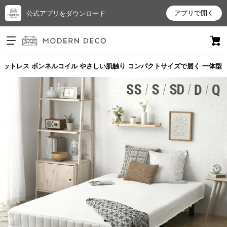
アプリで開く
公式アプリをダウンロード
ログイン
新規会員登録
 脚付きマットレス ボンネルコイル やさしい肌触り コンパクトサイズで届く 一体型
お
気
に
入
り
ア
イ
テ
ム
最