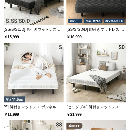
l
l
[SS/S/SD/D] 脚付きマットレス 極
[SS/S/SD/D] 脚付きマットレス ボ
厚20cm ボンネルコイル
ンネルコイル ハードタイプ
￥15,999
￥16,999
[S] 脚付きマットレス ボンネルコ
[セミダブル] 脚付きマットレス ボ
イル
ンネルコイル やさしい肌触り コン
￥11,999
￥21,999
パクトサイズで届く 一体型