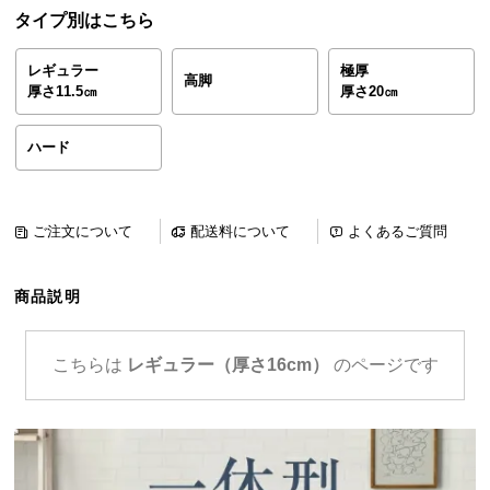
ら
タイプ別はこちら
探
す
レギュラー
極厚
高脚
厚さ11.5㎝
厚さ20㎝
イ
ハード
ン
テ
リ
ご注文について
配送料について
よくあるご質問
ア
テ
イ
商品説明
ス
ト
こちらは
レギュラー（厚さ16cm）
のページです
か
ら
探
す