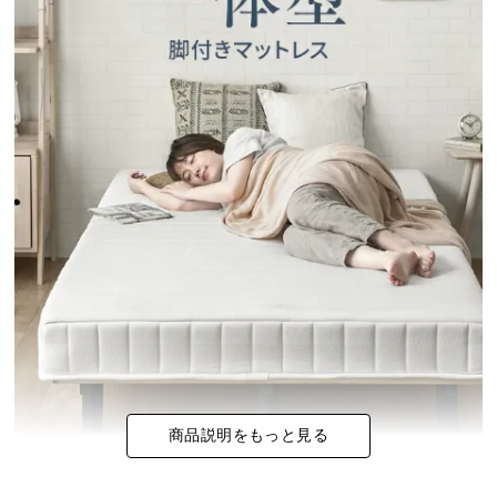
イ
ン
テ
リ
ア
コ
ー
デ
ィ
ネ
ー
ト
か
ら
探
す
商品説明をもっと見る