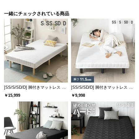
情
報
一緒にチェックされている商品
©
M
O
D
E
R
N
D
E
C
[SS/S/SD/D] 脚付きマットレス 脚
[SS/S/SD/D] 脚付きマットレス ボ
O
長25cm ボンネルコイル
ンネルコイル
￥15,999
￥9,998
C
o.,
L
t
d.
A