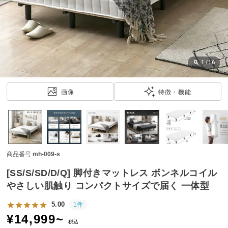
近
チ
ェ
ッ
ク
し
1
/
16
た
ア
画像
特徴・機能
イ
テ
ム
商品番号
mh-009-s
特
集
[SS/S/SD/D/Q] 脚付きマットレス ボンネルコイル
一
やさしい肌触り コンパクトサイズで届く 一体型
覧
5.00
1件
¥
14,999
~
税込
人