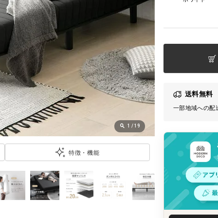
送料無料
一部地域への配
1
/
19
特徴・機能