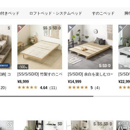
納付きベッド
ロフトベッド・システムベッド
すのこベッド
脚
16枚セット
大容量収納] コンセント機能付きベッド 収納左右組み換え可能
[SS/S/SD/D] 竹製すのこベッド
[S/SD/D] 余白を楽しむローベッ
[S/
¥8,999
¥14,999
¥22,99
20）
4.64
（11）
5
（4）