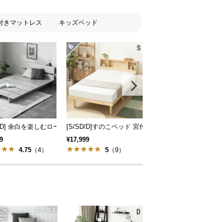
付きマットレス
キッズベッド
ドフレーム 天然木調 ステージベッド ロボット掃除機対応
SD/D] 余白を楽しむローベッドフレーム 天然木調 ステージベッド 2口コンセン
[S/SD/D]すのこベッド 宮付きタイプ
[SS/S/SD/
9
¥17,999
¥9,998
4.75
（4）
5
（9）
4.33
（3）