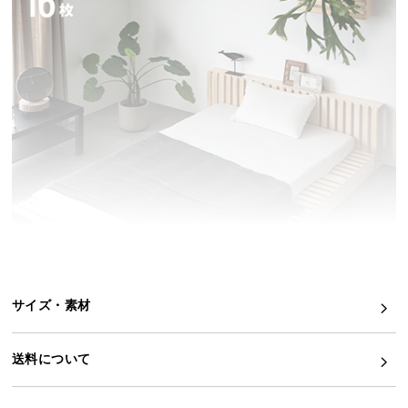
つ
い
て
開
梱
設
置
サ
ー
ビ
ス
に
つ
サイズ・素材
い
て
送料について
搬
入