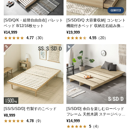
サ
ポ
ー
[S/D/Q/K・組替自由自在] パレット
[S/SD/D/Q 大容量収納] コンセント
ベッド 8/12/16枚セット
機能付きベッド 収納左右組み換え
ト
可能
¥14,999
¥19,999
4.77
（30）
4.55
（20）
お
知
ら
せ
ブ
ロ
グ
[SS/S/SD/D] 竹製すのこベッド
[S/SD/D] 余白を楽しむローベッド
フレーム 天然木調 ステージベッド
¥8,999
ロボット掃除機対応
4.78
（9）
¥14,999
企
5
（4）
業