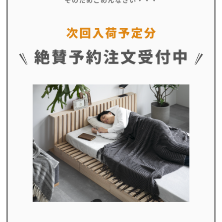
イ
ン
テ
リ
ア
コ
ー
デ
ィ
ネ
ー
ト
か
ら
探
す