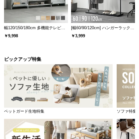
幅120/150/180cm 多機能テレビボ
[幅60/90/120cm] ハンガーラック
ード 木目/石目調 オープン収納・
スチール 4段階高さ調節 サイドフ
￥9,998
￥3,999
引き出し収納付き
ック オープンラック シンプル
ピックアップ特集
ペットガード生地特集
ソファ特集