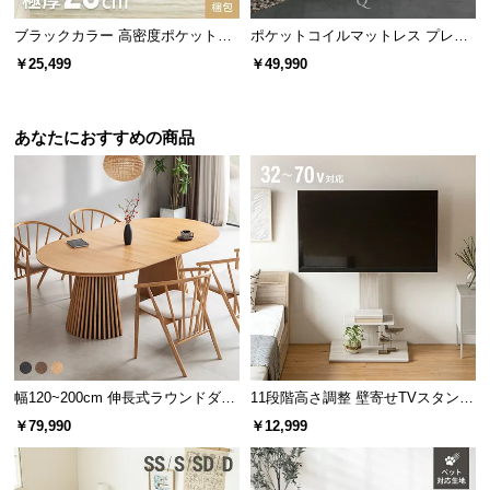
ブラックカラー 高密度ポケットコ
ポケットコイルマットレス プレミ
イルマットレス K
アム 超極厚 厚さ25cm Q
￥25,499
￥49,990
あなたにおすすめの商品
幅120~200cm 伸長式ラウンドダイ
11段階高さ調整 壁寄せTVスタンド
ニングテーブル 6人掛け 天然木突
キャスター付き 上下左右角度調節
￥79,990
￥12,999
板 美しい格子デザイン
機能