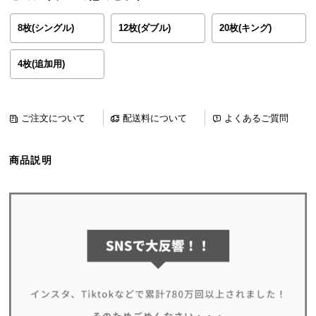
ら
探
8枚(シングル)
12枚(ダブル)
20枚(キング)
す
4枚(追加用)
イ
ン
ご注文について
配送料について
よくあるご質問
テ
リ
ア
商品説明
テ
イ
ス
ト
か
ら
探
す