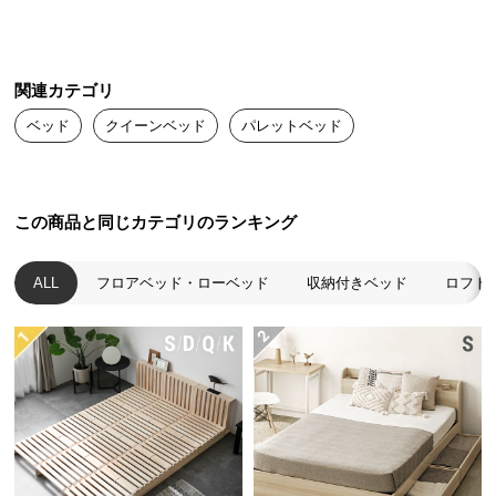
保
証
に
つ
関連カテゴリ
い
ベッド
クイーンベッド
パレットベッド
て
会
員
この商品と同じカテゴリのランキング
規
約
ALL
フロアベッド・ローベッド
収納付きベッド
ロフト
に
つ
い
て
お
客
様