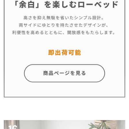
中
型
商
品
の
配
送
に
つ
い
て
小
型
商
品
の
配
送
に