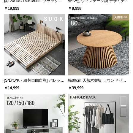
幅120/140/160/180cm ブラックフ
全12色 ヴィンテージ調 デザイナー
レーム ダイニング 大理石調 4人掛
ズシェルチェア
￥19,999
￥9,998
け
[S/D/Q/K・組替自由自在] パレット
幅80cm 天然木突板 ラウンドセン
ベッド 8/12/16枚セット
ターテーブル 美しい格子デザイン
￥14,999
￥39,999