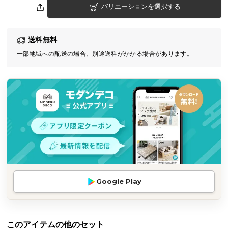
バリエーションを選択する
気
ア
イ
送料無料
テ
一部地域への配送の場合、別途送料がかかる場合があります。
ム
ラ
ン
キ
ン
グ
商
品
カ
Google Play
テ
ゴ
リ
か
このアイテムの他のセット