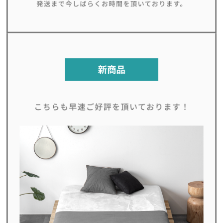
シ
ョ
ッ
ピ
ン
グ
ガ
イ
ド
お
支
払
い
に
つ
い
て
配