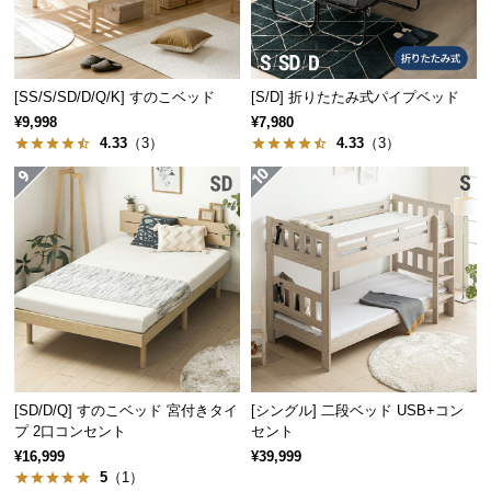
l
l
[SS/S/SD/D/Q/K] すのこベッド
[S/D] 折りたたみ式パイプベッド
¥9,998
¥7,980
4.33
（3）
4.33
（3）
[SD/D/Q] すのこベッド 宮付きタイ
[シングル] 二段ベッド USB+コン
プ 2口コンセント
セント
¥16,999
¥39,999
5
（1）