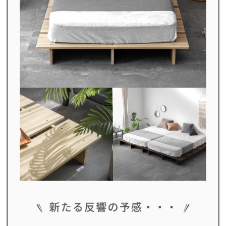
送
料
に
つ
い
て
大
型
商
品
の
配
送
に
つ
い
て