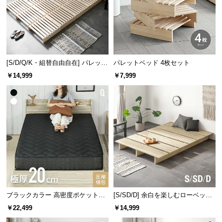
[S/D/Q/K・組替自由自在] パレット
パレットベッド 4枚セット
ベッド 8/12/16枚セット
￥14,999
￥7,999
ブラックカラー 高密度ポケットコ
[S/SD/D] 余白を楽しむローベッド
イルマットレス Q
フレーム 天然木調 ステージベッド
￥22,499
￥14,999
ロボット掃除機対応