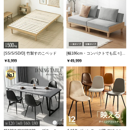
[SS/S/SD/D] 竹製すのこベッド
[幅186cm・コンパクトでも広々] 3
人掛けソファベッド リクライニン
￥8,999
￥49,999
グ 天然木フレーム 北欧