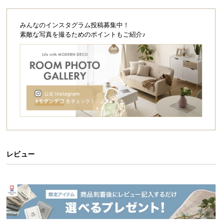
経
路
みんなのインスタグラム投稿募集中！
に
素敵な写真を撮るためのポイントもご紹介♪
つ
い
て
返
品・
キ
ャ
ン
セ
レビュー
ル
に
つ
い
て