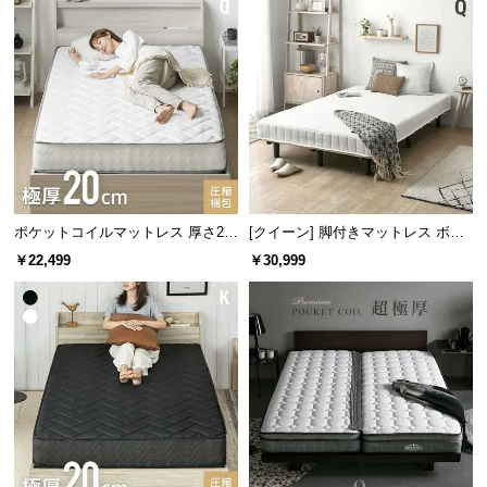
ポケットコイルマットレス 厚さ20
[クイーン] 脚付きマットレス ボン
cm Q
ネルコイル やさしい肌触り コンパ
￥22,499
￥30,999
クトサイズで届く 一体型