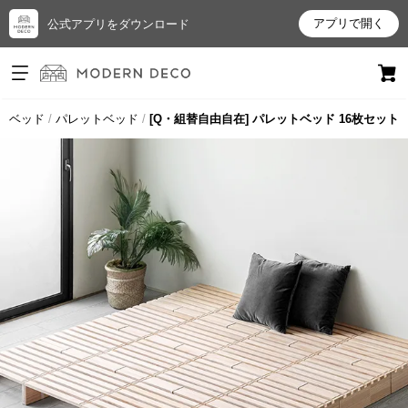
アプリで開く
公式アプリをダウンロード
ログイン
新規会員登録
ベッド
パレットベッド
[Q・組替自由自在] パレットベッド 16枚セット
お
気
に
入
り
ア
イ
テ
ム
最