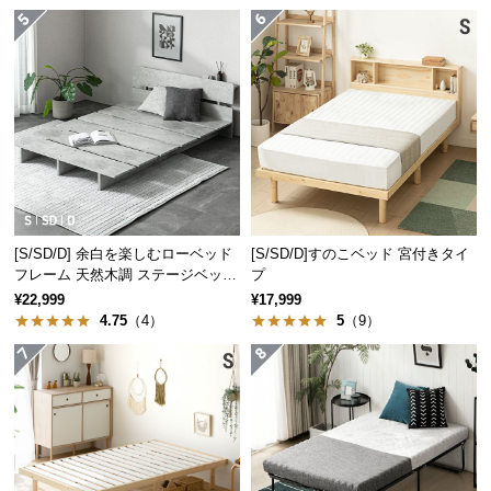
情
報
©
M
O
D
E
R
N
D
[S/SD/D] 余白を楽しむローベッド
[S/SD/D]すのこベッド 宮付きタイ
E
フレーム 天然木調 ステージベッド
プ
C
2口コンセントタイプ
¥22,999
¥17,999
O
4.75
（4）
5
（9）
C
o.,
L
t
d.
A