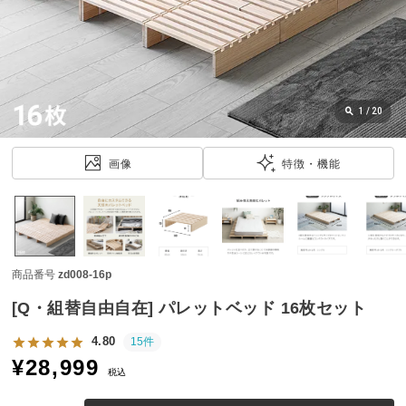
近
チ
ェ
ッ
ク
し
1
/
20
た
ア
画像
特徴・機能
イ
テ
ム
商品番号
zd008-16p
特
集
[Q・組替自由自在] パレットベッド 16枚セット
一
覧
4.80
15件
¥
28,999
税込
人