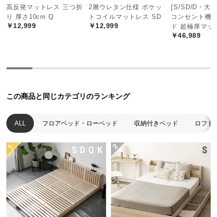
高反発マットレス 三つ折
2層ウレタン仕様 ポケッ
[S/SD/D・大
つ
り 厚さ10cm Q
トコイルマットレス SD
コンセント機
い
￥12,999
￥12,999
ド 超極厚マッ
て
￥46,989
開
梱
設
置
この商品と同じカテゴリのランキング
サ
ー
ビ
ALL
フロアベッド・ローベッド
収納付きベッド
ロフト
ス
に
つ
い
て
搬
入