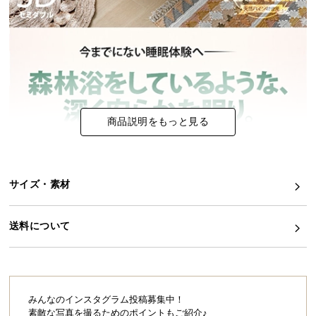
イ
ン
テ
リ
ア
コ
ー
商品説明をもっと見る
デ
ィ
ネ
サイズ・素材
ー
ト
か
送料について
ら
探
す
みんなのインスタグラム投稿募集中！
素敵な写真を撮るためのポイントもご紹介♪