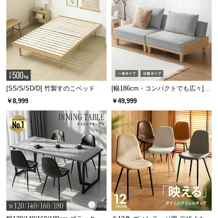
[SS/S/SD/D] 竹製すのこベッド
[幅186cm・コンパクトでも広々] 3
人掛けソファベッド リクライニン
￥8,999
￥49,999
グ 天然木フレーム 北欧