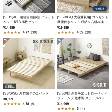
経
路
に
[S/D/Q/K・組替自由自在] パレット
[S/SD/D/Q 大容量収納] コンセント
つ
ベッド 8/12/16枚セット
機能付きベッド 収納左右組み換え
い
可能
¥14,999
¥19,999
て
4.77
（30）
4.55
（20）
返
品・
キ
ャ
ン
セ
ル
に
つ
[SS/S/SD/D] 竹製すのこベッド
[S/SD/D] 余白を楽しむローベッド
い
フレーム 天然木調 ステージベッド
¥8,999
て
ロボット掃除機対応
4.78
（9）
¥14,999
5
（4）