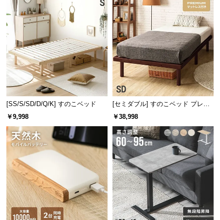
[SS/S/SD/D/Q/K] すのこベッド
[セミダブル] すのこベッド プレミ
アムマットレス付き
￥9,998
￥38,998