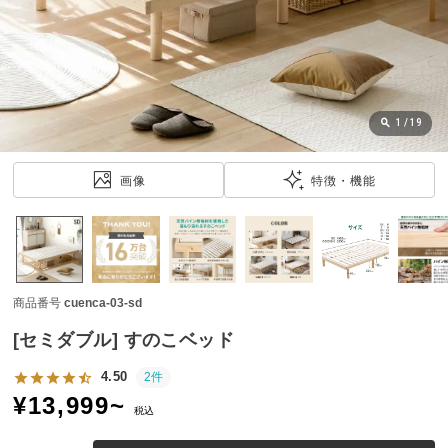
近
チ
ェ
ッ
ク
し
1
/
19
た
ア
画像
特徴・機能
イ
テ
ム
商品番号
cuenca-03-sd
特
集
[セミダブル] すのこベッド
一
覧
4.50
2件
¥
13,999
~
税込
人