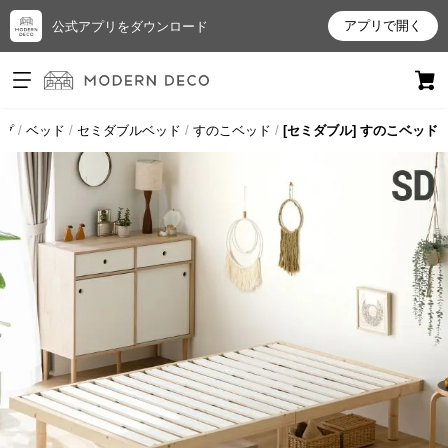
アプリで開く
公式アプリをダウンロード
ログイン
新規会員登録
ップ
ベッド
セミダブルベッド
すのこベッド
[セミダブル] すのこベッド
お
気
に
入
り
ア
イ
テ
ム
最