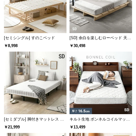
l
l
[セミシングル] すのこベッド
[SD] 余白を楽しむローベッド 天然
木調 ステージベッド マットレス付
￥8,998
￥30,498
き
[セミダブル] 脚付きマットレス ボ
キルト生地 ボンネルコイルマット
ンネルコイル やさしい肌触り コン
レス SD
￥21,999
￥13,499
パクトサイズで届く 一体型