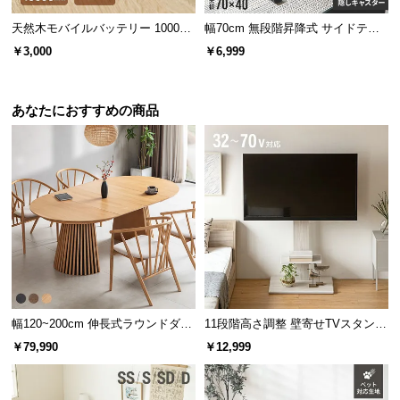
天然木モバイルバッテリー 10000m
幅70cm 無段階昇降式 サイドテー
Ah USB-C/USB-A 2台同時充電対応
ブル
￥3,000
￥6,999
あなたにおすすめの商品
幅120~200cm 伸長式ラウンドダイ
11段階高さ調整 壁寄せTVスタンド
ニングテーブル 6人掛け 天然木突
キャスター付き 上下左右角度調節
￥79,990
￥12,999
板 美しい格子デザイン
機能