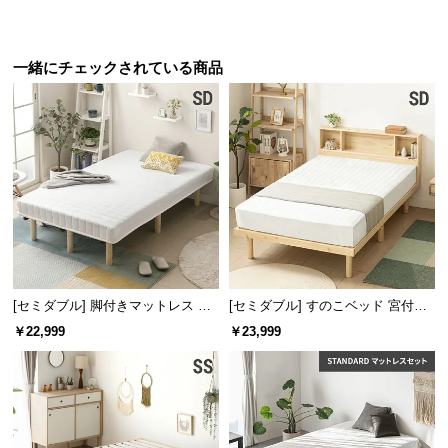
情
報
©
一緒にチェックされている商品
M
O
D
E
R
N
D
E
C
O
[セミダブル] 脚付きマットレス 脚
[セミダブル] すのこベッド 宮付き
C
長25cm ボンネルコイル
タイプ
￥22,999
￥23,999
o.,
L
t
d.
A