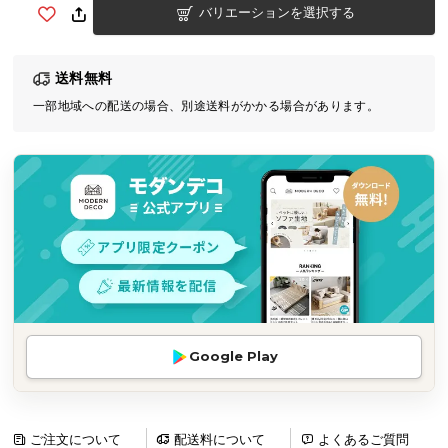
バリエーションを選択する
気
ア
イ
送料無料
テ
一部地域への配送の場合、別途送料がかかる場合があります。
ム
ラ
ン
キ
ン
グ
商
品
カ
Google Play
テ
ゴ
リ
か
ご注文について
配送料について
よくあるご質問