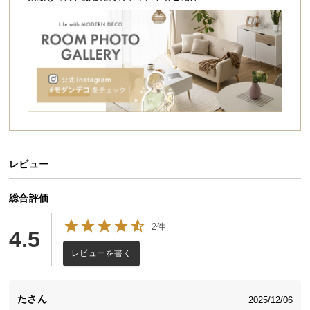
シ
ョ
ッ
ピ
ン
グ
ガ
イ
ド
お
レビュー
支
払
総合評価
い
に
2件
4.5
つ
レビューを書く
い
て
た
2025/12/06
配