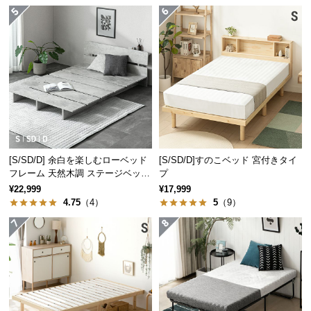
保
証
に
つ
い
て
会
員
規
[S/SD/D] 余白を楽しむローベッド
[S/SD/D]すのこベッド 宮付きタイ
約
フレーム 天然木調 ステージベッド
プ
に
2口コンセントタイプ
¥22,999
¥17,999
つ
4.75
（4）
5
（9）
い
て
お
客
様