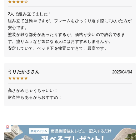
送
料
2人で組み立てました！

に
組み立ては簡単ですが、フレームをひっくり返す際に2人いた方が
つ
安心です。

い
塗装が雑な部分があったりするが、価格が安いので許容できま
て
す。塗りムラなど気になる人にはおすすめしませんが。

安定していて、ベッド下を物置にできて、最高です。
大
型
商
うりたかさ
2025/04/04
品
の
高さがめちゃくちゃいい！

配
耐久性もあるからおすすめ！
送
に
つ
い
て