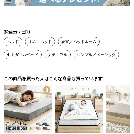
中
型
商
品
の
関連カテゴリ
配
ベッド
すのこベッド
寝室／ベッドルーム
送
に
セミダブルベッド
ナチュラル
シンプル／ベーシック
つ
い
て
この商品を買った人はこんな商品も買っています
小
型
商
品
の
配
送
に