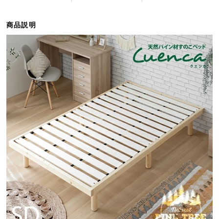
ら
探
商品説明
す
イ
ン
テ
リ
ア
テ
イ
ス
ト
か
ら
探
す