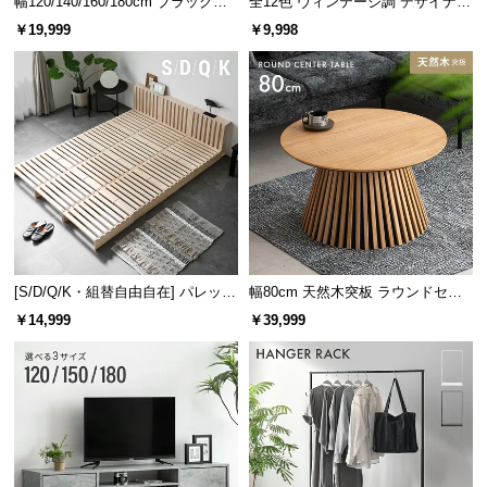
幅120/140/160/180cm ブラックフ
全12色 ヴィンテージ調 デザイナー
レーム ダイニング 大理石調 4人掛
ズシェルチェア
￥19,999
￥9,998
け
[S/D/Q/K・組替自由自在] パレット
幅80cm 天然木突板 ラウンドセン
ベッド 8/12/16枚セット
ターテーブル 美しい格子デザイン
￥14,999
￥39,999