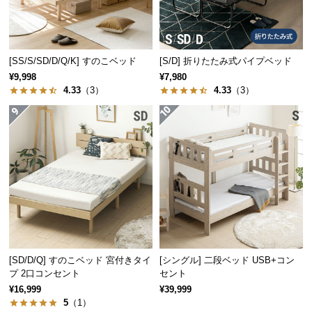
サ
ポ
ー
[SS/S/SD/D/Q/K] すのこベッド
[S/D] 折りたたみ式パイプベッド
ト
¥9,998
¥7,980
4.33
（3）
4.33
（3）
お
知
ら
せ
ブ
ロ
グ
[SD/D/Q] すのこベッド 宮付きタイ
[シングル] 二段ベッド USB+コン
プ 2口コンセント
セント
¥16,999
¥39,999
企
5
（1）
業