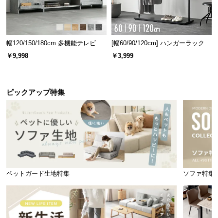
幅120/150/180cm 多機能テレビボ
[幅60/90/120cm] ハンガーラック
ード 木目/石目調 オープン収納・
スチール 4段階高さ調節 サイドフ
￥9,998
￥3,999
引き出し収納付き
ック オープンラック シンプル
ピックアップ特集
ペットガード生地特集
ソファ特集