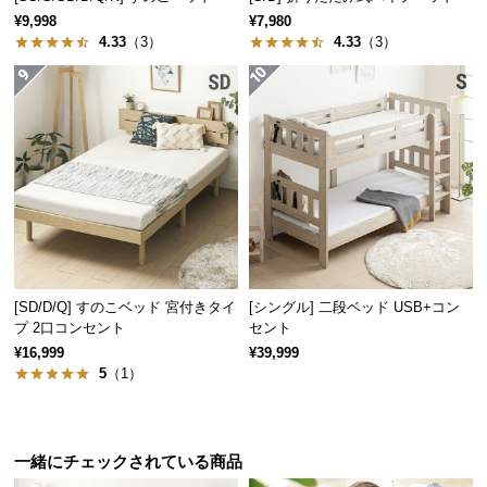
¥9,998
¥7,980
サ
4.33
（3）
4.33
（3）
ポ
ー
ト
お
知
ら
せ
[SD/D/Q] すのこベッド 宮付きタイ
[シングル] 二段ベッド USB+コン
プ 2口コンセント
セント
ブ
¥16,999
¥39,999
ロ
5
（1）
グ
一緒にチェックされている商品
企
業