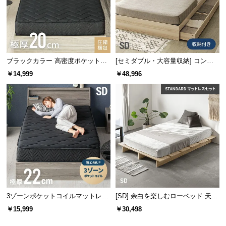
ブラックカラー 高密度ポケットコ
[セミダブル・大容量収納] コンセ
イルマットレス SD
ント機能付きベッド プレミアムマ
￥14,999
￥48,996
ットレス付き
3ゾーンポケットコイルマットレス
[SD] 余白を楽しむローベッド 天然
厚さ22cm SD ブラック
木調 ステージベッド マットレス付
￥15,999
￥30,498
き