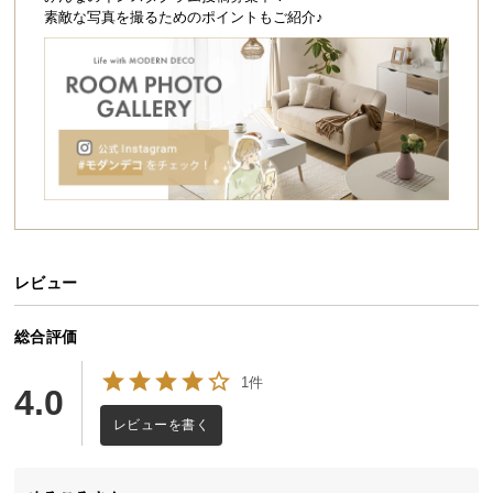
シ
素敵な写真を撮るためのポイントもご紹介♪
ョ
ッ
ピ
ン
グ
ガ
イ
ド
お
支
レビュー
払
い
総合評価
に
1件
つ
4.0
い
レビューを書く
て
配