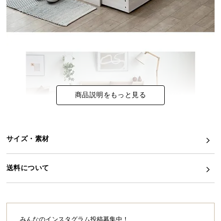
イ
ン
テ
リ
ア
コ
ー
商品説明をもっと見る
デ
ィ
ネ
ー
サイズ・素材
ト
か
ら
送料について
探
す
みんなのインスタグラム投稿募集中！