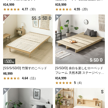
経
可能
¥14,999
¥19,999
路
4.77
（30）
4.55
（20）
に
つ
い
て
返
品・
キ
ャ
ン
[SS/S/SD/D] 竹製すのこベッド
[S/SD/D] 余白を楽しむローベッド
セ
フレーム 天然木調 ステージベッド
¥8,999
ル
ロボット掃除機対応
4.64
（11）
¥14,999
に
5
（4）
つ
い
て