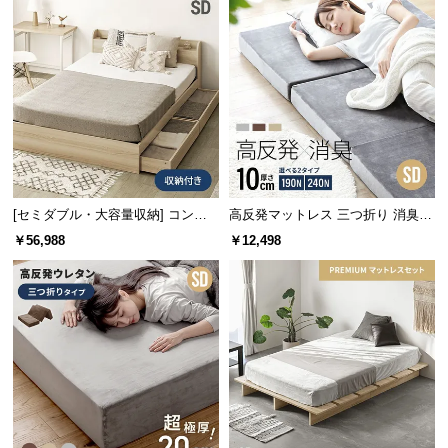
情
報
©
M
O
D
E
R
N
[セミダブル・大容量収納] コンセ
高反発マットレス 三つ折り 消臭
D
ント機能付きベッド 超極厚マット
スタンダード 厚さ10cm SD
￥56,988
￥12,498
E
レス付き
C
O
C
o.,
L
t
d.
A