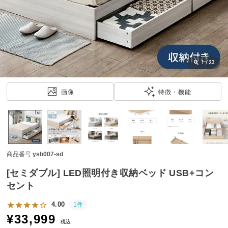
近
チ
ェ
ッ
ク
し
1
/
23
た
ア
画像
特徴・機能
イ
テ
ム
商品番号
ysb007-sd
特
集
[セミダブル] LED照明付き収納ベッド USB+コン
一
セント
覧
4.00
1件
¥
33,999
税込
人