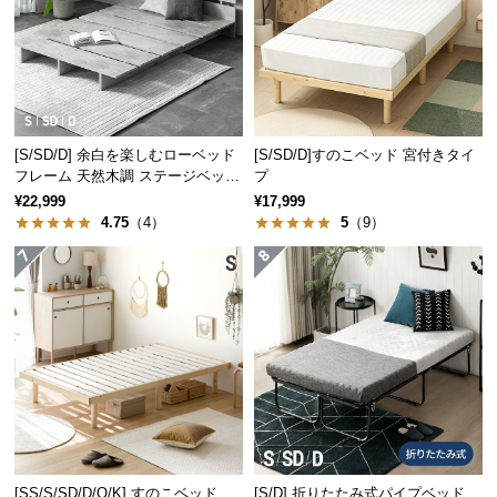
保
証
に
つ
い
て
[S/SD/D] 余白を楽しむローベッド
[S/SD/D]すのこベッド 宮付きタイ
フレーム 天然木調 ステージベッド
プ
会
2口コンセントタイプ
¥22,999
¥17,999
員
4.75
（4）
5
（9）
規
約
に
つ
い
て
お
客
[SS/S/SD/D/Q/K] すのこベッド
[S/D] 折りたたみ式パイプベッド
様