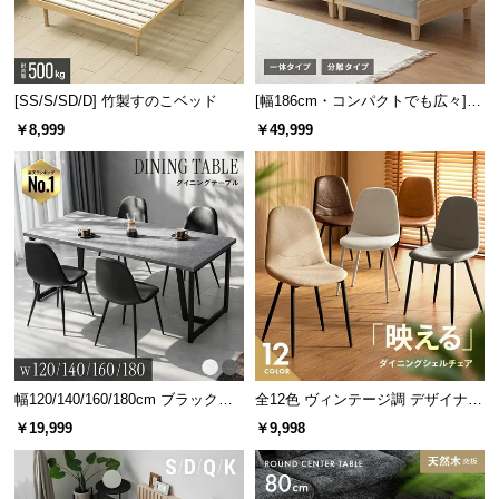
[SS/S/SD/D] 竹製すのこベッド
[幅186cm・コンパクトでも広々] 3
人掛けソファベッド リクライニン
￥8,999
￥49,999
グ 天然木フレーム 北欧
幅120/140/160/180cm ブラックフ
全12色 ヴィンテージ調 デザイナー
レーム ダイニング 大理石調 4人掛
ズシェルチェア
￥19,999
￥9,998
け