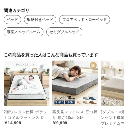
中
型
関連カテゴリ
商
ベッド
収納付きベッド
フロアベッド・ローベッド
品
の
寝室／ベッドルーム
セミダブルベッド
配
送
に
この商品を買った人はこんな商品も買っています
つ
い
て
小
型
商
品
の
2層ウレタン仕様 ポケッ
高反発マットレス 三つ折
[ダブル・大容量
配
トコイルマットレス D
り 厚さ10cm SD
ンセント機能
送
￥14,999
￥9,999
プレミアムマ
に