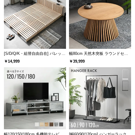
[S/D/Q/K・組替自由自在] パレット
幅80cm 天然木突板 ラウンドセン
ベッド 8/12/16枚セット
ターテーブル 美しい格子デザイン
￥14,999
￥39,999
幅120/150/180cm 多機能テレビボ
[幅60/90/120cm] ハンガーラック