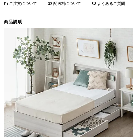
ご注文について
配送料について
よくあるご質問
ら
探
す
商品説明
イ
ン
テ
リ
ア
テ
イ
ス
ト
か
ら
探
す