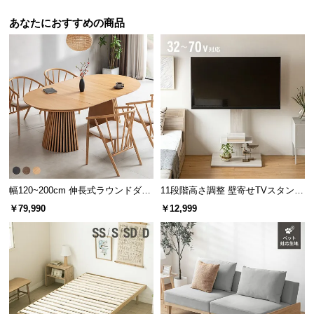
あなたにおすすめの商品
幅120~200cm 伸長式ラウンドダイ
11段階高さ調整 壁寄せTVスタンド
ニングテーブル 6人掛け 天然木突
キャスター付き 上下左右角度調節
￥79,990
￥12,999
板 美しい格子デザイン
機能