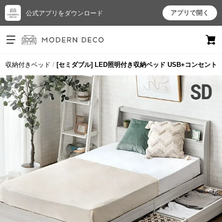
アプリで開く
公式アプリをダウンロード
ログイン
新規会員登録
収納付きベッド
[セミダブル] LED照明付き収納ベッド USB+コンセント
お
気
に
入
り
ア
イ
テ
ム
最