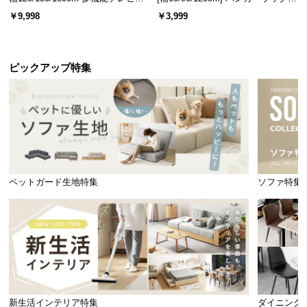
ード 木目/石目調 オープン収納・
スチール 4段階高さ調節 サイドフ
￥9,998
￥3,999
引き出し収納付き
ック オープンラック シンプル
ピックアップ特集
ペットガード生地特集
ソファ特集
新生活インテリア特集
ダイニング