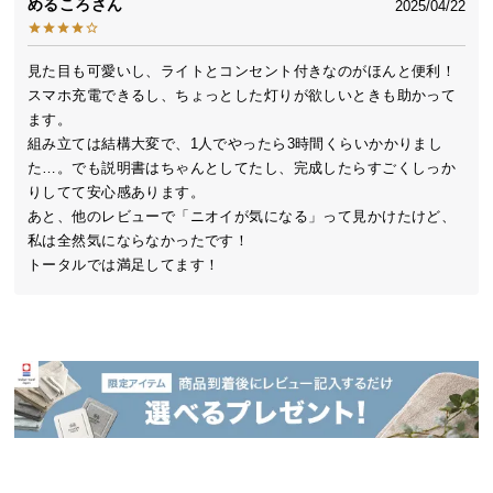
めるころ
2025/04/22
送
料
に
見た目も可愛いし、ライトとコンセント付きなのがほんと便利！
つ
スマホ充電できるし、ちょっとした灯りが欲しいときも助かって
い
ます。

組み立ては結構大変で、1人でやったら3時間くらいかかりまし
て
た…。でも説明書はちゃんとしてたし、完成したらすごくしっか
りしてて安心感あります。

大
あと、他のレビューで「ニオイが気になる」って見かけたけど、
型
私は全然気にならなかったです！

商
トータルでは満足してます！
品
の
配
送
に
つ
い
て