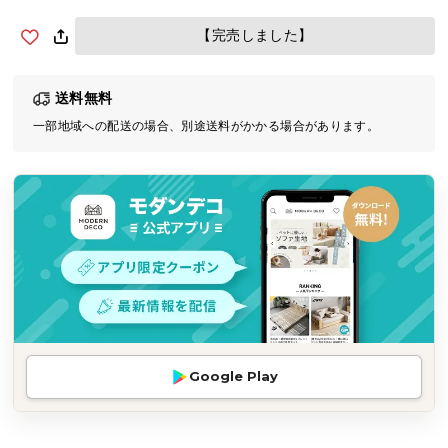
気
【完売しました】
ア
イ
テ
送料無料
ム
一部地域への配送の場合、別途送料がかかる場合があります。
ラ
ン
キ
ン
グ
商
品
カ
テ
Google Play
ゴ
リ
か