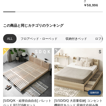
き
つ
￥58,996
い
て
この商品と同じカテゴリのランキング
開
梱
設
ALL
フロアベッド・ローベッド
収納付きベッド
ロフト
置
サ
ー
ビ
ス
に
つ
い
て
搬
[S/D/Q/K・組替自由自在] パレット
[S/SD/D/Q 大容量収納] コンセント
入
ベッド 8/12/16枚セット
機能付きベッド 収納左右組み換え