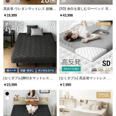
l
l
高反発 ウレタンマットレス 超極厚
[SD] 余白を楽しむローベッド 天然
20cm 三つ折りタイプ [SD]
木調 ステージベッド プレミアムマ
￥19,999
￥43,998
ットレス付き
[セミダブル]脚付きマットレス ボ
[セミダブル] 高反発マットレス 体
ンネルコイル ハードタイプ
圧分散プロファイル加工 厚さ10cm
￥23,999
￥7,999
三つ折り