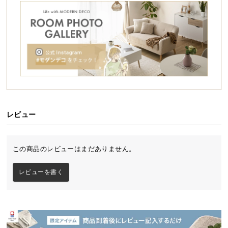
シ
ョ
ッ
ピ
ン
グ
ガ
イ
ド
レビュー
お
支
払
この商品のレビューはまだありません。
い
に
レビューを書く
つ
い
て
配