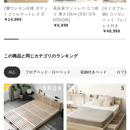
中
2層ウレタン仕様 ポケッ
高反発マットレス 三つ折
[セミダブル・
型
トコイルマットレス D
り 厚さ10cm [SS/ S/S
納] コンセン
商
￥14,999
D/D/Q/K]
ベッド プレミ
品
￥6,999
レス付き
の
￥48,996
配
送
に
つ
この商品と同じカテゴリのランキング
い
て
ALL
フロアベッド・ローベッド
収納付きベッド
ロフト
小
型
商
品
の
配
送
に