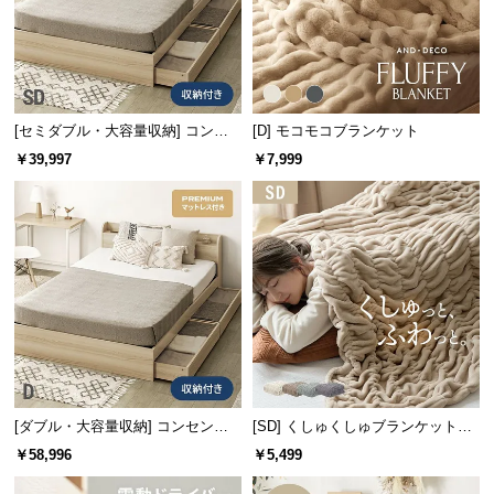
情
報
©
M
O
[セミダブル・大容量収納] コンセ
[D] モコモコブランケット
D
ント機能付きベッド マットレス付
￥39,997
￥7,999
E
き
R
N
D
E
C
O
C
o.,
L
t
[ダブル・大容量収納] コンセント
[SD] くしゅくしゅブランケットフ
機能付きベッド プレミアムマット
ランネルタイプ
d.
￥58,996
￥5,499
レス付き
A