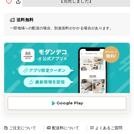
【完売しました】
気
ア
送料無料
イ
テ
一部地域への配送の場合、別途送料がかかる場合があります。
ム
ラ
ン
キ
ン
グ
商
品
Google Play
カ
テ
ゴ
リ
ご注文について
配送料について
よくあるご質問
か