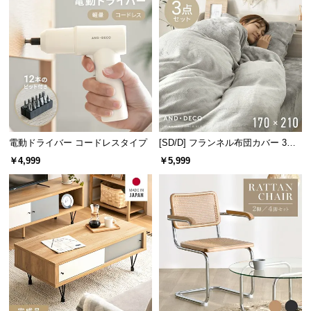
l
l
電動ドライバー コードレスタイプ
[SD/D] フランネル布団カバー 3点
セット
￥4,999
￥5,999