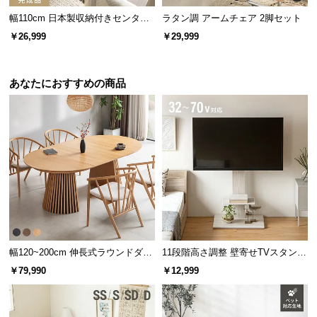
幅110cm 日本製収納付きセンター
ラタン調 アームチェア 2脚セット
テーブル TCT-007
￥26,999
￥29,999
あなたにおすすめの商品
幅120~200cm 伸長式ラウンドダイ
11段階高さ調整 壁寄せTVスタンド
ニングテーブル 6人掛け 天然木突
キャスター付き 上下左右角度調節
￥79,990
￥12,999
板 美しい格子デザイン
機能