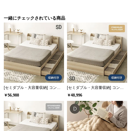
サ
ポ
一緒にチェックされている商品
ー
ト
お
知
ら
せ
[セミダブル・大容量収納] コンセ
[セミダブル・大容量収納] コンセ
ブ
ント機能付きベッド 超極厚マット
ント機能付きベッド プレミアムマ
￥56,988
￥48,996
ロ
レス付き
ットレス付き
グ
企
業