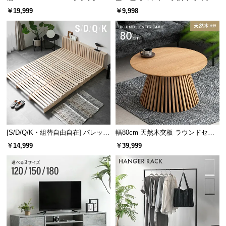
レーム ダイニング 大理石調 4人掛
ズシェルチェア
￥19,999
￥9,998
け
[S/D/Q/K・組替自由自在] パレット
幅80cm 天然木突板 ラウンドセン
ベッド 8/12/16枚セット
ターテーブル 美しい格子デザイン
￥14,999
￥39,999