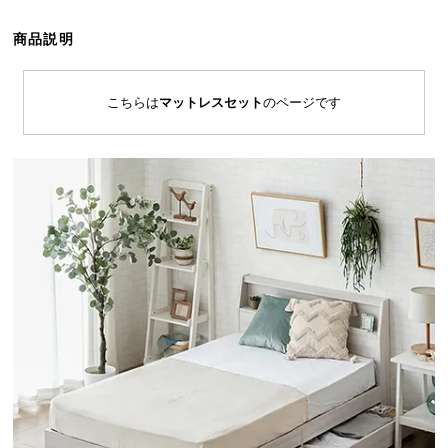
ら
探
商品説明
す
こちらは
マットレスセット
のページです
イ
ン
テ
リ
ア
テ
イ
ス
ト
か
ら
探
す