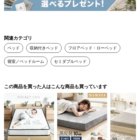
送
料
に
つ
い
関連カテゴリ
て
ベッド
収納付きベッド
フロアベッド・ローベッド
大
寝室／ベッドルーム
セミダブルベッド
型
商
品
の
この商品を買った人はこんな商品も買っています
配
送
に
つ
い
て