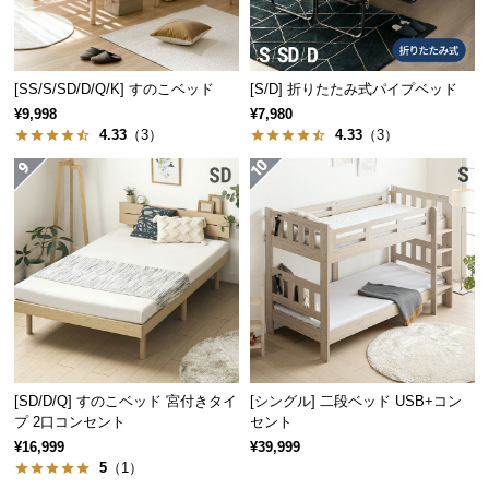
保
証
に
つ
[SS/S/SD/D/Q/K] すのこベッド
[S/D] 折りたたみ式パイプベッド
い
¥9,998
¥7,980
て
4.33
（3）
4.33
（3）
会
員
規
約
に
つ
い
て
[SD/D/Q] すのこベッド 宮付きタイ
[シングル] 二段ベッド USB+コン
プ 2口コンセント
セント
お
¥16,999
¥39,999
客
5
（1）
様