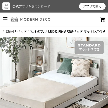
アプリで開く
公式アプリをダウンロード
ログイン
新規会員登録
ド
収納付きベッド
[セミダブル] LED照明付き収納ベッド マットレス付き
お
気
に
入
り
ア
イ
テ
ム
最