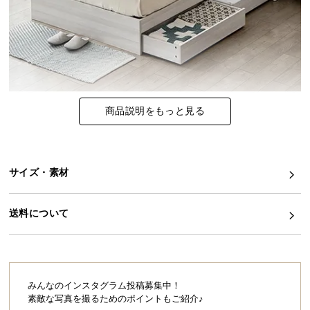
イ
ン
テ
リ
ア
コ
商品説明をもっと見る
ー
デ
ィ
ネ
サイズ・素材
ー
ト
送料について
か
ら
探
す
みんなのインスタグラム投稿募集中！
素敵な写真を撮るためのポイントもご紹介♪