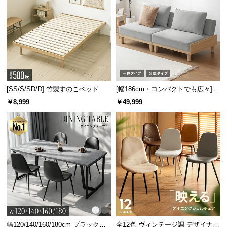
[SS/S/SD/D] 竹製すのこベッド
[幅186cm・コンパクトでも広々] 3
人掛けソファベッド リクライニン
￥8,999
￥49,999
グ 天然木フレーム 北欧
幅120/140/160/180cm ブラックフ
全12色 ヴィンテージ調 デザイナー