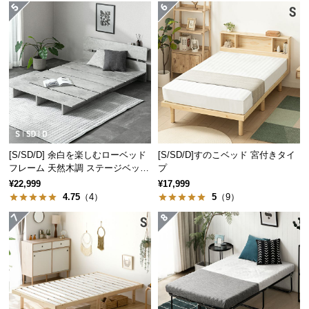
経
路
に
つ
い
て
返
品・
キ
[S/SD/D] 余白を楽しむローベッド
[S/SD/D]すのこベッド 宮付きタイ
フレーム 天然木調 ステージベッド
プ
ャ
2口コンセントタイプ
¥22,999
¥17,999
ン
4.75
（4）
5
（9）
セ
ル
に
つ
い
て