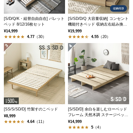
つ
い
[S/D/Q/K・組替自由自在] パレット
[S/SD/D/Q 大容量収納] コンセント
て
ベッド 8/12/16枚セット
機能付きベッド 収納左右組み換え
可能
¥14,999
¥19,999
開
4.77
（30）
4.55
（20）
梱
設
置
サ
ー
ビ
ス
に
つ
い
[SS/S/SD/D] 竹製すのこベッド
[S/SD/D] 余白を楽しむローベッド
て
フレーム 天然木調 ステージベッド
¥8,999
ロボット掃除機対応
4.64
（11）
¥14,999
搬
5
（4）
入