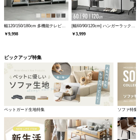
幅120/150/180cm 多機能テレビボ
[幅60/90/120cm] ハンガーラック
ード 木目/石目調 オープン収納・
スチール 4段階高さ調節 サイドフ
￥9,998
￥3,999
引き出し収納付き
ック オープンラック シンプル
ピックアップ特集
ペットガード生地特集
ソファ特集