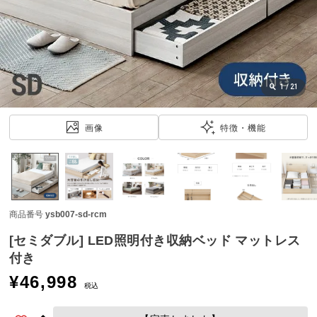
近
チ
ェ
ッ
ク
し
1
/
21
た
ア
画像
特徴・機能
イ
テ
ム
商品番号
ysb007-sd-rcm
特
集
[セミダブル] LED照明付き収納ベッド マットレス
一
付き
覧
¥
46,998
税込
人