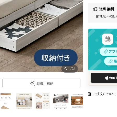
送料無料
一部地域への配
1
/
21
App 
特徴・機能
ご注文について