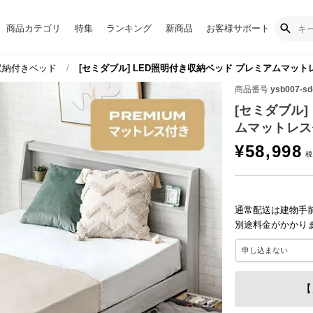
商品カテゴリ
特集
ランキング
新商品
お客様サポート
納付きベッド
[セミダブル] LED照明付き収納ベッド プレミアムマット
商品番号
ysb007-sd
[セミダブル]
ムマットレス
¥
58,998
通常配送は建物手
別途料金がかかり
【