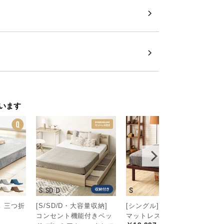
います
 三つ折
[S/SD/D・大容量収納]
[シングル] すのこベッド
[
コンセント機能付きベッ
マットレス付き
ベ