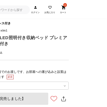
0
ログイン
お気に入り
カート
レス付き
-xlm1
 LED照明付き収納ベッド プレミア
付き
前でのお渡しです、お部屋への運び込みと設置は
ます
完売しました】