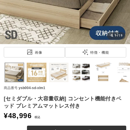
近
チ
ェ
ッ
ク
し
1
/
19
た
ア
画像
特徴・機能
イ
テ
ム
商品番号
ysb004-sd-xlm1
特
集
[セミダブル・大容量収納] コンセント機能付きベ
一
ッド プレミアムマットレス付き
覧
¥
48,996
税込
人