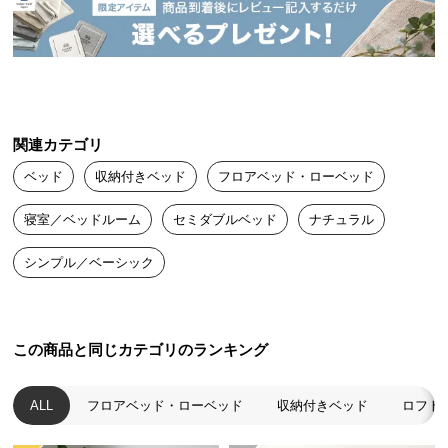
送
料
に
つ
い
て
関連カテゴリ
ベッド
収納付きベッド
フロアベッド・ローベッド
大
型
寝室／ベッドルーム
セミダブルベッド
ナチュラル
商
品
シンプル／ベーシック
の
配
送
に
この商品と同じカテゴリのランキング
つ
い
ALL
フロアベッド・ローベッド
収納付きベッド
ロフト
て