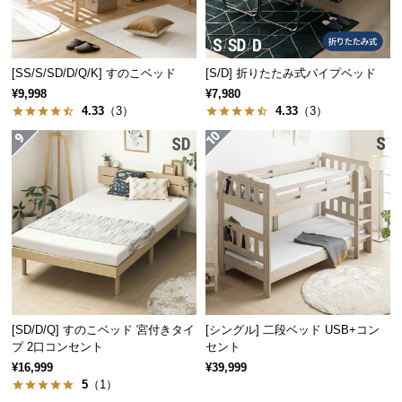
保
証
に
つ
[SS/S/SD/D/Q/K] すのこベッド
[S/D] 折りたたみ式パイプベッド
い
¥9,998
¥7,980
て
4.33
（3）
4.33
（3）
会
員
規
約
に
つ
い
て
[SD/D/Q] すのこベッド 宮付きタイ
[シングル] 二段ベッド USB+コン
プ 2口コンセント
セント
お
¥16,999
¥39,999
客
5
（1）
様