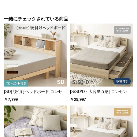
サ
ポ
一緒にチェックされている商品
ー
ト
お
知
ら
せ
[SD] 後付けヘッドボード コンセン
[S/SD/D・大容量収納] コンセント
ブ
ト付き 置くだけ
機能付きベッド マットレス付き
￥7,799
￥29,997
ロ
グ
企
業