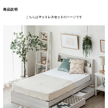
ら
探
商品説明
す
こちらは
マットレスセット
のページです
イ
ン
テ
リ
ア
テ
イ
ス
ト
か
ら
探
す