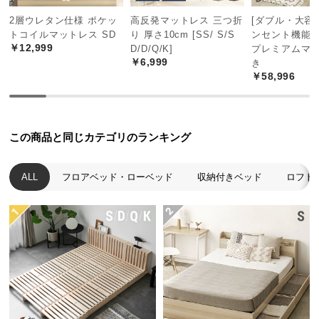
中
2層ウレタン仕様 ポケッ
高反発マットレス 三つ折
[ダブル・大容量
型
トコイルマットレス SD
り 厚さ10cm [SS/ S/S
ンセント機能
商
￥12,999
D/D/Q/K]
プレミアムマ
品
￥6,999
き
の
￥58,996
配
送
に
つ
この商品と同じカテゴリのランキング
い
て
ALL
フロアベッド・ローベッド
収納付きベッド
ロフト
小
型
商
品
の
配
送
に