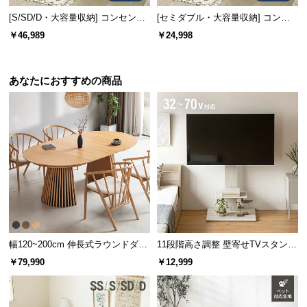
[S/SD/D・大容量収納] コンセント
[セミダブル・大容量収納] コンセ
機能付きベッド 超極厚マットレス
ント機能付きベッド 収納左右組み
￥46,989
￥24,998
付き
換え可能
あなたにおすすめの商品
幅120~200cm 伸長式ラウンドダイ
11段階高さ調整 壁寄せTVスタンド
ニングテーブル 6人掛け 天然木突
キャスター付き 上下左右角度調節
￥79,990
￥12,999
板 美しい格子デザイン
機能