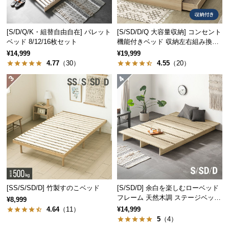
つ
い
[S/D/Q/K・組替自由自在] パレット
[S/SD/D/Q 大容量収納] コンセント
て
ベッド 8/12/16枚セット
機能付きベッド 収納左右組み換え
可能
¥14,999
¥19,999
開
4.77
（30）
4.55
（20）
梱
設
置
サ
ー
ビ
ス
に
つ
い
[SS/S/SD/D] 竹製すのこベッド
[S/SD/D] 余白を楽しむローベッド
て
フレーム 天然木調 ステージベッド
¥8,999
ロボット掃除機対応
4.64
（11）
¥14,999
搬
5
（4）
入