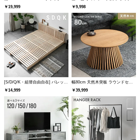
レーム ダイニング 大理石調 4人掛
ズシェルチェア
￥19,999
￥9,998
け
[S/D/Q/K・組替自由自在] パレット
幅80cm 天然木突板 ラウンドセン
ベッド 8/12/16枚セット
ターテーブル 美しい格子デザイン
￥14,999
￥39,999