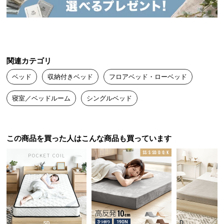
送
料
に
つ
い
関連カテゴリ
て
ベッド
収納付きベッド
フロアベッド・ローベッド
大
寝室／ベッドルーム
シングルベッド
型
商
品
の
この商品を買った人はこんな商品も買っています
配
送
に
つ
い
て