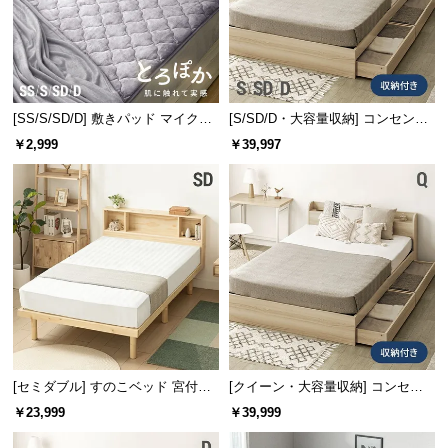
情
報
©
M
O
[SS/S/SD/D] 敷きパッド マイクロ
[S/SD/D・大容量収納] コンセント
D
ファイバー
機能付きベッド プレミアムマット
￥2,999
￥39,997
E
レス付き
R
N
D
E
C
O
C
o.,
L
t
[セミダブル] すのこベッド 宮付き
[クイーン・大容量収納] コンセン
タイプ
ト機能付きベッド 収納左右組み換
d.
￥23,999
￥39,999
え可能
A