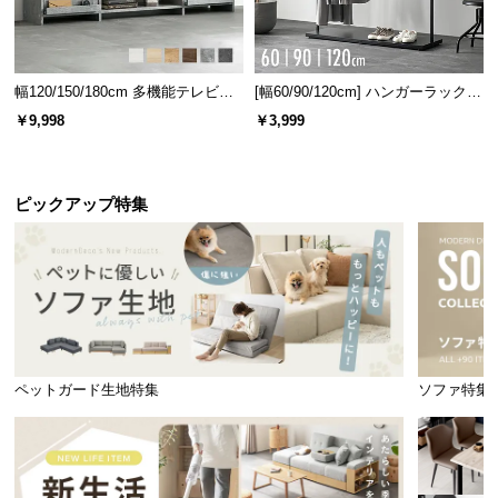
幅120/150/180cm 多機能テレビボ
[幅60/90/120cm] ハンガーラック
ード 木目/石目調 オープン収納・
スチール 4段階高さ調節 サイドフ
￥9,998
￥3,999
引き出し収納付き
ック オープンラック シンプル
ピックアップ特集
ペットガード生地特集
ソファ特集