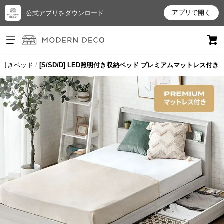
アプリで開く
公式アプリをダウンロード
ログイン
新規会員登録
付きベッド
[S/SD/D] LED照明付き収納ベッド プレミアムマットレス付き
お
気
に
入
り
ア
イ
テ
ム
最