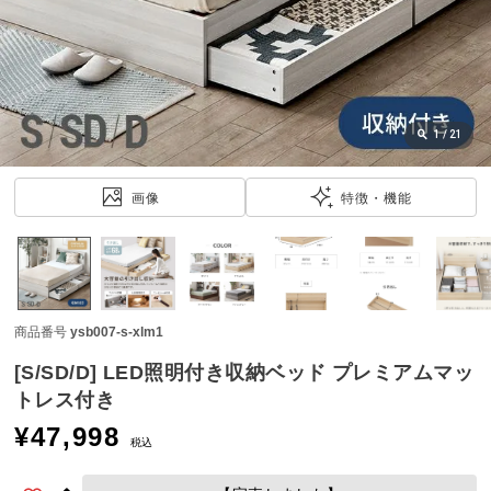
近
チ
ェ
ッ
ク
し
1
/
21
た
ア
画像
特徴・機能
イ
テ
ム
商品番号
ysb007-s-xlm1
特
集
[S/SD/D] LED照明付き収納ベッド プレミアムマッ
一
トレス付き
覧
¥
47,998
税込
人