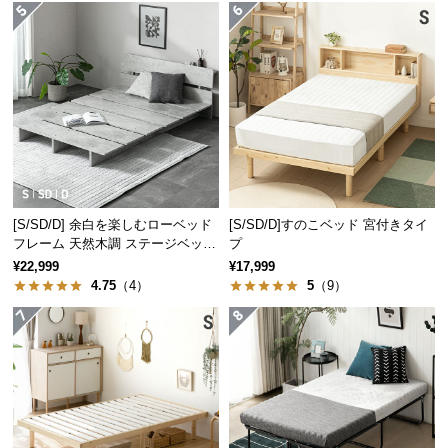
経
路
に
つ
い
て
返
品・
キ
[S/SD/D] 余白を楽しむローベッド
[S/SD/D]すのこベッド 宮付きタイ
フレーム 天然木調 ステージベッド
プ
ャ
2口コンセントタイプ
¥22,999
¥17,999
ン
4.75
（4）
5
（9）
セ
ル
に
つ
い
て