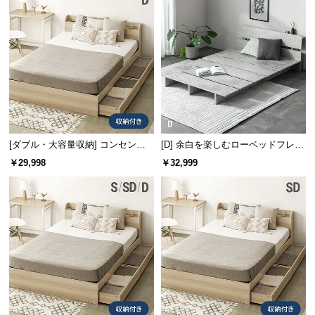
l
l
[ダブル・大容量収納] コンセント
[D] 余白を楽しむローベッドフレー
機能付きベッド 収納左右組み換え
ム 天然木調 ステージベッド 2口コ
￥29,998
￥32,999
可能
ンセント