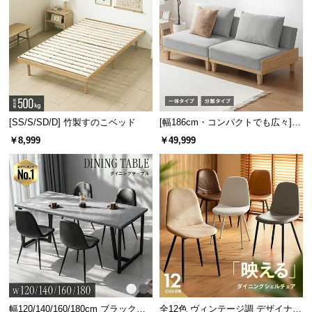
[SS/S/SD/D] 竹製すのこベッド
[幅186cm・コンパクトでも広々] 3
人掛けソファベッド リクライニン
￥8,999
￥49,999
グ 天然木フレーム 北欧
幅120/140/160/180cm ブラックフ
全12色 ヴィンテージ調 デザイナー