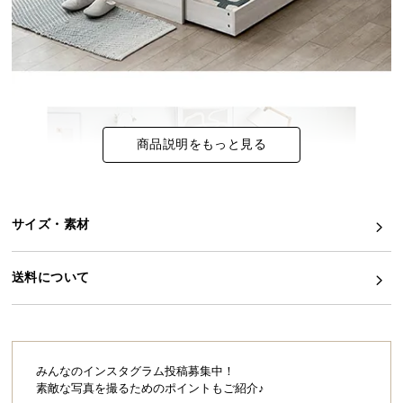
イ
ン
テ
リ
ア
コ
商品説明をもっと見る
ー
デ
ィ
ネ
サイズ・素材
ー
ト
送料について
か
ら
探
す
みんなのインスタグラム投稿募集中！
素敵な写真を撮るためのポイントもご紹介♪