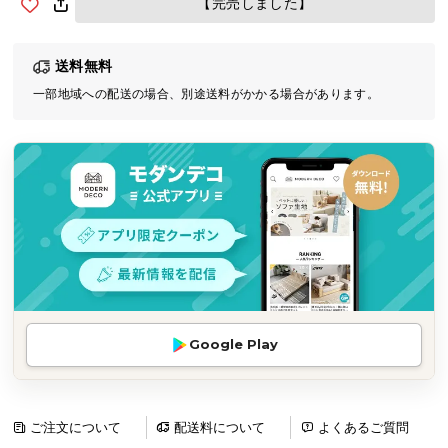
【完売しました】
気
ア
送料無料
イ
テ
一部地域への配送の場合、別途送料がかかる場合があります。
ム
ラ
ン
キ
ン
グ
商
品
Google Play
カ
テ
ゴ
リ
ご注文について
配送料について
よくあるご質問
か