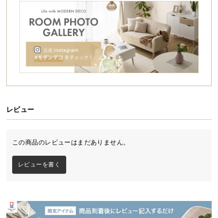
シ
ョ
ッ
ピ
ン
グ
ガ
イ
ド
レビュー
お
支
払
この商品のレビューはまだありません。
い
に
レビューを書く
つ
い
て
配